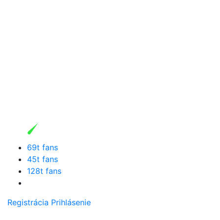
69t fans
45t fans
128t fans
Registrácia
Prihlásenie