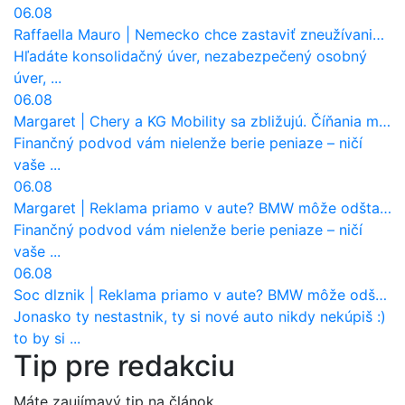
06.08
Raffaella Mauro
|
Nemecko chce zastaviť zneužívanie dotácií na elektromobily. Pritvrdí pravidlá
Hľadáte konsolidačný úver, nezabezpečený osobný
úver, ...
06.08
Margaret
|
Chery a KG Mobility sa zbližujú. Číňania môžu získať 10 % bývalého SsangYongu
Finančný podvod vám nielenže berie peniaze – ničí
vaše ...
06.08
Margaret
|
Reklama priamo v aute? BMW môže odštartovať nový trend
Finančný podvod vám nielenže berie peniaze – ničí
vaše ...
06.08
Soc dlznik
|
Reklama priamo v aute? BMW môže odštartovať nový trend
Jonasko ty nestastnik, ty si nové auto nikdy nekúpiš :)
to by si ...
Tip pre redakciu
Máte zaujímavý tip na článok