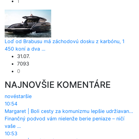
1
Loď od Brabusu má záchodovú dosku z karbónu, 1
450 koní a dva ...
31.07.
7093
0
NAJNOVŠIE KOMENTÁRE
nové
staršie
10:54
Margaret
|
Boli cesty za komunizmu lepšie udržiavané ako dnes?
Finančný podvod vám nielenže berie peniaze – ničí
vaše ...
10:53