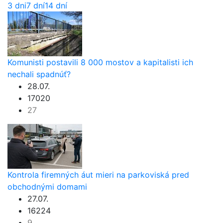
3 dni
7 dní
14 dní
Komunisti postavili 8 000 mostov a kapitalisti ich
nechali spadnúť?
28.07.
17020
27
Kontrola firemných áut mieri na parkoviská pred
obchodnými domami
27.07.
16224
9