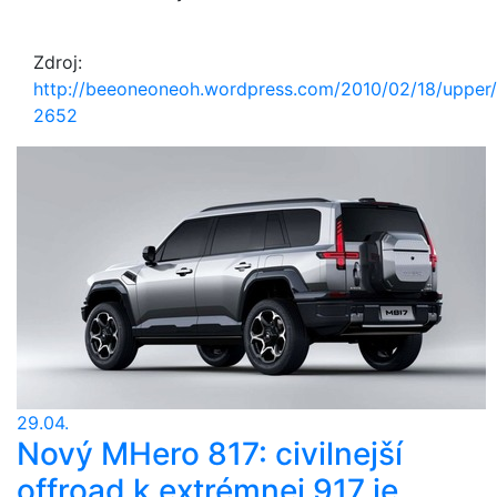
Zdroj:
http://beeoneoneoh.wordpress.com/2010/02/18/upper
2652
29.04.
Nový MHero 817: civilnejší
offroad k extrémnej 917 je