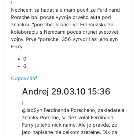
I
Nechcem sa hadat ale mam pocit ze Ferdinand
Porsche bol pocas vyvoja prveho auta pod
znackou "porsche" v base vo Francuzsku za
kolaboraciu s Nemcami pocas druhej svetovej
vojny. Prve "porsche" 356 vytvoril az jeho syn
Ferry.
0
0
Odpovedať
Andrej
29.03.10 15:36
I
@iao
Syn Ferdinanda Porscheho, zakladatela
znacky Porsche, sa tiez volal Ferdinand.
Ferry je jeho nick name. Ale je pravda, ze
jeto napisane nie celkom zretelne. Dik za