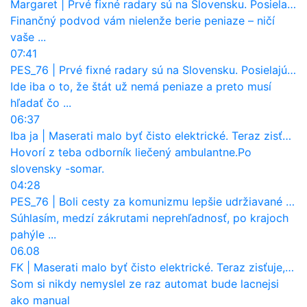
Margaret
|
Prvé fixné radary sú na Slovensku. Posielajú už pokuty? Ukáže ich Waze?
Finančný podvod vám nielenže berie peniaze – ničí
vaše ...
07:41
PES_76
|
Prvé fixné radary sú na Slovensku. Posielajú už pokuty? Ukáže ich Waze?
Ide iba o to, že štát už nemá peniaze a preto musí
hľadať čo ...
06:37
Iba ja
|
Maserati malo byť čisto elektrické. Teraz zisťuje, že potrebuje nový osemvalcový motor
Hovorí z teba odborník liečený ambulantne.Po
slovensky -somar.
04:28
PES_76
|
Boli cesty za komunizmu lepšie udržiavané ako dnes?
Súhlasím, medzí zákrutami neprehľadnosť, po krajoch
pahýle ...
06.08
FK
|
Maserati malo byť čisto elektrické. Teraz zisťuje, že potrebuje nový osemvalcový motor
Som si nikdy nemyslel ze raz automat bude lacnejsi
ako manual