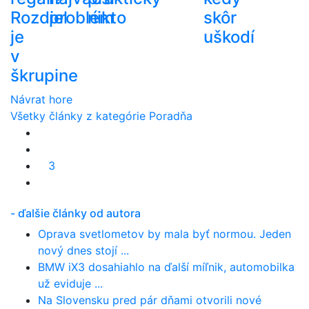
Rozdiel
problém
nikto
skôr
je
uškodí
v
škrupine
Návrat hore
Všetky články z kategórie Poradňa
3
- ďalšie články od autora
Oprava svetlometov by mala byť normou. Jeden
nový dnes stojí ...
BMW iX3 dosahiahlo na ďalší míľnik, automobilka
už eviduje ...
Na Slovensku pred pár dňami otvorili nové