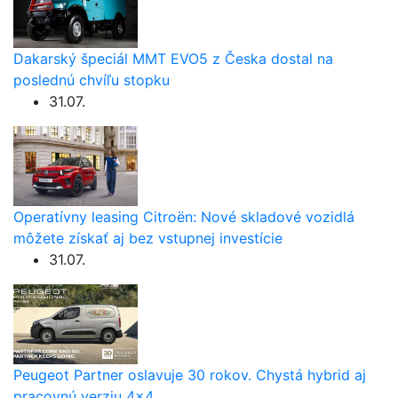
Dakarský špeciál MMT EVO5 z Česka dostal na
poslednú chvíľu stopku
31.07.
Operatívny leasing Citroën: Nové skladové vozidlá
môžete získať aj bez vstupnej investície
31.07.
Peugeot Partner oslavuje 30 rokov. Chystá hybrid aj
pracovnú verziu 4×4