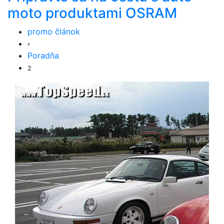
moto produktami OSRAM
promo článok
Poradňa
2