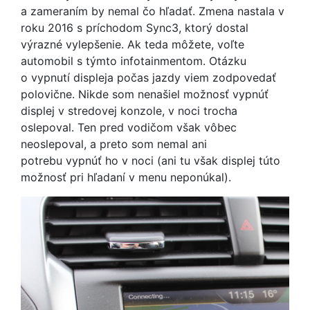
a zameraním by nemal čo hľadať. Zmena nastala v
roku 2016 s príchodom Sync3, ktorý dostal
výrazné vylepšenie. Ak teda môžete, voľte
automobil s týmto infotainmentom. Otázku
o vypnutí displeja počas jazdy viem zodpovedať
polovične. Nikde som nenašiel možnosť vypnúť
displej v stredovej konzole, v noci trocha
oslepoval. Ten pred vodičom však vôbec
neoslepoval, a preto som nemal ani
potrebu vypnúť ho v noci (ani tu však displej túto
možnosť pri hľadaní v menu neponúkal).