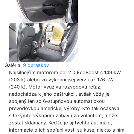
Galéria:
9 obrázkov
Najsilnejším motorom bol 2.0 EcoBoost s 149 kW
(203 k) alebo vo výkonnejšej verzii až 176 kW
(240 k). Motor využíva rozvodovú reťaz,
nedochádza k jeho deštrukcii, avšak vždy je
spojený len so 6-stupňovou automatickou
prevodovkou americkej výroby. Kto tak očakáva
s takýmto výkonom zábavu za volantom, môže
zostať sklamaný. Keďže je aj týchto áut málo,
informácie o ich spoľahlivosti sú kusé, niekto s ním