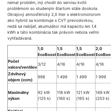
nemal problém, iný chodil do servisu kvôli
problémom so studeným štartom stále dookola.
Okrajový atmosférický 2,0 liter s elektromotorom
ako hybrid sa kombinuje s CVT prevodovkou,
nedá sa nabíjať, akumulátor má kapacitu len 1,4
kWh a táto kombinácia tak právom nebola veľmi
vyhľadávaná.
1,0
1,5
1,5
2,0
EcoBoost
EcoBoost
EcoBoost
EcoBoo
Počet
3/12
4/16
4/16
4/16
valcov/ventilov
Zdvihový
998
1 499
1 499
1 999
objem (ccm)
Maximálny
92 kW
118 kW
121 kW
149 kW
výkon
(125 k)
(160 k)
(165 k)
(203 k)