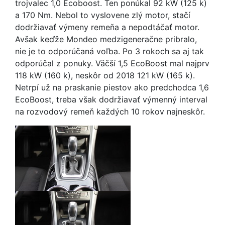
trojvalec 1,0 Ecoboost. Ten ponúkal 92 kW (125 k)
a 170 Nm. Nebol to vyslovene zlý motor, stačí
dodržiavať výmeny remeňa a nepodtáčať motor.
Avšak keďže Mondeo medzigeneračne pribralo,
nie je to odporúčaná voľba. Po 3 rokoch sa aj tak
odporúčal z ponuky. Väčší 1,5 EcoBoost mal najprv
118 kW (160 k), neskôr od 2018 121 kW (165 k).
Netrpí už na praskanie piestov ako predchodca 1,6
EcoBoost, treba však dodržiavať výmenný interval
na rozvodový remeň každých 10 rokov najneskôr.