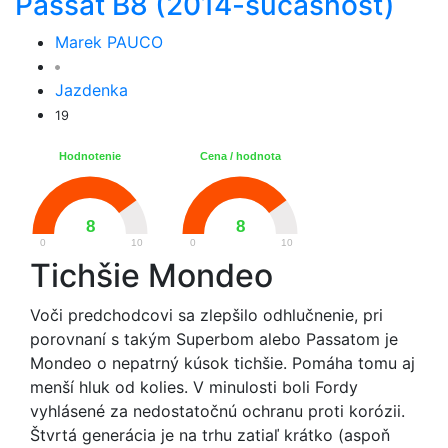
Passat B8 (2014-súčasnosť)
Marek PAUCO
Jazdenka
19
Hodnotenie
Cena / hodnota
8
8
0
10
0
10
Tichšie Mondeo
Voči predchodcovi sa zlepšilo odhlučnenie, pri
porovnaní s takým Superbom alebo Passatom je
Mondeo o nepatrný kúsok tichšie. Pomáha tomu aj
menší hluk od kolies. V minulosti boli Fordy
vyhlásené za nedostatočnú ochranu proti korózii.
Štvrtá generácia je na trhu zatiaľ krátko (aspoň