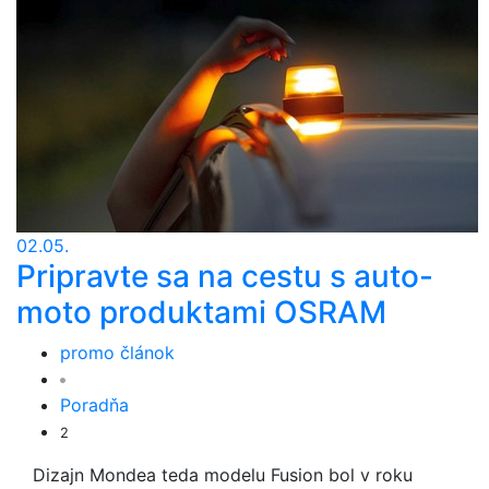
02.05.
Pripravte sa na cestu s auto-
moto produktami OSRAM
promo článok
Poradňa
2
Dizajn Mondea teda modelu Fusion bol v roku