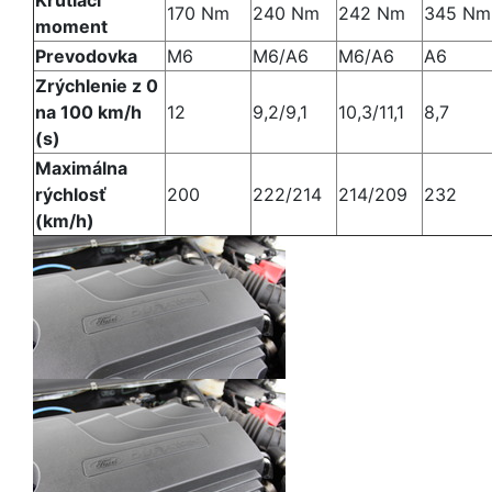
Krútiaci
170 Nm
240 Nm
242 Nm
345 Nm
moment
Prevodovka
M6
M6/A6
M6/A6
A6
Zrýchlenie z 0
na 100 km/h
12
9,2/9,1
10,3/11,1
8,7
(s)
Maximálna
rýchlosť
200
222/214
214/209
232
(km/h)