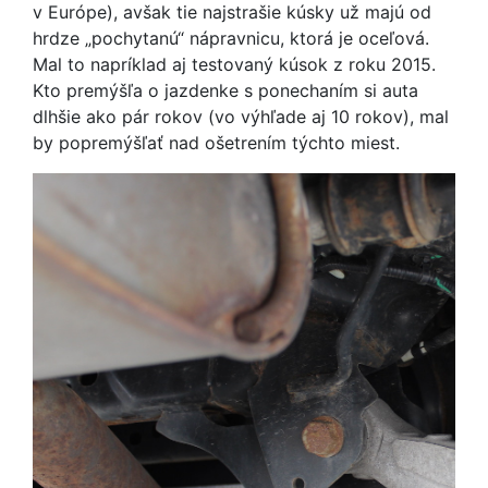
v Európe), avšak tie najstrašie kúsky už majú od
hrdze „pochytanú“ nápravnicu, ktorá je oceľová.
Mal to napríklad aj testovaný kúsok z roku 2015.
Kto premýšľa o jazdenke s ponechaním si auta
dlhšie ako pár rokov (vo výhľade aj 10 rokov), mal
by popremýšľať nad ošetrením týchto miest.