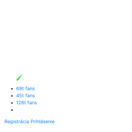
69t fans
45t fans
128t fans
Registrácia
Prihlásenie