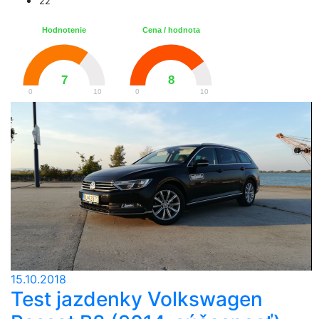
22
Hodnotenie
Cena / hodnota
7
8
0
10
0
10
15.10.2018
Test jazdenky Volkswagen