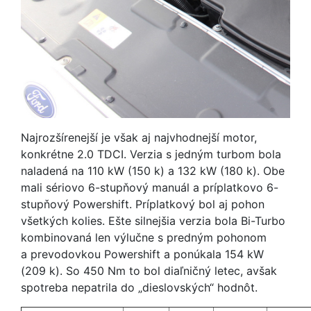
Najrozšírenejší je však aj najvhodnejší motor,
konkrétne 2.0 TDCI. Verzia s jedným turbom bola
naladená na 110 kW (150 k) a 132 kW (180 k). Obe
mali sériovo 6-stupňový manuál a príplatkovo 6-
stupňový Powershift. Príplatkový bol aj pohon
všetkých kolies. Ešte silnejšia verzia bola Bi-Turbo
kombinovaná len výlučne s predným pohonom
a prevodovkou Powershift a ponúkala 154 kW
(209 k). So 450 Nm to bol diaľničný letec, avšak
spotreba nepatrila do „dieslovských“ hodnôt.