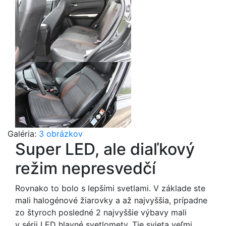
Galéria:
3 obrázkov
Super LED, ale diaľkový
režim nepresvedčí
Rovnako to bolo s lepšími svetlami. V základe ste
mali halogénové žiarovky a až najvyššia, prípadne
zo štyroch posledné 2 najvyššie výbavy mali
v sérii LED hlavné svetlomety. Tie svieta veľmi