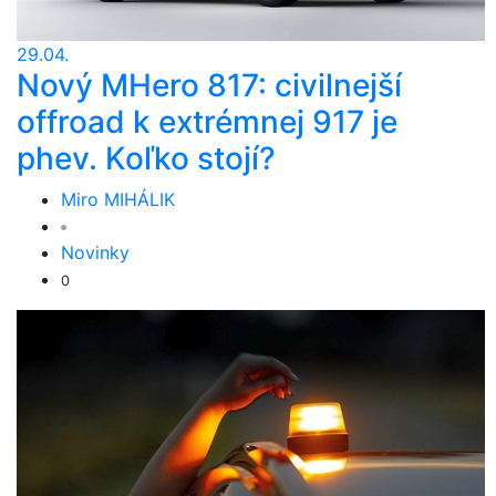
29.04.
Nový MHero 817: civilnejší
offroad k extrémnej 917 je
phev. Koľko stojí?
Miro MIHÁLIK
Novinky
0