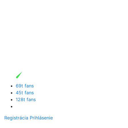
69t fans
45t fans
128t fans
Registrácia
Prihlásenie