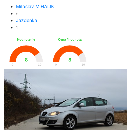
Miloslav MIHALIK
Jazdenka
1
Hodnotenie
Cena / hodnota
8
8
0
10
0
10