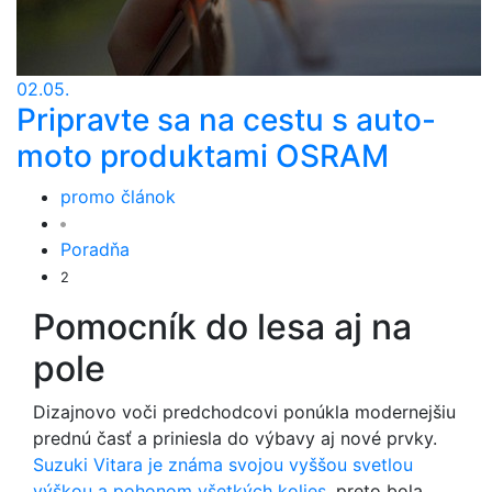
02.05.
Pripravte sa na cestu s auto-
moto produktami OSRAM
promo článok
Poradňa
2
Pomocník do lesa aj na
pole
Dizajnovo voči predchodcovi ponúkla modernejšiu
prednú časť a priniesla do výbavy aj nové prvky.
Suzuki Vitara je známa svojou vyššou svetlou
výškou a pohonom všetkých kolies
, preto bola