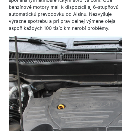
spomínaným atmosférickým štvorvalcom. Oba
benzínové motory mali k dispozícii aj 6-stupňovú
automatickú prevodovku od Aisinu. Nezvyšuje
výrazne spotrebu a pri pravidelnej výmene oleja
aspoň každých 100 tisíc km nerobí problémy.