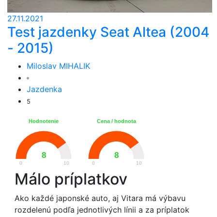
27.11.2021
Test jazdenky Seat Altea (2004
- 2015)
Miloslav MIHALIK
Jazdenka
5
Hodnotenie
Cena / hodnota
8
8
0
10
0
10
Málo príplatkov
Ako každé japonské auto, aj Vitara má výbavu
rozdelenú podľa jednotlivých línii a za príplatok