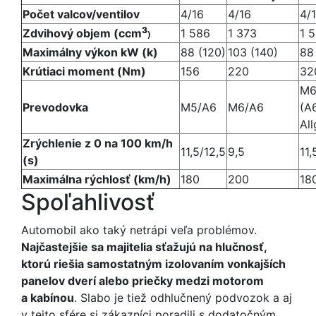
Počet valcov/ventilov
4/16
4/16
4/
3
Zdvihový objem (ccm
1 586
1 373
1 
)
Maximálny výkon kW (k)
88 (120)
103 (140)
88
Krútiaci moment (Nm)
156
220
32
M6
Prevodovka
M5/A6
M6/A6
(A
All
Zrýchlenie z 0 na 100 km/h
11,5/12,5
9,5
11,
(s)
Maximálna rýchlosť (km/h)
180
200
18
Spoľahlivosť
Automobil ako taký netrápi veľa problémov.
Najčastejšie sa majitelia sťažujú na hlučnosť,
ktorú riešia samostatným izolovaním vonkajších
panelov dverí alebo priečky medzi motorom
a kabínou
. Slabo je tiež odhlučnený podvozok a aj
v tejto sfére si zákazníci poradili s dodatočným