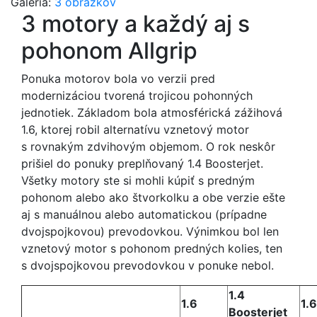
Galéria:
3 obrázkov
3 motory a každý aj s
pohonom Allgrip
Ponuka motorov bola vo verzii pred
modernizáciou tvorená trojicou pohonných
jednotiek. Základom bola atmosférická zážihová
1.6, ktorej robil alternatívu vznetový motor
s rovnakým zdvihovým objemom. O rok neskôr
prišiel do ponuky preplňovaný 1.4 Boosterjet.
Všetky motory ste si mohli kúpiť s predným
pohonom alebo ako štvorkolku a obe verzie ešte
aj s manuálnou alebo automatickou (prípadne
dvojspojkovou) prevodovkou. Výnimkou bol len
vznetový motor s pohonom predných kolies, ten
s dvojspojkovou prevodovkou v ponuke nebol.
1.4
1.6
1.
Boosterjet