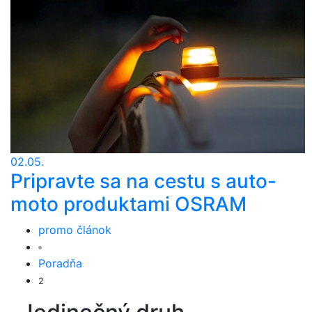
02.05.
Pripravte sa na cestu s auto-
moto produktami OSRAM
promo článok
Poradňa
2