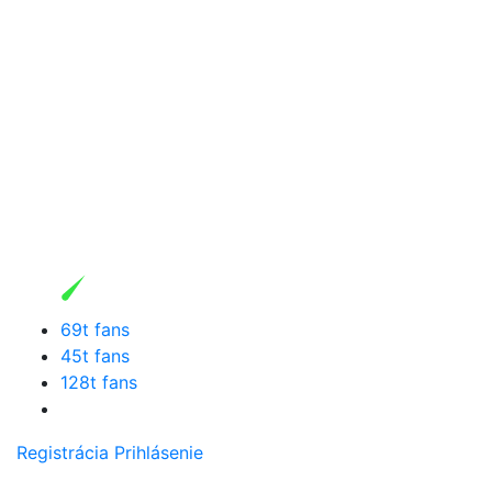
69t fans
45t fans
128t fans
Registrácia
Prihlásenie