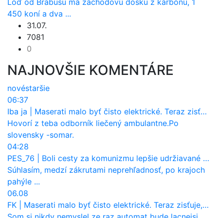
Loď od Brabusu má záchodovú dosku z karbónu, 1
450 koní a dva ...
31.07.
7081
0
NAJNOVŠIE KOMENTÁRE
nové
staršie
06:37
Iba ja
|
Maserati malo byť čisto elektrické. Teraz zisťuje, že potrebuje nový osemvalcový motor
Hovorí z teba odborník liečený ambulantne.Po
slovensky -somar.
04:28
PES_76
|
Boli cesty za komunizmu lepšie udržiavané ako dnes?
Súhlasím, medzí zákrutami neprehľadnosť, po krajoch
pahýle ...
06.08
FK
|
Maserati malo byť čisto elektrické. Teraz zisťuje, že potrebuje nový osemvalcový motor
Som si nikdy nemyslel ze raz automat bude lacnejsi