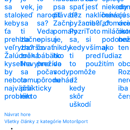
sa
vek,
je
psa
spať
jesť
niekedy
do
stalo,
keď
narodiť
plávať?
bez
naklíčená
mávajú
ces
keby
sa
sa?
Začni
pyžama?
cibuľa?
„domáci
ove
ťa
ti
Veda
pomaly
Pozri
Toto
miláčiko
ost
prehltla
začne
opisuje,
a
sa,
si
podobn
než
veľryba?
zhoršovať
čo
nikdy
kedy
všímaj
ako
ten
Žalúdočná
zrak.
bábätko
ho
ti
pred
ľudia
z
kyselina
Nevyhne
prežíva
do
to
použitím
ob
by
sa
počas
vody
pomôže
Roz
nebola
tomu
pôrodu
nehádž
a
ner
najväčší
prakticky
kedy
iba
problém
nikto
skôr
čer
uškodí
Návrat hore
Všetky články z kategórie Motoršport