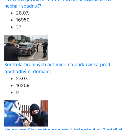
nechali spadnúť?
28.07.
16950
27
Kontrola firemných áut mieri na parkoviská pred
obchodnými domami
27.07.
16209
9
Na severe Slovenska pribúdajú krádeže áut. Zlodeji si