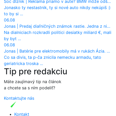
Soc dlznik
|
Reklama priamo v aute? BMW môže odštartovať nový trend
Jonasko ty nestastnik, ty si nové auto nikdy nekúpiš :)
to by si ...
06.08
Jonas
|
Predaj diaľničných známok rastie. Jedna z nich zaznamenala nečakane výrazný nárast
Na dialniciach rozkradli politici desiatky miliard €, mali
by byt ...
06.08
Jonas
|
Batérie pre elektromobily má v rukách Ázia. Európa ale stráca kontrolu aj nad vlastnou výrobou!
Co sa divis, ta p-ča znicila nemecku armadu, tato
geriatricka troska ...
Tip pre redakciu
Máte zaujímavý tip na článok
a chcete sa s ním podeliť?
Kontaktujte nás
Kontakt