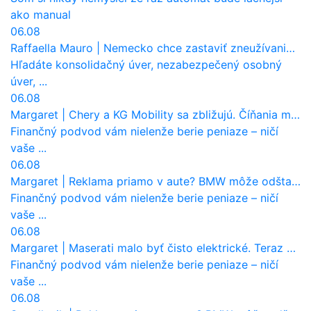
ako manual
06.08
Raffaella Mauro
|
Nemecko chce zastaviť zneužívanie dotácií na elektromobily. Pritvrdí pravidlá
Hľadáte konsolidačný úver, nezabezpečený osobný
úver, ...
06.08
Margaret
|
Chery a KG Mobility sa zbližujú. Číňania môžu získať 10 % bývalého SsangYongu
Finančný podvod vám nielenže berie peniaze – ničí
vaše ...
06.08
Margaret
|
Reklama priamo v aute? BMW môže odštartovať nový trend
Finančný podvod vám nielenže berie peniaze – ničí
vaše ...
06.08
Margaret
|
Maserati malo byť čisto elektrické. Teraz zisťuje, že potrebuje nový osemvalcový motor
Finančný podvod vám nielenže berie peniaze – ničí
vaše ...
06.08