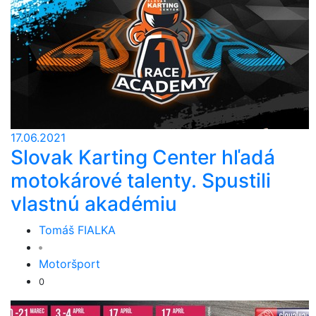
17.06.2021
Slovak Karting Center hľadá
motokárové talenty. Spustili
vlastnú akadémiu
Tomáš FIALKA
Motoršport
0