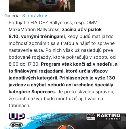
Galéria:
3 obrázkov
Podujatie FIA CEZ Rallycross, resp. OMV
MaxxMotion Rallycross,
začína už v piatok
8.10. voľnými tréningami
, kedy budú mať jazdci
možnosť zoznámiť sa s traťou a nájsť to správne
nastavenie auta. Po nich však už nasledujú prvé
bodované rozjazdy, ktoré pokračujú v sobotu od
8:00 do 17:30.
Program však končí až v nedeľu, a
to finálovými rozjazdami, ktoré určia víťazov
jednotlivých kategórii. Prihlásených je vyše 130
jazdcov a chýbať nebudú ani vrcholné špeciály
kategórie Supercars.
Je preto skvelou správou,
že si ich naživo budú môcť užiť aj diváci na
tribúnach.