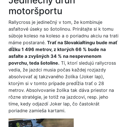
Jedinečný druh
motoršportu
Rallycross je jedinečný v tom, že kombinuje
asfaltové úseky so šotolinou. Prirátajte si k tomu
súboje koleso na koleso a o poriadnu akciu na trati
máme postarané.
Trať na SlovakiaRingu bude mať
dĺžku 1 496 metrov, z ktorých 66 % bude na
asfalte a zvyšných 34 % na nespevnenom
povrchu, teda šotoline.
Tí, ktorí sledujú rallycross
vedia, že jazdci musia počas každej rozjazdy
absolvovať aj takzvaného žolíka (Joker lap),
ktorým si v tomto prípade predĺžia trať o 28
metrov. Absolvovanie žolíka tak dáva priestor na
rôzne stratégie, je totiž na jazdcovi, resp. jeho
tíme, kedy odjazdí Joker lap, čo častokrát
poriadne zamieša kartami.