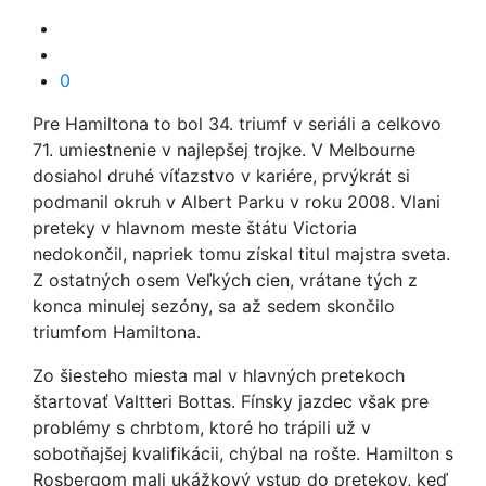
0
Pre Hamiltona to bol 34. triumf v seriáli a celkovo
71. umiestnenie v najlepšej trojke. V Melbourne
dosiahol druhé víťazstvo v kariére, prvýkrát si
podmanil okruh v Albert Parku v roku 2008. Vlani
preteky v hlavnom meste štátu Victoria
nedokončil, napriek tomu získal titul majstra sveta.
Z ostatných osem Veľkých cien, vrátane tých z
konca minulej sezóny, sa až sedem skončilo
triumfom Hamiltona.
Zo šiesteho miesta mal v hlavných pretekoch
štartovať Valtteri Bottas. Fínsky jazdec však pre
problémy s chrbtom, ktoré ho trápili už v
sobotňajšej kvalifikácii, chýbal na rošte. Hamilton s
Rosbergom mali ukážkový vstup do pretekov, keď