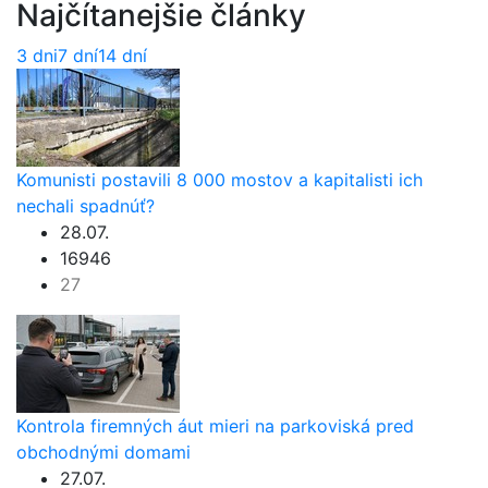
Najčítanejšie články
3 dni
7 dní
14 dní
Komunisti postavili 8 000 mostov a kapitalisti ich
nechali spadnúť?
28.07.
16946
27
Kontrola firemných áut mieri na parkoviská pred
obchodnými domami
27.07.