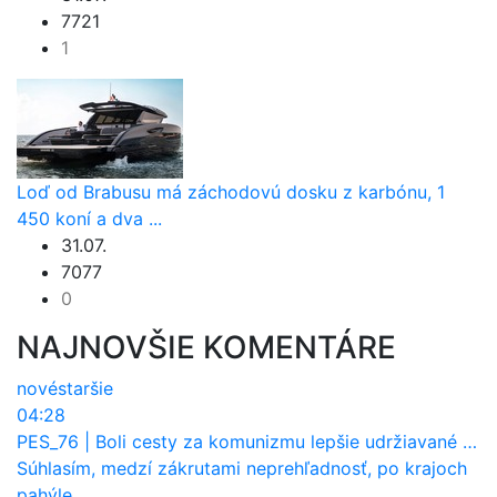
7721
1
Loď od Brabusu má záchodovú dosku z karbónu, 1
450 koní a dva ...
31.07.
7077
0
NAJNOVŠIE KOMENTÁRE
nové
staršie
04:28
PES_76
|
Boli cesty za komunizmu lepšie udržiavané ako dnes?
Súhlasím, medzí zákrutami neprehľadnosť, po krajoch
pahýle ...