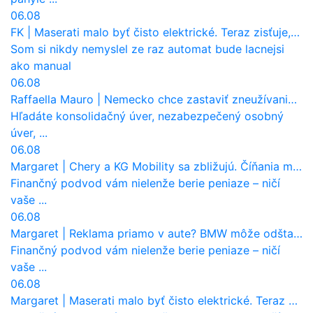
06.08
FK
|
Maserati malo byť čisto elektrické. Teraz zisťuje, že potrebuje nový osemvalcový motor
Som si nikdy nemyslel ze raz automat bude lacnejsi
ako manual
06.08
Raffaella Mauro
|
Nemecko chce zastaviť zneužívanie dotácií na elektromobily. Pritvrdí pravidlá
Hľadáte konsolidačný úver, nezabezpečený osobný
úver, ...
06.08
Margaret
|
Chery a KG Mobility sa zbližujú. Číňania môžu získať 10 % bývalého SsangYongu
Finančný podvod vám nielenže berie peniaze – ničí
vaše ...
06.08
Margaret
|
Reklama priamo v aute? BMW môže odštartovať nový trend
Finančný podvod vám nielenže berie peniaze – ničí
vaše ...
06.08
Margaret
|
Maserati malo byť čisto elektrické. Teraz zisťuje, že potrebuje nový osemvalcový motor