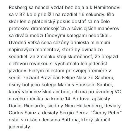
Rosberg sa nehcel vzdať bez boja a k Hamiltonovi
sa v 37. kole priblížil na rozdiel 1,6 sekundy. Išlo
skôr len o platonický pokus dostať sa na čelo
pretekov, dramatickejších a súvislejších manévrov
sa diváci medzi tímovými kolegami nedočkali.
Úvodná Veľká cena sezóny priniesla minimum
napínavých momentov, ktoré by dvíhali zo
sedadiel. Za zmienku stojí skutočnosť, že prejazd
cieľovou rovinkou si vychutnalo len jedenásť
jazdcov. Piatym miestom pri svojej premiére v
seriáli zažiaril Brazílčan Felipe Nasr zo Sauberu,
ôsmy bol jeho kolega Marcus Ericsson. Sauber,
ktorý vlani nezískal ani bod, ich má po úvodnej VC
nového ročníka na konte 14. Bodoval aj šiesty
Daniel Ricciardo, siedmy Nico Hülkenberg, deviaty
Carlos Sainz a desiaty Sergio Perez. "Čierny Peter"
ostal v rukách Jensona Buttona, ktorý skončil
jedenásty.