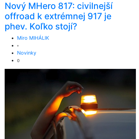
Nový MHero 817: civilnejší
offroad k extrémnej 917 je
phev. Koľko stojí?
Miro MIHÁLIK
Novinky
0