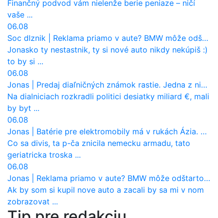
Finančný podvod vám nielenže berie peniaze – ničí
vaše ...
06.08
Soc dlznik
|
Reklama priamo v aute? BMW môže odštartovať nový trend
Jonasko ty nestastnik, ty si nové auto nikdy nekúpiš :)
to by si ...
06.08
Jonas
|
Predaj diaľničných známok rastie. Jedna z nich zaznamenala nečakane výrazný nárast
Na dialniciach rozkradli politici desiatky miliard €, mali
by byt ...
06.08
Jonas
|
Batérie pre elektromobily má v rukách Ázia. Európa ale stráca kontrolu aj nad vlastnou výrobou!
Co sa divis, ta p-ča znicila nemecku armadu, tato
geriatricka troska ...
06.08
Jonas
|
Reklama priamo v aute? BMW môže odštartovať nový trend
Ak by som si kupil nove auto a zacali by sa mi v nom
zobrazovat ...
Tip pre redakciu