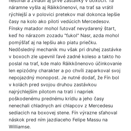
nestíhal a zvládli aj prvé zastávky v boxoch. Tá
náramne vyšla aj Räikkönenovi, na trať sa vrátil
rýchlejší a v polovici pretekov mal dokonca lepšie
časy na kolo ako piloti vedúcich Mercedesov.
Fínsky matador mohol ľutovať nevydarený štart,
keď ho nárazom zozadu "ťukol" Nasr, azda mohol
pomýšľať aj na lepšiu ako piatu priečku.
Nedôsledný mechanik mu však pri druhej zastávke
v boxoch zle upevnil ľavé zadné koleso a takto ho
poslal na trať, kde malo Räikkönenovo účinkovanie
len epizódny charakter a po chvíli zaparkoval svoj
nepojazdný monopost. Je nutné dodať, že Fín bol
v kolách pred svojou druhou zastávkou
najrýchlejším pilotom na trati i napriek
poškodenému prednému krídlu a jeho časy
nenechali chladnych ani chlapcov z Mercedesu
sediacich na boxovej stene. Fín výrazne sťahoval
náskok pred ním jazdiaceho Felipe Massu na
Williamse.