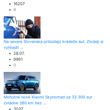
16207
9
Na severe Slovenska pribúdajú krádeže áut. Zlodeji si
vyhliadli ...
28.07.
9961
0
Mohutné nové Xiaomi Skynomad za 33 300 eur
zvládne 380 km bez ...
31.07.