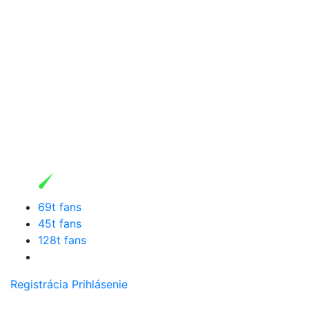
69t fans
45t fans
128t fans
Registrácia
Prihlásenie