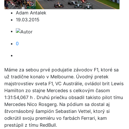
Adam Antalek
19.03.2015
0
Máme za sebou prvé podujatie závodov F1, ktoré sa
už tradične konalo v Melbourne. Úvodný pretek
majstrovstiev sveta F1, VC Austrálie, ovládol brit Lewis
Hamilton zo stajne Mercedes s celkovým časom
1:31:54,067 h . Druhú priečku obsadil takisto pilot tímu
Mercedes Nico Rosgerg. Na pódium sa dostal aj
štvornásobný šampión Sebastian Vettel, ktorý si
odkrútil svoju premiéru vo farbách Ferrari, kam
prestúpil z tímu RedBull.