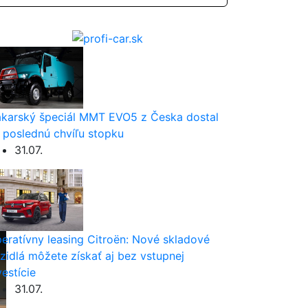
karský špeciál MMT EVO5 z Česka dostal
 poslednú chvíľu stopku
31.07.
eratívny leasing Citroën: Nové skladové
zidlá môžete získať aj bez vstupnej
vestície
31.07.