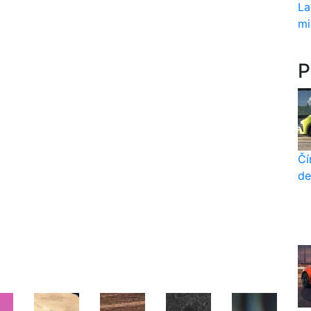
La
mi
P
Čí
de