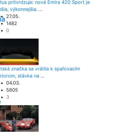
tus pritvrdzuje: nová Emira 420 Sport je
hšia, výkonnejšia. ...
27.05.
ia
1482
0
.
itská značka sa vrátila k spaľovacím
torom, stávka na ...
04.03.
5805
3
e