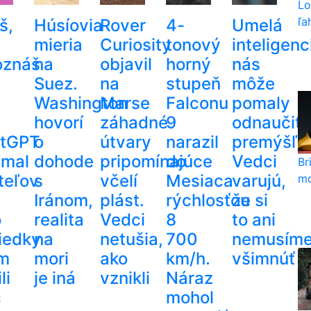
Lo
ľa
š,
Húsíovia
Rover
4-
Umelá
mieria
Curiosity
tonový
inteligenc
oznáš
na
objavil
horný
nás
Suez.
na
stupeň
môže
Washington
Marse
Falconu
pomaly
hovorí
záhadné
9
odnaučiť
tGPT
o
útvary
narazil
premýšľať
amal
dohode
pripomínajúce
do
Vedci
Br
teľov
s
včelí
Mesiaca
varujú,
mo
Iránom,
plást.
rýchlosťou
že si
o
realita
Vedci
8
to ani
iedky
na
netušia,
700
nemusím
im
mori
ako
km/h.
všimnúť
li
je iná
vznikli
Náraz
c
mohol