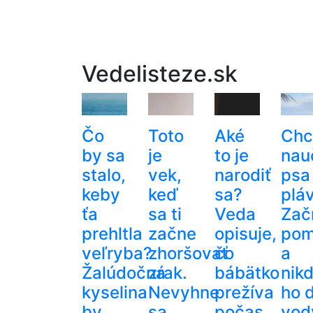
Vedelisteze.sk
Čo
Toto
Aké
Chc
by sa
je
to je
nau
stalo,
vek,
narodiť
psa
keby
keď
sa?
plá
ťa
sa ti
Veda
Zač
prehltla
začne
opisuje,
pom
veľryba?
zhoršovať
čo
a
Žalúdočná
zrak.
bábätko
nik
kyselina
Nevyhne
prežíva
ho 
by
sa
počas
vod