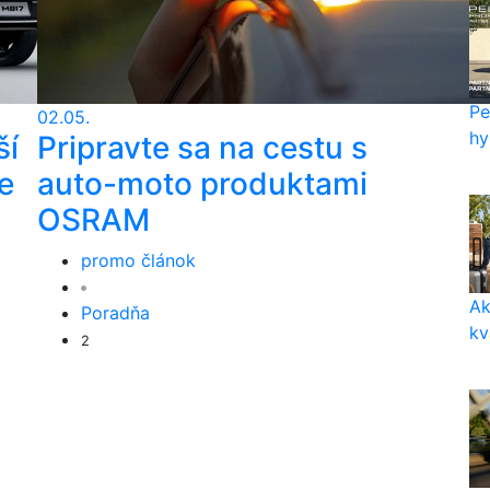
Pe
02.05.
hy
ší
Pripravte sa na cestu s
e
auto-moto produktami
OSRAM
promo článok
Ak
Poradňa
kv
2