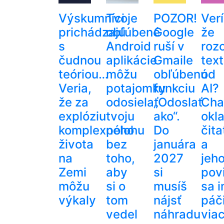
Výskumníci
Tvoje
POZOR!
Verí
prichádzajú
obľúbené
Google
že
s
Android
ruší v
roz
čudnou
aplikácie
Gmaile
text
teóriou…
môžu
obľúbenú
od
Veria,
potajomky
funkciu
AI?
že za
odosielať
„Odoslať
Cha
explóziu
tvoju
ako“.
okl
komplexného
polohu
Do
čita
života
bez
januára
a
na
toho,
2027
jeh
Zemi
aby
si
pov
môžu
si o
musíš
sa 
výkaly
tom
nájsť
páči
vedel
náhradu
via