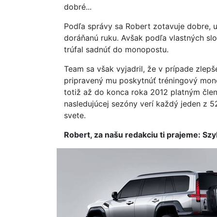
dobré...
Podľa správy sa Robert zotavuje dobre, u
doráňanú ruku. Avšak podľa vlastných slo
trúfal sadnúť do monopostu.
Team sa však vyjadril, že v prípade zlep
pripravený mu poskytnúť tréningový mon
totiž až do konca roka 2012 platným čle
nasledujúcej sezóny verí každý jeden z 
svete.
Robert, za našu redakciu ti prajeme: Sz