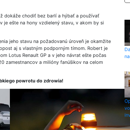
ž dokáže chodiť bez barlí a hýbať a používať
v je ešte na hony vzdielený stavu, v akom by si
šenia jeho stavu na požadovanú úroveň je okamžite
opost aj s vlastným podporným tímom. Robert je
Da
nom Lotus Renault GP a v jeho návrat ešte počas
na
520 zamestnancov a milióny fanúšikov na celom
ybkiego powrotu do zdrowia!
Op
vo
in