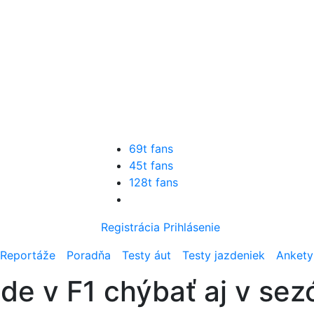
69t fans
45t fans
128t fans
Registrácia
Prihlásenie
Reportáže
Poradňa
Testy áut
Testy jazdeniek
Ankety
de v F1 chýbať aj v se