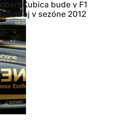
obert Kubica bude v F1
hýbať aj v sezóne 2012