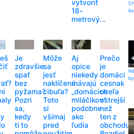
vytvoriť
Ch
18-
šo
metrový...
eš
Je
Môže
Aj
Prečo
čiť
zdravšie
sa
opice
je
Ná
spať
jesť
niekedy
domáci
by 
vať?
bez
naklíčená
mávajú
cesnak
ni
pyžama?
cibuľa?
„domácich
oveľa
aly
Pozri
Toto
miláčikov”
ostrejší
sa,
si
podobne
než
dy
kedy
všímaj
ako
ten z
do
ti to
pred
ľudia
obchodu?
y
pomôže
použitím
Rozdiel