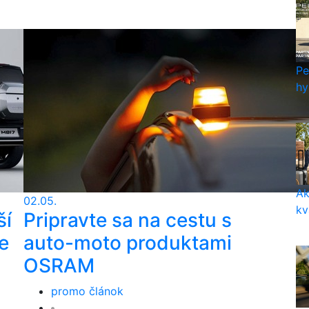
Pe
hy
Ak
02.05.
kv
ší
Pripravte sa na cestu s
e
auto-moto produktami
OSRAM
promo článok