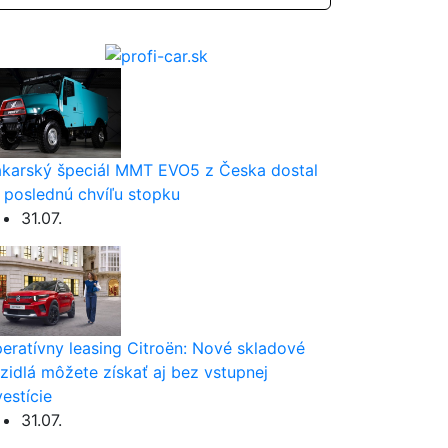
karský špeciál MMT EVO5 z Česka dostal
 poslednú chvíľu stopku
31.07.
eratívny leasing Citroën: Nové skladové
zidlá môžete získať aj bez vstupnej
vestície
31.07.