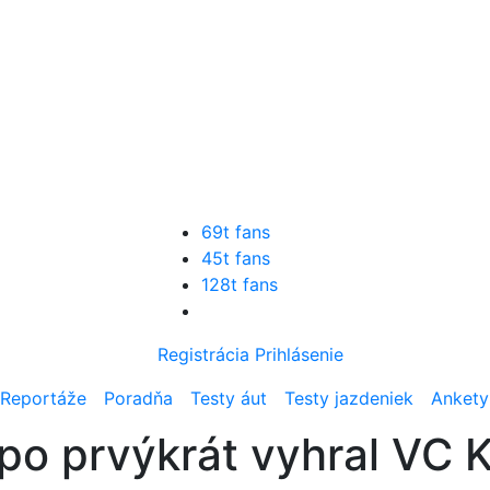
69t fans
45t fans
128t fans
Registrácia
Prihlásenie
Reportáže
Poradňa
Testy áut
Testy jazdeniek
Ankety
 po prvýkrát vyhral VC