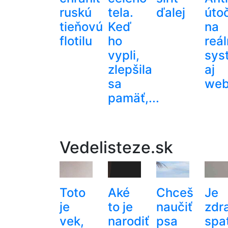
ruskú
tela.
ďalej
útoč
tieňovú
Keď
na
flotilu
ho
reá
vypli,
sys
zlepšila
aj
sa
web
pamäť,...
Vedelisteze.sk
Toto
Aké
Chceš
Je
je
to je
naučiť
zdr
vek,
narodiť
psa
spa