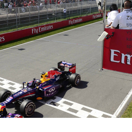
Se
po
Zá
ti
vý
ka
sp
ak
b.