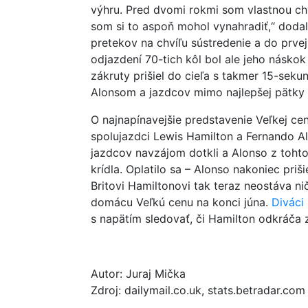
výhru. Pred dvomi rokmi som vlastnou ch
som si to aspoň mohol vynahradiť,“ dodal
pretekov na chvíľu sústredenie a do prvej 
odjazdení 70-tich kôl bol ale jeho náskok
zákruty prišiel do cieľa s takmer 15-s
Alonsom a jazdcov mimo najlepšej pätky 
O najnapínavejšie predstavenie Veľkej ce
spolujazdci Lewis Hamilton a Fernando A
jazdcov navzájom dotkli a Alonso z tohto
krídla. Oplatilo sa – Alonso nakoniec pri
Britovi Hamiltonovi tak teraz neostáva nič
domácu Veľkú cenu na konci júna.
Diváci 
s napätím sledovať, či Hamilton odkráča 
Autor: Juraj Mička
Zdroj: dailymail.co.uk, stats.betradar.com