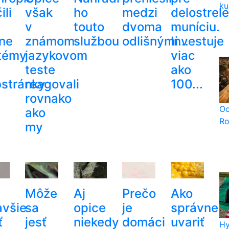
ku
ili
však
ho
medzi
delostrel
v
touto
dvoma
muníciu.
lne
známom
službou
odlišnými...
Investuje
témy
jazykovom
viac
teste
ako
stránky
reagovali
100...
rovnako
Oc
ako
Ro
my
Môže
Aj
Prečo
Ako
avšie
sa
opice
je
správne
ť
jesť
niekedy
domáci
uvariť
Hy