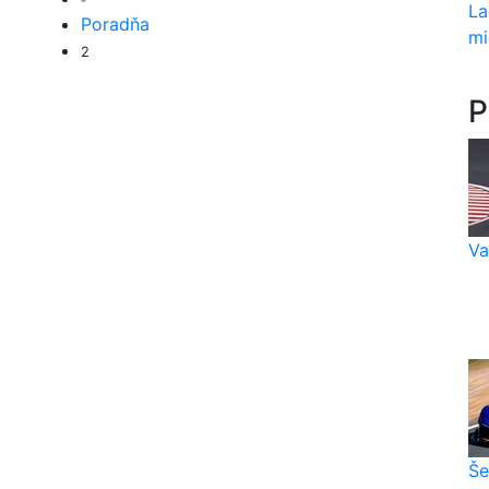
La
Poradňa
mi
2
P
Va
Še