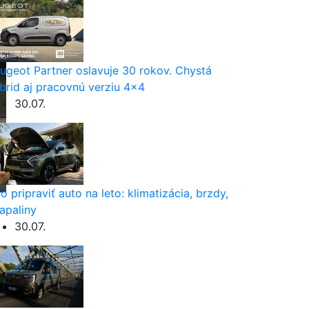
ugeot Partner oslavuje 30 rokov. Chystá
brid aj pracovnú verziu 4×4
30.07.
o pripraviť auto na leto: klimatizácia, brzdy,
apaliny
30.07.