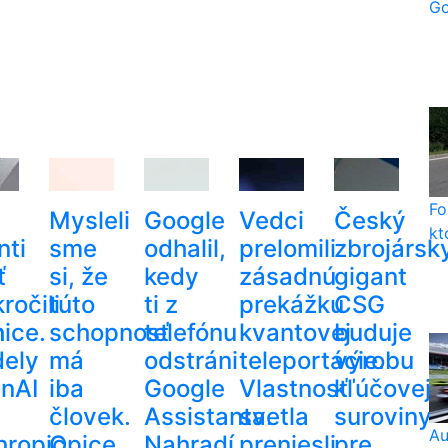
Go
Fo
Mysleli
Google
Vedci
Český
kt
nti
sme
odhalil,
prelomili
zbrojársk
ť
si, že
kedy
zásadnú
gigant
ročili
túto
ti z
prekážku
CSG
m
ice.
schopnosť
telefónu
kvantovej
buduje
ely
má
odstráni
teleportácie.
výrobu
nAI
iba
Google
Vlastnosť
kľúčovej
človek.
Assistanta.
svetla
suroviny
Au
hropic
Opice
Nahradí
preniesli
pre