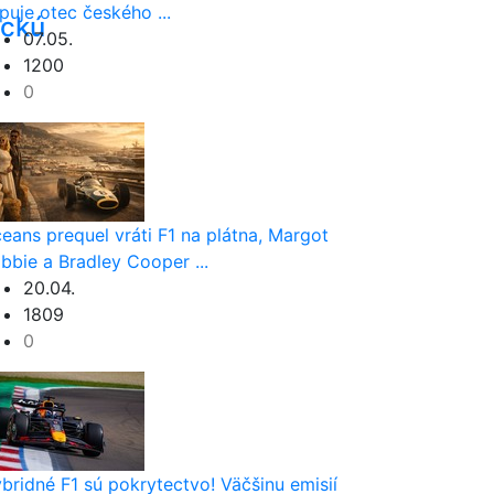
puje otec českého ...
eckú
07.05.
1200
0
eans prequel vráti F1 na plátna, Margot
bbie a Bradley Cooper ...
20.04.
1809
0
bridné F1 sú pokrytectvo! Väčšinu emisií