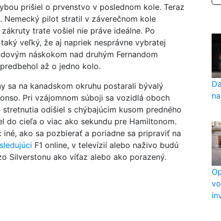
ybou prišiel o prvenstvo v poslednom kole. Teraz
. Nemecký pilot stratil v záverečnom kole
zákruty trate vošiel nie práve ideálne. Po
 taký veľký, že aj napriek nesprávne vybratej
ekundovým náskokom nad druhým Fernandom
predbehol až o jedno kolo.
Da
ny sa na kanadskom okruhu postarali bývalý
na
lonso. Pri vzájomnom súboji sa vozidlá oboch
 stretnutia odišiel s chýbajúcim kusom predného
šiel do cieľa o viac ako sekundu pre Hamiltonom.
 iné, ako sa pozbierať a poriadne sa pripraviť na
sledujúci
F1 online, v televízií alebo naživo budú
zo Silverstonu ako víťaz alebo ako porazený.
Op
vo
in