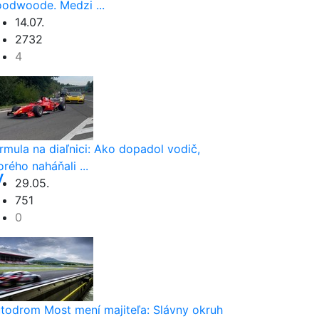
odwoode. Medzi ...
14.07.
2732
4
rmula na diaľnici: Ako dopadol vodič,
orého naháňali ...
y
29.05.
751
0
todrom Most mení majiteľa: Slávny okruh