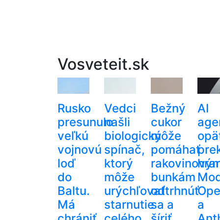
Vosveteit.sk
Rusko
Vedci
Bežný
AI
presunulo
našli
cukor
age
veľkú
biologický
môže
opä
vojnovú
spínač,
pomáhať
prek
loď
ktorý
rakovinový
hran
do
môže
bunkám
Mod
Baltu.
urýchľovať
odtrhnúť
Ope
Má
starnutie
sa a
a
chrániť
celého
šíriť
Ant