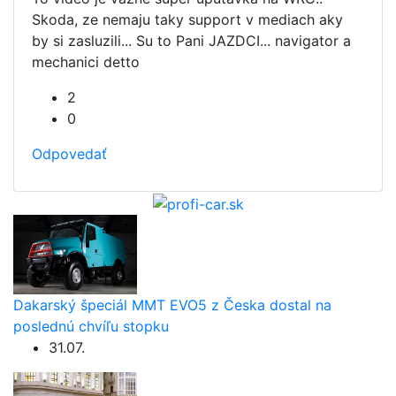
Skoda, ze nemaju taky support v mediach aky
by si zasluzili... Su to Pani JAZDCI... navigator a
mechanici detto
2
0
Odpovedať
Dakarský špeciál MMT EVO5 z Česka dostal na
poslednú chvíľu stopku
31.07.