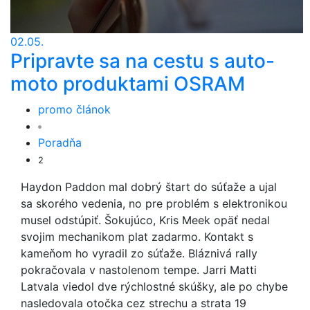
02.05.
Pripravte sa na cestu s auto-
moto produktami OSRAM
promo článok
Poradňa
2
Haydon Paddon mal dobrý štart do súťaže a ujal
sa skorého vedenia, no pre problém s elektronikou
musel odstúpiť. Šokujúco, Kris Meek opäť nedal
svojim mechanikom plat zadarmo. Kontakt s
kameňom ho vyradil zo súťaže. Bláznivá rally
pokračovala v nastolenom tempe. Jarri Matti
Latvala viedol dve rýchlostné skúšky, ale po chybe
nasledovala otočka cez strechu a strata 19