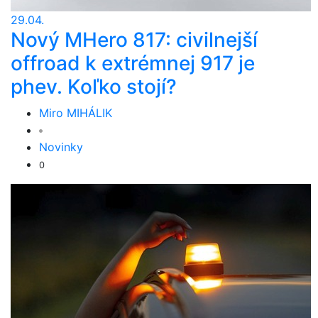
29.04.
Nový MHero 817: civilnejší
offroad k extrémnej 917 je
phev. Koľko stojí?
Miro MIHÁLIK
Novinky
0