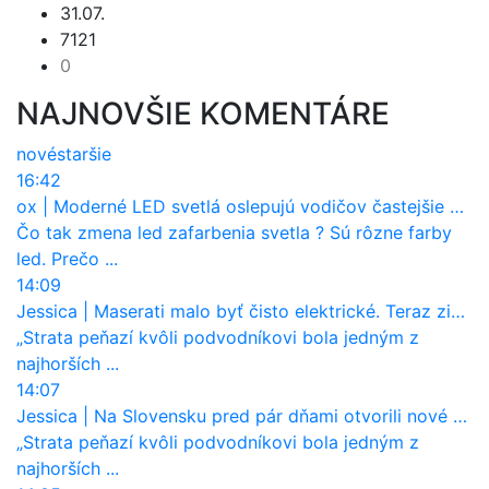
31.07.
7121
0
NAJNOVŠIE KOMENTÁRE
nové
staršie
16:42
ox
|
Moderné LED svetlá oslepujú vodičov častejšie než staré halogény
Čo tak zmena led zafarbenia svetla ? Sú rôzne farby
led. Prečo ...
14:09
Jessica
|
Maserati malo byť čisto elektrické. Teraz zisťuje, že potrebuje nový osemvalcový motor
„Strata peňazí kvôli podvodníkovi bola jedným z
najhorších ...
14:07
Jessica
|
Na Slovensku pred pár dňami otvorili nové mosty, ktoré to sú?
„Strata peňazí kvôli podvodníkovi bola jedným z
najhorších ...