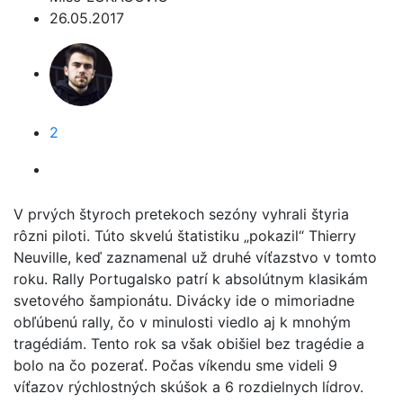
26.05.2017
2
V prvých štyroch pretekoch sezóny vyhrali štyria
rôzni piloti. Túto skvelú štatistiku „pokazil“ Thierry
Neuville, keď zaznamenal už druhé víťazstvo v tomto
roku. Rally Portugalsko patrí k absolútnym klasikám
svetového šampionátu. Divácky ide o mimoriadne
obľúbenú rally, čo v minulosti viedlo aj k mnohým
tragédiám. Tento rok sa však obišiel bez tragédie a
bolo na čo pozerať. Počas víkendu sme videli 9
víťazov rýchlostných skúšok a 6 rozdielnych lídrov.