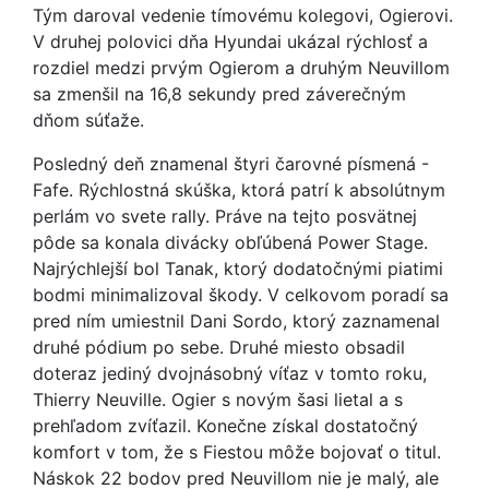
Tým daroval vedenie tímovému kolegovi, Ogierovi.
V druhej polovici dňa Hyundai ukázal rýchlosť a
rozdiel medzi prvým Ogierom a druhým Neuvillom
sa zmenšil na 16,8 sekundy pred záverečným
dňom súťaže.
Posledný deň znamenal štyri čarovné písmená -
Fafe. Rýchlostná skúška, ktorá patrí k absolútnym
perlám vo svete rally. Práve na tejto posvätnej
pôde sa konala divácky obľúbená Power Stage.
Najrýchlejší bol Tanak, ktorý dodatočnými piatimi
bodmi minimalizoval škody. V celkovom poradí sa
pred ním umiestnil Dani Sordo, ktorý zaznamenal
druhé pódium po sebe. Druhé miesto obsadil
doteraz jediný dvojnásobný víťaz v tomto roku,
Thierry Neuville. Ogier s novým šasi lietal a s
prehľadom zvíťazil. Konečne získal dostatočný
komfort v tom, že s Fiestou môže bojovať o titul.
Náskok 22 bodov pred Neuvillom nie je malý, ale