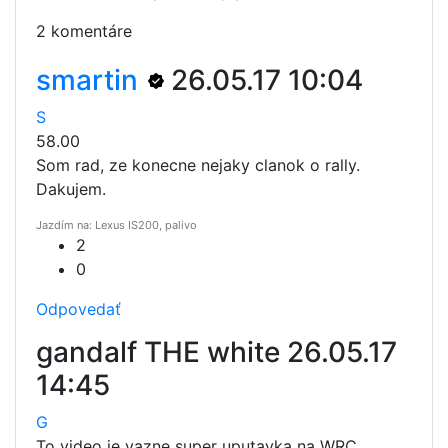
2 komentáre
smartin
26.05.17 10:04
S
58.00
Som rad, ze konecne nejaky clanok o rally.
Dakujem.
Jazdím na: Lexus IS200, palivo
2
0
Odpovedať
gandalf THE white
26.05.17
14:45
G
To video je vazne super uputavka na WRC..