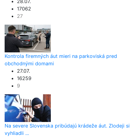
28.07.
17062
27
Kontrola firemných áut mieri na parkoviská pred
obchodnými domami
27.07.
16259
9
Na severe Slovenska pribúdajú krádeže áut. Zlodeji si
vyhliadli ...