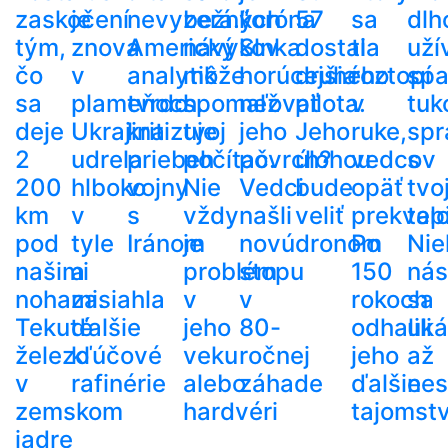
zaskočení
je
nevyzerá.“
bežných
koróna
57
sa
dlh
tým,
znova
Americký
návykov
Slnka
dostala
ti
uží
čo
v
analytik
môže
horúcejšia
druhého
roztopí
spa
sa
plameňoch.
tvrdo
spomaľovať
než
pilota.
v
tuk
deje
Ukrajina
kritizuje
tvoj
jeho
Jeho
ruke,
spr
2
udrela
priebeh
počítač.
povrch?
úlohou
vedcov
s
200
hlboko
vojny
Nie
Vedci
bude
opäť
tvo
km
v
s
vždy
našli
veliť
prekvapi
tel
pod
tyle
Iránom
je
novú
dronom
Po
Nie
našimi
a
problém
stopu
150
nás
nohami.
zasiahla
v
v
rokoch
sa
Tekuté
ďalšie
jeho
80-
odhalili
uká
železo
kľúčové
veku
ročnej
jeho
až
v
rafinérie
alebo
záhade
ďalšie
nes
zemskom
hardvéri
tajomst
jadre