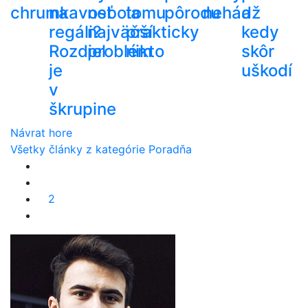
chrumkavosť
na
nebola
tomu
pôrodu
nehádž
a
regáli?
najväčší
prakticky
kedy
Rozdiel
problém
nikto
skôr
je
uškodí
v
škrupine
Návrat hore
Všetky články z kategórie Poradňa
2