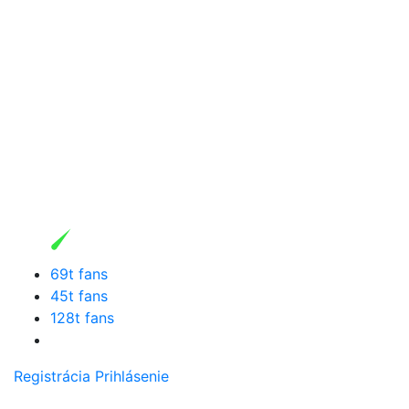
69t fans
45t fans
128t fans
Registrácia
Prihlásenie