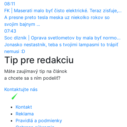
08:11
FK
|
Maserati malo byť čisto elektrické. Teraz zisťuje, že potrebuje nový osemvalcový motor
A presne preto tesla meska uz niekolko rokov so
svojim bajnym ...
07:43
Soc dlznik
|
Oprava svetlometov by mala byť normou. Jeden nový dnes stojí priemerne 1251 eur!
Jonasko nestastnik, teba s tvojimi lampasmi to trápiť
nemusi :D
Tip pre redakciu
Máte zaujímavý tip na článok
a chcete sa s ním podeliť?
Kontaktujte nás
Kontakt
Reklama
Pravidlá a podmienky