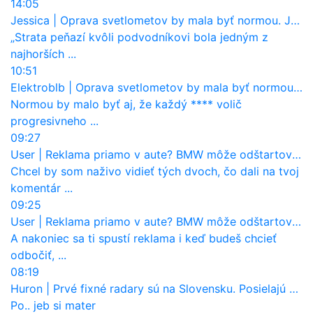
14:05
Jessica
|
Oprava svetlometov by mala byť normou. Jeden nový dnes stojí priemerne 1251 eur!
„Strata peňazí kvôli podvodníkovi bola jedným z
najhorších ...
10:51
Elektroblb
|
Oprava svetlometov by mala byť normou. Jeden nový dnes stojí priemerne 1251 eur!
Normou by malo byť aj, že každý **** volič
progresivneho ...
09:27
User
|
Reklama priamo v aute? BMW môže odštartovať nový trend
Chcel by som naživo vidieť tých dvoch, čo dali na tvoj
komentár ...
09:25
User
|
Reklama priamo v aute? BMW môže odštartovať nový trend
A nakoniec sa ti spustí reklama i keď budeš chcieť
odbočiť, ...
08:19
Huron
|
Prvé fixné radary sú na Slovensku. Posielajú už pokuty? Ukáže ich Waze?
Po.. jeb si mater