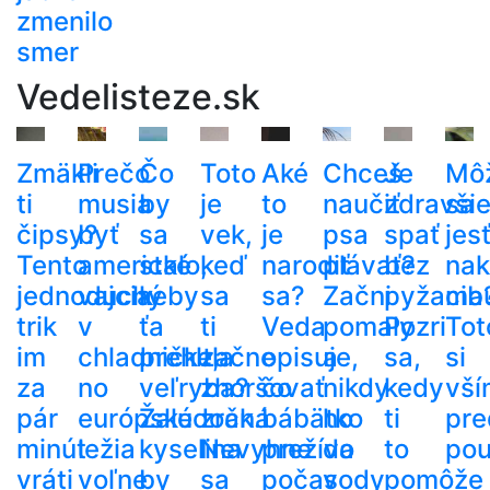
zmenilo
smer
Vedelisteze.sk
Zmäkli
Prečo
Čo
Toto
Aké
Chceš
Je
Mô
ti
musia
by
je
to
naučiť
zdravši
sa
čipsy?
byť
sa
vek,
je
psa
spať
jes
Tento
americké
stalo,
keď
narodiť
plávať?
bez
nak
jednoduchý
vajcia
keby
sa
sa?
Začni
pyžama
cib
trik
v
ťa
ti
Veda
pomaly
Pozri
Tot
im
chladničke,
prehltla
začne
opisuje,
a
sa,
si
za
no
veľryba?
zhoršovať
čo
nikdy
kedy
vší
pár
európske
Žalúdočná
zrak.
bábätko
ho
ti
pre
minút
ležia
kyselina
Nevyhne
prežíva
do
to
pou
vráti
voľne
by
sa
počas
vody
pomôže