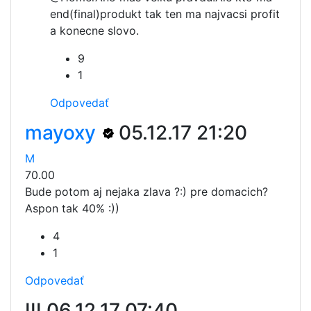
end(final)produkt tak ten ma najvacsi profit
a konecne slovo.
9
1
Odpovedať
mayoxy
05.12.17 21:20
M
70.00
Bude potom aj nejaka zlava ?:) pre domacich?
Aspon tak 40% :))
4
1
Odpovedať
III
06.12.17 07:40