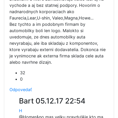
vychode a aj bez statnej podpory. Hovorim o
nadnarodnych korporaciach ako
Faurecia,Lear,U-shin, Valeo,Magna,Howe...
Bez tychto a im podobnym firmam by
automobilky boli len logo. Malokto si
uvedomuje, ze dnes automobilky auta
nevyrabaju, ale iba skladaju z komponentov,
ktore vyrabaju externi dodavatelia. Dokonca nie
je vynimocne ak externa firma sklada cele auta
alebo navrhne dizajn.
32
0
Odpovedať
Bart
05.12.17 22:54
H
@Homer
Ano mas velku pravdu!Ale kto ma