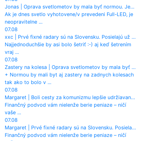
Jonas
|
Oprava svetlometov by mala byť normou. Jeden nový dnes stojí priemerne 1251 eur!
Ak je dnes svetlo vyhotovene/v prevedeni Full-LED, je
neopravitelne ...
07.08
xxc
|
Prvé fixné radary sú na Slovensku. Posielajú už pokuty? Ukáže ich Waze?
Najjednoduchšie by asi bolo šetriť :-) aj keď šetrením
vraj ...
07.08
Zastery na kolesa
|
Oprava svetlometov by mala byť normou. Jeden nový dnes stojí priemerne 1251 eur!
+ Normou by mali byt aj zastery na zadnych kolesach
tak ako to bolo v ...
07.08
Margaret
|
Boli cesty za komunizmu lepšie udržiavané ako dnes?
Finančný podvod vám nielenže berie peniaze – ničí
vaše ...
07.08
Margaret
|
Prvé fixné radary sú na Slovensku. Posielajú už pokuty? Ukáže ich Waze?
Finančný podvod vám nielenže berie peniaze – ničí