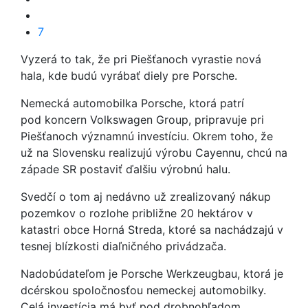
7
Vyzerá to tak, že pri Piešťanoch vyrastie nová
hala, kde budú vyrábať diely pre Porsche.
Nemecká automobilka Porsche, ktorá patrí
pod koncern Volkswagen Group, pripravuje pri
Piešťanoch významnú investíciu. Okrem toho, že
už na Slovensku realizujú výrobu Cayennu, chcú na
západe SR postaviť ďalšiu výrobnú halu.
Svedčí o tom aj nedávno už zrealizovaný nákup
pozemkov o rozlohe približne 20 hektárov v
katastri obce Horná Streda, ktoré sa nachádzajú v
tesnej blízkosti diaľničného privádzača.
Nadobúdateľom je Porsche Werkzeugbau, ktorá je
dcérskou spoločnosťou nemeckej automobilky.
Celá investícia má byť pod drobnohľadom