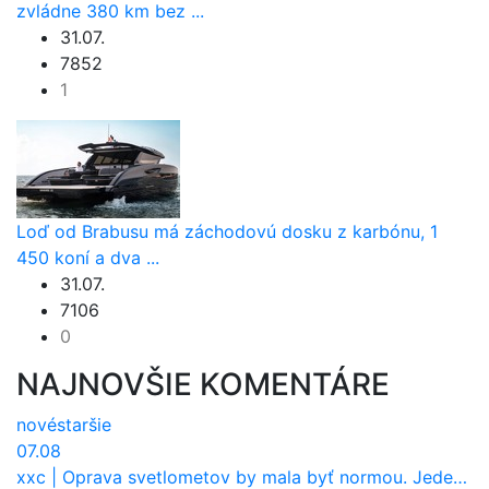
zvládne 380 km bez ...
31.07.
7852
1
Loď od Brabusu má záchodovú dosku z karbónu, 1
450 koní a dva ...
31.07.
7106
0
NAJNOVŠIE KOMENTÁRE
nové
staršie
07.08
xxc
|
Oprava svetlometov by mala byť normou. Jeden nový dnes stojí priemerne 1251 eur!