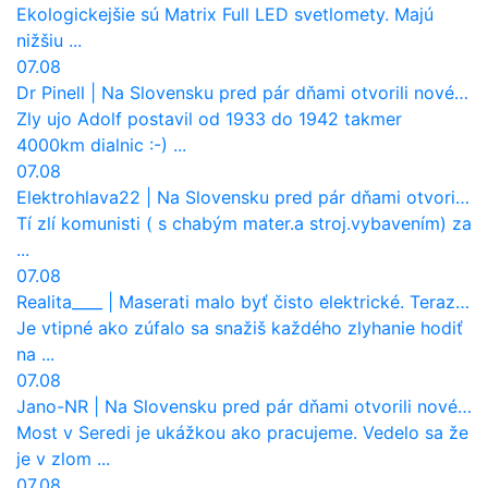
Ekologickejšie sú Matrix Full LED svetlomety. Majú
nižšiu ...
07.08
Dr Pinell
|
Na Slovensku pred pár dňami otvorili nové mosty, ktoré to sú?
Zly ujo Adolf postavil od 1933 do 1942 takmer
4000km dialnic :-) ...
07.08
Elektrohlava22
|
Na Slovensku pred pár dňami otvorili nové mosty, ktoré to sú?
Tí zlí komunisti ( s chabým mater.a stroj.vybavením) za
...
07.08
Realita____
|
Maserati malo byť čisto elektrické. Teraz zisťuje, že potrebuje nový osemvalcový motor
Je vtipné ako zúfalo sa snažiš každého zlyhanie hodiť
na ...
07.08
Jano-NR
|
Na Slovensku pred pár dňami otvorili nové mosty, ktoré to sú?
Most v Seredi je ukážkou ako pracujeme. Vedelo sa že
je v zlom ...
07.08