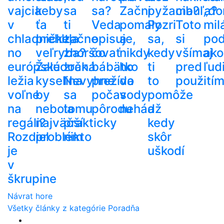
vajcia
keby
sa
sa?
Začni
pyžama?
cibuľa?
„do
v
ťa
ti
Veda
pomaly
Pozri
Toto
mil
chladničke,
prehltla
začne
opisuje,
a
sa,
si
po
no
veľryba?
zhoršovať
čo
nikdy
kedy
všímaj
ako
európske
Žalúdočná
zrak.
bábätko
ho
ti
pred
ľud
ležia
kyselina
Nevyhne
prežíva
do
to
použití
voľne
by
sa
počas
vody
pomôže
na
nebola
tomu
pôrodu
nehádž
a
regáli?
najväčší
prakticky
kedy
Rozdiel
problém
nikto
skôr
je
uškodí
v
škrupine
Návrat hore
Všetky články z kategórie Poradňa