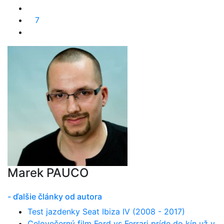
7
Marek PAUCO
- ďalšie články od autora
Test jazdenky Seat Ibiza IV (2008 - 2017)
Celovečerný film Ford vs Ferrari príde do kín už v