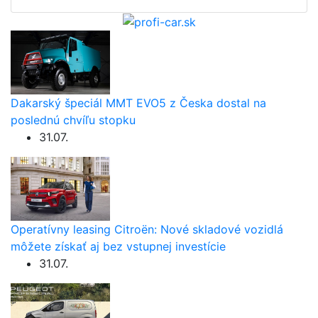
Dakarský špeciál MMT EVO5 z Česka dostal na
poslednú chvíľu stopku
31.07.
Operatívny leasing Citroën: Nové skladové vozidlá
môžete získať aj bez vstupnej investície
31.07.