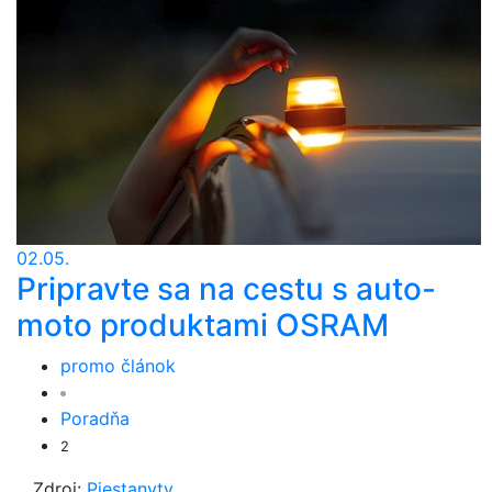
02.05.
Pripravte sa na cestu s auto-
moto produktami OSRAM
promo článok
Poradňa
2
Zdroj:
Piestanytv