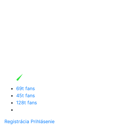
69t fans
45t fans
128t fans
Registrácia
Prihlásenie