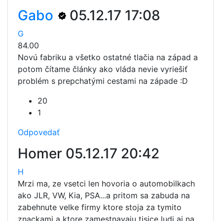
Gabo
05.12.17 17:08
G
84.00
Novú fabriku a všetko ostatné tlačia na západ a
potom čítame články ako vláda nevie vyriešiť
problém s prepchatými cestami na západe :D
20
1
Odpovedať
Homer
05.12.17 20:42
H
Mrzi ma, ze vsetci len hovoria o automobilkach
ako JLR, VW, Kia, PSA...a pritom sa zabuda na
zabehnute velke firmy ktore stoja za tymito
znackami a ktore zamestnavaju tisice ludi aj na