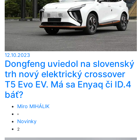
12.10.2023
Dongfeng uviedol na slovenský
trh nový elektrický crossover
T5 Evo EV. Má sa Enyaq či ID.4
báť?
Miro MIHÁLIK
Novinky
2