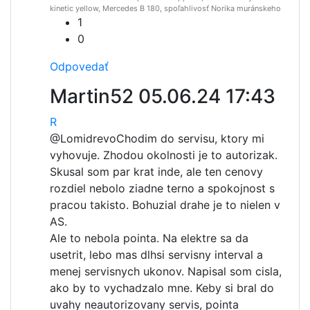
kinetic yellow, Mercedes B 180, spoľahlivosť Norika muránskeho
1
0
Odpovedať
Martin52
05.06.24 17:43
R
@Lomidrevo
Chodim do servisu, ktory mi
vyhovuje. Zhodou okolnosti je to autorizak.
Skusal som par krat inde, ale ten cenovy
rozdiel nebolo ziadne terno a spokojnost s
pracou takisto. Bohuzial drahe je to nielen v
AS.
Ale to nebola pointa. Na elektre sa da
usetrit, lebo mas dlhsi servisny interval a
menej servisnych ukonov. Napisal som cisla,
ako by to vychadzalo mne. Keby si bral do
uvahy neautorizovany servis, pointa