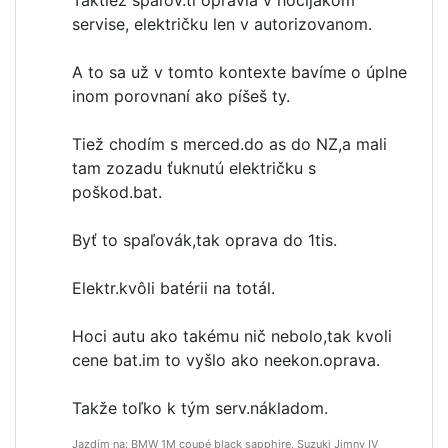
Taktiež spaľov.ti opravia v hocijakom
servise, električku len v autorizovanom.
A to sa už v tomto kontexte bavíme o úplne
inom porovnaní ako píšeš ty.
Tiež chodím s merced.do as do NZ,a mali
tam zozadu ťuknutú električku s
poškod.bat.
Byť to spaľovák,tak oprava do 1tis.
Elektr.kvôli batérii na totál.
Hoci autu ako takému nič nebolo,tak kvoli
cene bat.im to vyšlo ako neekon.oprava.
Takže toľko k tým serv.nákladom.
Jazdím na: BMW 1M coupé black sapphire, Suzuki Jimny IV