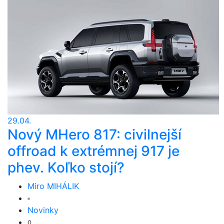
29.04.
Nový MHero 817: civilnejší
offroad k extrémnej 917 je
phev. Koľko stojí?
Miro MIHÁLIK
Novinky
0