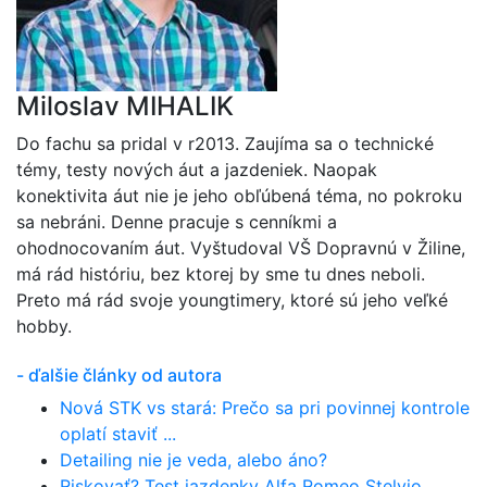
Miloslav MIHALIK
Do fachu sa pridal v r2013. Zaujíma sa o technické
témy, testy nových áut a jazdeniek. Naopak
konektivita áut nie je jeho obľúbená téma, no pokroku
sa nebráni. Denne pracuje s cenníkmi a
ohodnocovaním áut. Vyštudoval VŠ Dopravnú v Žiline,
má rád históriu, bez ktorej by sme tu dnes neboli.
Preto má rád svoje youngtimery, ktoré sú jeho veľké
hobby.
- ďalšie články od autora
Nová STK vs stará: Prečo sa pri povinnej kontrole
oplatí staviť ...
Detailing nie je veda, alebo áno?
Riskovať? Test jazdenky Alfa Romeo Stelvio