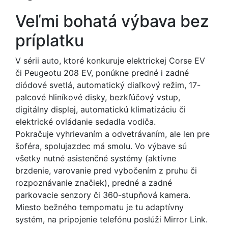
Veľmi bohatá výbava bez
príplatku
V sérii auto, ktoré konkuruje elektrickej Corse EV
či Peugeotu 208 EV, ponúkne predné i zadné
diódové svetlá, automatický diaľkový režim, 17-
palcové hliníkové disky, bezkľúčový vstup,
digitálny displej, automatickú klimatizáciu či
elektrické ovládanie sedadla vodiča.
Pokračuje vyhrievaním a odvetrávaním, ale len pre
šoféra, spolujazdec má smolu. Vo výbave sú
všetky nutné asistenčné systémy (aktívne
brzdenie, varovanie pred vybočením z pruhu či
rozpoznávanie značiek), predné a zadné
parkovacie senzory či 360-stupňová kamera.
Miesto bežného tempomatu je tu adaptívny
systém, na pripojenie telefónu poslúži Mirror Link.