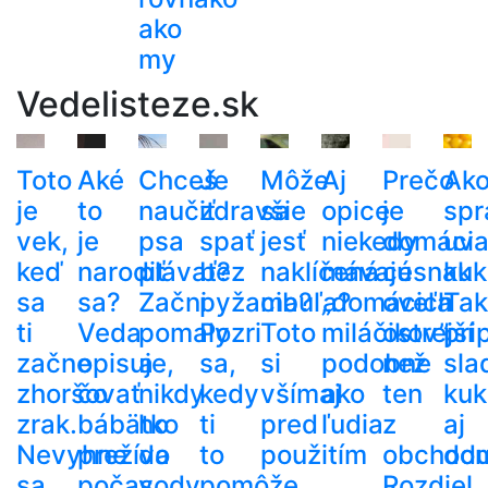
ako
my
Vedelisteze.sk
Toto
Aké
Chceš
Je
Môže
Aj
Prečo
Ak
je
to
naučiť
zdravšie
sa
opice
je
spr
vek,
je
psa
spať
jesť
niekedy
domáci
uva
keď
narodiť
plávať?
bez
naklíčená
mávajú
cesnak
kuk
sa
sa?
Začni
pyžama?
cibuľa?
„domácich
oveľa
Tak
ti
Veda
pomaly
Pozri
Toto
miláčikov”
ostrejší
pri
začne
opisuje,
a
sa,
si
podobne
než
sla
zhoršovať
čo
nikdy
kedy
všímaj
ako
ten
kuk
zrak.
bábätko
ho
ti
pred
ľudia
z
aj
Nevyhne
prežíva
do
to
použitím
obchod
do
sa
počas
vody
pomôže
Rozdiel