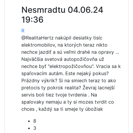
Nesmradtu
04.06.24
19:36
R
@Realita
Hertz nakúpil desiatky tisíc
elektromobilov, na ktorých teraz nikto
nechce jazdiť a sú veľmi drahé na opravy ...
Najväčšia svetová autopožičovňa už
nechce byť "elektropožičovňou". Vracia sa k
spaľovacím autám. Este nejaký pokus?
Prázdny výkrik? Si na smiech teraz to ako
pretocis ty pokrok realita? Ževraj lacnejší
servis boli tiez tvoje tvrdenia . Na
spalovaky nemaju a ty si mozes tvrdit co
chces , každý sa ti smeje ty úbožiak
8
3