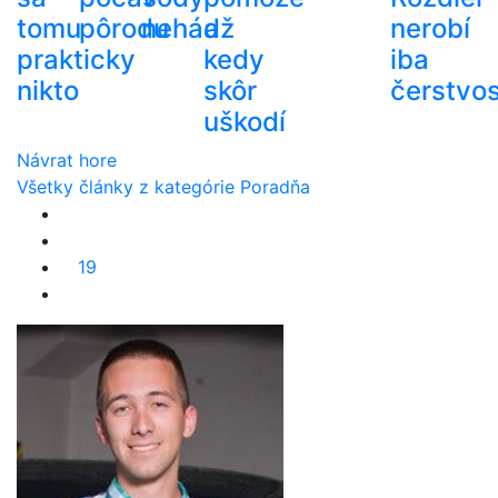
tomu
pôrodu
nehádž
a
nerobí
prakticky
kedy
iba
nikto
skôr
čerstvos
uškodí
Návrat hore
Všetky články z kategórie Poradňa
19