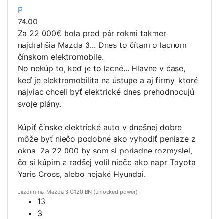
P
74.00
Za 22 000€ bola pred pár rokmi takmer
najdrahšia Mazda 3... Dnes to čítam o lacnom
čínskom elektromobile.
No nekúp to, keď je to lacné... Hlavne v čase,
keď je elektromobilita na ústupe a aj firmy, ktoré
najviac chceli byť elektrické dnes prehodnocujú
svoje plány.
Kúpiť čínske elektrické auto v dnešnej dobre
môže byť niečo podobné ako vyhodiť peniaze z
okna. Za 22 000 by som si poriadne rozmyslel,
čo si kúpim a radšej volil niečo ako napr Toyota
Yaris Cross, alebo nejaké Hyundai.
Jazdím na: Mazda 3 G120 BN (unlocked power)
13
3