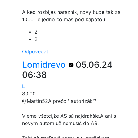
A ked rozbijes naraznik, novy bude tak za
1000, je jedno co mas pod kapotou.
2
2
Odpovedať
Lomidrevo
05.06.24
06:38
L
80.00
@Martin52
A prečo ' autorizák'?
Vieme všetci,že AS sú najdrahšie.A ani s
novym autom už nemusíš do AS.