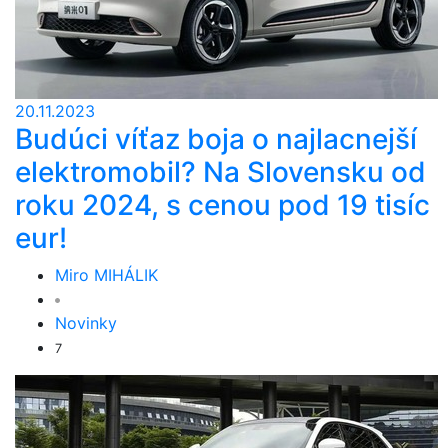
20.11.2023
Budúci víťaz boja o najlacnejší
elektromobil? Na Slovensku od
roku 2024, s cenou pod 19 tisíc
eur!
Miro MIHÁLIK
Novinky
7