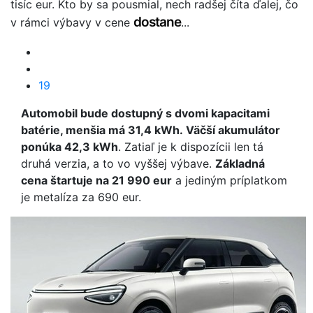
tisíc eur. Kto by sa pousmial, nech radšej číta ďalej, čo
dostane
v rámci výbavy v cene
...
19
Automobil bude dostupný s dvomi kapacitami
batérie, menšia má 31,4 kWh. Väčší akumulátor
ponúka 42,3 kWh
. Zatiaľ je k dispozícii len tá
druhá verzia, a to vo vyššej výbave.
Základná
cena štartuje na 21 990 eur
a jediným príplatkom
je metalíza za 690 eur.