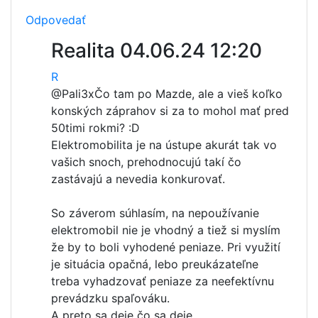
Odpovedať
Realita
04.06.24 12:20
R
@Pali3x
Čo tam po Mazde, ale a vieš koľko
konských záprahov si za to mohol mať pred
50timi rokmi? :D
Elektromobilita je na ústupe akurát tak vo
vašich snoch, prehodnocujú takí čo
zastávajú a nevedia konkurovať.
So záverom súhlasím, na nepoužívanie
elektromobil nie je vhodný a tiež si myslím
že by to boli vyhodené peniaze. Pri využití
je situácia opačná, lebo preukázateľne
treba vyhadzovať peniaze za neefektívnu
prevádzku spaľováku.
A preto sa deje čo sa deje.