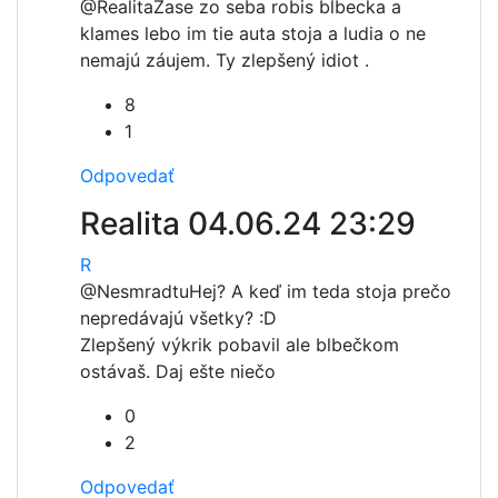
@Realita
Zase zo seba robis blbecka a
klames lebo im tie auta stoja a ludia o ne
nemajú záujem. Ty zlepšený idiot .
8
1
Odpovedať
Realita
04.06.24 23:29
R
@Nesmradtu
Hej? A keď im teda stoja prečo
nepredávajú všetky? :D
Zlepšený výkrik pobavil ale blbečkom
ostávaš. Daj ešte niečo
0
2
Odpovedať