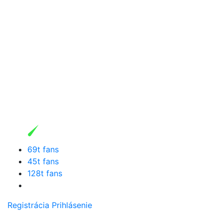
69t fans
45t fans
128t fans
Registrácia
Prihlásenie