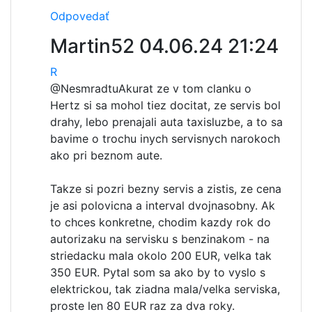
Odpovedať
Martin52
04.06.24 21:24
R
@Nesmradtu
Akurat ze v tom clanku o
Hertz si sa mohol tiez docitat, ze servis bol
drahy, lebo prenajali auta taxisluzbe, a to sa
bavime o trochu inych servisnych narokoch
ako pri beznom aute.
Takze si pozri bezny servis a zistis, ze cena
je asi polovicna a interval dvojnasobny. Ak
to chces konkretne, chodim kazdy rok do
autorizaku na servisku s benzinakom - na
striedacku mala okolo 200 EUR, velka tak
350 EUR. Pytal som sa ako by to vyslo s
elektrickou, tak ziadna mala/velka serviska,
proste len 80 EUR raz za dva roky.