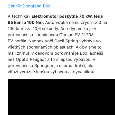
Cenník Dongfeng Box
A technika?
Elektromotor poskytne 70 kW, teda
95 koní a 160 Nm.
Auto vďaka nemu zrýchli z 0 na
100 km/h za 10,6 sekundy. Áno dynamika je v
porovnaní so spomínanou Corsou EV či 208
EV horšia. Naopak voči Dacii Spring vyhráva vo
všetkých spomínaných oblastiach. Ak by sme to
mali zhrnúť, v cenovom porovnaní je Box lacnejší
než Opel a Peugeot a to s lepšou výbavou. V
porovnaní so Springom je mierne drahší, ale
víťazí výrazne lepšou výbavou aj dynamikou.