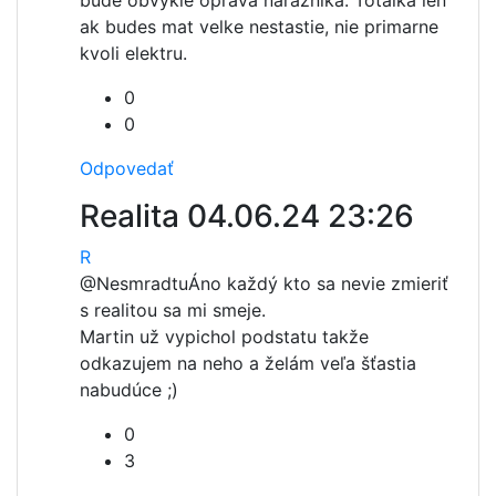
bude obvykle oprava naraznika. Totalka len
ak budes mat velke nestastie, nie primarne
kvoli elektru.
0
0
Odpovedať
Realita
04.06.24 23:26
R
@Nesmradtu
Áno každý kto sa nevie zmieriť
s realitou sa mi smeje.
Martin už vypichol podstatu takže
odkazujem na neho a želám veľa šťastia
nabudúce ;)
0
3