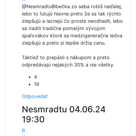
@Nesmradtu
Blbečka zo seba robíš naďalej,
lebo to ľutujú hlavne preto že sa tak rýchlo
zlepšujú a lacnejú čo proste neodhadli, lebo
sa riadili tradične pomalým vývojom
spaľovákov ktoré sa medzigeneračne ledva
zlepšujú a preto si lepšie držia cenu.
Taktiež to prepásli s nákupom a preto
odpredávajú nejakých 30% a nie všetky.
4
19
Odpovedať
Nesmradtu
04.06.24
19:30
R