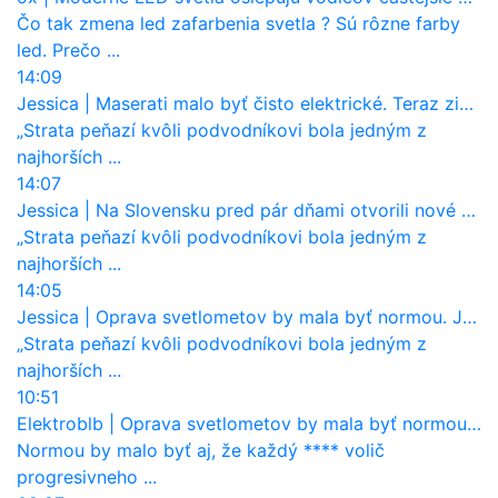
Čo tak zmena led zafarbenia svetla ? Sú rôzne farby
led. Prečo ...
14:09
Jessica
|
Maserati malo byť čisto elektrické. Teraz zisťuje, že potrebuje nový osemvalcový motor
„Strata peňazí kvôli podvodníkovi bola jedným z
najhorších ...
14:07
Jessica
|
Na Slovensku pred pár dňami otvorili nové mosty, ktoré to sú?
„Strata peňazí kvôli podvodníkovi bola jedným z
najhorších ...
14:05
Jessica
|
Oprava svetlometov by mala byť normou. Jeden nový dnes stojí priemerne 1251 eur!
„Strata peňazí kvôli podvodníkovi bola jedným z
najhorších ...
10:51
Elektroblb
|
Oprava svetlometov by mala byť normou. Jeden nový dnes stojí priemerne 1251 eur!
Normou by malo byť aj, že každý **** volič
progresivneho ...