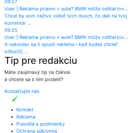
09:27
User
|
Reklama priamo v aute? BMW môže odštartovať nový trend
Chcel by som naživo vidieť tých dvoch, čo dali na tvoj
komentár ...
09:25
User
|
Reklama priamo v aute? BMW môže odštartovať nový trend
A nakoniec sa ti spustí reklama i keď budeš chcieť
odbočiť, ...
Tip pre redakciu
Máte zaujímavý tip na článok
a chcete sa s ním podeliť?
Kontaktujte nás
Kontakt
Reklama
Pravidlá a podmienky
Ochrana súkromia