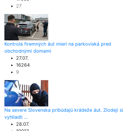
27
Kontrola firemných áut mieri na parkoviská pred
obchodnými domami
27.07.
16264
9
Na severe Slovenska pribúdajú krádeže áut. Zlodeji si
vyhliadli ...
28.07.
10013