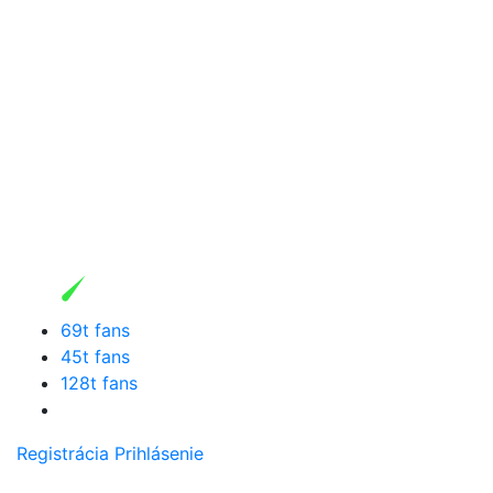
69t fans
45t fans
128t fans
Registrácia
Prihlásenie