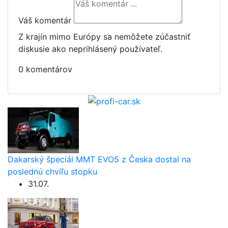
Váš komentár
Z krajín mimo Európy sa nemôžete zúčastniť
diskusie ako neprihlásený používateľ.
0 komentárov
Dakarský špeciál MMT EVO5 z Česka dostal na
poslednú chvíľu stopku
31.07.