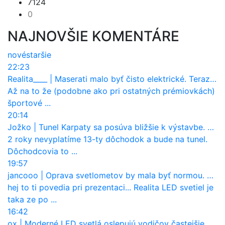
7124
0
NAJNOVŠIE KOMENTÁRE
nové
staršie
22:23
Realita____
|
Maserati malo byť čisto elektrické. Teraz zisťuje, že potrebuje nový osemvalcový motor
Až na to že (podobne ako pri ostatných prémiovkách)
športové ...
20:14
Jožko
|
Tunel Karpaty sa posúva bližšie k výstavbe. NDS urobila dôležitý krok
2 roky nevyplatíme 13-ty dôchodok a bude na tunel.
Dôchodcovia to ...
19:57
jancooo
|
Oprava svetlometov by mala byť normou. Jeden nový dnes stojí priemerne 1251 eur!
hej to ti povedia pri prezentaci... Realita LED svetiel je
taka ze po ...
16:42
ox
|
Moderné LED svetlá oslepujú vodičov častejšie než staré halogény