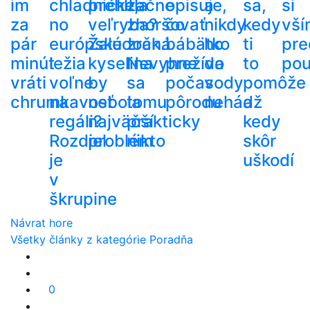
im
chladničke,
prehltla
začne
opisuje,
a
sa,
si
za
no
veľryba?
zhoršovať
čo
nikdy
kedy
vší
pár
európske
Žalúdočná
zrak.
bábätko
ho
ti
pre
minút
ležia
kyselina
Nevyhne
prežíva
do
to
pou
vráti
voľne
by
sa
počas
vody
pomôže
chrumkavosť
na
nebola
tomu
pôrodu
nehádž
a
regáli?
najväčší
prakticky
kedy
Rozdiel
problém
nikto
skôr
je
uškodí
v
škrupine
Návrat hore
Všetky články z kategórie Poradňa
0