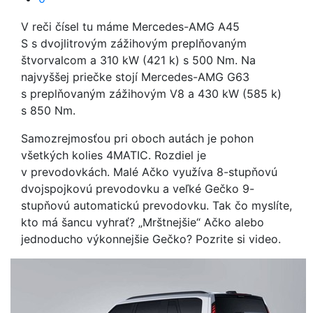
V reči čísel tu máme Mercedes-AMG A45
S s dvojlitrovým zážihovým preplňovaným
štvorvalcom a 310 kW (421 k) s 500 Nm. Na
najvyššej priečke stojí Mercedes-AMG G63
s preplňovaným zážihovým V8 a 430 kW (585 k)
s 850 Nm.
Samozrejmosťou pri oboch autách je pohon
všetkých kolies 4MATIC. Rozdiel je
v prevodovkách. Malé Ačko využíva 8-stupňovú
dvojspojkovú prevodovku a veľké Gečko 9-
stupňovú automatickú prevodovku. Tak čo myslíte,
kto má šancu vyhrať? „Mrštnejšie“ Ačko alebo
jednoducho výkonnejšie Gečko? Pozrite si video.