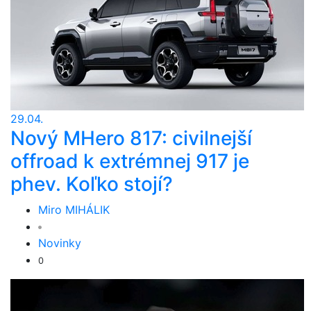
29.04.
Nový MHero 817: civilnejší
offroad k extrémnej 917 je
phev. Koľko stojí?
Miro MIHÁLIK
Novinky
0