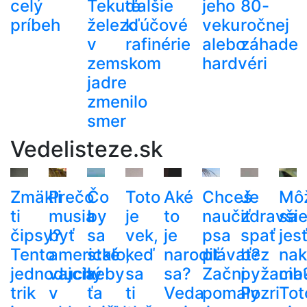
celý
Tekuté
ďalšie
jeho
80-
príbeh
železo
kľúčové
veku
ročnej
v
rafinérie
alebo
záhade
zemskom
hardvéri
jadre
zmenilo
smer
Vedelisteze.sk
Zmäkli
Prečo
Čo
Toto
Aké
Chceš
Je
Mô
ti
musia
by
je
to
naučiť
zdravši
sa
čipsy?
byť
sa
vek,
je
psa
spať
jes
Tento
americké
stalo,
keď
narodiť
plávať?
bez
nak
jednoduchý
vajcia
keby
sa
sa?
Začni
pyžama
cib
trik
v
ťa
ti
Veda
pomaly
Pozri
Tot