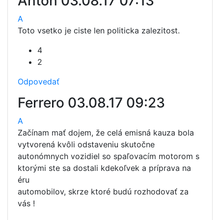
Anton
03.08.17 07:13
A
Toto vsetko je ciste len politicka zalezitost.
4
2
Odpovedať
Ferrero
03.08.17 09:23
A
Začínam mať dojem, že celá emisná kauza bola
vytvorená kvôli odstaveniu skutočne
autonómnych vozidiel so spaľovacím motorom s
ktorými ste sa dostali kdekoľvek a príprava na
éru
automobilov, skrze ktoré budú rozhodovať za
vás !