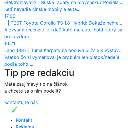
Elektrohlava22
|
Ruské radary na Slovensku? Posielajú citlivé dáta Moskve?
Keď nevadia činske mobily a autá...
17:06
-
|
TEST Toyota Corolla TS 1.8 Hybrid: Dokáže nahradiť naftové kombi?
A zvysok recenzie je kde? Auto ma auto-hold ktory sa
pri kazdom ...
16:21
Jano_1987
|
Tunel Karpaty sa posúva bližšie k výstavbe. NDS urobila dôležitý krok
Všetko čo si vymenoval je problém len piatok/nedeľa,
podľa toho ...
Tip pre redakciu
Máte zaujímavý tip na článok
a chcete sa s ním podeliť?
Kontaktujte nás
Kontakt
Reklama