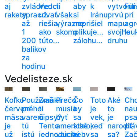
aj
zvládne
Vedci
ti
aby
k
vytvorili
Fun
rakety
spracovať
už
však
si
Iránu
prvú
pri
až
riešia,
výrazne
neprišiel
mapu
agr
1
ako
skomplikuje...
o
svojho
leu
200
túto...
zálohu...
druhu
balíkov
za
hodinu
Vedelisteze.sk
Koľko
Používaš
Zmäkli
Prečo
Čo
Toto
Aké
Ch
červeného
pri
ti
musia
by
je
to
nau
mäsa
varení
čipsy?
byť
sa
vek,
je
ps
je
tú
Tento
americké
stalo,
keď
narodiť
plá
už
istú
jednoduchý
vajcia
keby
sa
sa?
Zač