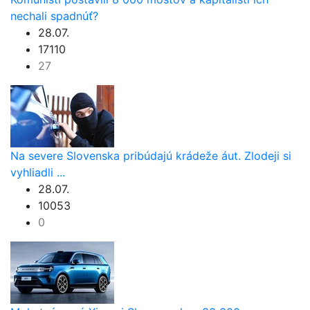
nechali spadnúť?
28.07.
17110
27
Na severe Slovenska pribúdajú krádeže áut. Zlodeji si
vyhliadli ...
28.07.
10053
0