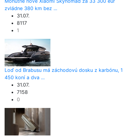
Mohutné nové Xiaomi Skynomad za 33 300 eur
zvládne 380 km bez ...
31.07.
8117
1
Loď od Brabusu má záchodovú dosku z karbónu, 1
450 koní a dva ...
31.07.
7158
0