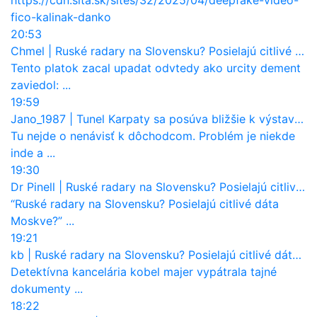
fico-kalinak-danko
20:53
Chmel
|
Ruské radary na Slovensku? Posielajú citlivé dáta Moskve?
Tento platok zacal upadat odvtedy ako urcity dement
zaviedol: ...
19:59
Jano_1987
|
Tunel Karpaty sa posúva bližšie k výstavbe. NDS urobila dôležitý krok
Tu nejde o nenávisť k dôchodcom. Problém je niekde
inde a ...
19:30
Dr Pinell
|
Ruské radary na Slovensku? Posielajú citlivé dáta Moskve?
“Ruské radary na Slovensku? Posielajú citlivé dáta
Moskve?” ...
19:21
kb
|
Ruské radary na Slovensku? Posielajú citlivé dáta Moskve?
Detektívna kancelária kobel majer vypátrala tajné
dokumenty ...
18:22