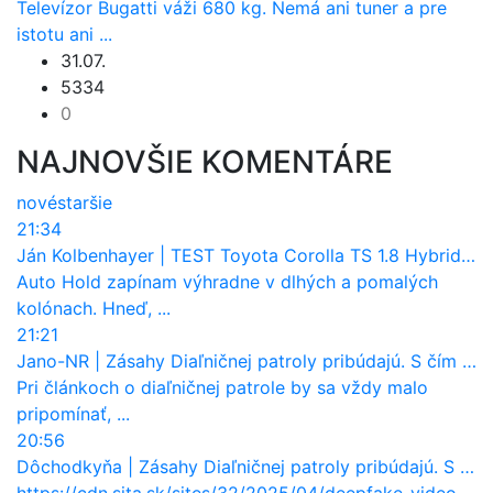
Televízor Bugatti váži 680 kg. Nemá ani tuner a pre
istotu ani ...
31.07.
5334
0
NAJNOVŠIE KOMENTÁRE
nové
staršie
21:34
Ján Kolbenhayer
|
TEST Toyota Corolla TS 1.8 Hybrid: Dokáže nahradiť naftové kombi?
Auto Hold zapínam výhradne v dlhých a pomalých
kolónach. Hneď, ...
21:21
Jano-NR
|
Zásahy Diaľničnej patroly pribúdajú. S čím najčastejšie pomáha vodičom?
Pri článkoch o diaľničnej patrole by sa vždy malo
pripomínať, ...
20:56
Dôchodkyňa
|
Zásahy Diaľničnej patroly pribúdajú. S čím najčastejšie pomáha vodičom?
https://cdn.sita.sk/sites/32/2025/04/deepfake-video-