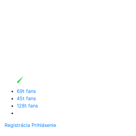
69t fans
45t fans
128t fans
Registrácia
Prihlásenie