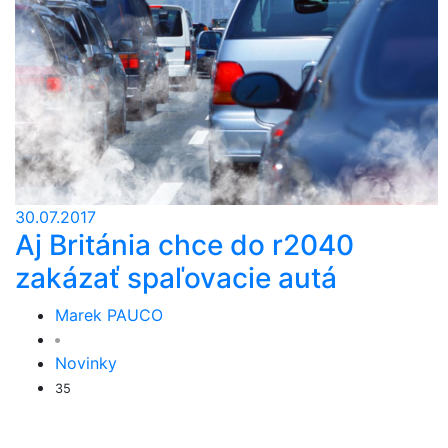
30.07.2017
Aj Británia chce do r2040
zakázať spaľovacie autá
Marek PAUCO
Novinky
35