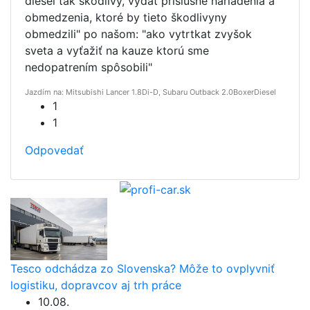
diesel tak škodlivý, vydať príslušné nariadenia a
obmedzenia, ktoré by tieto škodlivyny
obmedzili" po našom: "ako vytrtkat zvyšok
sveta a vyťažiť na kauze ktorú sme
nedopatrením spôsobili"
Jazdím na: Mitsubishi Lancer 1.8Di-D, Subaru Outback 2.0BoxerDiesel
1
1
Odpovedať
Tesco odchádza zo Slovenska? Môže to ovplyvniť
logistiku, dopravcov aj trh práce
10.08.