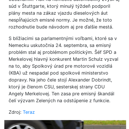
súd v Štuttgarte, ktorý minulý týždeň podporil
plány mesta na zákaz vjazdu dieselových áut
nespĺňajúcich emisné normy. Je možné, že toto
rozhodnutie bude návodom aj pre ďalšie mestá.
S blížiacimi sa parlamentnými voľbami, ktoré sa v
Nemecku uskutočnia 24. septembra, sa emisný
problém stal aj problémom politickým. Šéf SPD a
Merkelovej hlavný konkurent Martin Schulz vyzval
na to, aby Spolkový úrad pre motorové vozidlá
(KBA) už nespadal pod spolkové ministerstvo
dopravy. Na jeho čele stojí Alexander Dobrindt,
ktorý je členom CSU, sesterskej strany CDU
Angely Merkelovej. Ten zasa pre emisný škandál
čelí výzvam Zelených na odstúpenie z funkcie.
Zdroj:
Teraz