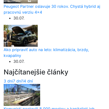
Peugeot Partner oslavuje 30 rokov. Chystá hybrid aj
pracovnú verziu 4×4
30.07.
Ako pripraviť auto na leto: klimatizácia, brzdy,
kvapaliny
30.07.
Najčítanejšie články
3 dni
7 dní
14 dní
Komunisti postavili 8 000 mostov a kapitalisti ich