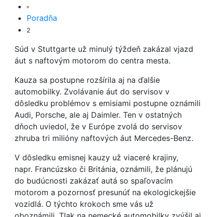
Poradňa
2
Súd v Stuttgarte už minulý týždeň zakázal vjazd
áut s naftovým motorom do centra mesta.
Kauza sa postupne rozšírila aj na ďalšie
automobilky. Zvolávanie áut do servisov v
dôsledku problémov s emisiami postupne oznámili
Audi, Porsche, ale aj Daimler. Ten v ostatných
dňoch uviedol, že v Európe zvolá do servisov
zhruba tri milióny naftových áut Mercedes-Benz.
V dôsledku emisnej kauzy už viaceré krajiny,
napr. Francúzsko či Británia, oznámili, že plánujú
do budúcnosti zakázať autá so spaľovacím
motorom a pozornosť presunúť na ekologickejšie
vozidlá. O týchto krokoch sme vás už
oboznámili. Tlak na nemecké automobilky zvýšil aj