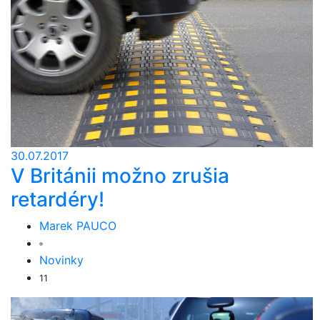
30.07.2017
V Británii možno zrušia
retardéry!
Marek PAUCO
Novinky
11