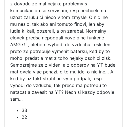
z dovodu ze mal nejake problemy s
komunikaciou so servisom, resp nechceli mu
uznat zaruku ci nieco v tom zmysle. O nic ine
mu neslo, tak ako ani tomuto finovi, len aby
ludia klikali, pozerali, a on zarabal. Normalny
clovek predsa nepodpali nove plne funkcne
AMG GT, alebo nevyhodi do vzduchu Teslu len
preto ze potrebuje vymenit baterku, ked by to
mohol predat a mat z toho nejaky osoh ci zisk.
Samozrejme ze z videni a z odberov na YT bude
mat ovela viac penazi, o to mu ide, o nic ine… A
ked by uz fakt stratil nervy a podpali, resp
vyhodi do vzduchu, tak preco ma potrebu to
natacat a zavesit na YT? Nech si kazdy odpovie
sam…
33
22