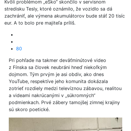
Kvôli problémom „eSko“ skončilo v servisnom
stredisku Tesly, ktoré oznámilo, že vozidlo sa dá
zachrániť, ale výmena akumulátorov bude stáť 20 tisíc
eur. A to bolo pre majiteľa príliš.
80
Pri pohľade na takmer deväťminútové video
z Fínska sa človek neubráni hneď niekoľkým
dojmom. Tým prvým je asi obdiv, ako dnes
YouTube, respektíve jeho komunita dokázala
zotrieť rozdiely medzi televíznou zábavou, realitou
a videami nakrúcanými v „súkromných“
podmienkach. Prvé zábery tamojšej zimnej krajiny
sú skoro poetické.