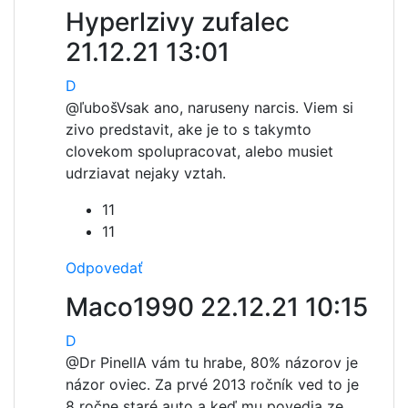
Hyperlzivy zufalec
21.12.21 13:01
D
@ľuboš
Vsak ano, naruseny narcis. Viem si
zivo predstavit, ake je to s takymto
clovekom spolupracovat, alebo musiet
udrziavat nejaky vztah.
11
11
Odpovedať
Maco1990
22.12.21 10:15
D
@Dr Pinell
A vám tu hrabe, 80% názorov je
názor oviec. Za prvé 2013 ročník ved to je
8 ročne staré auto a keď mu povedia ze