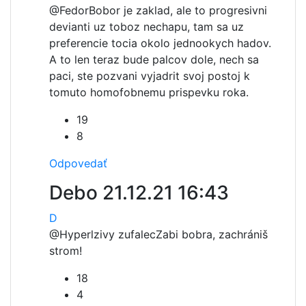
@Fedor
Bobor je zaklad, ale to progresivni
devianti uz toboz nechapu, tam sa uz
preferencie tocia okolo jednookych hadov.
A to len teraz bude palcov dole, nech sa
paci, ste pozvani vyjadrit svoj postoj k
tomuto homofobnemu prispevku roka.
19
8
Odpovedať
Debo
21.12.21 16:43
D
@Hyperlzivy zufalec
Zabi bobra, zachrániš
strom!
18
4