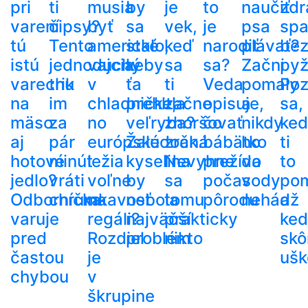
pri
ti
musia
by
je
to
naučiť
zdr
varení
čipsy?
byť
sa
vek,
je
psa
spa
tú
Tento
americké
stalo,
keď
narodiť
plávať?
be
istú
jednoduchý
vajcia
keby
sa
sa?
Začni
py
varechu
trik
v
ťa
ti
Veda
pomaly
Poz
na
im
chladničke,
prehltla
začne
opisuje,
a
sa,
mäso
za
no
veľryba?
zhoršovať
čo
nikdy
ke
aj
pár
európske
Žalúdočná
zrak.
bábätko
ho
ti
hotové
minút
ležia
kyselina
Nevyhne
prežíva
do
to
jedlo?
vráti
voľne
by
sa
počas
vody
po
Odborníčka
chrumkavosť
na
nebola
tomu
pôrodu
nehádž
a
varuje
regáli?
najväčší
prakticky
ke
pred
Rozdiel
problém
nikto
skô
častou
je
ušk
chybou
v
škrupine