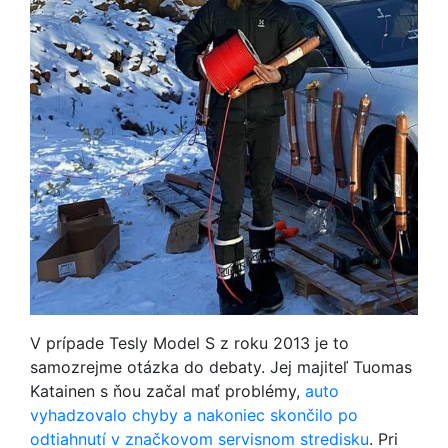
V prípade Tesly Model S z roku 2013 je to
samozrejme otázka do debaty. Jej majiteľ Tuomas
Katainen s ňou začal mať problémy,
auto
vyhadzovalo chyby a nakoniec skončilo po
odtiahnutí v značkovom servisnom stredisku
. Pri