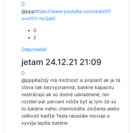
D
@ppp
https://www.youtube.com/watch?
v=vYCt-hzQaI0
0
2
Odpovedať
jetam
24.12.21 21:09
D
@ppp
Každý má možnosť si priplatiť ak je tá
zľava tak bezvýznamná, batérie kapacitu
nestrácajú ak sú dobré uskladnené, ten
rozdiel pár percent môže byť aj tým že sú
to batérie iného chemického zloženia alebo
veľkosti keďže Tesla neustále inovuje a
vyvýja lepšie batérie