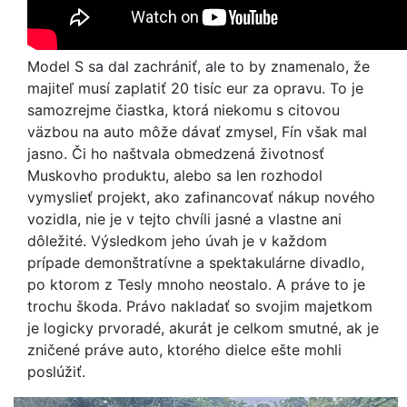
Model S sa dal zachrániť, ale to by znamenalo, že
majiteľ musí zaplatiť 20 tisíc eur za opravu. To je
samozrejme čiastka, ktorá niekomu s citovou
väzbou na auto môže dávať zmysel, Fín však mal
jasno. Či ho naštvala obmedzená životnosť
Muskovho produktu, alebo sa len rozhodol
vymyslieť projekt, ako zafinancovať nákup nového
vozidla, nie je v tejto chvíli jasné a vlastne ani
dôležité. Výsledkom jeho úvah je v každom
prípade demonštratívne a spektakulárne divadlo,
po ktorom z Tesly mnoho neostalo. A práve to je
trochu škoda. Právo nakladať so svojim majetkom
je logicky prvoradé, akurát je celkom smutné, ak je
zničené práve auto, ktorého dielce ešte mohli
poslúžiť.