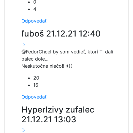
0
4
Odpovedať
ľuboš
21.12.21 12:40
D
@Fedor
Chcel by som vedieť, ktorí Ti dali
palec dole...
Neskutočne niečo!! :(((
20
16
Odpovedať
Hyperlzivy zufalec
21.12.21 13:03
D