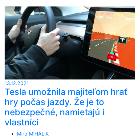
13.12.2021
Tesla umožnila majiteľom hrať
hry počas jazdy. Že je to
nebezpečné, namietajú i
vlastníci
Miro MIHÁLIK