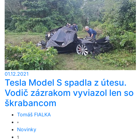
01.12.2021
Tesla Model S spadla z útesu.
Vodič zázrakom vyviazol len so
škrabancom
Tomáš FIALKA
Novinky
1