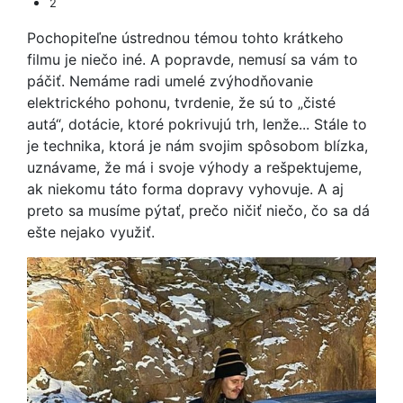
2
Pochopiteľne ústrednou témou tohto krátkeho
filmu je niečo iné. A popravde, nemusí sa vám to
páčiť. Nemáme radi umelé zvýhodňovanie
elektrického pohonu, tvrdenie, že sú to „čisté
autá“, dotácie, ktoré pokrivujú trh, lenže... Stále to
je technika, ktorá je nám svojim spôsobom blízka,
uznávame, že má i svoje výhody a rešpektujeme,
ak niekomu táto forma dopravy vyhovuje. A aj
preto sa musíme pýtať, prečo ničiť niečo, čo sa dá
ešte nejako využiť.