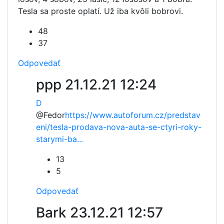
Tesla sa proste oplatí. Už iba kvôli bobrovi.
48
37
Odpovedať
ppp
21.12.21 12:24
D
@Fedor
https://www.autoforum.cz/predstav
eni/tesla-prodava-nova-auta-se-ctyri-roky-
starymi-ba...
13
5
Odpovedať
Bark
23.12.21 12:57