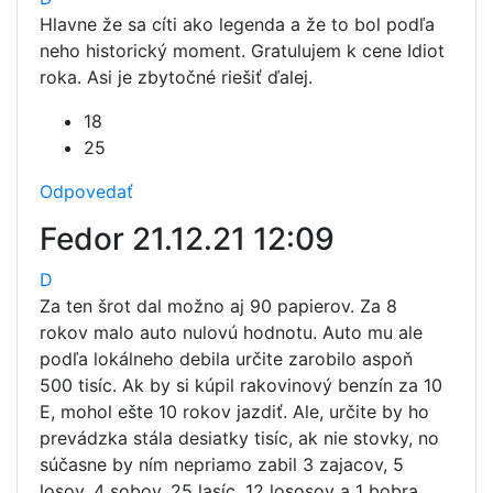
Hlavne že sa cíti ako legenda a že to bol podľa
neho historický moment. Gratulujem k cene Idiot
roka. Asi je zbytočné riešiť ďalej.
18
25
Odpovedať
Fedor
21.12.21 12:09
D
Za ten šrot dal možno aj 90 papierov. Za 8
rokov malo auto nulovú hodnotu. Auto mu ale
podľa lokálneho debila určite zarobilo aspoň
500 tisíc. Ak by si kúpil rakovinový benzín za 10
E, mohol ešte 10 rokov jazdiť. Ale, určite by ho
prevádzka stála desiatky tisíc, ak nie stovky, no
súčasne by ním nepriamo zabil 3 zajacov, 5
losov, 4 sobov, 25 lasíc, 12 lososov a 1 bobra.