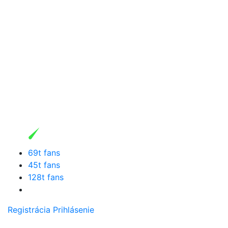
69t fans
45t fans
128t fans
Registrácia
Prihlásenie