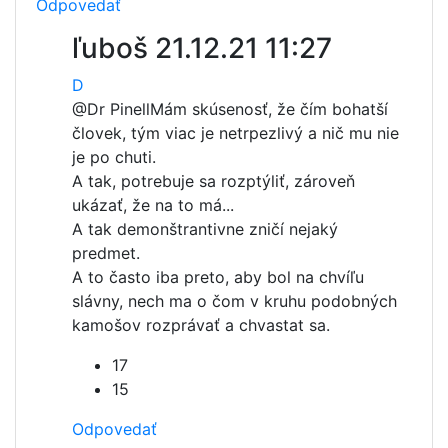
Odpovedať
ľuboš
21.12.21 11:27
D
@Dr Pinell
Mám skúsenosť, že čím bohatší
človek, tým viac je netrpezlivý a nič mu nie
je po chuti.
A tak, potrebuje sa rozptýliť, zároveň
ukázať, že na to má...
A tak demonštrantivne zničí nejaký
predmet.
A to často iba preto, aby bol na chvíľu
slávny, nech ma o čom v kruhu podobných
kamošov rozprávať a chvastat sa.
17
15
Odpovedať