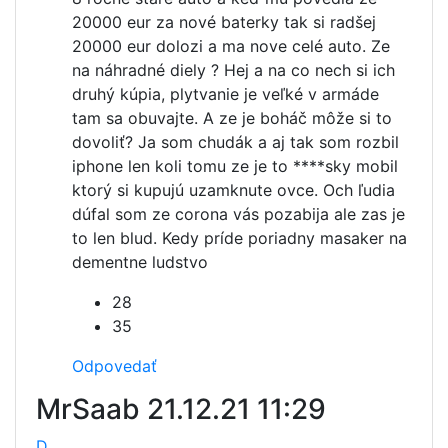
20000 eur za nové baterky tak si radšej
20000 eur dolozi a ma nove celé auto. Ze
na náhradné diely ? Hej a na co nech si ich
druhý kúpia, plytvanie je veľké v armáde
tam sa obuvajte. A ze je boháč môže si to
dovoliť? Ja som chudák a aj tak som rozbil
iphone len koli tomu ze je to ****sky mobil
ktorý si kupujú uzamknute ovce. Och ľudia
dúfal som ze corona vás pozabija ale zas je
to len blud. Kedy príde poriadny masaker na
dementne ludstvo
28
35
Odpovedať
MrSaab
21.12.21 11:29
D