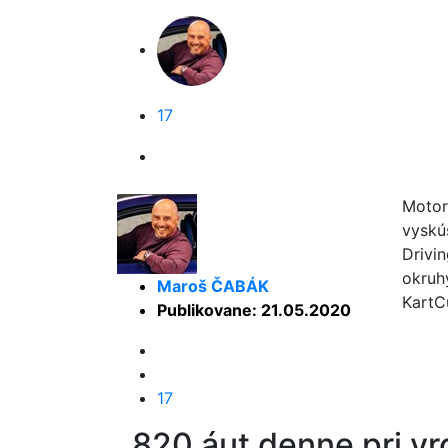
17
Motor
vyskú
Drivi
okruh
Maroš ČABÁK
KartC
Publikovane: 21.05.2020
17
820 áut denne pri vrc