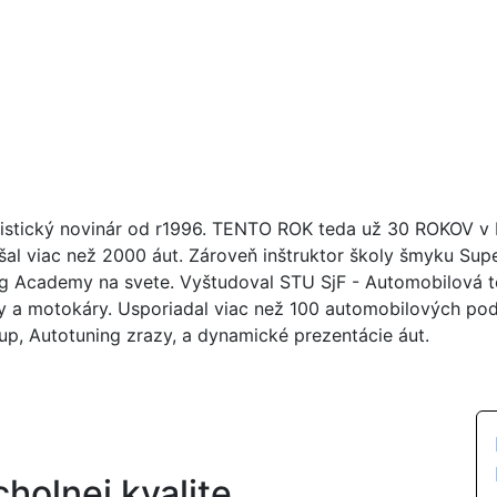
istický novinár od r1996. TENTO ROK teda už 30 ROKOV v br
šal viac než 2000 áut. Zároveň inštruktor školy šmyku Su
ng Academy na svete. Vyštudoval STU SjF - Automobilová tec
y a motokáry. Usporiadal viac než 100 automobilových poduj
up, Autotuning zrazy, a dynamické prezentácie áut.
holnej kvalite