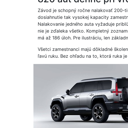
Závod je schopný ročne nalakovať 200-tis
dosiahnutie tak vysokej kapacity zamest
Nalakovanie jedného auta vyžaduje pribli
nie je zďaleka všetko. Kompletný zoznam
má až 186 úloh. Pre ilustráciu, len zákla
Všetci zamestnanci majú dôkladné školeni
ľavú ruku. Bez ohľadu na to, ktorá ruka j