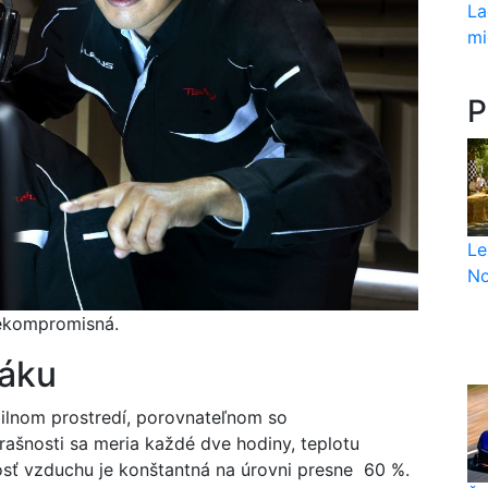
La
mi
P
Le
No
nekompromisná.
báku
bilnom prostredí, porovnateľnom so
rašnosti sa meria každé dve hodiny, teplotu
osť vzduchu je konštantná na úrovni presne 60 %.