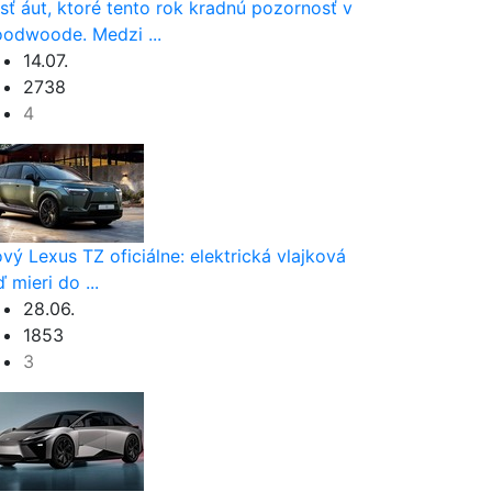
sť áut, ktoré tento rok kradnú pozornosť v
odwoode. Medzi ...
14.07.
2738
4
vý Lexus TZ oficiálne: elektrická vlajková
ď mieri do ...
28.06.
1853
3