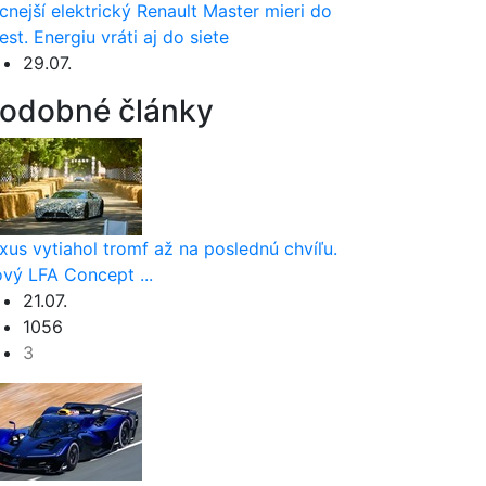
cnejší elektrický Renault Master mieri do
est. Energiu vráti aj do siete
29.07.
odobné články
xus vytiahol tromf až na poslednú chvíľu.
vý LFA Concept ...
21.07.
1056
3