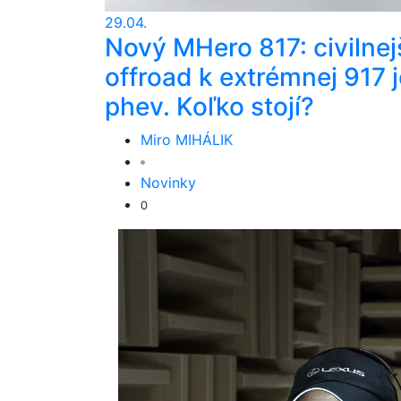
29.04.
Nový MHero 817: civilnej
offroad k extrémnej 917 j
phev. Koľko stojí?
Miro MIHÁLIK
Novinky
0