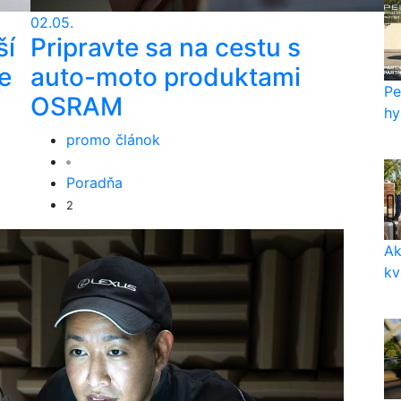
02.05.
ší
Pripravte sa na cestu s
e
auto-moto produktami
Pe
OSRAM
hy
promo článok
Poradňa
2
Ak
kv