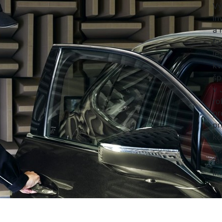
Vý
in
a 
fa
le
kv
šp
v 
ro
pr
pr
ko
ta
fa
im