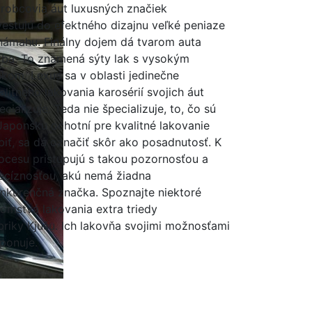
robcovia áut luxusných značiek
vestujú do efektného dizajnu veľké peniaze
námahu. Finálny dojem dá tvarom auta
rba. To znamená sýty lak s vysokým
skom. Lexus sa v oblasti jedinečne
alitného lakovania karosérií svojich áut
ecializuje. Teda nie špecializuje, to, čo sú
Japonsku ochotní pre kvalitné lakovanie
biť, sa dá označiť skôr ako posadnutosť. K
ocesu pristupujú s takou pozornosťou a
ecíznosťou, akú nemá žiadna
nkurenčná značka. Spoznajte niektoré
jomstvá lakovania extra triedy
briky Kjúšu. Ich lakovňa svojimi možnosťami
ponuje.