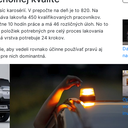
íc karosérií. V prepočte na deň je to 820. Na
náva lakovňa 450 kvalifikovaných pracovníkov.
žne 10 hodín práce a má 46 rozličných úloh. No to
 položiek potrebných pre celý proces lakovania
dná vrstva potrebuje 24 krokov.
Da
e, aby vedeli rovnako účinne používať pravú aj
na
e pre nich dominantná.
Op
vo
in