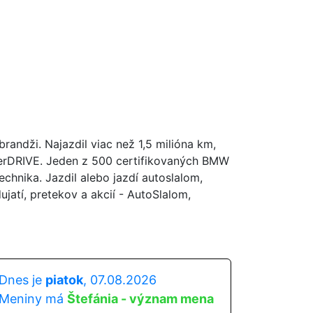
andži. Najazdil viac než 1,5 milióna km,
perDRIVE. Jeden z 500 certifikovaných BMW
hnika. Jazdil alebo jazdí autoslalom,
atí, pretekov a akcií - AutoSlalom,
Dnes je
piatok
, 07.08.2026
Meniny má
Štefánia - význam mena