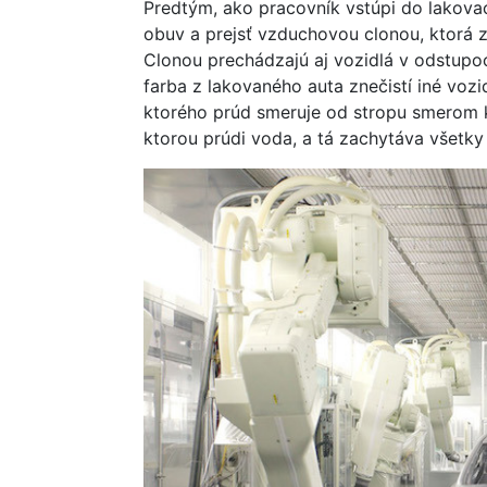
Predtým, ako pracovník vstúpi do lakova
obuv a prejsť vzduchovou clonou, ktorá z
Clonou prechádzajú aj vozidlá v odstupo
farba z lakovaného auta znečistí iné voz
ktorého prúd smeruje od stropu smerom k
ktorou prúdi voda, a tá zachytáva všetky