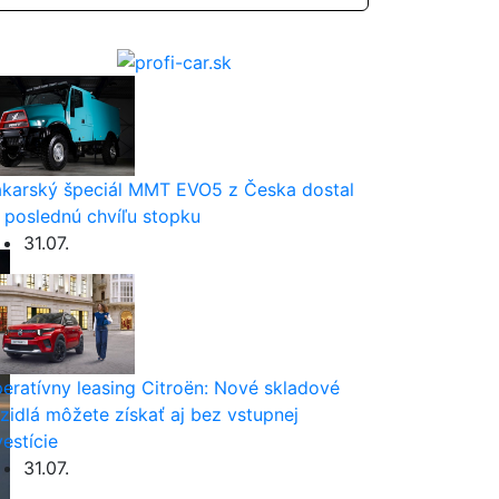
karský špeciál MMT EVO5 z Česka dostal
 poslednú chvíľu stopku
31.07.
eratívny leasing Citroën: Nové skladové
zidlá môžete získať aj bez vstupnej
vestície
31.07.