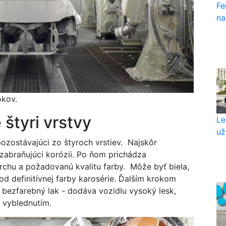
Fe
na
okov.
 štyri vrstvy
Le
už
ozostávajúci zo štyroch vrstiev. Najskôr
 zabraňujúci korózii. Po ňom prichádza
rchu a požadovanú kvalitu farby. Môže byť biela,
 od definitívnej farby karosérie. Ďalším krokom
e bezfarebný lak - dodáva vozidlu vysoký lesk,
 vyblednutím.