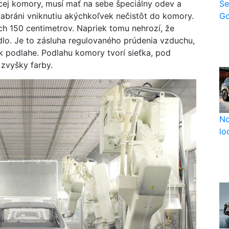
Še
cej komory, musí mať na sebe špeciálny odev a
Go
abráni vniknutiu akýchkoľvek nečistôt do komory.
ch 150 centimetrov. Napriek tomu nehrozí, že
idlo. Je to zásluha regulovaného prúdenia vzduchu,
 podlahe. Podlahu komory tvorí sieťka, pod
 zvyšky farby.
No
lo