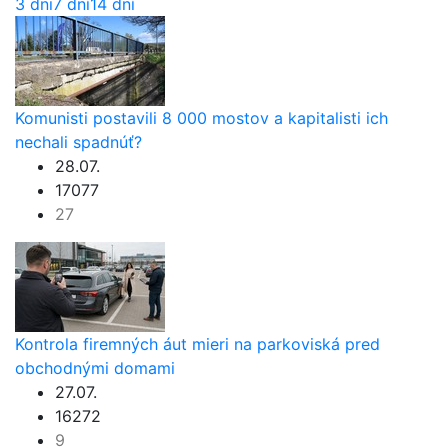
3 dni
7 dní
14 dní
Komunisti postavili 8 000 mostov a kapitalisti ich
nechali spadnúť?
28.07.
17077
27
Kontrola firemných áut mieri na parkoviská pred
obchodnými domami
27.07.
16272
9