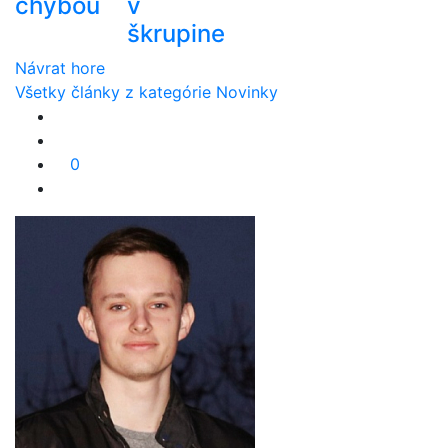
chybou
v
škrupine
Návrat hore
Všetky články z kategórie Novinky
0