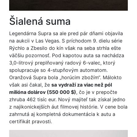
Šialená suma
Legendárna Supra sa ale pred pár dňami objavila
na aukcii v Las Vegas. S príchodom 9. dielu série
Rýchlo a Zbesilo do kín však na seba strhla ešte
väčšiu pozornosť. Pod kapotou auta sa nachádza
3,0-litrový preplňovaný radový 6-valec, ktorý
spolupracuje so 4-stupňovým automatom.
Oranžová Supra bola „horúcim zbožím“. Málokto
však asi čakal, že
sa
vydraží za viac než pól
milióna dolárov (550 000 $)
, čo je v prepočte
zhruba 462 tisíc eur. Nový majiteľ tak získal jedno
z najikonickejších áut filmovej histórie. V cene bola
zahrnutá aj kompletná dokumentácia k autu a
certifikát pravosti.