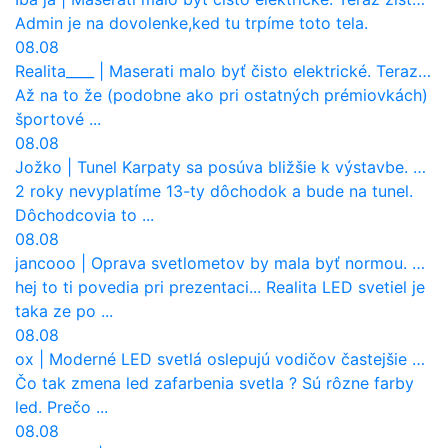
Admin je na dovolenke,ked tu trpíme toto tela.
08.08
Realita____
|
Maserati malo byť čisto elektrické. Teraz zisťuje, že potrebuje nový osemvalcový motor
Až na to že (podobne ako pri ostatných prémiovkách)
športové ...
08.08
Jožko
|
Tunel Karpaty sa posúva bližšie k výstavbe. NDS urobila dôležitý krok
2 roky nevyplatíme 13-ty dôchodok a bude na tunel.
Dôchodcovia to ...
08.08
jancooo
|
Oprava svetlometov by mala byť normou. Jeden nový dnes stojí priemerne 1251 eur!
hej to ti povedia pri prezentaci... Realita LED svetiel je
taka ze po ...
08.08
ox
|
Moderné LED svetlá oslepujú vodičov častejšie než staré halogény
Čo tak zmena led zafarbenia svetla ? Sú rôzne farby
led. Prečo ...
08.08