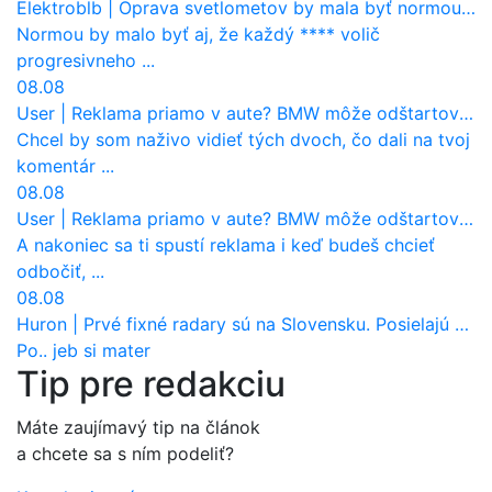
Elektroblb
|
Oprava svetlometov by mala byť normou. Jeden nový dnes stojí priemerne 1251 eur!
Normou by malo byť aj, že každý **** volič
progresivneho ...
08.08
User
|
Reklama priamo v aute? BMW môže odštartovať nový trend
Chcel by som naživo vidieť tých dvoch, čo dali na tvoj
komentár ...
08.08
User
|
Reklama priamo v aute? BMW môže odštartovať nový trend
A nakoniec sa ti spustí reklama i keď budeš chcieť
odbočiť, ...
08.08
Huron
|
Prvé fixné radary sú na Slovensku. Posielajú už pokuty? Ukáže ich Waze?
Po.. jeb si mater
Tip pre redakciu
Máte zaujímavý tip na článok
a chcete sa s ním podeliť?