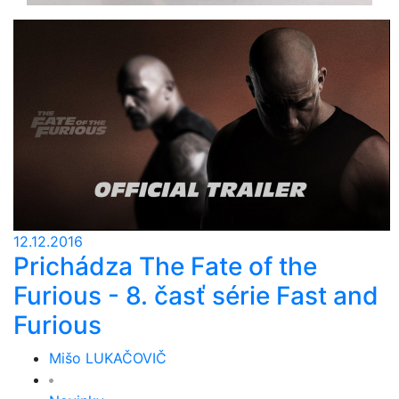
12.12.2016
Prichádza The Fate of the
Furious - 8. časť série Fast and
Furious
Mišo LUKAČOVIČ