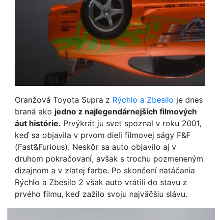
Oranžová Toyota Supra z
Rýchlo a Zbesilo
je dnes
braná ako
jedno z najlegendárnejších filmových
áut histórie.
Prvýkrát ju svet spoznal v roku 2001,
keď sa objavila v prvom dieli filmovej ságy F&F
(Fast&Furious). Neskôr sa auto objavilo aj v
druhom pokračovaní, avšak s trochu pozmeneným
dizajnom a v zlatej farbe. Po skončení natáčania
Rýchlo a Zbesilo 2 však auto vrátili do stavu z
prvého filmu, keď zažilo svoju najväčšiu slávu.