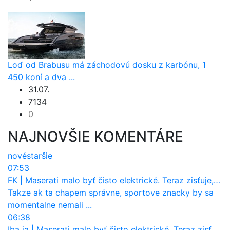
Loď od Brabusu má záchodovú dosku z karbónu, 1
450 koní a dva ...
31.07.
7134
0
NAJNOVŠIE KOMENTÁRE
nové
staršie
07:53
FK
|
Maserati malo byť čisto elektrické. Teraz zisťuje, že potrebuje nový osemvalcový motor
Takze ak ta chapem správne, sportove znacky by sa
momentalne nemali ...
06:38
Iba ja
|
Maserati malo byť čisto elektrické. Teraz zisťuje, že potrebuje nový osemvalcový motor