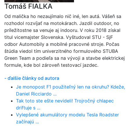
Tomáš FIALKA
Od malička ho nezaujímalo nič iné, len autá. Vášeň sa
rozhodol rozvíjať na motokárach. Jazdil outdoor, no
príležitostne sa venuje aj indooru. V roku 2018 získal
titul vicemajster Slovenska. Vyštudoval STU - SjF
odbor Automobily a mobilné pracovné stroje. Počas
štúdia viedol tím univerzitného formulového STUBA
Green Team a podieľa sa na vývoji a stavbe elektrickej
formule, kde bol zároveň testovací jazdec.
- ďalšie články od autora
Je monopost F1 použiteľný len na okruhu? Kdeže,
Daniel Ricciardo ...
Tak toto ste ešte nevideli! Trojročný chlapec
driftuje s ...
Vylepšené akumulátory modelu Tesla Roadster
začínajú ...