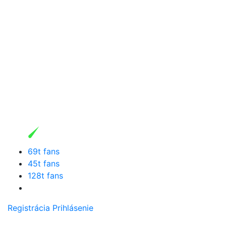
69t fans
45t fans
128t fans
Registrácia
Prihlásenie