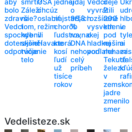
aby
smrti?
USA
jednej
údaj
Vedci
deje
Ukr
bolo
Záleží
chcú
z
o
vyvrátili
2
udr
zdravšie?
na
oslabiť
najstarších
98,8
rozšírené
200
hlb
Vedci
tom,
režim
chorôb
%
vysvetlenie
km
v
spochybnili
kde
v
ľudstva,
rovnakej
o
pod
tyl
doterajšie
skončí
Havane
ktorá
DNA
hladkej
našimi
a
odporúčanie
tvoje
kosí
nehovorí
podlahe
nohami.
zas
telo
ľudí
celý
Tekuté
ďal
už
príbeh
železo
kľú
tisíce
v
raf
rokov
zemsko
jadre
zmenilo
smer
Vedelisteze.sk