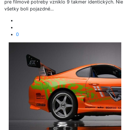
pre filmové potreby vzniklo 9 takmer identických. Nie
všetky boli pojazdné...
0