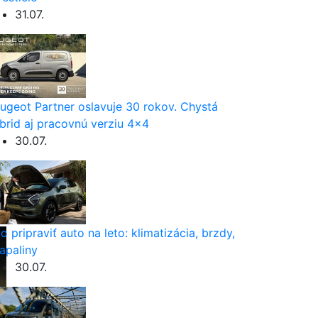
31.07.
ugeot Partner oslavuje 30 rokov. Chystá
brid aj pracovnú verziu 4×4
30.07.
o pripraviť auto na leto: klimatizácia, brzdy,
apaliny
30.07.