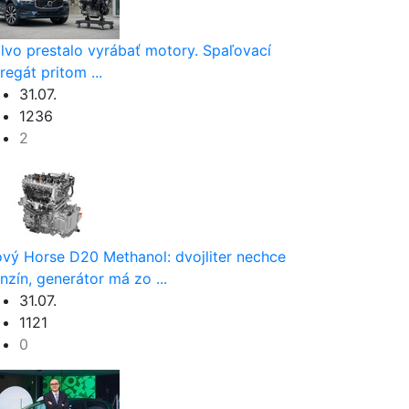
lvo prestalo vyrábať motory. Spaľovací
regát pritom ...
31.07.
1236
2
vý Horse D20 Methanol: dvojliter nechce
nzín, generátor má zo ...
31.07.
1121
0