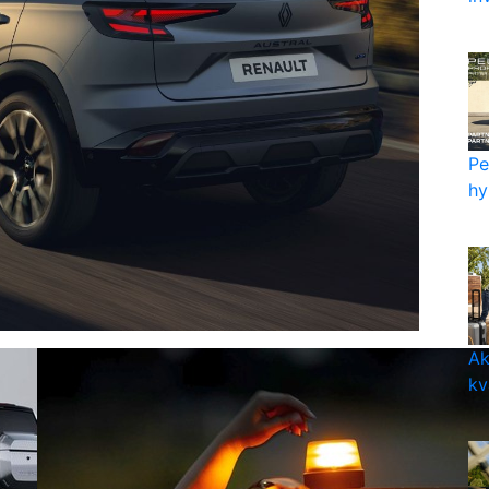
Pe
hy
Ak
kv