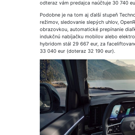
odteraz vám predajca naúčtuje 30 740 eu
Podobne je na tom aj ďalší stupeň Techn
režimov, sledovanie slepých uhlov, Open
obrazovkou, automatické prepínanie diaľk
indukčnú nabíjačku mobilov alebo elektro
hybridom stál 29 667 eur, za faceliftované
33 040 eur (doteraz 32 190 eur).