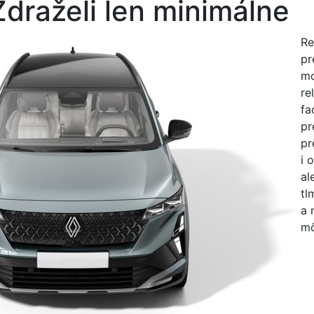
Zdraželi len minimálne
Re
pr
mo
re
fa
pr
pr
i 
al
tl
a 
mô