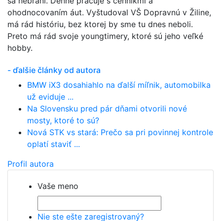
sa nebráni. Denne pracuje s cenníkmi a
ohodnocovaním áut. Vyštudoval VŠ Dopravnú v Žiline,
má rád históriu, bez ktorej by sme tu dnes neboli.
Preto má rád svoje youngtimery, ktoré sú jeho veľké
hobby.
- ďalšie články od autora
BMW iX3 dosahiahlo na ďalší míľnik, automobilka
už eviduje ...
Na Slovensku pred pár dňami otvorili nové
mosty, ktoré to sú?
Nová STK vs stará: Prečo sa pri povinnej kontrole
oplatí staviť ...
Profil autora
Vaše meno
Nie ste ešte zaregistrovaný?