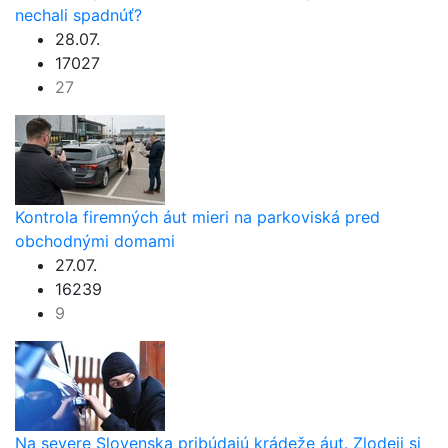
nechali spadnúť?
28.07.
17027
27
Kontrola firemných áut mieri na parkoviská pred
obchodnými domami
27.07.
16239
9
Na severe Slovenska pribúdajú krádeže áut. Zlodeji si