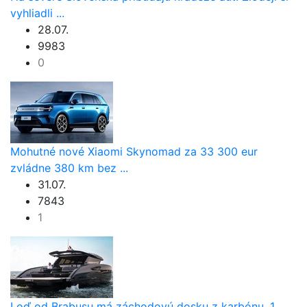
vyhliadli ...
28.07.
9983
0
Mohutné nové Xiaomi Skynomad za 33 300 eur
zvládne 380 km bez ...
31.07.
7843
1
Loď od Brabusu má záchodovú dosku z karbónu, 1