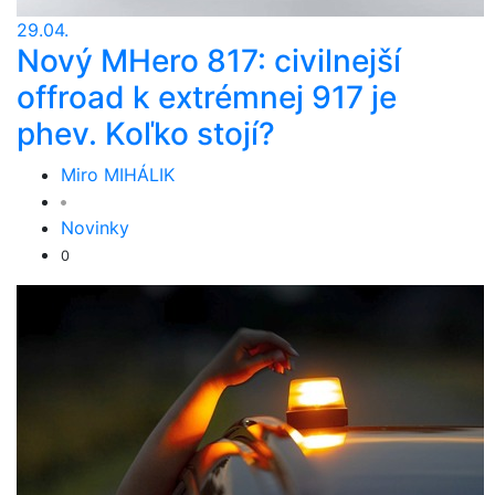
29.04.
Nový MHero 817: civilnejší
offroad k extrémnej 917 je
phev. Koľko stojí?
Miro MIHÁLIK
Novinky
0