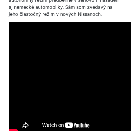
autonómny režim predbehne v sériovom nasadení
aj nemecké automobilky. Sám som zvedavý na
jeho čiastočný režim v nových Nissanoch.