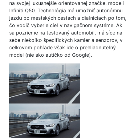
na svojej luxusnejšie orientovanej značke, modeli
Infiniti Q50. Technológia má umožniť autonómnu
jazdu po mestských cestách a diaľniciach po tom,
čo vodič vyberie cieľ v navigačnom systéme. Ak
sa pozrieme na testovaný automobil, má síce na
sebe niekoľko špecifických kamier a senzorov, v
celkovom pohľade však ide o prehliadnuteľný
model (nie ako autíčko od Google).