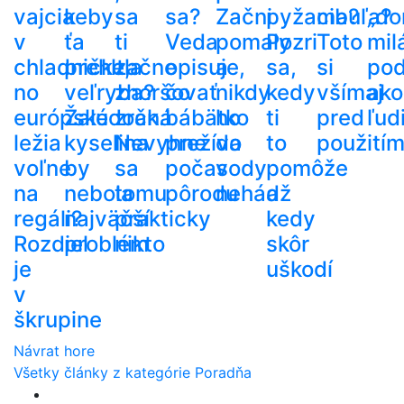
vajcia
keby
sa
sa?
Začni
pyžama?
cibuľa?
„do
v
ťa
ti
Veda
pomaly
Pozri
Toto
mil
chladničke,
prehltla
začne
opisuje,
a
sa,
si
po
no
veľryba?
zhoršovať
čo
nikdy
kedy
všímaj
ako
európske
Žalúdočná
zrak.
bábätko
ho
ti
pred
ľud
ležia
kyselina
Nevyhne
prežíva
do
to
použití
voľne
by
sa
počas
vody
pomôže
na
nebola
tomu
pôrodu
nehádž
a
regáli?
najväčší
prakticky
kedy
Rozdiel
problém
nikto
skôr
je
uškodí
v
škrupine
Návrat hore
Všetky články z kategórie Poradňa