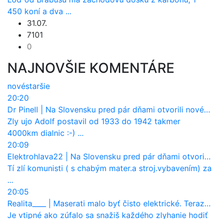
450 koní a dva ...
31.07.
7101
0
NAJNOVŠIE KOMENTÁRE
nové
staršie
20:20
Dr Pinell
|
Na Slovensku pred pár dňami otvorili nové mosty, ktoré to sú?
Zly ujo Adolf postavil od 1933 do 1942 takmer
4000km dialnic :-) ...
20:09
Elektrohlava22
|
Na Slovensku pred pár dňami otvorili nové mosty, ktoré to sú?
Tí zlí komunisti ( s chabým mater.a stroj.vybavením) za
...
20:05
Realita____
|
Maserati malo byť čisto elektrické. Teraz zisťuje, že potrebuje nový osemvalcový motor
Je vtipné ako zúfalo sa snažiš každého zlyhanie hodiť