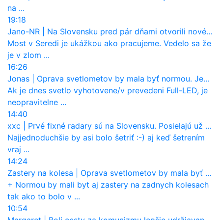
na ...
19:18
Jano-NR
|
Na Slovensku pred pár dňami otvorili nové mosty, ktoré to sú?
Most v Seredi je ukážkou ako pracujeme. Vedelo sa že
je v zlom ...
16:26
Jonas
|
Oprava svetlometov by mala byť normou. Jeden nový dnes stojí priemerne 1251 eur!
Ak je dnes svetlo vyhotovene/v prevedeni Full-LED, je
neopravitelne ...
14:40
xxc
|
Prvé fixné radary sú na Slovensku. Posielajú už pokuty? Ukáže ich Waze?
Najjednoduchšie by asi bolo šetriť :-) aj keď šetrením
vraj ...
14:24
Zastery na kolesa
|
Oprava svetlometov by mala byť normou. Jeden nový dnes stojí priemerne 1251 eur!
+ Normou by mali byt aj zastery na zadnych kolesach
tak ako to bolo v ...
10:54
Margaret
|
Boli cesty za komunizmu lepšie udržiavané ako dnes?