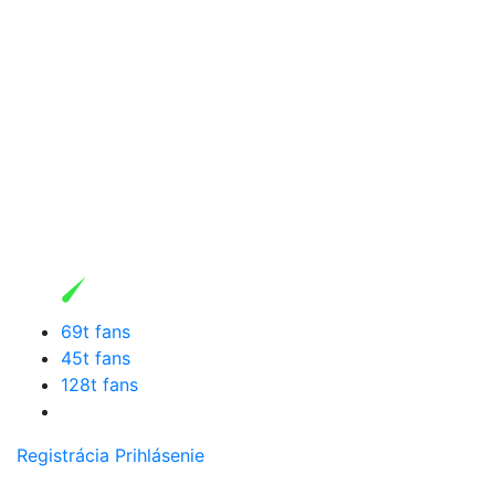
69t fans
45t fans
128t fans
Registrácia
Prihlásenie