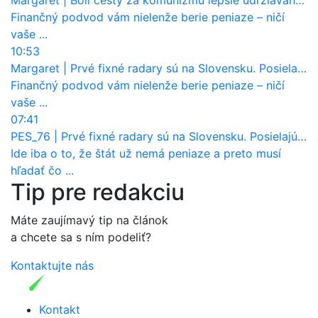
Finančný podvod vám nielenže berie peniaze – ničí
vaše ...
10:53
Margaret
|
Prvé fixné radary sú na Slovensku. Posielajú už pokuty? Ukáže ich Waze?
Finančný podvod vám nielenže berie peniaze – ničí
vaše ...
07:41
PES_76
|
Prvé fixné radary sú na Slovensku. Posielajú už pokuty? Ukáže ich Waze?
Ide iba o to, že štát už nemá peniaze a preto musí
hľadať čo ...
Tip pre redakciu
Máte zaujímavý tip na článok
a chcete sa s ním podeliť?
Kontaktujte nás
Kontakt