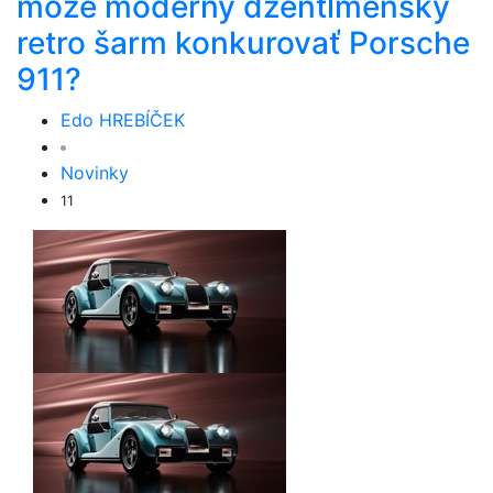
môže moderný džentlmenský
retro šarm konkurovať Porsche
911?
Edo HREBÍČEK
Novinky
11