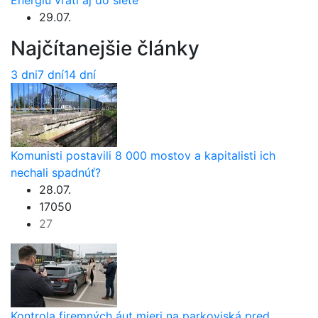
29.07.
Najčítanejšie články
3 dni
7 dní
14 dní
Komunisti postavili 8 000 mostov a kapitalisti ich
nechali spadnúť?
28.07.
17050
27
Kontrola firemných áut mieri na parkoviská pred