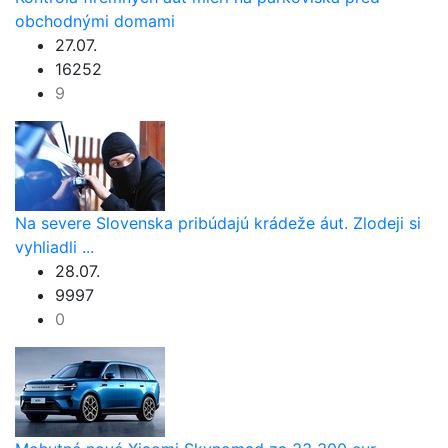
obchodnými domami
27.07.
16252
9
Na severe Slovenska pribúdajú krádeže áut. Zlodeji si
vyhliadli ...
28.07.
9997
0