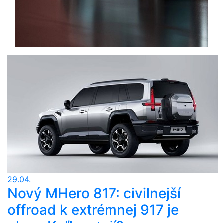
29.04.
Nový MHero 817: civilnejší
offroad k extrémnej 917 je