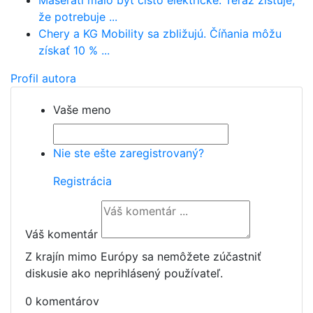
Maserati malo byť čisto elektrické. Teraz zisťuje,
že potrebuje ...
Chery a KG Mobility sa zbližujú. Číňania môžu
získať 10 % ...
Profil autora
Vaše meno
Nie ste ešte zaregistrovaný?
Registrácia
Váš komentár
Z krajín mimo Európy sa nemôžete zúčastniť
diskusie ako neprihlásený používateľ.
0 komentárov