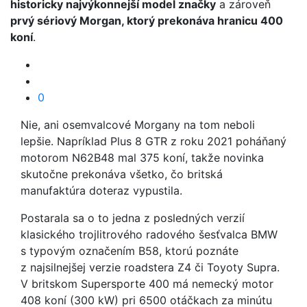
historicky najvýkonnejší model značky
a zároveň
prvý sériový Morgan, ktorý prekonáva hranicu 400
koní
.
0
Nie, ani osemvalcové Morgany na tom neboli
lepšie. Napríklad Plus 8 GTR z roku 2021 poháňaný
motorom N62B48 mal 375 koní, takže novinka
skutočne prekonáva všetko, čo britská
manufaktúra doteraz vypustila.
Postarala sa o to jedna z posledných verzií
klasického trojlitrového radového šesťvalca BMW
s typovým označením B58, ktorú poznáte
z najsilnejšej verzie roadstera Z4 či Toyoty Supra.
V britskom Supersporte 400 má nemecký motor
408 koní (300 kW) pri 6500 otáčkach za minútu