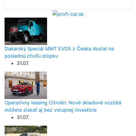
Dakarský špeciál MMT EVO5 z Česka dostal na
poslednú chvíľu stopku
31.07.
Operatívny leasing Citroën: Nové skladové vozidlá
môžete získať aj bez vstupnej investície
31.07.