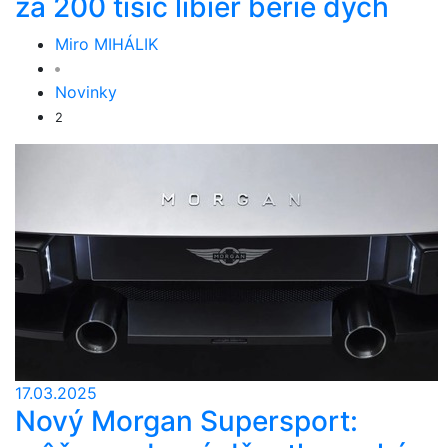
za 200 tisíc libier berie dych
Miro MIHÁLIK
Novinky
2
17.03.2025
Nový Morgan Supersport: