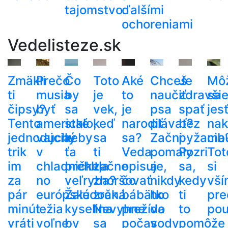
tajomstvo
ďalšími
ochoreniami
Vedelisteze.sk
Zmäkli
Prečo
Čo
Toto
Aké
Chceš
Je
Mô
ti
musia
by
je
to
naučiť
zdravši
sa
čipsy?
byť
sa
vek,
je
psa
spať
jes
Tento
americké
stalo,
keď
narodiť
plávať?
bez
nak
jednoduchý
vajcia
keby
sa
sa?
Začni
pyžama
cib
trik
v
ťa
ti
Veda
pomaly
Pozri
Tot
im
chladničke,
prehltla
začne
opisuje,
a
sa,
si
za
no
veľryba?
zhoršovať
čo
nikdy
kedy
vší
pár
európske
Žalúdočná
zrak.
bábätko
ho
ti
pre
minút
ležia
kyselina
Nevyhne
prežíva
do
to
pou
vráti
voľne
by
sa
počas
vody
pomôže