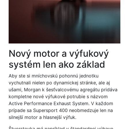
Nový motor a výfukový
systém len ako základ
Aby ste si mníchovskú pohonnú jednotku
vychutnali nielen po dynamickej stránke, ale aj
ušami, Morgan k šesťvalcovému agregátu pridáva
kompletne nové výfukové potrubie s názvom
Active Performance Exhaust System. V každom
prípade sa Supersport 400 neobmedzuje len na
silnejší motor a hlasnejší výfuk.
Štvorstovka má napríklad v štandardnej výbave