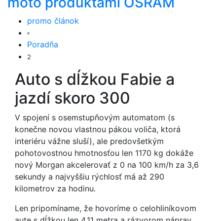
moto produktami OSRAM
promo článok
Poradňa
2
Auto s dĺžkou Fabie a
jazdí skoro 300
V spojení s osemstupňovým automatom (s
konečne novou vlastnou pákou voliča, ktorá
interiéru vážne sluší), ale predovšetkým
pohotovostnou hmotnosťou len 1170 kg dokáže
nový Morgan akcelerovať z 0 na 100 km/h za 3,6
sekundy a najvyššiu rýchlosť má až 290
kilometrov za hodinu.
Len pripomíname, že hovoríme o celohliníkovom
aute s dĺžkou len 4,11 metra a rázvorom náprav