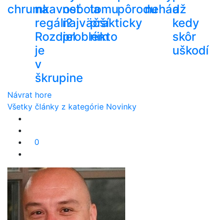
chrumkavosť
na
nebola
tomu
pôrodu
nehádž
a
regáli?
najväčší
prakticky
kedy
Rozdiel
problém
nikto
skôr
je
uškodí
v
škrupine
Návrat hore
Všetky články z kategórie Novinky
0