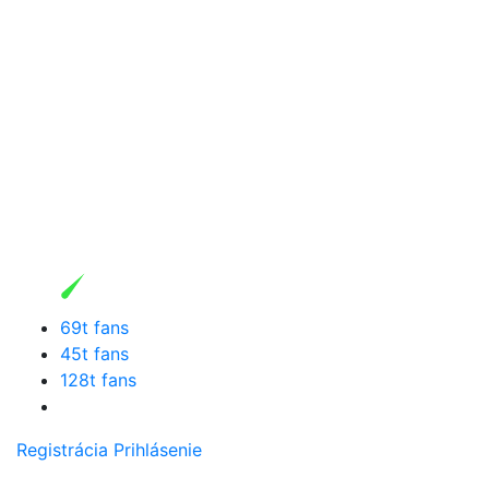
69t fans
45t fans
128t fans
Registrácia
Prihlásenie