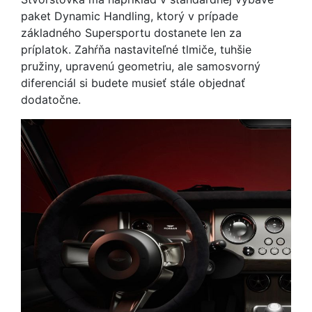
paket Dynamic Handling, ktorý v prípade
základného Supersportu dostanete len za
príplatok. Zahŕňa nastaviteľné tlmiče, tuhšie
pružiny, upravenú geometriu, ale samosvorný
diferenciál si budete musieť stále objednať
dodatočne.