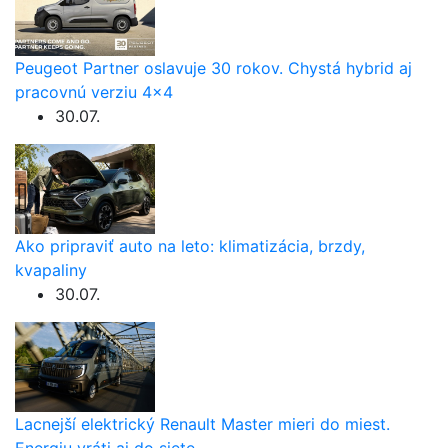
Peugeot Partner oslavuje 30 rokov. Chystá hybrid aj
pracovnú verziu 4×4
30.07.
Ako pripraviť auto na leto: klimatizácia, brzdy,
kvapaliny
30.07.
Lacnejší elektrický Renault Master mieri do miest.
Energiu vráti aj do siete