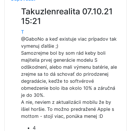
Takuzlenrealita
07.10.21
15:21
T
@Gabo
No a keď existuje viac prípadov tak
vymenuj ďalšie ;)
Samozrejme bol by som rád keby boli
majitelia prvej generácie modelu S
odškodnení, alebo mali výmenu batérie, ale
zrejme sa to dá schovať do prirodzenej
degradácie, keďže to softvérové
obmedzenie bolo iba okolo 10% a záručná
je do 30%.
A nie, neviem z aktualizácii mobilu že by
išiel horšie. To možno predražené Apple s
mottom - stojí viac, ponúka menej :D
4