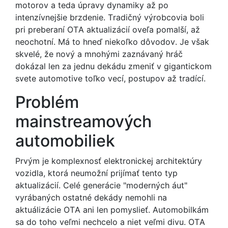
motorov a teda úpravy dynamiky až po
intenzívnejšie brzdenie. Tradičný výrobcovia boli
pri preberaní OTA aktualizácií oveľa pomalší, až
neochotní. Má to hneď niekoľko dôvodov. Je však
skvelé, že nový a mnohými zaznávaný hráč
dokázal len za jednu dekádu zmeniť v gigantickom
svete automotive toľko vecí, postupov až tradící.
Problém
mainstreamových
automobiliek
Prvým je komplexnosť elektronickej architektúry
vozidla, ktorá neumožní prijímať tento typ
aktualizácií. Celé generácie "moderných áut"
vyrábaných ostatné dekády nemohli na
aktuálizácie OTA ani len pomyslieť. Automobilkám
sa do toho veľmi nechcelo a niet veľmi divu. OTA