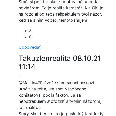
Stačí si pozrieť ako zmontované autá dali
novinárom. To je realita kamarát. Ale OK, ja
na rozdiel od teba rešpektujem tvoj názor, i
keď sa s ním vôbec nestotožňujem.
3
0
Odpovedať
Takuzlenrealita
08.10.21
11:14
T
@Martin47
Práveže som sa ani nesnažil
útočiť na teba, len som všeobecne
konštatoval podľa faktov. Ja sa
nepotrebujem stotožniť s tvojím názorom,
iba realitou.
Starý Mac beriem, to je posledný krát kedy