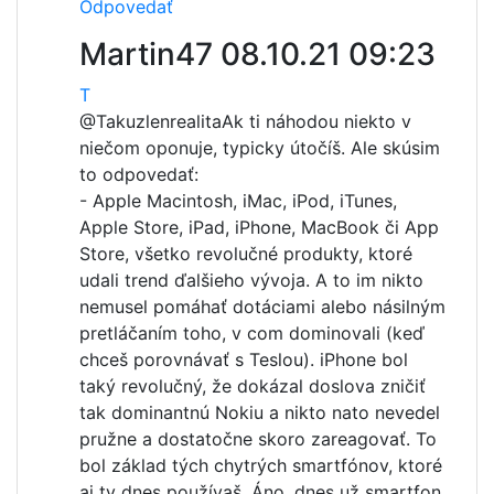
Odpovedať
Martin47
08.10.21 09:23
T
@Takuzlenrealita
Ak ti náhodou niekto v
niečom oponuje, typicky útočíš. Ale skúsim
to odpovedať:
- Apple Macintosh, iMac, iPod, iTunes,
Apple Store, iPad, iPhone, MacBook či App
Store, všetko revolučné produkty, ktoré
udali trend ďalšieho vývoja. A to im nikto
nemusel pomáhať dotáciami alebo násilným
pretláčaním toho, v com dominovali (keď
chceš porovnávať s Teslou). iPhone bol
taký revolučný, že dokázal doslova zničiť
tak dominantnú Nokiu a nikto nato nevedel
pružne a dostatočne skoro zareagovať. To
bol základ tých chytrých smartfónov, ktoré
aj ty dnes používaš. Áno, dnes už smartfon