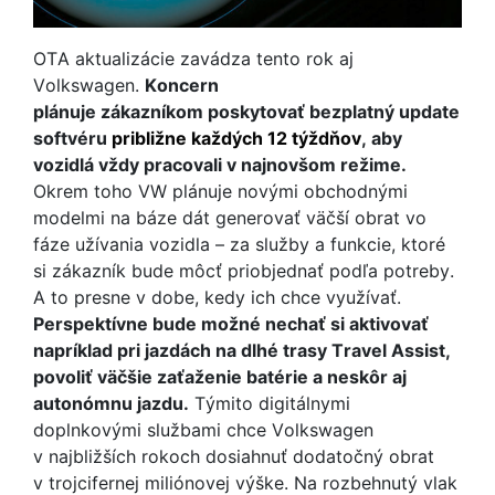
OTA aktualizácie zavádza tento rok aj
Volkswagen.
Koncern
plánuje zákazníkom poskytovať bezplatný update
softvéru
približne každých 12 týždňov
, aby
vozidlá vždy pracovali v najnovšom režime.
Okrem toho VW plánuje novými obchodnými
modelmi na báze dát generovať väčší obrat vo
fáze užívania vozidla – za služby a funkcie, ktoré
si zákazník bude môcť priobjednať podľa potreby.
A to presne v dobe, kedy ich chce využívať.
Perspektívne bude možné nechať si aktivovať
napríklad pri jazdách na dlhé trasy Travel Assist,
povoliť väčšie zaťaženie batérie a neskôr aj
autonómnu jazdu.
Týmito digitálnymi
doplnkovými službami chce Volkswagen
v najbližších rokoch dosiahnuť dodatočný obrat
v trojcifernej miliónovej výške. Na rozbehnutý vlak