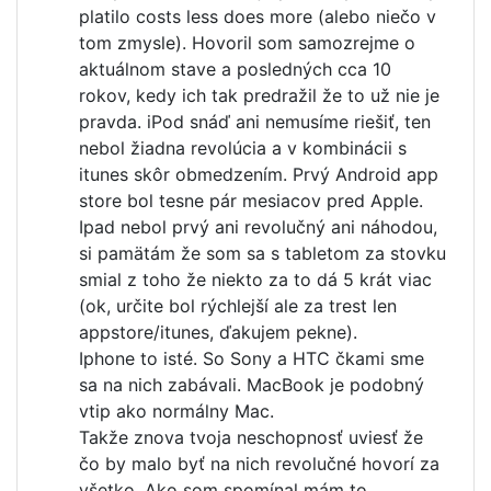
platilo costs less does more (alebo niečo v
tom zmysle). Hovoril som samozrejme o
aktuálnom stave a posledných cca 10
rokov, kedy ich tak predražil že to už nie je
pravda. iPod snáď ani nemusíme riešiť, ten
nebol žiadna revolúcia a v kombinácii s
itunes skôr obmedzením. Prvý Android app
store bol tesne pár mesiacov pred Apple.
Ipad nebol prvý ani revolučný ani náhodou,
si pamätám že som sa s tabletom za stovku
smial z toho že niekto za to dá 5 krát viac
(ok, určite bol rýchlejší ale za trest len
appstore/itunes, ďakujem pekne).
Iphone to isté. So Sony a HTC čkami sme
sa na nich zabávali. MacBook je podobný
vtip ako normálny Mac.
Takže znova tvoja neschopnosť uviesť že
čo by malo byť na nich revolučné hovorí za
všetko. Ako som spomínal mám to