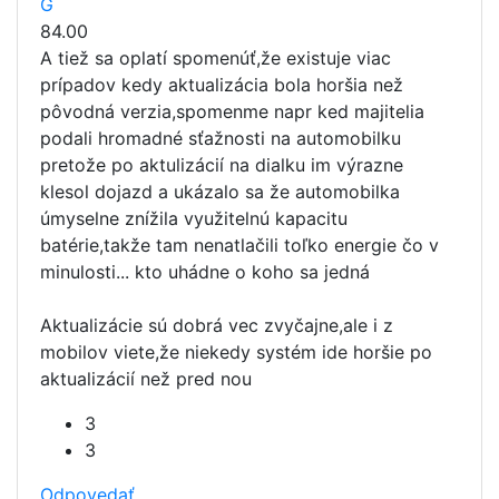
G
84.00
A tiež sa oplatí spomenúť,že existuje viac
prípadov kedy aktualizácia bola horšia než
pôvodná verzia,spomenme napr ked majitelia
podali hromadné sťažnosti na automobilku
pretože po aktulizácií na dialku im výrazne
klesol dojazd a ukázalo sa že automobilka
úmyselne znížila využitelnú kapacitu
batérie,takže tam nenatlačili toľko energie čo v
minulosti... kto uhádne o koho sa jedná
Aktualizácie sú dobrá vec zvyčajne,ale i z
mobilov viete,že niekedy systém ide horšie po
aktualizácií než pred nou
3
3
Odpovedať