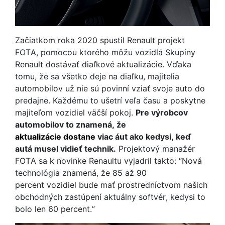
Začiatkom roka 2020 spustil Renault projekt
FOTA, pomocou ktorého môžu vozidlá Skupiny
Renault dostávať diaľkové aktualizácie. Vďaka
tomu, že sa všetko deje na diaľku, majitelia
automobilov už nie sú povinní vziať svoje auto do
predajne. Každému to ušetrí veľa času a poskytne
majiteľom vozidiel väčší pokoj.
Pre výrobcov
automobilov to znamená, že
aktualizácie dostane
viac áut ako kedysi, keď
autá musel vidieť technik.
Projektový manažér
FOTA sa k novinke Renaultu vyjadril takto: “Nová
technológia znamená, že 85 až 90
percent vozidiel bude mať prostredníctvom našich
obchodných zastúpení aktuálny softvér, kedysi to
bolo len 60 percent.”