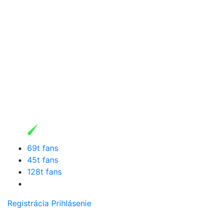
69t fans
45t fans
128t fans
Registrácia
Prihlásenie