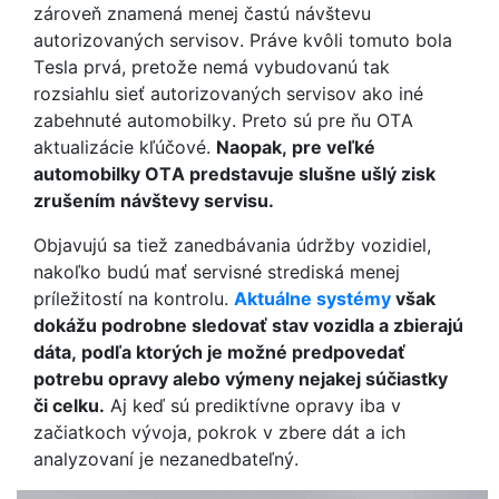
zároveň znamená menej častú návštevu
autorizovaných servisov. Práve kvôli tomuto bola
Tesla prvá, pretože nemá vybudovanú tak
rozsiahlu sieť autorizovaných servisov ako iné
zabehnuté automobilky. Preto sú pre ňu OTA
aktualizácie kľúčové.
Naopak, pre veľké
automobilky OTA predstavuje slušne ušlý zisk
zrušením návštevy servisu.
Objavujú sa tiež zanedbávania údržby vozidiel,
nakoľko budú mať servisné strediská menej
príležitostí na kontrolu.
Aktuálne systémy
však
dokážu podrobne sledovať stav vozidla a zbierajú
dáta, podľa ktorých je možné predpovedať
potrebu opravy alebo výmeny nejakej súčiastky
či celku.
Aj keď sú prediktívne opravy iba v
začiatkoch vývoja, pokrok v zbere dát a ich
analyzovaní je nezanedbateľný.