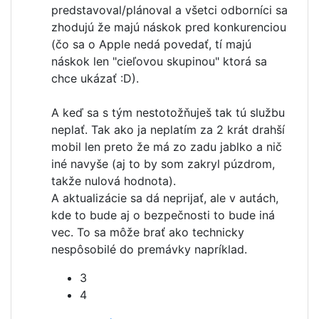
predstavoval/plánoval a všetci odborníci sa
zhodujú že majú náskok pred konkurenciou
(čo sa o Apple nedá povedať, tí majú
náskok len "cieľovou skupinou" ktorá sa
chce ukázať :D).
A keď sa s tým nestotožňuješ tak tú službu
neplať. Tak ako ja neplatím za 2 krát drahší
mobil len preto že má zo zadu jablko a nič
iné navyše (aj to by som zakryl púzdrom,
takže nulová hodnota).
A aktualizácie sa dá neprijať, ale v autách,
kde to bude aj o bezpečnosti to bude iná
vec. To sa môže brať ako technicky
nespôsobilé do premávky napríklad.
3
4