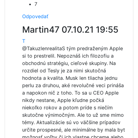
7
Odpovedať
Martin47
07.10.21 19:55
T
@Takuzlenrealita
S tým predraženým Apple
si to prestrelil. Nepoznáš ich filozofiu a
obchodnú stratégiu, cieľové skupiny. Na
rozdiel od Tesly je za nimi skutočná
hodnota a kvalita. Musk len tliacha jednu
perlu za druhou, aké revolučné veci prináša
a napokon nič z toho. To sa u CEO Apple
nikdy nestane, Apple kľudne počká
niekoľko rokov a potom príde s niečím
skutočne výnimočným. Ale to už sme mimo
témy. Aktualizácie sú vo väčšine prípadov
určite prospesné, ale minimálne by mala byt
možnosť voľby či ich vlastne chceme alebo