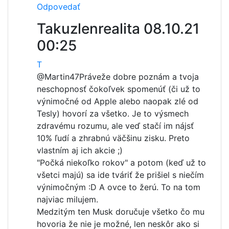
Odpovedať
Takuzlenrealita
08.10.21
00:25
T
@Martin47
Práveže dobre poznám a tvoja
neschopnosť čokoľvek spomenúť (či už to
výnimočné od Apple alebo naopak zlé od
Tesly) hovorí za všetko. Je to výsmech
zdravému rozumu, ale veď stačí im nájsť
10% ľudí a zhrabnú väčšinu zisku. Preto
vlastním aj ich akcie ;)
"Počká niekoľko rokov" a potom (keď už to
všetci majú) sa ide tváriť že prišiel s niečím
výnimočným :D A ovce to žerú. To na tom
najviac milujem.
Medzitým ten Musk doručuje všetko čo mu
hovoria že nie je možné, len neskôr ako si