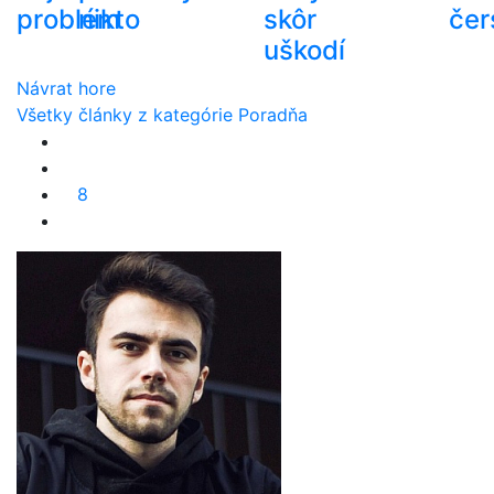
problém
nikto
skôr
čer
uškodí
Návrat hore
Všetky články z kategórie Poradňa
8