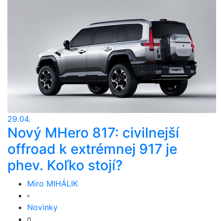
29.04.
Nový MHero 817: civilnejší
offroad k extrémnej 917 je
phev. Koľko stojí?
Miro MIHÁLIK
Novinky
0