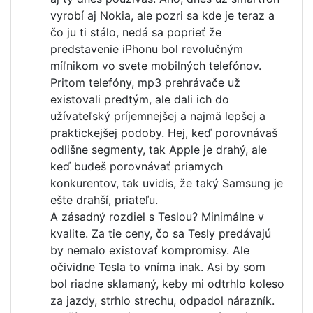
vyrobí aj Nokia, ale pozri sa kde je teraz a
čo ju ti stálo, nedá sa poprieť že
predstavenie iPhonu bol revolučným
míľnikom vo svete mobilných telefónov.
Pritom telefóny, mp3 prehrávače už
existovali predtým, ale dali ich do
užívateľský príjemnejšej a najmä lepšej a
praktickejšej podoby. Hej, keď porovnávaš
odlišne segmenty, tak Apple je drahý, ale
keď budeš porovnávať priamych
konkurentov, tak uvidis, že taký Samsung je
ešte drahší, priateľu.
A zásadný rozdiel s Teslou? Minimálne v
kvalite. Za tie ceny, čo sa Tesly predávajú
by nemalo existovať kompromisy. Ale
očividne Tesla to vníma inak. Asi by som
bol riadne sklamaný, keby mi odtrhlo koleso
za jazdy, strhlo strechu, odpadol nárazník.