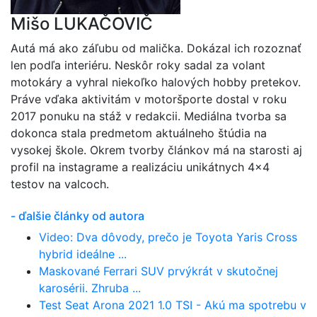
Mišo LUKAČOVIČ
Autá má ako záľubu od malička. Dokázal ich rozoznať
len podľa interiéru. Neskôr roky sadal za volant
motokáry a vyhral niekoľko halových hobby pretekov.
Práve vďaka aktivitám v motoršporte dostal v roku
2017 ponuku na stáž v redakcii. Mediálna tvorba sa
dokonca stala predmetom aktuálneho štúdia na
vysokej škole. Okrem tvorby článkov má na starosti aj
profil na instagrame a realizáciu unikátnych 4x4
testov na valcoch.
- ďalšie články od autora
Video: Dva dôvody, prečo je Toyota Yaris Cross
hybrid ideálne ...
Maskované Ferrari SUV prvýkrát v skutočnej
karosérii. Zhruba ...
Test Seat Arona 2021 1.0 TSI - Akú ma spotrebu v