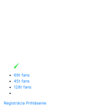
69t fans
45t fans
128t fans
Registrácia
Prihlásenie