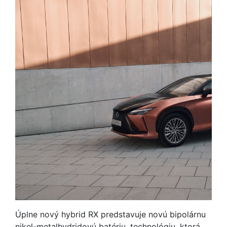
Úplne nový hybrid RX predstavuje novú bipolárnu
nikel-metalhydridovú batériu, technológiu, ktorá