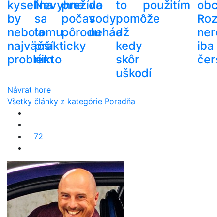
kyselina
Nevyhne
prežíva
do
to
použitím
ob
by
sa
počas
vody
pomôže
Roz
nebola
tomu
pôrodu
nehádž
a
ner
najväčší
prakticky
kedy
iba
problém
nikto
skôr
čer
uškodí
Návrat hore
Všetky články z kategórie Poradňa
72