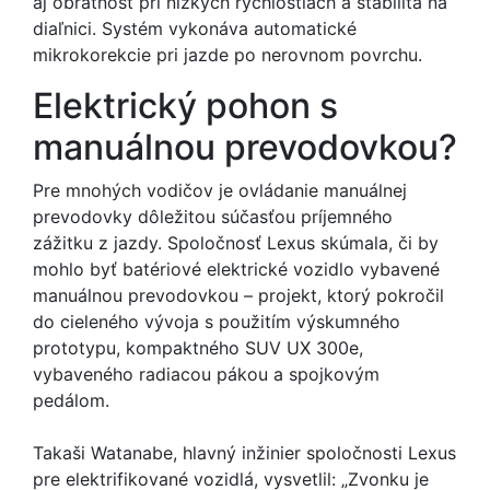
aj obratnosť pri nízkych rýchlostiach a stabilita na
diaľnici. Systém vykonáva automatické
mikrokorekcie pri jazde po nerovnom povrchu.
Elektrický pohon s
manuálnou prevodovkou?
Pre mnohých vodičov je ovládanie manuálnej
prevodovky dôležitou súčasťou príjemného
zážitku z jazdy. Spoločnosť Lexus skúmala, či by
mohlo byť batériové elektrické vozidlo vybavené
manuálnou prevodovkou – projekt, ktorý pokročil
do cieleného vývoja s použitím výskumného
prototypu, kompaktného SUV UX 300e,
vybaveného radiacou pákou a spojkovým
pedálom.
Takaši Watanabe, hlavný inžinier spoločnosti Lexus
pre elektrifikované vozidlá, vysvetlil: „Zvonku je