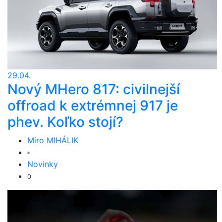
29.04.
Nový MHero 817: civilnejší
offroad k extrémnej 917 je
phev. Koľko stojí?
Miro MIHÁLIK
Novinky
0