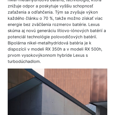
znižuje odpor a poskytuje vyššiu schopnosť
zaťaženia a odľahčenia. Tým sa zvyšuje výkon
každého článku o 70 %, takže možno získať viac
energie bez zväčšenia rozmerov batérie. Lexus
skúma aj novú generáciu lítiovo-iónových batérií a
potenciál technológie polovodičových batérií.
Bipolárna nikel-metalhydridová batéria je k
dispozícii v modeli RX 350h a v modeli RX 500h,
prvom vysokovýkonnom hybride Lexus s
turbodúchadlom.