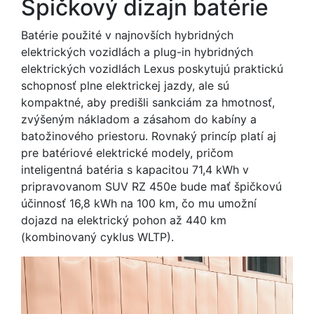
Špičkový dizajn batérie
Batérie použité v najnovších hybridných
elektrických vozidlách a plug-in hybridných
elektrických vozidlách Lexus poskytujú praktickú
schopnosť plne elektrickej jazdy, ale sú
kompaktné, aby predišli sankciám za hmotnosť,
zvýšeným nákladom a zásahom do kabíny a
batožinového priestoru. Rovnaký princíp platí aj
pre batériové elektrické modely, pričom
inteligentná batéria s kapacitou 71,4 kWh v
pripravovanom SUV RZ 450e bude mať špičkovú
účinnosť 16,8 kWh na 100 km, čo mu umožní
dojazd na elektrický pohon až 440 km
(kombinovaný cyklus WLTP).