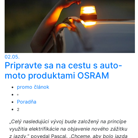
02.05.
Pripravte sa na cestu s auto-
moto produktami OSRAM
promo článok
Poradňa
2
„
Celý nasledujúci vývoj bude založený na princípe
využitia elektrifikácie na objavenie nového zážitku
z jazdy
,“ povedal Pascal. „
Chceme, aby bolo jazda