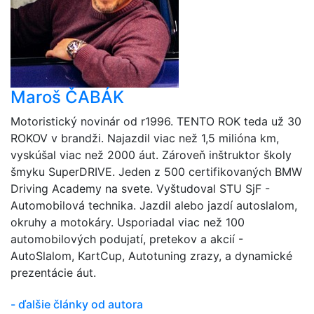
Maroš ČABÁK
Motoristický novinár od r1996. TENTO ROK teda už 30
ROKOV v brandži. Najazdil viac než 1,5 milióna km,
vyskúšal viac než 2000 áut. Zároveň inštruktor školy
šmyku SuperDRIVE. Jeden z 500 certifikovaných BMW
Driving Academy na svete. Vyštudoval STU SjF -
Automobilová technika. Jazdil alebo jazdí autoslalom,
okruhy a motokáry. Usporiadal viac než 100
automobilových podujatí, pretekov a akcií -
AutoSlalom, KartCup, Autotuning zrazy, a dynamické
prezentácie áut.
- ďalšie články od autora