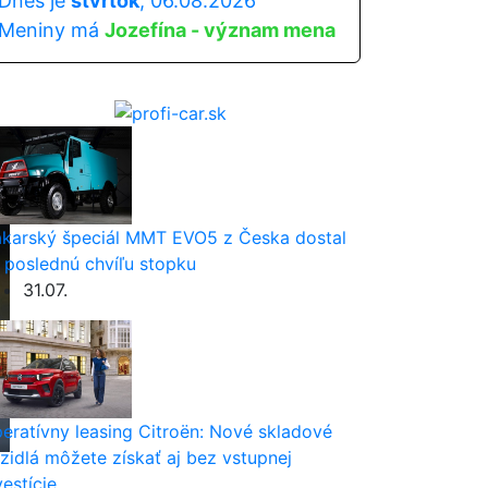
Dnes je
štvrtok
, 06.08.2026
Meniny má
Jozefína - význam mena
karský špeciál MMT EVO5 z Česka dostal
 poslednú chvíľu stopku
31.07.
eratívny leasing Citroën: Nové skladové
zidlá môžete získať aj bez vstupnej
vestície