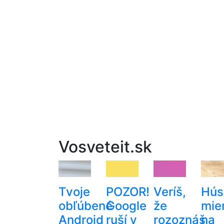
Vosveteit.sk
Tvoje
POZOR!
Veríš,
Hús
obľúbené
Google
že
mie
Android
ruší v
rozoznáš
na