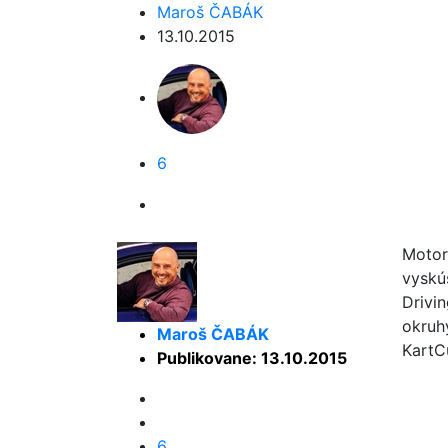
Maroš ČABÁK
13.10.2015
6
Motor
vyskú
Drivi
okruh
Maroš ČABÁK
KartC
Publikovane: 13.10.2015
6