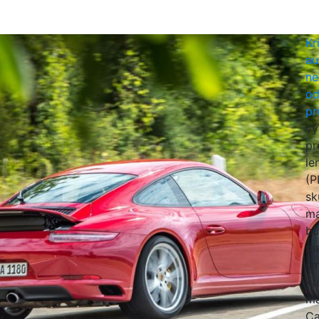
Kr
au
ne
od
pr
vý
pr
le
(P
sk
ma
bu
ma
sm
kt
ma
Ca