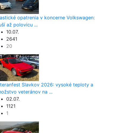
astické opatrenia v koncerne Volkswagen:
uší až polovicu ...
10.07.
2641
20
teranfest Slavkov 2026: vysoké teploty a
ožstvo veteránov na ...
02.07.
1121
1