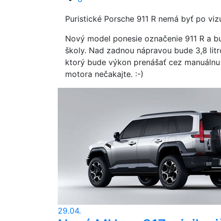
Puristické Porsche 911 R nemá byť po viz
Nový model ponesie označenie 911 R a b
školy. Nad zadnou nápravou bude 3,8 litr
ktorý bude výkon prenášať cez manuáln
motora nečakajte. :-)
29.04.