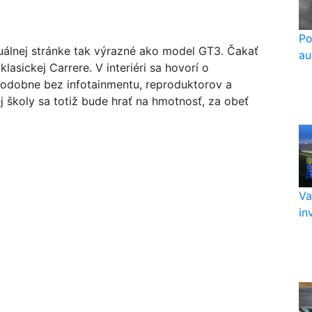
Po
uálnej stránke tak výrazné ako model GT3. Čakať
au
sickej Carrere. V interiéri sa hovorí o
podobne bez infotainmentu, reproduktorov a
rej školy sa totiž bude hrať na hmotnosť, za obeť
Va
in