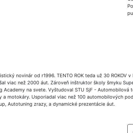
Po
pu
istický novinár od r1996. TENTO ROK teda už 30 ROKOV v br
šal viac než 2000 áut. Zároveň inštruktor školy šmyku Su
ng Academy na svete. Vyštudoval STU SjF - Automobilová tec
y a motokáry. Usporiadal viac než 100 automobilových poduj
up, Autotuning zrazy, a dynamické prezentácie áut.