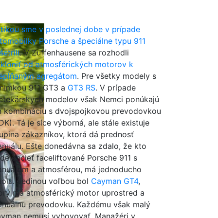
itikou sme v poslednej dobe v prípade
tomobilky Porsche a špeciálne typu 911
šetrili
. V Zuffenhausene sa rozhodli
kloniť od atmosférických motorov k
epĺňaným agregátom
. Pre všetky modely s
nimkou 911 GT3 a
GT3 RS
. V prípade
etekárskych modelov však Nemci ponúkajú
n kombináciu s dvojspojkovou prevodovkou
DK). Tá je síce výborná, ale stále existuje
upina zákazníkov, ktorá dá prednosť
nuálu. Ešte donedávna sa zdalo, že kto
de chcieť faceliftované Porsche 911 s
nuálom a atmosférou, má jednoducho
olu. Jedinou voľbou bol
Cayman GT4
,
orý má atmosférický motor uprostred a
nuálnu prevodovku. Každému však malý
yman nemusí vyhovovať. Manažéri v