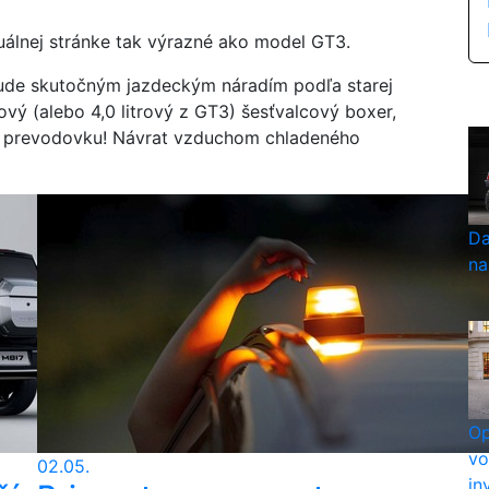
uálnej stránke tak výrazné ako model GT3.
ude skutočným jazdeckým náradím podľa starej
ový (alebo 4,0 litrový z GT3) šesťvalcový boxer,
u prevodovku! Návrat vzduchom chladeného
Da
na
Op
vo
02.05.
in