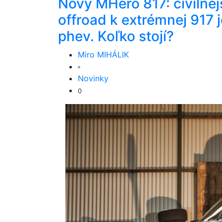
Nový MHero 817: civilnej
offroad k extrémnej 917 j
phev. Koľko stojí?
Miro MIHÁLIK
Novinky
0