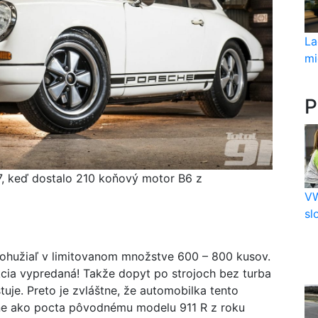
La
mi
P
67, keď dostalo 210 koňový motor B6 z
VW
sl
, bohužiaľ v limitovanom množstve 600 – 800 kusov.
kcia vypredaná! Takže dopyt po strojoch bez turba
uje. Preto je zvláštne, že automobilka tento
kne ako pocta pôvodnému modelu 911 R z roku