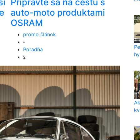
ší
Pripravte sa na cestu s
e
auto-moto produktami
OSRAM
promo článok
Pe
Poradňa
hy
2
Ak
kv