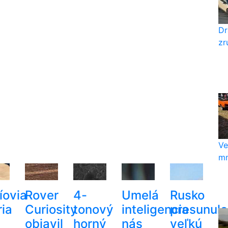
Dr
zr
Ve
mn
íovia
Rover
4-
Umelá
Rusko
ria
Curiosity
tonový
inteligencia
presunulo
objavil
horný
nás
veľkú