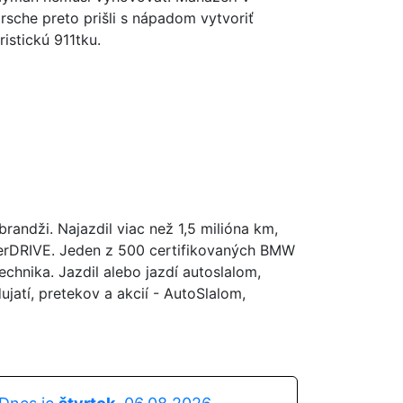
rsche preto prišli s nápadom vytvoriť
ristickú 911tku.
andži. Najazdil viac než 1,5 milióna km,
perDRIVE. Jeden z 500 certifikovaných BMW
hnika. Jazdil alebo jazdí autoslalom,
atí, pretekov a akcií - AutoSlalom,