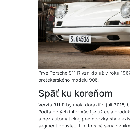
Prvé Porsche 911 R vzniklo už v roku 19
pretekárského modelu 906.
Späť ku koreňom
Verzia 911 R by mala doraziť v júli 2016
Podľa prvých informácií je už celá produ
a bez automatickej prevodovky stále exist
segment opúšťa... Limitovaná séria vzni