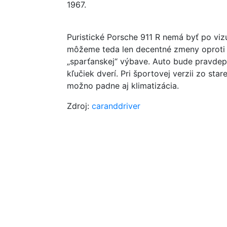
1967.
Puristické Porsche 911 R nemá byť po viz
môžeme teda len decentné zmeny oproti kla
„sparťanskej“ výbave. Auto bude pravde
kľučiek dverí. Pri športovej verzii zo sta
možno padne aj klimatizácia.
Zdroj:
caranddriver