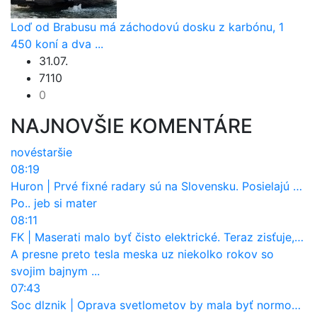
Loď od Brabusu má záchodovú dosku z karbónu, 1
450 koní a dva ...
31.07.
7110
0
NAJNOVŠIE KOMENTÁRE
nové
staršie
08:19
Huron
|
Prvé fixné radary sú na Slovensku. Posielajú už pokuty? Ukáže ich Waze?
Po.. jeb si mater
08:11
FK
|
Maserati malo byť čisto elektrické. Teraz zisťuje, že potrebuje nový osemvalcový motor
A presne preto tesla meska uz niekolko rokov so
svojim bajnym ...
07:43
Soc dlznik
|
Oprava svetlometov by mala byť normou. Jeden nový dnes stojí priemerne 1251 eur!