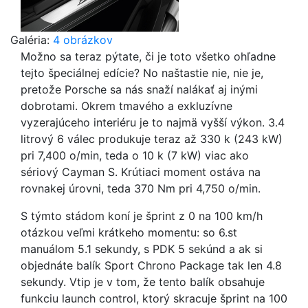
Galéria:
4 obrázkov
Možno sa teraz pýtate, či je toto všetko ohľadne
tejto špeciálnej edície? No naštastie nie, nie je,
pretože Porsche sa nás snaží nalákať aj inými
dobrotami. Okrem tmavého a exkluzívne
vyzerajúceho interiéru je to najmä vyšší výkon. 3.4
litrový 6 válec produkuje teraz až 330 k (243 kW)
pri 7,400 o/min, teda o 10 k (7 kW) viac ako
sériový Cayman S. Krútiaci moment ostáva na
rovnakej úrovni, teda 370 Nm pri 4,750 o/min.
S týmto stádom koní je šprint z 0 na 100 km/h
otázkou veľmi krátkeho momentu: so 6.st
manuálom 5.1 sekundy, s PDK 5 sekúnd a ak si
objednáte balík Sport Chrono Package tak len 4.8
sekundy. Vtip je v tom, že tento balík obsahuje
funkciu launch control, ktorý skracuje šprint na 100