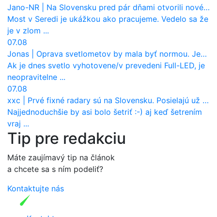
Jano-NR
|
Na Slovensku pred pár dňami otvorili nové mosty, ktoré to sú?
Most v Seredi je ukážkou ako pracujeme. Vedelo sa že
je v zlom ...
07.08
Jonas
|
Oprava svetlometov by mala byť normou. Jeden nový dnes stojí priemerne 1251 eur!
Ak je dnes svetlo vyhotovene/v prevedeni Full-LED, je
neopravitelne ...
07.08
xxc
|
Prvé fixné radary sú na Slovensku. Posielajú už pokuty? Ukáže ich Waze?
Najjednoduchšie by asi bolo šetriť :-) aj keď šetrením
vraj ...
Tip pre redakciu
Máte zaujímavý tip na článok
a chcete sa s ním podeliť?
Kontaktujte nás