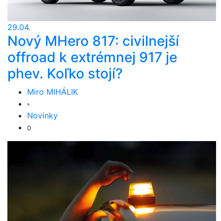
29.04.
Nový MHero 817: civilnejší
offroad k extrémnej 917 je
phev. Koľko stojí?
Miro MIHÁLIK
Novinky
0