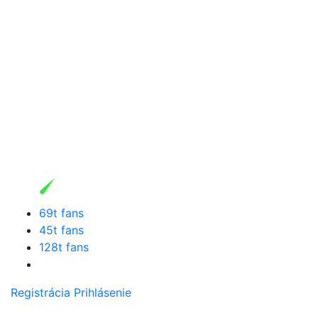
69t fans
45t fans
128t fans
Registrácia
Prihlásenie