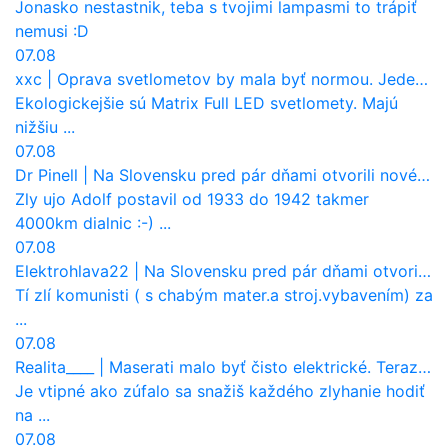
Jonasko nestastnik, teba s tvojimi lampasmi to trápiť
nemusi :D
07.08
xxc
|
Oprava svetlometov by mala byť normou. Jeden nový dnes stojí priemerne 1251 eur!
Ekologickejšie sú Matrix Full LED svetlomety. Majú
nižšiu ...
07.08
Dr Pinell
|
Na Slovensku pred pár dňami otvorili nové mosty, ktoré to sú?
Zly ujo Adolf postavil od 1933 do 1942 takmer
4000km dialnic :-) ...
07.08
Elektrohlava22
|
Na Slovensku pred pár dňami otvorili nové mosty, ktoré to sú?
Tí zlí komunisti ( s chabým mater.a stroj.vybavením) za
...
07.08
Realita____
|
Maserati malo byť čisto elektrické. Teraz zisťuje, že potrebuje nový osemvalcový motor
Je vtipné ako zúfalo sa snažiš každého zlyhanie hodiť
na ...
07.08