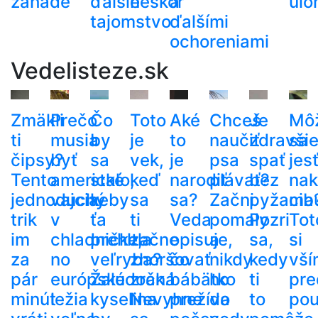
záhade
ďalšie
neskôr
a
úlo
tajomstvo
ďalšími
ochoreniami
Vedelisteze.sk
Zmäkli
Prečo
Čo
Toto
Aké
Chceš
Je
Mô
ti
musia
by
je
to
naučiť
zdravši
sa
čipsy?
byť
sa
vek,
je
psa
spať
jes
Tento
americké
stalo,
keď
narodiť
plávať?
bez
nak
jednoduchý
vajcia
keby
sa
sa?
Začni
pyžama
cib
trik
v
ťa
ti
Veda
pomaly
Pozri
Tot
im
chladničke,
prehltla
začne
opisuje,
a
sa,
si
za
no
veľryba?
zhoršovať
čo
nikdy
kedy
vší
pár
európske
Žalúdočná
zrak.
bábätko
ho
ti
pre
minút
ležia
kyselina
Nevyhne
prežíva
do
to
pou