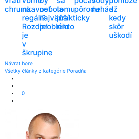
vráti
voľne
by
sa
počas
vody
pomôže
chrumkavosť
na
nebola
tomu
pôrodu
nehádž
a
regáli?
najväčší
prakticky
kedy
Rozdiel
problém
nikto
skôr
je
uškodí
v
škrupine
Návrat hore
Všetky články z kategórie Poradňa
0