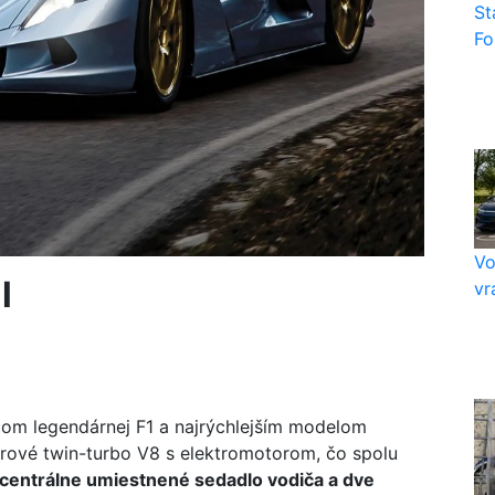
St
Fo
Vo
l
vr
om legendárnej F1 a najrýchlejším modelom
trové twin-turbo V8 s elektromotorom, čo spolu
 centrálne umiestnené sedadlo vodiča a dve