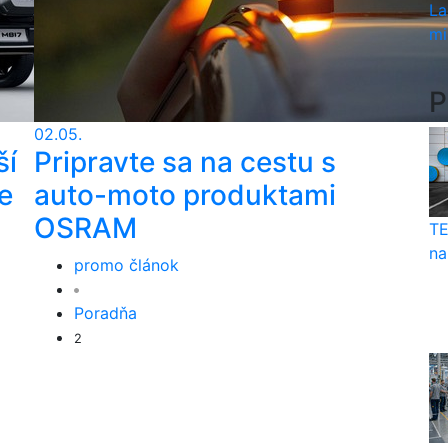
La
mi
P
02.05.
ší
Pripravte sa na cestu s
e
auto-moto produktami
OSRAM
TE
na
promo článok
Poradňa
2