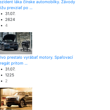
ezident láka čínske automobilky. Závody
žu prevziať po ...
31.07.
2624
4
lvo prestalo vyrábať motory. Spaľovací
regát pritom ...
31.07.
1225
2