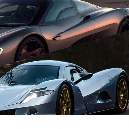
Rý
na
su
pr
ma
na
vý
po
rý
ak
áu
pr
na