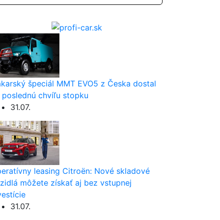
karský špeciál MMT EVO5 z Česka dostal
 poslednú chvíľu stopku
31.07.
eratívny leasing Citroën: Nové skladové
zidlá môžete získať aj bez vstupnej
vestície
31.07.