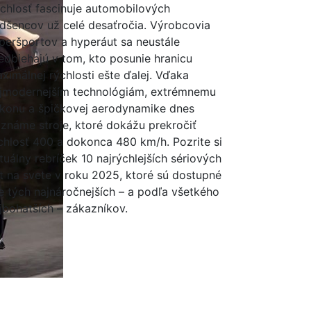
chlosť fascinuje automobilových
dšencov už celé desaťročia. Výrobcovia
peršportov a hyperáut sa neustále
edbiehajú v tom, kto posunie hranicu
ximálnej rýchlosti ešte ďalej. Vďaka
jmodernejším technológiám, extrémnemu
konu a špičkovej aerodynamike dnes
známe stroje, ktoré dokážu prekročiť
chlosť 400 a dokonca 480 km/h. Pozrite si
tuálny rebríček 10 najrýchlejších sériových
t na svete v roku 2025, ktoré sú dostupné
e tých najnáročnejších – a podľa všetkého
jbohatších – zákazníkov.