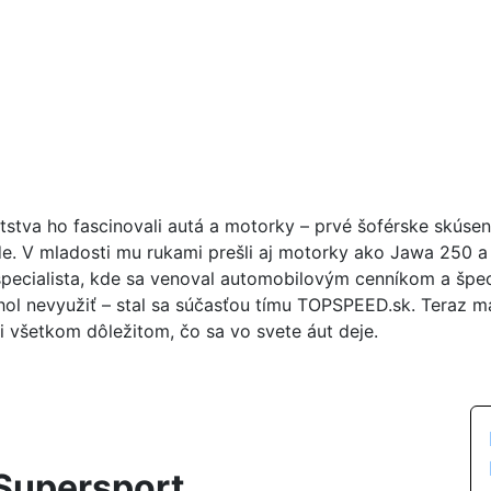
tstva ho fascinovali autá a motorky – prvé šoférske skúse
de. V mladosti mu rukami prešli aj motorky ako Jawa 250 a 
špecialista, kde sa venoval automobilovým cenníkom a špeci
ol nevyužiť – stal sa súčasťou tímu TOPSPEED.sk. Teraz m
i všetkom dôležitom, čo sa vo svete áut deje.
 Supersport