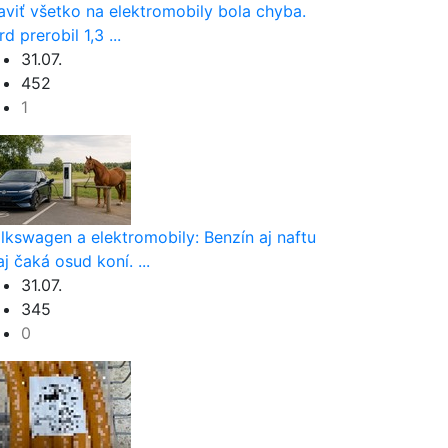
aviť všetko na elektromobily bola chyba.
rd prerobil 1,3 ...
31.07.
452
1
lkswagen a elektromobily: Benzín aj naftu
aj čaká osud koní. ...
31.07.
345
0