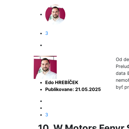
3
Od de
Prelu
data 
nemoh
Edo HREBÍČEK
byť pr
Publikovane: 21.05.2025
3
10. W Motors Fenyr