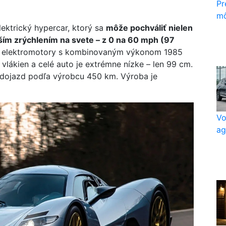
Pr
mô
ektrický hypercar, ktorý sa
môže pochváliť nielen
jším zrýchlením na svete – z 0 na 60 mph (97
ri elektromotory s kombinovaným výkonom 1985
 vlákien a celé auto je extrémne nízke – len 99 cm.
 dojazd podľa výrobcu 450 km. Výroba je
Vo
ag