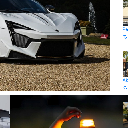
Pe
hy
Ak
kv