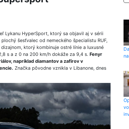
 Lykanu HyperSport, ktorý sa objavil aj v sérii
o plochý šesťvalec od nemeckého špecialistu RUF,
dizajnom, ktorý kombinuje ostré línie a luxusné
Da
 2,8 s a z 0 na 200 km/h dokáže za 9,4 s.
Fenyr
na
álov, napríklad diamantov a zafírov v
encie.
Značka pôvodne vznikla v Libanone, dnes
Op
vo
in