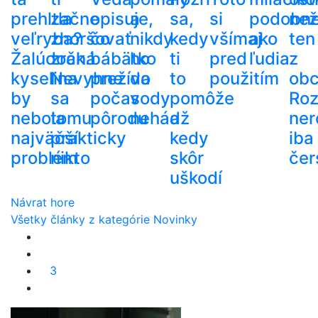
prehltla
začne
opisuje,
a
sa,
si
podobn
než
veľryba?
zhoršovať
čo
nikdy
kedy
všímaj
ako
ten
Žalúdočná
zrak.
bábätko
ho
ti
pred
ľudia
z
kyselina
Nevyhne
prežíva
do
to
použitím
ob
by
sa
počas
vody
pomôže
Roz
nebola
tomu
pôrodu
nehádž
a
ner
najväčší
prakticky
kedy
iba
problém
nikto
skôr
čer
uškodí
Návrat hore
Všetky články z kategórie Novinky
3