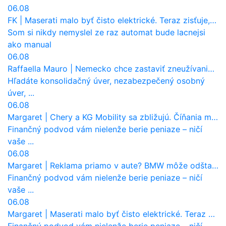
06.08
FK
|
Maserati malo byť čisto elektrické. Teraz zisťuje, že potrebuje nový osemvalcový motor
Som si nikdy nemyslel ze raz automat bude lacnejsi
ako manual
06.08
Raffaella Mauro
|
Nemecko chce zastaviť zneužívanie dotácií na elektromobily. Pritvrdí pravidlá
Hľadáte konsolidačný úver, nezabezpečený osobný
úver, ...
06.08
Margaret
|
Chery a KG Mobility sa zbližujú. Číňania môžu získať 10 % bývalého SsangYongu
Finančný podvod vám nielenže berie peniaze – ničí
vaše ...
06.08
Margaret
|
Reklama priamo v aute? BMW môže odštartovať nový trend
Finančný podvod vám nielenže berie peniaze – ničí
vaše ...
06.08
Margaret
|
Maserati malo byť čisto elektrické. Teraz zisťuje, že potrebuje nový osemvalcový motor
Finančný podvod vám nielenže berie peniaze – ničí