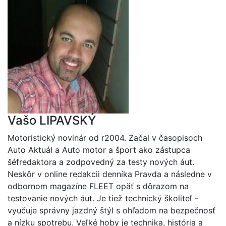
Vašo LIPAVSKÝ
Motoristický novinár od r2004. Začal v časopisoch
Auto Aktuál a Auto motor a šport ako zástupca
šéfredaktora a zodpovedný za testy nových áut.
Neskôr v online redakcii denníka Pravda a následne v
odbornom magazíne FLEET opäť s dôrazom na
testovanie nových áut. Je tiež technický školiteľ -
vyučuje správny jazdný štýl s ohľadom na bezpečnosť
a nízku spotrebu. Veľké hoby je technika, história a