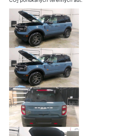
CO
ponúkaných terénnych áut.
2