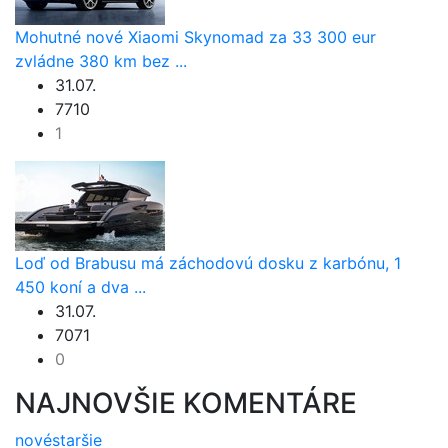
Mohutné nové Xiaomi Skynomad za 33 300 eur
zvládne 380 km bez ...
31.07.
7710
1
Loď od Brabusu má záchodovú dosku z karbónu, 1
450 koní a dva ...
31.07.
7071
0
NAJNOVŠIE KOMENTÁRE
nové
staršie