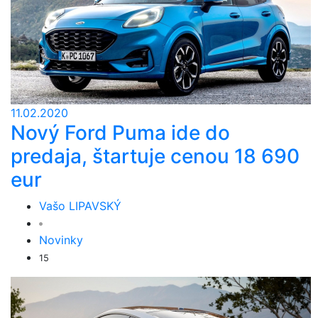
11.02.2020
Nový Ford Puma ide do
predaja, štartuje cenou 18 690
eur
Vašo LIPAVSKÝ
Novinky
15