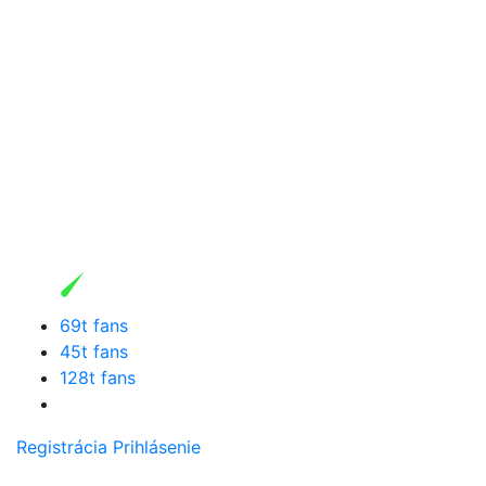
69t fans
45t fans
128t fans
Registrácia
Prihlásenie