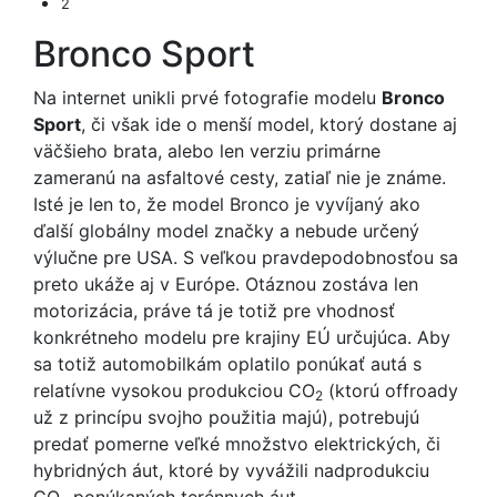
2
Bronco Sport
Na internet unikli prvé fotografie modelu
Bronco
Sport
, či však ide o menší model, ktorý dostane aj
väčšieho brata, alebo len verziu primárne
zameranú na asfaltové cesty, zatiaľ nie je známe.
Isté je len to, že model Bronco je vyvíjaný ako
ďalší globálny model značky a nebude určený
výlučne pre USA. S veľkou pravdepodobnosťou sa
preto ukáže aj v Európe. Otáznou zostáva len
motorizácia, práve tá je totiž pre vhodnosť
konkrétneho modelu pre krajiny EÚ určujúca. Aby
sa totiž automobilkám oplatilo ponúkať autá s
relatívne vysokou produkciou CO
(ktorú offroady
2
už z princípu svojho použitia majú), potrebujú
predať pomerne veľké množstvo elektrických, či
hybridných áut, ktoré by vyvážili nadprodukciu