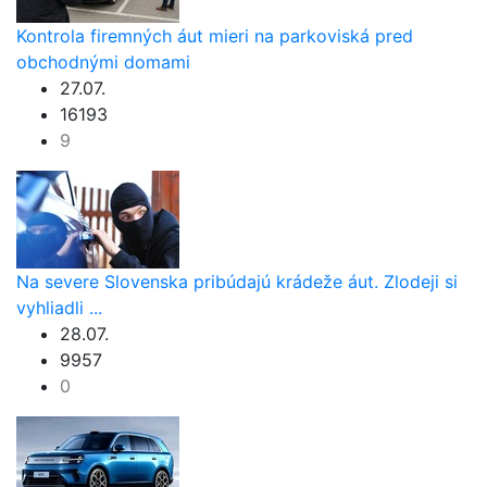
Kontrola firemných áut mieri na parkoviská pred
obchodnými domami
27.07.
16193
9
Na severe Slovenska pribúdajú krádeže áut. Zlodeji si
vyhliadli ...
28.07.
9957
0