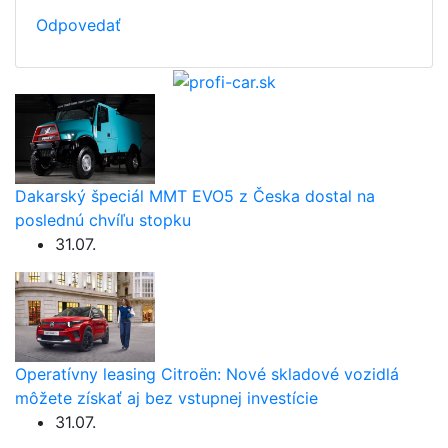
Odpovedať
Dakarský špeciál MMT EVO5 z Česka dostal na
poslednú chvíľu stopku
31.07.
Operatívny leasing Citroën: Nové skladové vozidlá
môžete získať aj bez vstupnej investície
31.07.