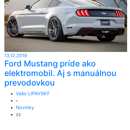
13.12.2019
Ford Mustang príde ako
elektromobil. Aj s manuálnou
prevodovkou
Vašo LIPAVSKÝ
Novinky
23