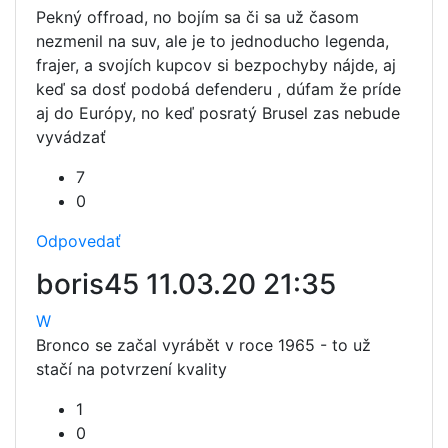
Pekný offroad, no bojím sa či sa už časom
nezmenil na suv, ale je to jednoducho legenda,
frajer, a svojích kupcov si bezpochyby nájde, aj
keď sa dosť podobá defenderu , dúfam že príde
aj do Európy, no keď posratý Brusel zas nebude
vyvádzať
7
0
Odpovedať
boris45
11.03.20 21:35
W
Bronco se začal vyrábět v roce 1965 - to už
stačí na potvrzení kvality
1
0