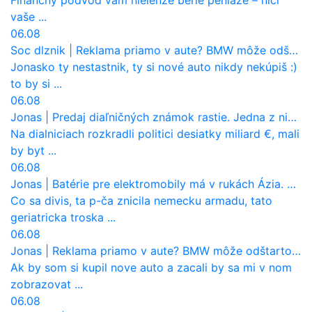
vaše ...
06.08
Soc dlznik
|
Reklama priamo v aute? BMW môže odštartovať nový trend
Jonasko ty nestastnik, ty si nové auto nikdy nekúpiš :)
to by si ...
06.08
Jonas
|
Predaj diaľničných známok rastie. Jedna z nich zaznamenala nečakane výrazný nárast
Na dialniciach rozkradli politici desiatky miliard €, mali
by byt ...
06.08
Jonas
|
Batérie pre elektromobily má v rukách Ázia. Európa ale stráca kontrolu aj nad vlastnou výrobou!
Co sa divis, ta p-ča znicila nemecku armadu, tato
geriatricka troska ...
06.08
Jonas
|
Reklama priamo v aute? BMW môže odštartovať nový trend
Ak by som si kupil nove auto a zacali by sa mi v nom
zobrazovat ...
06.08