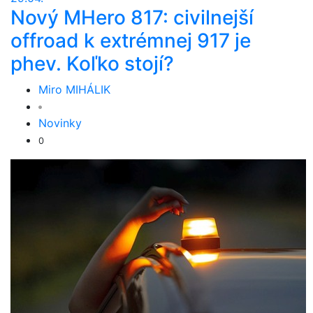
Nový MHero 817: civilnejší
offroad k extrémnej 917 je
phev. Koľko stojí?
Miro MIHÁLIK
Novinky
0