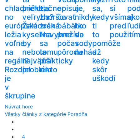
chladničke,
prehltla
začne
opisuje,
a
sa,
si
po
no
veľryba?
zhoršovať
čo
nikdy
kedy
všímaj
ako
európske
Žalúdočná
zrak.
bábätko
ho
ti
pred
ľud
ležia
kyselina
Nevyhne
prežíva
do
to
použití
voľne
by
sa
počas
vody
pomôže
na
nebola
tomu
pôrodu
nehádž
a
regáli?
najväčší
prakticky
kedy
Rozdiel
problém
nikto
skôr
je
uškodí
v
škrupine
Návrat hore
Všetky články z kategórie Poradňa
4