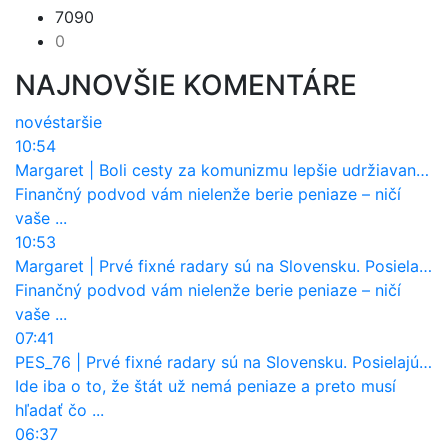
7090
0
NAJNOVŠIE KOMENTÁRE
nové
staršie
10:54
Margaret
|
Boli cesty za komunizmu lepšie udržiavané ako dnes?
Finančný podvod vám nielenže berie peniaze – ničí
vaše ...
10:53
Margaret
|
Prvé fixné radary sú na Slovensku. Posielajú už pokuty? Ukáže ich Waze?
Finančný podvod vám nielenže berie peniaze – ničí
vaše ...
07:41
PES_76
|
Prvé fixné radary sú na Slovensku. Posielajú už pokuty? Ukáže ich Waze?
Ide iba o to, že štát už nemá peniaze a preto musí
hľadať čo ...
06:37