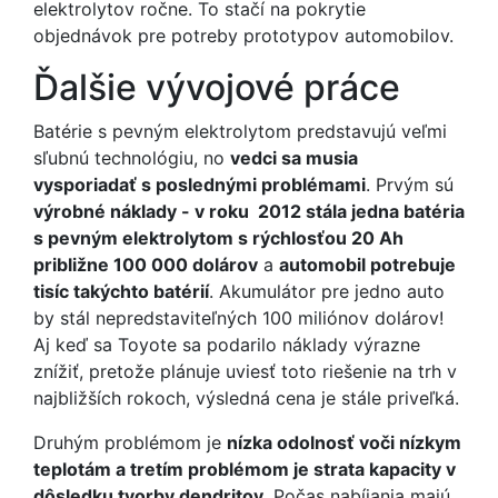
elektrolytov ročne. To stačí na pokrytie
objednávok pre potreby prototypov automobilov.
Ďalšie vývojové práce
Batérie s pevným elektrolytom predstavujú veľmi
sľubnú technológiu, no
vedci sa musia
vysporiadať s poslednými problémami
. Prvým sú
výrobné náklady - v roku 2012 stála jedna batéria
s pevným elektrolytom s rýchlosťou 20 Ah
približne 100 000 dolárov
a
automobil potrebuje
tisíc takýchto batérií
. Akumulátor pre jedno auto
by stál nepredstaviteľných 100 miliónov dolárov!
Aj keď sa Toyote sa podarilo náklady výrazne
znížiť, pretože plánuje uviesť toto riešenie na trh v
najbližších rokoch, výsledná cena je stále priveľká.
Druhým problémom je
nízka odolnosť voči nízkym
teplotám a tretím problémom je strata kapacity v
dôsledku tvorby dendritov
. Počas nabíjania majú