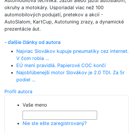
Automobilová technika. Jazdil alebo jazdí autoslalom,
okruhy a motokáry. Usporiadal viac než 100
automobilových podujatí, pretekov a akcií -
AutoSlalom, KartCup, Autotuning zrazy, a dynamické
prezentácie áut.
- ďalšie články od autora
Najviac Slovákov kupuje pneumatiky cez internet.
V čom robia ...
EÚ mení pravidlá. Papierové COC končí
Najobľúbenejší motor Slovákov je 2.0 TDI. Za 5r
podiel ...
Profil autora
Vaše meno
Nie ste ešte zaregistrovaný?