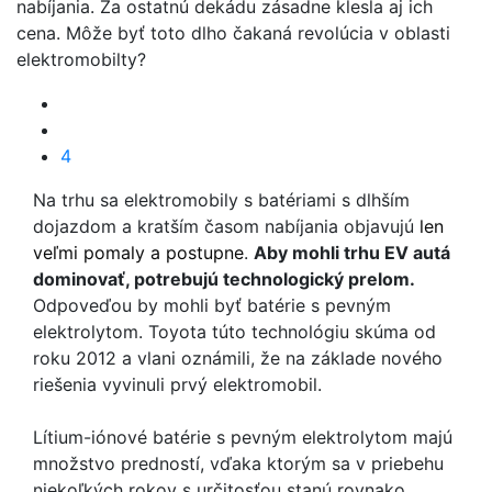
nabíjania. Za ostatnú dekádu zásadne klesla aj ich
cena. Môže byť toto dlho čakaná revolúcia v oblasti
elektromobilty?
4
Na trhu sa elektromobily s batériami s dlhším
dojazdom a kratším časom nabíjania objavujú
len
veľmi pomaly a postupne
.
Aby mohli trhu EV autá
dominovať, potrebujú technologický prelom.
Odpoveďou by mohli byť batérie s pevným
elektrolytom. Toyota túto technológiu skúma od
roku 2012 a vlani oznámili, že na základe nového
riešenia vyvinuli prvý elektromobil.
Lítium-iónové batérie s pevným elektrolytom majú
množstvo predností, vďaka ktorým sa v priebehu
niekoľkých rokov s určitosťou stanú rovnako