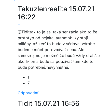
Takuzlenrealita
15.07.21
16:22
T
@Tidit
tak to je asi taká senzácia ako to že
prototyp od nejakej automobilky stojí
milióny. až keď to bude v sériovej výrobe
budeme môcť porovnávať cenu. Ale
samozrejme je možné že budú vždy drahšie
ako li-ion a budú sa používať tam kde to
bude potrebné/nevyhnutné.
1
7
Odpovedať
Tidit
15.07.21 16:56