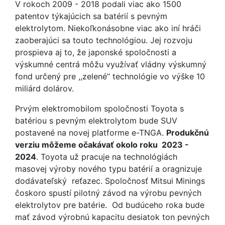
V rokoch 2009 - 2018 podali viac ako 1500
patentov týkajúcich sa batérií s pevným
elektrolytom. Niekoľkonásobne viac ako iní hráči
zaoberajúci sa touto technológiou. Jej rozvoju
prospieva aj to, že japonské spoločnosti a
výskumné centrá môžu využívať vládny výskumný
fond určený pre ,,zelené” technológie vo výške 10
miliárd dolárov.
Prvým elektromobilom spoločnosti Toyota s
batériou s pevným elektrolytom bude SUV
postavené na novej platforme e-TNGA.
Produkčnú
verziu môžeme očakávať okolo roku 2023 -
2024
. Toyota už pracuje na technológiách
masovej výroby nového typu batérií a oragnizuje
dodávateľský reťazec. Spoločnosť Mitsui Minings
čoskoro spustí pilotný závod na výrobu pevných
elektrolytov pre batérie. Od budúceho roka bude
mať závod výrobnú kapacitu desiatok ton pevných