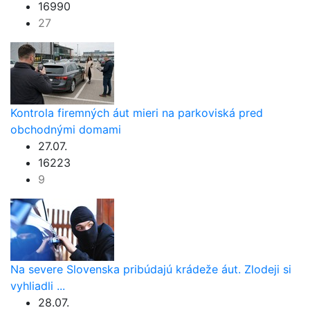
16990
27
Kontrola firemných áut mieri na parkoviská pred
obchodnými domami
27.07.
16223
9
Na severe Slovenska pribúdajú krádeže áut. Zlodeji si
vyhliadli ...
28.07.