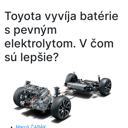
Toyota vyvíja batérie
s pevným
elektrolytom. V čom
sú lepšie?
Maroš ČABÁK