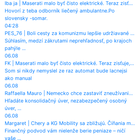
Iba ja
|
Maserati malo byť čisto elektrické. Teraz zisťuje, že potrebuje nový osemvalcový motor
Hovorí z teba odborník liečený ambulantne.Po
slovensky -somar.
04:28
PES_76
|
Boli cesty za komunizmu lepšie udržiavané ako dnes?
Súhlasím, medzí zákrutami neprehľadnosť, po krajoch
pahýle ...
06.08
FK
|
Maserati malo byť čisto elektrické. Teraz zisťuje, že potrebuje nový osemvalcový motor
Som si nikdy nemyslel ze raz automat bude lacnejsi
ako manual
06.08
Raffaella Mauro
|
Nemecko chce zastaviť zneužívanie dotácií na elektromobily. Pritvrdí pravidlá
Hľadáte konsolidačný úver, nezabezpečený osobný
úver, ...
06.08
Margaret
|
Chery a KG Mobility sa zbližujú. Číňania môžu získať 10 % bývalého SsangYongu
Finančný podvod vám nielenže berie peniaze – ničí
vaše ...