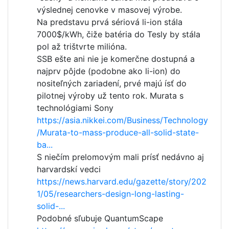
výslednej cenovke v masovej výrobe.
Na predstavu prvá sériová li-ion stála
7000$/kWh, čiže batéria do Tesly by stála
pol až trištvrte milióna.
SSB ešte ani nie je komerčne dostupná a
najprv pôjde (podobne ako li-ion) do
nositeľných zariadení, prvé majú ísť do
pilotnej výroby už tento rok. Murata s
technológiami Sony
https://asia.nikkei.com/Business/Technology
/Murata-to-mass-produce-all-solid-state-
ba...
S niečím prelomovým mali prísť nedávno aj
harvardskí vedci
https://news.harvard.edu/gazette/story/202
1/05/researchers-design-long-lasting-
solid-...
Podobné sľubuje QuantumScape