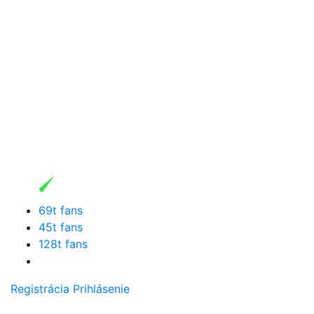
69t fans
45t fans
128t fans
Registrácia
Prihlásenie