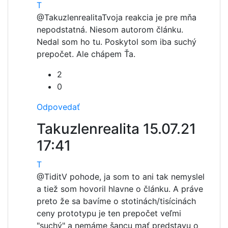
T
@Takuzlenrealita
Tvoja reakcia je pre mňa
nepodstatná. Niesom autorom článku.
Nedal som ho tu. Poskytol som iba suchý
prepočet. Ale chápem Ťa.
2
0
Odpovedať
Takuzlenrealita
15.07.21
17:41
T
@Tidit
V pohode, ja som to ani tak nemyslel
a tiež som hovoril hlavne o článku. A práve
preto že sa bavíme o stotinách/tisícinách
ceny prototypu je ten prepočet veľmi
"suchý" a nemáme šancu mať predstavu o