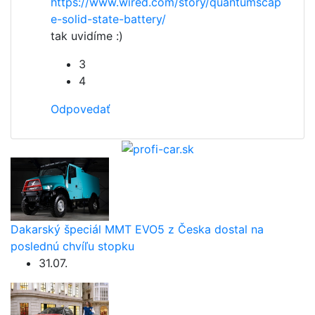
https://www.wired.com/story/quantumscap
e-solid-state-battery/
tak uvidíme :)
3
4
Odpovedať
Dakarský špeciál MMT EVO5 z Česka dostal na
poslednú chvíľu stopku
31.07.