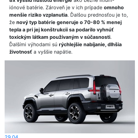
8x vyššiu hustotu energie
ako bežné lítium-
iónové batérie. Zároveň je v ich prípade
omnoho
menšie riziko vzplanutia
. Ďalšou prednosťou je to,
že
nový typ batérie generuje o 70-80 % menej
tepla a pri jej konštrukcii sa podarilo vyhnúť
toxickým látkam používaným v súčasnosti
.
Ďalšími výhodami sú
rýchlejšie nabíjanie, dlhšia
životnosť
a vyššie napätie.
29.04.