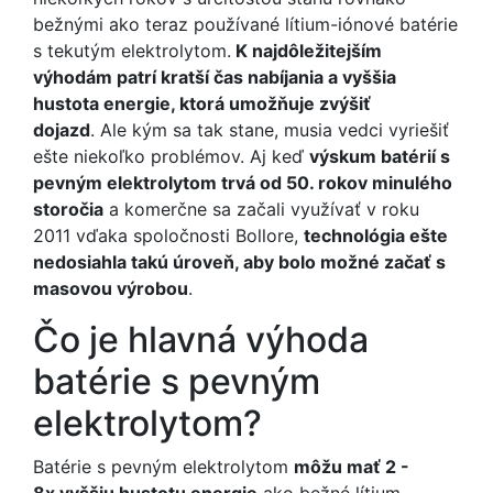
bežnými ako teraz používané lítium-iónové batérie
s tekutým elektrolytom.
K najdôležitejším
výhodám patrí kratší čas nabíjania a vyššia
hustota energie, ktorá umožňuje zvýšiť
dojazd
. Ale kým sa tak stane, musia vedci vyriešiť
ešte niekoľko problémov. Aj keď
výskum batérií s
pevným elektrolytom trvá od 50. rokov minulého
storočia
a komerčne sa začali využívať v roku
2011 vďaka spoločnosti Bollore,
technológia ešte
nedosiahla takú úroveň, aby bolo možné začať s
masovou výrobou
.
Čo je hlavná výhoda
batérie s pevným
elektrolytom?
Batérie s pevným elektrolytom
môžu mať 2 -