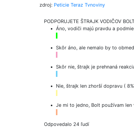
zdroj:
Peticie
Teraz
Tvnoviny
PODPORUJETE ŠTRAJK VODIČOV BOL
Áno, vodiči majú pravdu a podmi
Skôr áno, ale nemalo by to obme
Skôr nie, štrajk je prehnaná reakc
Nie, štrajk len zhorší dopravu
( 8%
Je mi to jedno, Bolt používam le
Odpovedalo 24 ľudí