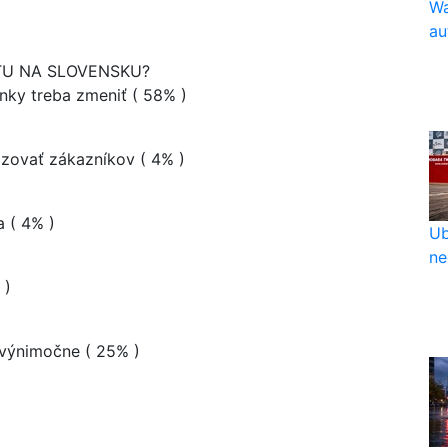
Wa
au
TU NA SLOVENSKU?
enky treba zmeniť
( 58% )
dzovať zákazníkov
( 4% )
ia
( 4% )
Ub
ne
 )
n výnimočne
( 25% )