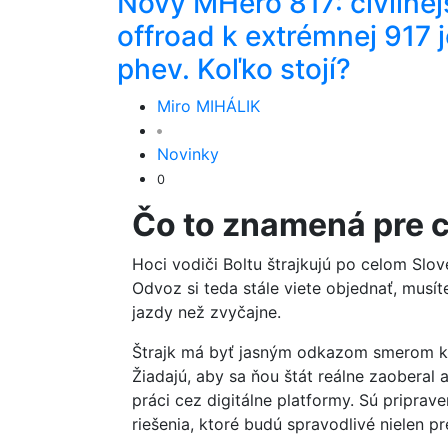
Nový MHero 817: civilnej
offroad k extrémnej 917 j
phev. Koľko stojí?
Miro MIHÁLIK
Novinky
0
Čo to znamená pre 
Hoci vodiči Boltu štrajkujú po celom Slov
Odvoz si teda stále viete objednať, musít
jazdy než zvyčajne.
Štrajk má byť jasným odkazom smerom k 
Žiadajú, aby sa ňou štát reálne zaoberal
práci cez digitálne platformy. Sú priprav
riešenia, ktoré budú spravodlivé nielen pr