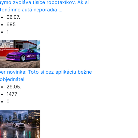
ymo zvoláva tisíce robotaxíkov. Ak si
tonómne autá neporadia ...
06.07.
695
1
er novinka: Toto si cez aplikáciu bežne
objednáte!
29.05.
1477
0