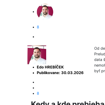
8
Od de
Prelu
data 
nemoh
Edo HREBÍČEK
byť pr
Publikovane: 30.03.2026
8
Kedy a kde prebieha