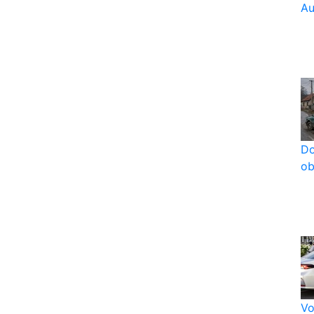
Au
Do
ob
Vo