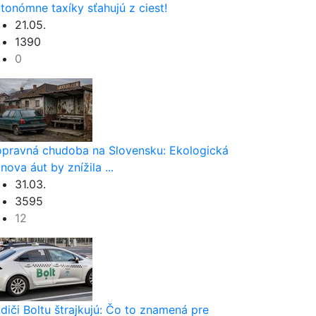
tonómne taxíky sťahujú z ciest!
21.05.
1390
0
pravná chudoba na Slovensku: Ekologická
nova áut by znížila ...
31.03.
3595
12
diči Boltu štrajkujú: Čo to znamená pre