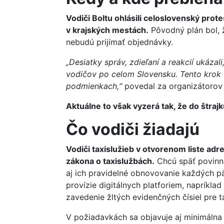
Vodiči Boltu ohlásili celoslovenský pro
v krajských mestách.
Pôvodný plán bol, ž
nebudú prijímať objednávky.
„Desiatky správ, zdieľaní a reakcií ukázal
vodičov po celom Slovensku. Tento krok 
podmienkach,“
povedal za organizátorov 
Aktuálne to však vyzerá tak, že do štrajku
Čo vodiči žiadajú
Vodiči taxislužieb v otvorenom liste ad
zákona o taxislužbách.
Chcú späť povinné
aj ich pravidelné obnovovanie každých p
provízie digitálnych platforiem, napríklad
zavedenie žltých evidenčných čísiel pre 
V požiadavkách sa objavuje aj minimálna 