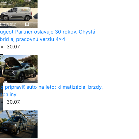
ugeot Partner oslavuje 30 rokov. Chystá
brid aj pracovnú verziu 4×4
30.07.
o pripraviť auto na leto: klimatizácia, brzdy,
apaliny
30.07.