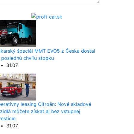
karský špeciál MMT EVO5 z Česka dostal
 poslednú chvíľu stopku
31.07.
eratívny leasing Citroën: Nové skladové
zidlá môžete získať aj bez vstupnej
vestície
31.07.