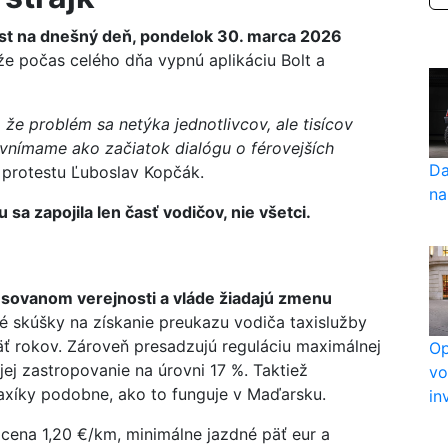
test na dnešný deň, pondelok 30. marca 2026
e počas celého dňa vypnú aplikáciu Bolt a
i, že problém sa netýka jednotlivcov, ale tisícov
vnímame ako začiatok dialógu o férovejších
Da
protestu Ľuboslav Kopčák.
na
 sa zapojila len časť vodičov, nie všetci.
resovanom verejnosti a vláde žiadajú zmenu
 skúšky na získanie preukazu vodiča taxislužby
äť rokov. Zároveň presadzujú reguláciu maximálnej
Op
 jej zastropovanie na úrovni 17 %. Taktiež
vo
taxíky podobne, ako to funguje v Maďarsku.
in
cena 1,20 €/km, minimálne jazdné päť eur a