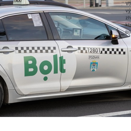
Vo
vý
zh
kt
po