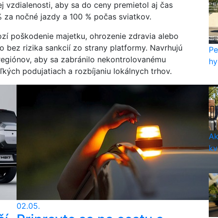
j vzdialenosti, aby sa do ceny premietol aj čas
% za nočné jazdy a 100 % počas sviatkov.
ozí poškodenie majetku, ohrozenie zdravia alebo
o bez rizika sankcií zo strany platformy. Navrhujú
Pe
 regiónov, aby sa zabránilo nekontrolovanému
hy
kých podujatiach a rozbíjaniu lokálnych trhov.
Ak
kv
02.05.