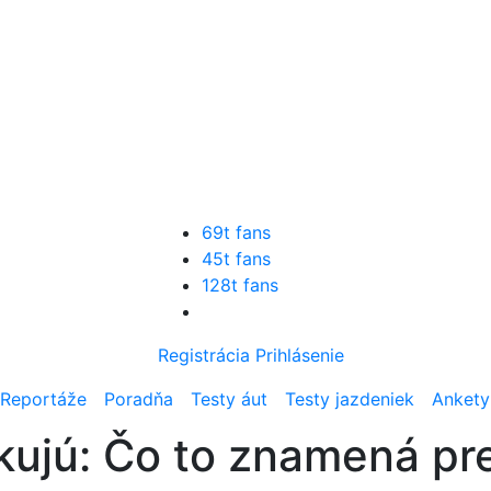
69t fans
45t fans
128t fans
Registrácia
Prihlásenie
Reportáže
Poradňa
Testy áut
Testy jazdeniek
Ankety
ajkujú: Čo to znamená p