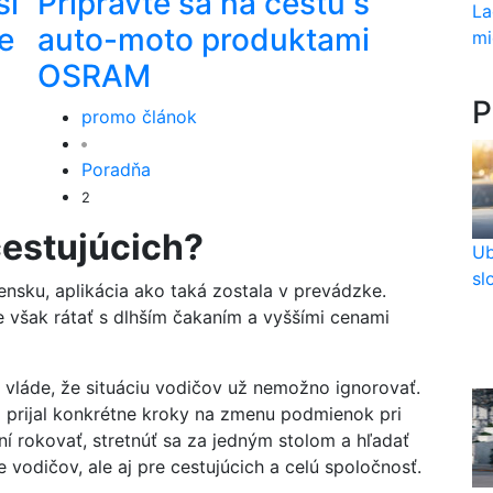
ší
Pripravte sa na cestu s
La
e
auto-moto produktami
mi
OSRAM
P
promo článok
Poradňa
2
cestujúcich?
Ub
sl
ensku, aplikácia ako taká zostala v prevádzke.
e však rátať s dlhším čakaním a vyššími cenami
vláde, že situáciu vodičov už nemožno ignorovať.
 a prijal konkrétne kroky na zmenu podmienok pri
ení rokovať, stretnúť sa za jedným stolom a hľadať
e vodičov, ale aj pre cestujúcich a celú spoločnosť.