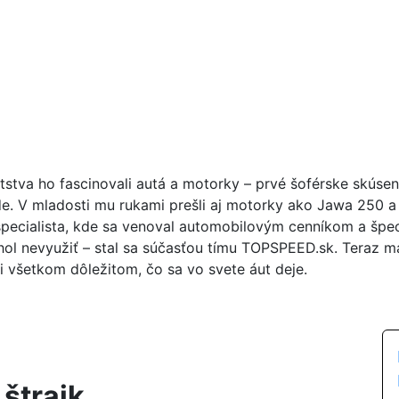
tstva ho fascinovali autá a motorky – prvé šoférske skúse
de. V mladosti mu rukami prešli aj motorky ako Jawa 250 a 
špecialista, kde sa venoval automobilovým cenníkom a špeci
ol nevyužiť – stal sa súčasťou tímu TOPSPEED.sk. Teraz m
i všetkom dôležitom, čo sa vo svete áut deje.
 štrajk