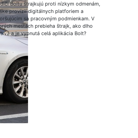
diči Boltu štrajkujú proti nízkym odmenám,
ške provízií digitálnych platforiem a
oršujúcim sa pracovným podmienkam. V
orých mestách prebieha štrajk, ako dlho
trvá a je vypnutá celá aplikácia Bolt?