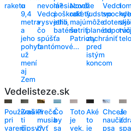
raketu
o
nevolá?
mesiacoch
Nové
že
Vedci
tom
9,4
Vedci
poškodiť
rakety
ľudstvo
spochybn
kde
metra
vysvetlili,
jeho
majú
môže
doterajš
sko
a
čo
batériu
šetriť
planétu
odporúč
tvo
jeho
spúšťa
Patrioty
zachrániť
tel
pohyb
fantómové...
pred
už
istým
mení
koncom
aj
Zem
Vedelisteze.sk
Používaš
Zmäkli
Prečo
Čo
Toto
Aké
Chceš
Je
pri
ti
musia
by
je
to
naučiť
zdr
varení
čipsy?
byť
sa
vek,
je
psa
spa