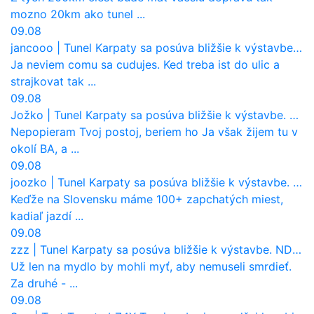
mozno 20km ako tunel ...
09.08
jancooo
|
Tunel Karpaty sa posúva bližšie k výstavbe. NDS urobila dôležitý krok
Ja neviem comu sa cudujes. Ked treba ist do ulic a
strajkovat tak ...
09.08
Jožko
|
Tunel Karpaty sa posúva bližšie k výstavbe. NDS urobila dôležitý krok
Nepopieram Tvoj postoj, beriem ho Ja však žijem tu v
okolí BA, a ...
09.08
joozko
|
Tunel Karpaty sa posúva bližšie k výstavbe. NDS urobila dôležitý krok
Keďže na Slovensku máme 100+ zapchatých miest,
kadiaľ jazdí ...
09.08
zzz
|
Tunel Karpaty sa posúva bližšie k výstavbe. NDS urobila dôležitý krok
Už len na mydlo by mohli myť, aby nemuseli smrdieť.
Za druhé - ...
09.08