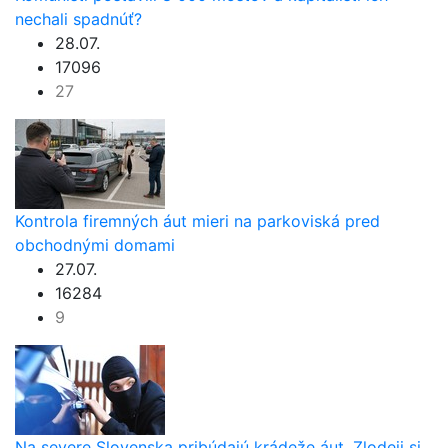
nechali spadnúť?
28.07.
17096
27
Kontrola firemných áut mieri na parkoviská pred
obchodnými domami
27.07.
16284
9
Na severe Slovenska pribúdajú krádeže áut. Zlodeji si