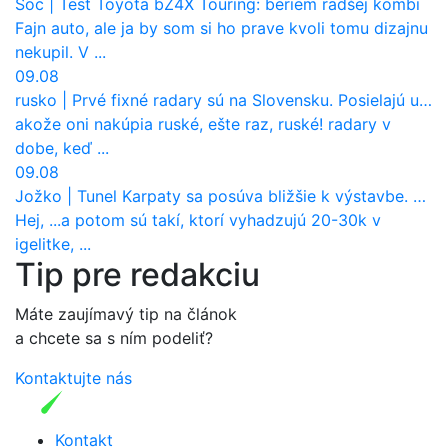
Soc
|
Test Toyota bZ4X Touring: beriem radšej kombi
Fajn auto, ale ja by som si ho prave kvoli tomu dizajnu
nekupil. V ...
09.08
rusko
|
Prvé fixné radary sú na Slovensku. Posielajú už pokuty? Ukáže ich Waze?
akože oni nakúpia ruské, ešte raz, ruské! radary v
dobe, keď ...
09.08
Jožko
|
Tunel Karpaty sa posúva bližšie k výstavbe. NDS urobila dôležitý krok
Hej, ...a potom sú takí, ktorí vyhadzujú 20-30k v
igelitke, ...
Tip pre redakciu
Máte zaujímavý tip na článok
a chcete sa s ním podeliť?
Kontaktujte nás
Kontakt