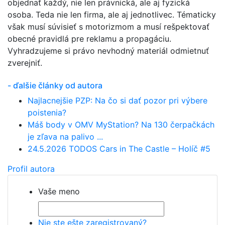
objednať každý, nie len právnická, ale aj fyzická
osoba. Teda nie len firma, ale aj jednotlivec. Tématicky
však musí súvisieť s motorizmom a musí rešpektovať
obecné pravidlá pre reklamu a propagáciu.
Vyhradzujeme si právo nevhodný materiál odmietnuť
zverejniť.
- ďalšie články od autora
Najlacnejšie PZP: Na čo si dať pozor pri výbere
poistenia?
Máš body v OMV MyStation? Na 130 čerpačkách
je zľava na palivo ...
24.5.2026 TODOS Cars in The Castle – Holíč #5
Profil autora
Vaše meno
Nie ste ešte zaregistrovaný?