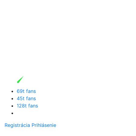
69t fans
45t fans
128t fans
Registrácia
Prihlásenie