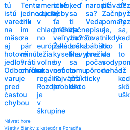
tú
Tento
americké
stalo,
keď
narodiť
plávať?
be
istú
jednoduchý
vajcia
keby
sa
sa?
Začni
py
varechu
trik
v
ťa
ti
Veda
pomaly
Poz
na
im
chladničke,
prehltla
začne
opisuje,
a
sa,
mäso
za
no
veľryba?
zhoršovať
čo
nikdy
ke
aj
pár
európske
Žalúdočná
zrak.
bábätko
ho
ti
hotové
minút
ležia
kyselina
Nevyhne
prežíva
do
to
jedlo?
vráti
voľne
by
sa
počas
vody
po
Odborníčka
chrumkavosť
na
nebola
tomu
pôrodu
nehádž
a
varuje
regáli?
najväčší
prakticky
ke
pred
Rozdiel
problém
nikto
skô
častou
je
ušk
chybou
v
škrupine
Návrat hore
Všetky články z kategórie Poradňa