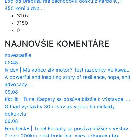
Loď od Brabusu má záchodovú dosku z karbónu, 1
450 koní a dva ...
31.07.
7150
0
NAJNOVŠIE KOMENTÁRE
nové
staršie
05:48
lvldev
|
Má vôbec zlý motor? Test jazdenky Volkswagen T-Roc (2017 až 2025)
A powerful and inspiring story of resilience, hope, and
advocacy. ...
09.08
Kktiiik
|
Tunel Karpaty sa posúva bližšie k výstavbe. NDS urobila dôležitý krok
Odhad vystavby 30 rokov ak vobec ho niekedy
dokoncia
09.08
Ferichecky
|
Tunel Karpaty sa posúva bližšie k výstavbe. NDS urobila dôležitý krok
Z tych 200km ciest bude mat vacsiu dopravu tak