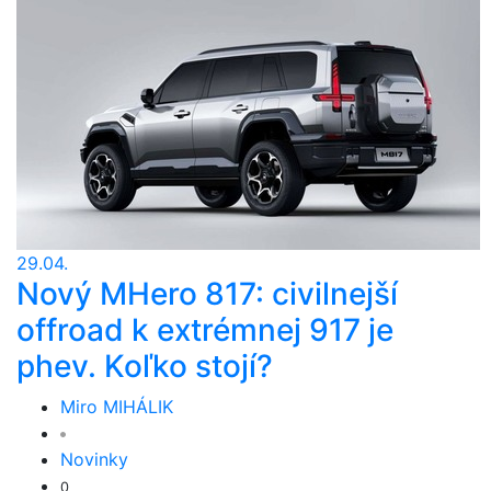
29.04.
Nový MHero 817: civilnejší
offroad k extrémnej 917 je
phev. Koľko stojí?
Miro MIHÁLIK
Novinky
0