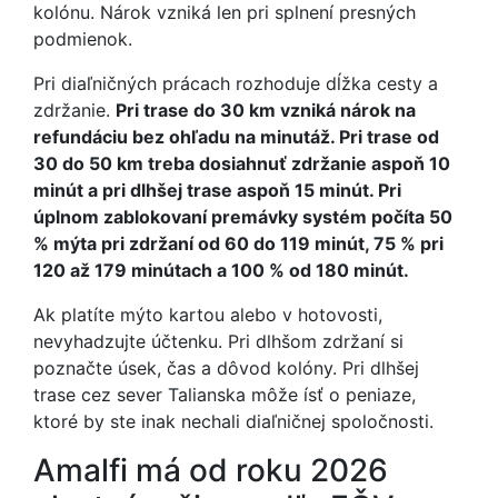
kolónu. Nárok vzniká len pri splnení presných
podmienok.
Pri diaľničných prácach rozhoduje dĺžka cesty a
zdržanie.
Pri trase do 30 km vzniká nárok na
refundáciu bez ohľadu na minutáž. Pri trase od
30 do 50 km treba dosiahnuť zdržanie aspoň 10
minút a pri dlhšej trase aspoň 15 minút. Pri
úplnom zablokovaní premávky systém počíta 50
% mýta pri zdržaní od 60 do 119 minút, 75 % pri
120 až 179 minútach a 100 % od 180 minút.
Ak platíte mýto kartou alebo v hotovosti,
nevyhadzujte účtenku. Pri dlhšom zdržaní si
poznačte úsek, čas a dôvod kolóny. Pri dlhšej
trase cez sever Talianska môže ísť o peniaze,
ktoré by ste inak nechali diaľničnej spoločnosti.
Amalfi má od roku 2026