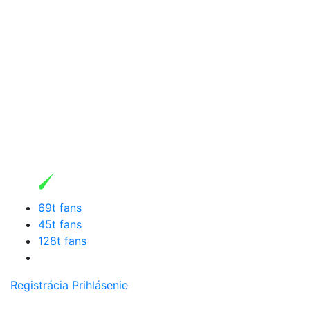
69t fans
45t fans
128t fans
Registrácia
Prihlásenie