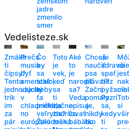
zemskom
hardvéri
jadre
zmenilo
smer
Vedelisteze.sk
Zmäkli
Prečo
Čo
Toto
Aké
Chceš
Je
Mô
ti
musia
by
je
to
naučiť
zdravši
sa
čipsy?
byť
sa
vek,
je
psa
spať
jes
Tento
americké
stalo,
keď
narodiť
plávať?
bez
nak
jednoduchý
vajcia
keby
sa
sa?
Začni
pyžama
cib
trik
v
ťa
ti
Veda
pomaly
Pozri
Tot
im
chladničke,
prehltla
začne
opisuje,
a
sa,
si
za
no
veľryba?
zhoršovať
čo
nikdy
kedy
vší
pár
európske
Žalúdočná
zrak.
bábätko
ho
ti
pre