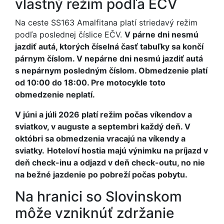
vlastný režim podľa EČV
Na ceste SS163 Amalfitana platí striedavý režim
podľa poslednej číslice EČV.
V párne dni nesmú
jazdiť autá, ktorých číselná časť tabuľky sa končí
párnym číslom. V nepárne dni nesmú jazdiť autá
s nepárnym posledným číslom. Obmedzenie platí
od 10:00 do 18:00. Pre motocykle toto
obmedzenie neplatí.
V júni a júli 2026 platí režim počas víkendov a
sviatkov, v auguste a septembri každý deň. V
októbri sa obmedzenia vracajú na víkendy a
sviatky.
Hoteloví hostia majú výnimku na príjazd v
deň check-inu a odjazd v deň check-outu, no nie
na bežné jazdenie po pobreží počas pobytu.
Na hranici so Slovinskom
môže vzniknúť zdržanie