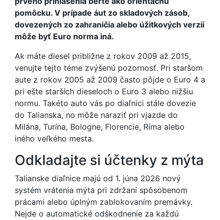
prvého prihlásenia berte ako orientačnú
pomôcku. V prípade áut zo skladových zásob,
dovezených zo zahraničia alebo úžitkových verzií
môže byť Euro norma iná.
Ak máte diesel približne z rokov 2009 až 2015,
venujte tejto téme zvýšenú pozornosť. Pri staršom
aute z rokov 2005 až 2009 často pôjde o Euro 4 a
pri ešte starších dieseloch o Euro 3 alebo nižšiu
normu. Takéto auto vás po diaľnici stále dovezie
do Talianska, no môže naraziť pri vjazde do
Milána, Turína, Bologne, Florencie, Ríma alebo
iného veľkého mesta.
Odkladajte si účtenky z mýta
Talianske diaľnice majú od 1. júna 2026 nový
systém vrátenia mýta pri zdržaní spôsobenom
prácami alebo úplným zablokovaním premávky.
Nejde o automatické odškodnenie za každú