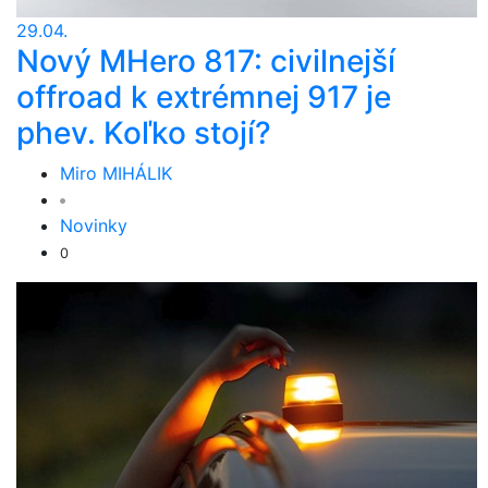
29.04.
Nový MHero 817: civilnejší
offroad k extrémnej 917 je
phev. Koľko stojí?
Miro MIHÁLIK
Novinky
0