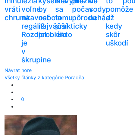
minút
ležia
kyselina
Nevyhne
prežíva
do
to
pou
vráti
voľne
by
sa
počas
vody
pomôže
chrumkavosť
na
nebola
tomu
pôrodu
nehádž
a
regáli?
najväčší
prakticky
kedy
Rozdiel
problém
nikto
skôr
je
uškodí
v
škrupine
Návrat hore
Všetky články z kategórie Poradňa
0