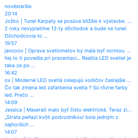
nové
staršie
20:14
Jožko
|
Tunel Karpaty sa posúva bližšie k výstavbe. NDS urobila dôležitý krok
2 roky nevyplatíme 13-ty dôchodok a bude na tunel.
Dôchodcovia to ...
19:57
jancooo
|
Oprava svetlometov by mala byť normou. Jeden nový dnes stojí priemerne 1251 eur!
hej to ti povedia pri prezentaci... Realita LED svetiel je
taka ze po ...
16:42
ox
|
Moderné LED svetlá oslepujú vodičov častejšie než staré halogény
Čo tak zmena led zafarbenia svetla ? Sú rôzne farby
led. Prečo ...
14:09
Jessica
|
Maserati malo byť čisto elektrické. Teraz zisťuje, že potrebuje nový osemvalcový motor
„Strata peňazí kvôli podvodníkovi bola jedným z
najhorších ...
14:07