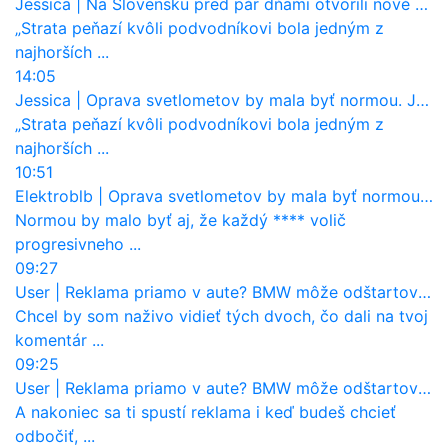
Jessica
|
Na Slovensku pred pár dňami otvorili nové mosty, ktoré to sú?
„Strata peňazí kvôli podvodníkovi bola jedným z
najhorších ...
14:05
Jessica
|
Oprava svetlometov by mala byť normou. Jeden nový dnes stojí priemerne 1251 eur!
„Strata peňazí kvôli podvodníkovi bola jedným z
najhorších ...
10:51
Elektroblb
|
Oprava svetlometov by mala byť normou. Jeden nový dnes stojí priemerne 1251 eur!
Normou by malo byť aj, že každý **** volič
progresivneho ...
09:27
User
|
Reklama priamo v aute? BMW môže odštartovať nový trend
Chcel by som naživo vidieť tých dvoch, čo dali na tvoj
komentár ...
09:25
User
|
Reklama priamo v aute? BMW môže odštartovať nový trend
A nakoniec sa ti spustí reklama i keď budeš chcieť
odbočiť, ...