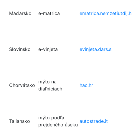
Maďarsko
e-matrica
ematrica.nemzetiutdij.h
Slovinsko
e-vinjeta
evinjeta.dars.si
mýto na
Chorvátsko
hac.hr
diaľniciach
mýto podľa
Taliansko
autostrade.it
prejdeného úseku