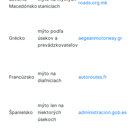
roads.org.mk
Macedónsko
staniciach
mýto podľa
Grécko
úsekov a
aegeanmotorway.gr
prevádzkovateľov
mýto na
Francúzsko
autoroutes.fr
diaľniciach
mýto len na
Španielsko
niektorých
administracion.gob.es
úsekoch