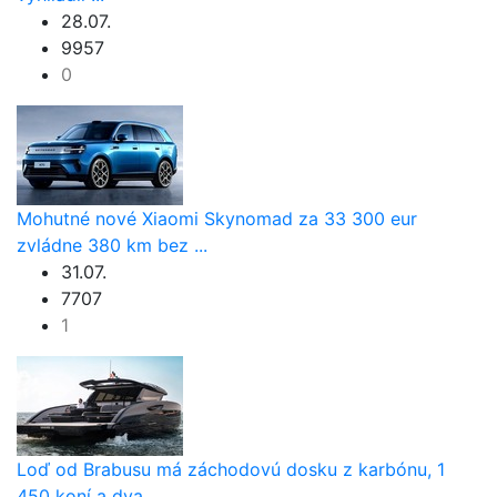
28.07.
9957
0
Mohutné nové Xiaomi Skynomad za 33 300 eur
zvládne 380 km bez ...
31.07.
7707
1
Loď od Brabusu má záchodovú dosku z karbónu, 1
450 koní a dva ...