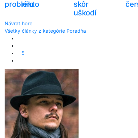
problém
nikto
skôr
čer
uškodí
Návrat hore
Všetky články z kategórie Poradňa
5