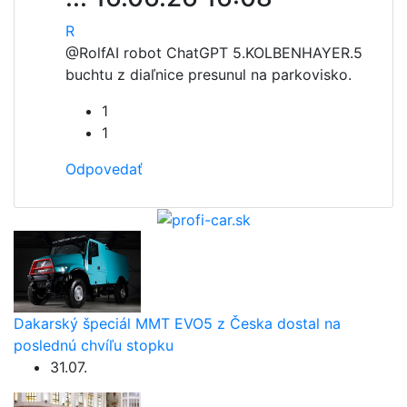
R
@Rolf
AI robot ChatGPT 5.KOLBENHAYER.5
buchtu z diaľnice presunul na parkovisko.
1
1
Odpovedať
Dakarský špeciál MMT EVO5 z Česka dostal na
poslednú chvíľu stopku
31.07.