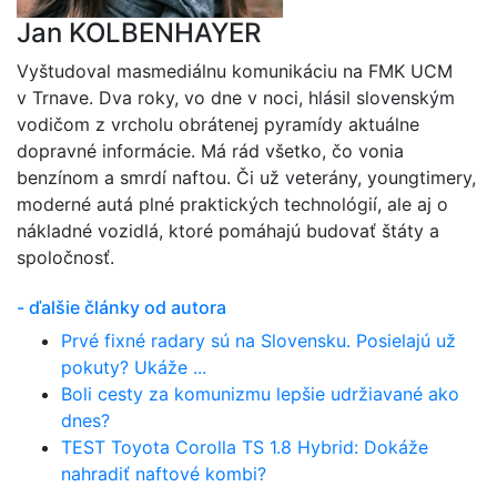
Jan KOLBENHAYER
Vyštudoval masmediálnu komunikáciu na FMK UCM
v Trnave. Dva roky, vo dne v noci, hlásil slovenským
vodičom z vrcholu obrátenej pyramídy aktuálne
dopravné informácie. Má rád všetko, čo vonia
benzínom a smrdí naftou. Či už veterány, youngtimery,
moderné autá plné praktických technológií, ale aj o
nákladné vozidlá, ktoré pomáhajú budovať štáty a
spoločnosť.
- ďalšie články od autora
Prvé fixné radary sú na Slovensku. Posielajú už
pokuty? Ukáže ...
Boli cesty za komunizmu lepšie udržiavané ako
dnes?
TEST Toyota Corolla TS 1.8 Hybrid: Dokáže
nahradiť naftové kombi?