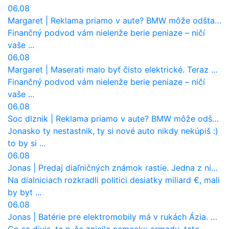
06.08
Margaret
|
Reklama priamo v aute? BMW môže odštartovať nový trend
Finančný podvod vám nielenže berie peniaze – ničí
vaše ...
06.08
Margaret
|
Maserati malo byť čisto elektrické. Teraz zisťuje, že potrebuje nový osemvalcový motor
Finančný podvod vám nielenže berie peniaze – ničí
vaše ...
06.08
Soc dlznik
|
Reklama priamo v aute? BMW môže odštartovať nový trend
Jonasko ty nestastnik, ty si nové auto nikdy nekúpiš :)
to by si ...
06.08
Jonas
|
Predaj diaľničných známok rastie. Jedna z nich zaznamenala nečakane výrazný nárast
Na dialniciach rozkradli politici desiatky miliard €, mali
by byt ...
06.08
Jonas
|
Batérie pre elektromobily má v rukách Ázia. Európa ale stráca kontrolu aj nad vlastnou výrobou!