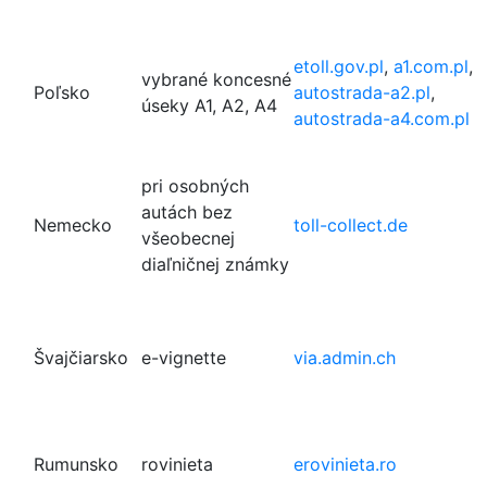
etoll.gov.pl
,
a1.com.pl
,
vybrané koncesné
Poľsko
autostrada-a2.pl
,
úseky A1, A2, A4
autostrada-a4.com.pl
pri osobných
autách bez
Nemecko
toll-collect.de
všeobecnej
diaľničnej známky
Švajčiarsko
e-vignette
via.admin.ch
Rumunsko
rovinieta
erovinieta.ro