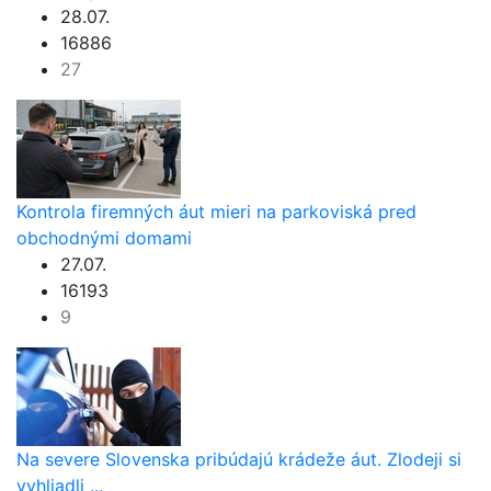
28.07.
16886
27
Kontrola firemných áut mieri na parkoviská pred
obchodnými domami
27.07.
16193
9
Na severe Slovenska pribúdajú krádeže áut. Zlodeji si
vyhliadli ...