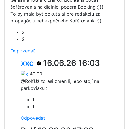
Geniálna fotka k článku. Buchta si počas
šoférovania na diaľnici pozerá Booking :)))
To by mala byť pokuta aj pre redakciu za
propagáciu nebezpečného šoférovania :))
3
2
Odpovedať
xxc
16.06.26 16:03
40.00
@Rolf
Už to asi zmenili, lebo stojí na
parkovisku :-)
1
1
Odpovedať