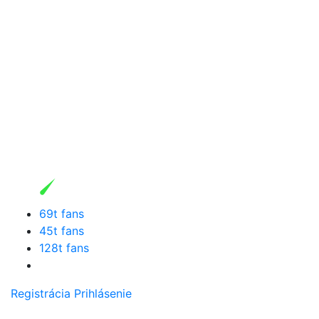
69t fans
45t fans
128t fans
Registrácia
Prihlásenie