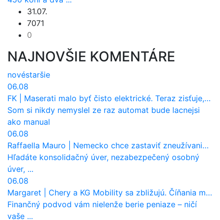
31.07.
7071
0
NAJNOVŠIE KOMENTÁRE
nové
staršie
06.08
FK
|
Maserati malo byť čisto elektrické. Teraz zisťuje, že potrebuje nový osemvalcový motor
Som si nikdy nemyslel ze raz automat bude lacnejsi
ako manual
06.08
Raffaella Mauro
|
Nemecko chce zastaviť zneužívanie dotácií na elektromobily. Pritvrdí pravidlá
Hľadáte konsolidačný úver, nezabezpečený osobný
úver, ...
06.08
Margaret
|
Chery a KG Mobility sa zbližujú. Číňania môžu získať 10 % bývalého SsangYongu
Finančný podvod vám nielenže berie peniaze – ničí
vaše ...