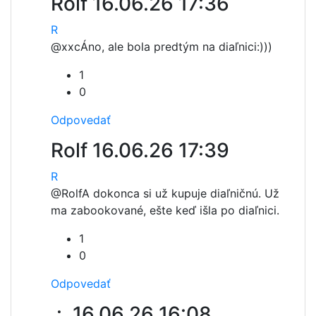
Rolf
16.06.26 17:36
R
@xxc
Áno, ale bola predtým na diaľnici:)))
1
0
Odpovedať
Rolf
16.06.26 17:39
R
@Rolf
A dokonca si už kupuje diaľničnú. Už
ma zabookované, ešte keď išla po diaľnici.
1
0
Odpovedať
.:.
16.06.26 16:08