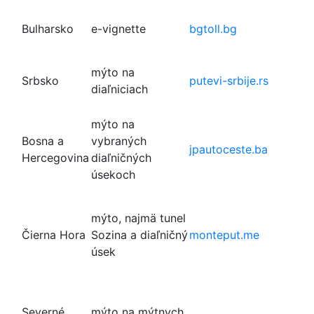
Bulharsko
e-vignette
bgtoll.bg
mýto na
Srbsko
putevi-srbije.rs
diaľniciach
mýto na
Bosna a
vybraných
jpautoceste.ba
Hercegovina
diaľničných
úsekoch
mýto, najmä tunel
Čierna Hora
Sozina a diaľničný
monteput.me
úsek
Severné
mýto na mýtnych