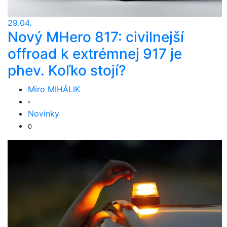
29.04.
Nový MHero 817: civilnejší
offroad k extrémnej 917 je
phev. Koľko stojí?
Miro MIHÁLIK
Novinky
0