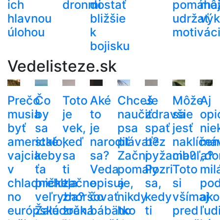
ich
dronmi
dostať
pomáha
mô
hlavnou
bližšie
udržať
výk
úlohou
k
motivác
bojisku
Vedelisteze.sk
Prečo
Čo
Toto
Aké
Chceš
Je
Môže
Aj
musia
by
je
to
naučiť
zdravšie
sa
opi
byť
sa
vek,
je
psa
spať
jesť
nie
americké
stalo,
keď
narodiť
plávať?
bez
naklíčen
má
vajcia
keby
sa
sa?
Začni
pyžama?
cibuľa?
„do
v
ťa
ti
Veda
pomaly
Pozri
Toto
mil
chladničke,
prehltla
začne
opisuje,
a
sa,
si
po
no
veľryba?
zhoršovať
čo
nikdy
kedy
všímaj
ako
európske
Žalúdočná
zrak.
bábätko
ho
ti
pred
ľud