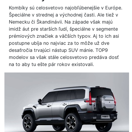
Kombíky sú celosvetovo najobľúbenejšie v Európe.
Špeciálne v strednej a východnej časti. Ale tiež v
Nemecku či Škandinávii. Na západe však majú
imidž áut pre starších ľudí, špeciálne v segmente
prémiových značiek a väčších typov. Aj to ich asi
postupne ubíja no najviac za to môže už dve
desaťročia trvajúci nástup SUV mánie. TOP9
modelov sa však stále celosvetovo predáva dosť
na to aby tu ešte pár rokov existovali.