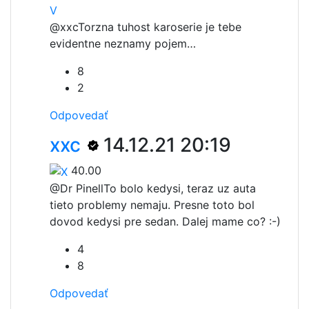
V
@xxc
Torzna tuhost karoserie je tebe
evidentne neznamy pojem…
8
2
Odpovedať
xxc
14.12.21 20:19
40.00
@Dr Pinell
To bolo kedysi, teraz uz auta
tieto problemy nemaju. Presne toto bol
dovod kedysi pre sedan. Dalej mame co? :-)
4
8
Odpovedať