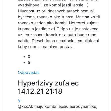
vyzdvihovali, ze kombi jazdi lepsie :-)
Hlucnost uz pri dnesnych autach nemusi
byt tema, rovnako ako tuhost. Mne sa krutil
rovnako sedan ako kombi. Neteoretizujme,
kupme a jazdime :-) Citigo uz je nastavene,
uz len zasunut konektor a auto bude rano
nabite. Diesel doma nenatankujem nijak ani
keby som sa na hlavu postavil.
0
5
Odpovedať
Hyperlzivy zufalec
14.12.21 21:18
V
@xxc
Ak maju kombi lepsiu aerodynamiku,