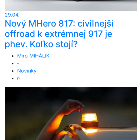
29.04.
Nový MHero 817: civilnejší
offroad k extrémnej 917 je
phev. Koľko stojí?
Miro MIHÁLIK
Novinky
0