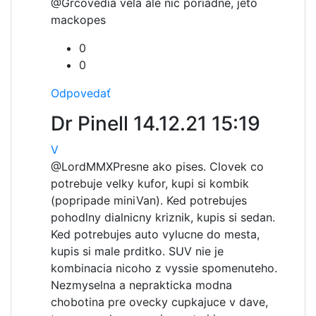
@Grco
vedia vela ale nic poriadne, jeto
mackopes
0
0
Odpovedať
Dr Pinell
14.12.21 15:19
V
@LordMMX
Presne ako pises. Clovek co
potrebuje velky kufor, kupi si kombik
(popripade miniVan). Ked potrebujes
pohodlny dialnicny kriznik, kupis si sedan.
Ked potrebujes auto vylucne do mesta,
kupis si male prditko. SUV nie je
kombinacia nicoho z vyssie spomenuteho.
Nezmyselna a neprakticka modna
chobotina pre ovecky cupkajuce v dave,