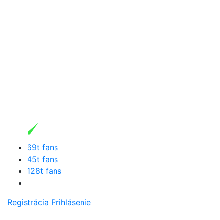
69t fans
45t fans
128t fans
Registrácia
Prihlásenie