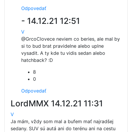
Odpovedať
-
14.12.21 12:51
V
@Grco
Clovece neviem co beries, ale mal by
si to bud brat pravidelne alebo uplne
vysadit. A ty kde tu vidis sedan alebo
hatchback? :D
8
0
Odpovedať
LordMMX
14.12.21 11:31
V
Ja mám, vždy som mal a bufem mať najradšej
sedany. SUV sú autá ani do terénu ani na cestu