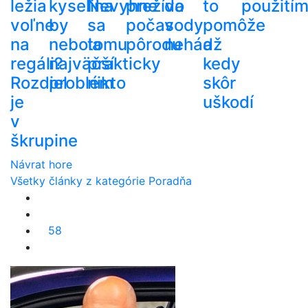
ležia
kyselina
Nevyhne
prežíva
do
to
použití
voľne
by
sa
počas
vody
pomôže
na
nebola
tomu
pôrodu
nehádž
a
regáli?
najväčší
prakticky
kedy
Rozdiel
problém
nikto
skôr
je
uškodí
v
škrupine
Návrat hore
Všetky články z kategórie Poradňa
58