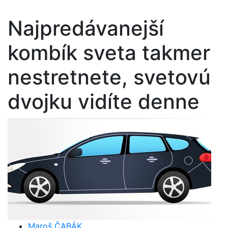
Najpredávanejší
kombík sveta takmer
nestretnete, svetovú
dvojku vidíte denne
Maroš ČABÁK