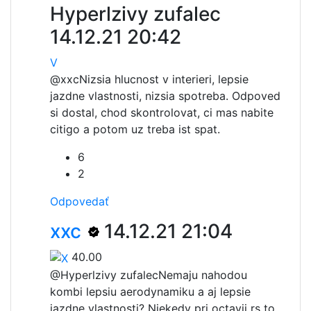
Hyperlzivy zufalec
14.12.21 20:42
V
@xxc
Nizsia hlucnost v interieri, lepsie
jazdne vlastnosti, nizsia spotreba. Odpoved
si dostal, chod skontrolovat, ci mas nabite
citigo a potom uz treba ist spat.
6
2
Odpovedať
xxc
14.12.21 21:04
40.00
@Hyperlzivy zufalec
Nemaju nahodou
kombi lepsiu aerodynamiku a aj lepsie
jazdne vlastnosti? Niekedy pri octavii rs to