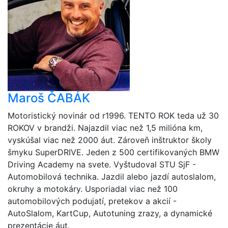
Maroš ČABÁK
Motoristický novinár od r1996. TENTO ROK teda už 30
ROKOV v brandži. Najazdil viac než 1,5 milióna km,
vyskúšal viac než 2000 áut. Zároveň inštruktor školy
šmyku SuperDRIVE. Jeden z 500 certifikovaných BMW
Driving Academy na svete. Vyštudoval STU SjF -
Automobilová technika. Jazdil alebo jazdí autoslalom,
okruhy a motokáry. Usporiadal viac než 100
automobilových podujatí, pretekov a akcií -
AutoSlalom, KartCup, Autotuning zrazy, a dynamické
prezentácie áut.