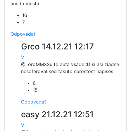
ani do mesta.
16
7
Odpovedať
Grco
14.12.21 12:17
V
@LordMMX
Su to auta vsade :D si asi ziadne
nesoferoval ked takuto sprostost napises
6
15
Odpovedať
easy
21.12.21 12:51
V