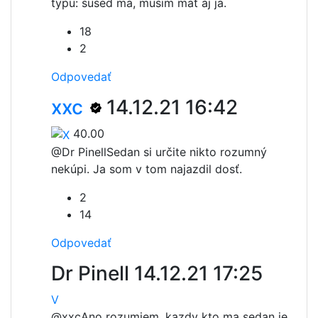
typu: sused ma, musim mat aj ja.
18
2
Odpovedať
xxc
14.12.21 16:42
40.00
@Dr Pinell
Sedan si určite nikto rozumný
nekúpi. Ja som v tom najazdil dosť.
2
14
Odpovedať
Dr Pinell
14.12.21 17:25
V
@xxc
Ano rozumiem, kazdy kto ma sedan je