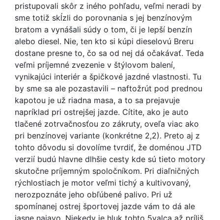
pristupovali skôr z iného pohľadu, veľmi neradi by
sme totiž skĺzli do porovnania s jej benzínovým
bratom a vynášali súdy o tom, či je lepší benzín
alebo diesel. Nie, ten kto si kúpi dieselovú Breru
dostane presne to, čo sa od nej dá očakávať. Teda
veľmi príjemné zvezenie v štýlovom balení,
vynikajúci interiér a špičkové jazdné vlastnosti. Tu
by sme sa ale pozastavili – naftožrút pod prednou
kapotou je už riadna masa, a to sa prejavuje
napríklad pri ostrejšej jazde. Cítite, ako je auto
tlačené zotrvačnosťou zo zákruty, oveľa viac ako
pri benzínovej variante (konkrétne 2,2). Preto aj z
tohto dôvodu si dovolíme tvrdiť, že doménou JTD
verzií budú hlavne dlhšie cesty kde sú tieto motory
skutočne príjemným spoločníkom. Pri diaľničných
rýchlostiach je motor veľmi tichý a kultivovaný,
nerozpoznáte jeho obľúbené palivo. Pri už
spomínanej ostrej športovej jazde vám to dá ale
jasne najavo. Niekedy je hluk tohto 5valca až príliš