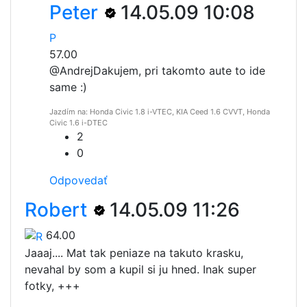
Peter
14.05.09 10:08
P
57.00
@Andrej
Dakujem, pri takomto aute to ide
same :)
Jazdím na: Honda Civic 1.8 i-VTEC, KIA Ceed 1.6 CVVT, Honda
Civic 1.6 i-DTEC
2
0
Odpovedať
Robert
14.05.09 11:26
64.00
Jaaaj.... Mat tak peniaze na takuto krasku,
nevahal by som a kupil si ju hned. Inak super
fotky, +++