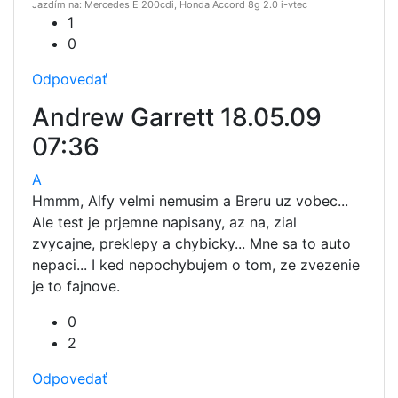
Jazdím na: Mercedes E 200cdi, Honda Accord 8g 2.0 i-vtec
1
0
Odpovedať
Andrew Garrett
18.05.09
07:36
A
Hmmm, Alfy velmi nemusim a Breru uz vobec...
Ale test je prjemne napisany, az na, zial
zvycajne, preklepy a chybicky... Mne sa to auto
nepaci... I ked nepochybujem o tom, ze zvezenie
je to fajnove.
0
2
Odpovedať