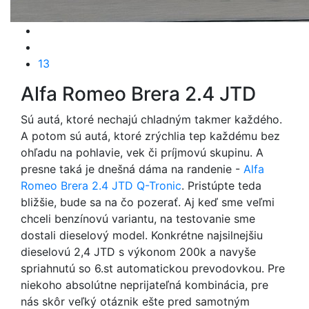
13
Alfa Romeo Brera 2.4 JTD
Sú autá, ktoré nechajú chladným takmer každého.
A potom sú autá, ktoré zrýchlia tep každému bez
ohľadu na pohlavie, vek či príjmovú skupinu. A
presne taká je dnešná dáma na randenie -
Alfa
Romeo
Brera 2.4 JTD Q-Tronic
. Pristúpte teda
bližšie, bude sa na čo pozerať. Aj keď sme veľmi
chceli benzínovú variantu, na testovanie sme
dostali dieselový model. Konkrétne najsilnejšiu
dieselovú 2,4 JTD s výkonom 200k a navyše
spriahnutú so 6.st automatickou prevodovkou. Pre
niekoho absolútne neprijateľná kombinácia, pre
nás skôr veľký otáznik ešte pred samotným