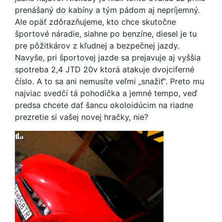
prenášaný do kabíny a tým pádom aj nepríjemný.
Ale opäť zdôrazňujeme, kto chce skutočne
športové náradie, siahne po benzíne, diesel je tu
pre pôžitkárov z kľudnej a bezpečnej jazdy.
Navyše, pri športovej jazde sa prejavuje aj vyššia
spotreba 2,4 JTD 20v ktorá atakuje dvojciferné
číslo. A to sa ani nemusíte veľmi „snažiť“. Preto mu
najviac svedčí tá pohodička a jemné tempo, veď
predsa chcete dať šancu okoloidúcim na riadne
prezretie si vašej novej hračky, nie?