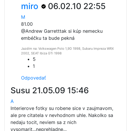
miro
06.02.10 22:55
M
81.00
@Andrew Garrett
tak si kúp nemecku
embéčku ta bude pekná
Jazdím na: Volkswagen Polo 1,9D 1998, Subaru Impreza WRX
2002, SEAT Ibiza GTi 1998
5
1
Odpovedať
Susu
21.05.09 15:46
A
Interierove fotky su robene sice v zaujmavom,
ale pre citatela v nevhodnom uhle. Nakolko sa
nedaju tocit, neviem sa z nich
vysomarit...neprehladne...