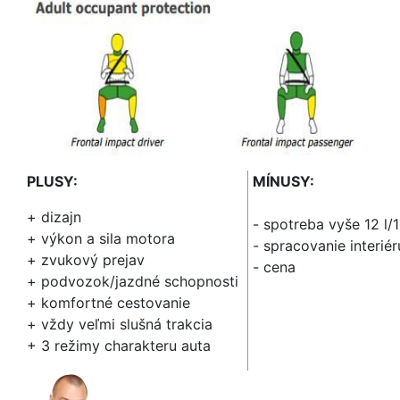
PLUSY:
MÍNUSY:
+ dizajn
- spotreba vyše 12 l/
+ výkon a sila motora
- spracovanie interiér
+ zvukový prejav
- cena
+ podvozok/jazdné schopnosti
+ komfortné cestovanie
+ vždy veľmi slušná trakcia
+ 3 režimy charakteru auta