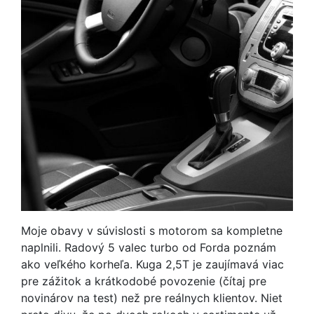
Moje obavy v súvislosti s motorom sa kompletne
naplnili. Radový 5 valec turbo od Forda poznám
ako veľkého korheľa. Kuga 2,5T je zaujímavá viac
pre zážitok a krátkodobé povozenie (čítaj pre
novinárov na test) než pre reálnych klientov. Niet