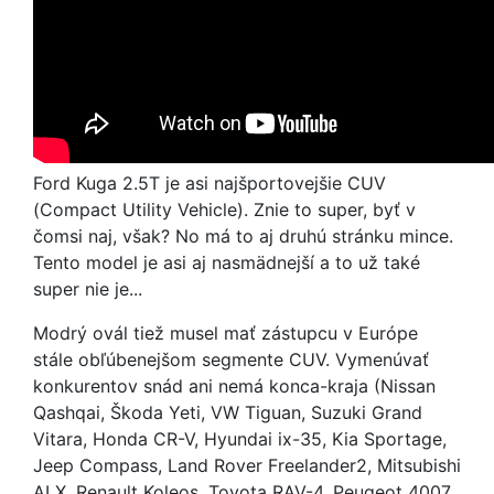
Ford Kuga 2.5T je asi najšportovejšie CUV
(Compact Utility Vehicle). Znie to super, byť v
čomsi naj, však? No má to aj druhú stránku mince.
Tento model je asi aj nasmädnejší a to už také
super nie je...
Modrý ovál tiež musel mať zástupcu v Európe
stále obľúbenejšom segmente CUV. Vymenúvať
konkurentov snád ani nemá konca-kraja (Nissan
Qashqai, Škoda Yeti, VW Tiguan, Suzuki Grand
Vitara, Honda CR-V, Hyundai ix-35, Kia Sportage,
Jeep Compass, Land Rover Freelander2, Mitsubishi
ALX, Renault Koleos, Toyota RAV-4, Peugeot 4007,