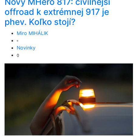
Nový MHero 817: civilnejší
offroad k extrémnej 917 je
phev. Koľko stojí?
Miro MIHÁLIK
Novinky
0