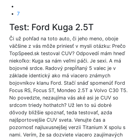
7
Test: Ford Kuga 2.5T
Či už pohľad na toto auto, či jeho meno, oboje
väčšine z vás môže priniesť v mysli otázku: Prečo
TopSpeed.sk testoval CUV? Odpovedí mám hneď
niekoľko: Kuga sa nám veľmi páči. Je sexi. A má
bojovné srdce. Radový prepĺňaný 5 valec je v
základe identický ako má viacero známych
bojovníkov klanu Ford. Stačí snáď spomenúť Ford
Focus RS, Focus ST, Mondeo 2.5T a Volvo C30 T5.
No povedzte, nezaujíma vás aké asi je CUV so
srdcom triedy hothatch? Už len to sú dobré
dôvody bližšie spoznať, teda testovať, azda
najšportovejšie CUV sveta. Venujte čas a
pozornosť najluxusnejšej verzii Titanium X spolu s
nami. Verím, že sa dozviete viacero zaujímavých