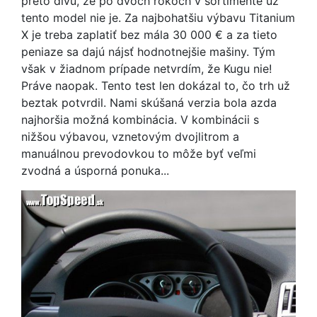
preto divu, že po dvoch rokoch v sortimente už
tento model nie je. Za najbohatšiu výbavu Titanium
X je treba zaplatiť bez mála 30 000 € a za tieto
peniaze sa dajú nájsť hodnotnejšie mašiny. Tým
však v žiadnom prípade netvrdím, že Kugu nie!
Práve naopak. Tento test len dokázal to, čo trh už
beztak potvrdil. Nami skúšaná verzia bola azda
najhoršia možná kombinácia. V kombinácii s
nižšou výbavou, vznetovým dvojlitrom a
manuálnou prevodovkou to môže byť veľmi
zvodná a úsporná ponuka...