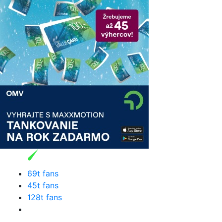
69t fans
45t fans
128t fans