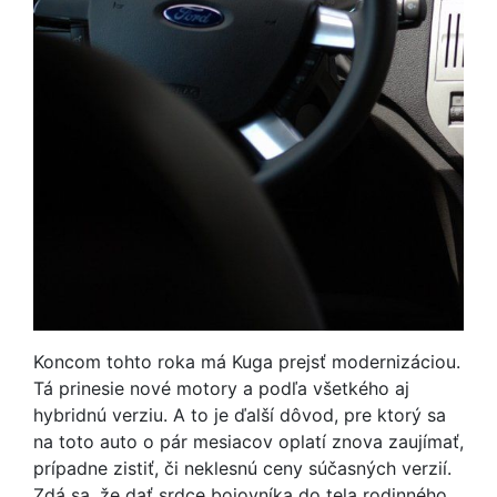
Koncom tohto roka má Kuga prejsť modernizáciou.
Tá prinesie nové motory a podľa všetkého aj
hybridnú verziu. A to je ďalší dôvod, pre ktorý sa
na toto auto o pár mesiacov oplatí znova zaujímať,
prípadne zistiť, či neklesnú ceny súčasných verzií.
Zdá sa, že dať srdce bojovníka do tela rodinného