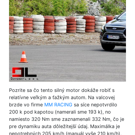
Pozrite sa čo tento silný motor dokáže robiť s
relatívne veľkým a ťažkým autom. Na valcovej
brzde vo firme
MM RACING
sa síce nepotvrdilo
200 k pod kapotou (namerali sme 193 k), no
namiesto 320 Nm sme zaznamenali 332 Nm, čo je
pre dynamiku auta dôležitejší údaj. Maximálka je
nepotrebných 205 km/h (manuál vyše 210 km/h),