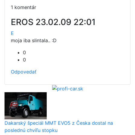
1 komentár
EROS
23.02.09 22:01
E
moja iba slintala.. :D
0
0
Odpovedať
Dakarský špeciál MMT EVO5 z Česka dostal na
poslednú chvíľu stopku