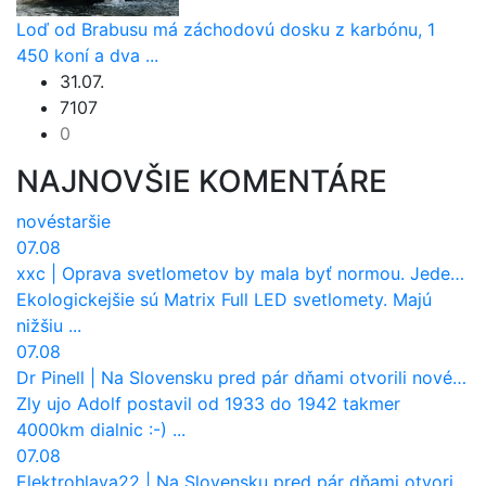
Loď od Brabusu má záchodovú dosku z karbónu, 1
450 koní a dva ...
31.07.
7107
0
NAJNOVŠIE KOMENTÁRE
nové
staršie
07.08
xxc
|
Oprava svetlometov by mala byť normou. Jeden nový dnes stojí priemerne 1251 eur!
Ekologickejšie sú Matrix Full LED svetlomety. Majú
nižšiu ...
07.08
Dr Pinell
|
Na Slovensku pred pár dňami otvorili nové mosty, ktoré to sú?
Zly ujo Adolf postavil od 1933 do 1942 takmer
4000km dialnic :-) ...
07.08
Elektrohlava22
|
Na Slovensku pred pár dňami otvorili nové mosty, ktoré to sú?