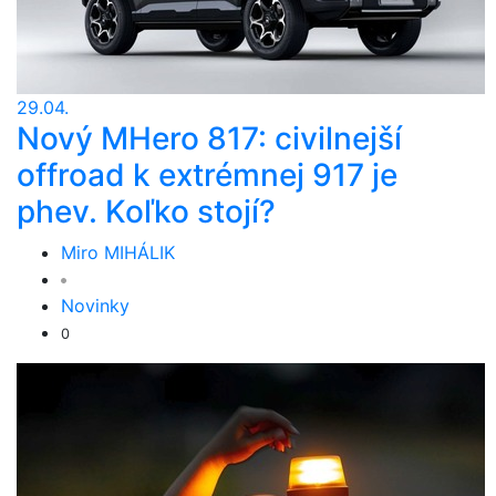
29.04.
Nový MHero 817: civilnejší
offroad k extrémnej 917 je
phev. Koľko stojí?
Miro MIHÁLIK
Novinky
0