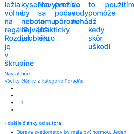
ležia
kyselina
Nevyhne
prežíva
do
to
použití
voľne
by
sa
počas
vody
pomôže
na
nebola
tomu
pôrodu
nehádž
a
regáli?
najväčší
prakticky
kedy
Rozdiel
problém
nikto
skôr
je
uškodí
v
škrupine
Návrat hore
Všetky články z kategórie Poradňa
1
- ďalšie články od autora
Oprava svetlometov by mala byť normou. Jeden