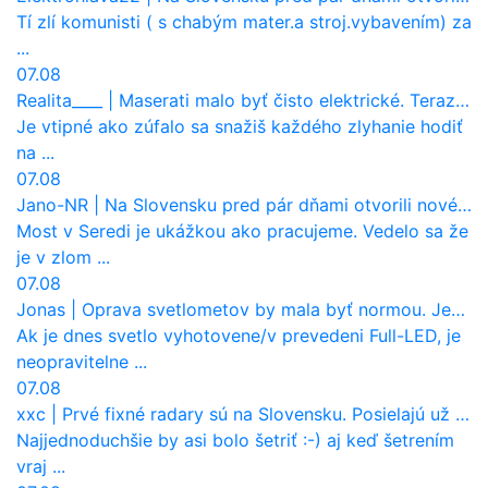
Tí zlí komunisti ( s chabým mater.a stroj.vybavením) za
...
07.08
Realita____
|
Maserati malo byť čisto elektrické. Teraz zisťuje, že potrebuje nový osemvalcový motor
Je vtipné ako zúfalo sa snažiš každého zlyhanie hodiť
na ...
07.08
Jano-NR
|
Na Slovensku pred pár dňami otvorili nové mosty, ktoré to sú?
Most v Seredi je ukážkou ako pracujeme. Vedelo sa že
je v zlom ...
07.08
Jonas
|
Oprava svetlometov by mala byť normou. Jeden nový dnes stojí priemerne 1251 eur!
Ak je dnes svetlo vyhotovene/v prevedeni Full-LED, je
neopravitelne ...
07.08
xxc
|
Prvé fixné radary sú na Slovensku. Posielajú už pokuty? Ukáže ich Waze?
Najjednoduchšie by asi bolo šetriť :-) aj keď šetrením
vraj ...