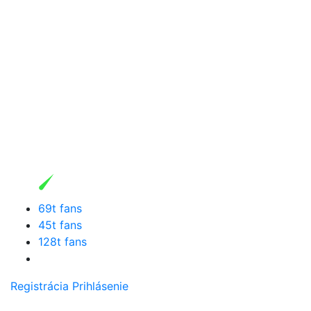
69t fans
45t fans
128t fans
Registrácia
Prihlásenie