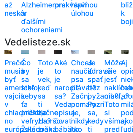
až
Alzheimerom
prekvapiť
hlavnou
bli
neskôr
a
úlohou
k
ďalšími
boj
ochoreniami
Vedelisteze.sk
Prečo
Čo
Toto
Aké
Chceš
Je
Môže
Aj
musia
by
je
to
naučiť
zdravšie
sa
opi
byť
sa
vek,
je
psa
spať
jesť
nie
americké
stalo,
keď
narodiť
plávať?
bez
naklíčen
má
vajcia
keby
sa
sa?
Začni
pyžama?
cibuľa?
„do
v
ťa
ti
Veda
pomaly
Pozri
Toto
mil
chladničke,
prehltla
začne
opisuje,
a
sa,
si
po
no
veľryba?
zhoršovať
čo
nikdy
kedy
všímaj
ako
európske
Žalúdočná
zrak.
bábätko
ho
ti
pred
ľud