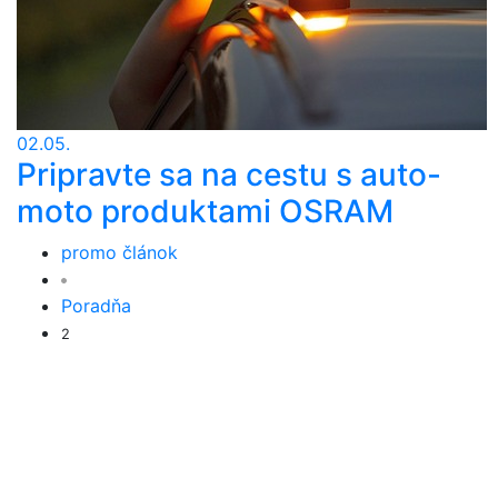
02.05.
Pripravte sa na cestu s auto-
moto produktami OSRAM
promo článok
Poradňa
2