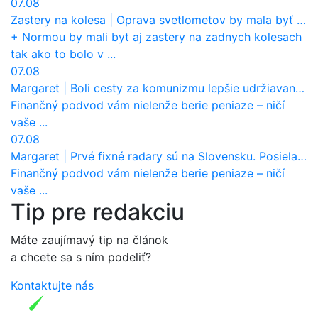
07.08
Zastery na kolesa
|
Oprava svetlometov by mala byť normou. Jeden nový dnes stojí priemerne 1251 eur!
+ Normou by mali byt aj zastery na zadnych kolesach
tak ako to bolo v ...
07.08
Margaret
|
Boli cesty za komunizmu lepšie udržiavané ako dnes?
Finančný podvod vám nielenže berie peniaze – ničí
vaše ...
07.08
Margaret
|
Prvé fixné radary sú na Slovensku. Posielajú už pokuty? Ukáže ich Waze?
Finančný podvod vám nielenže berie peniaze – ničí
vaše ...
Tip pre redakciu
Máte zaujímavý tip na článok
a chcete sa s ním podeliť?
Kontaktujte nás