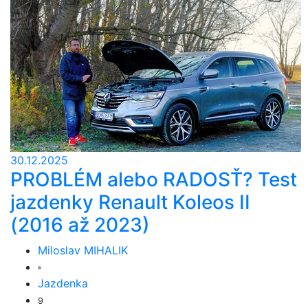
30.12.2025
PROBLÉM alebo RADOSŤ? Test
jazdenky Renault Koleos II
(2016 až 2023)
Miloslav MIHALIK
Jazdenka
9