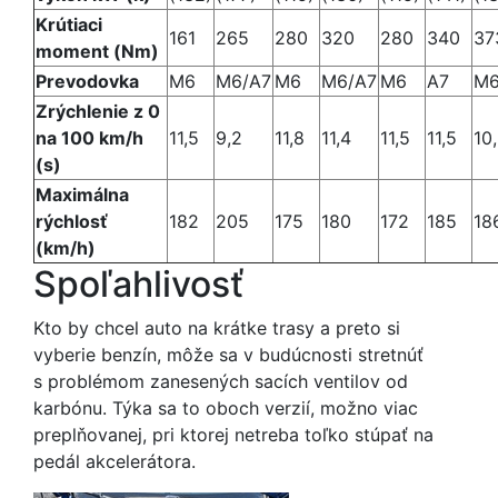
Krútiaci
161
265
280
320
280
340
37
moment (Nm)
Prevodovka
M6
M6/A7
M6
M6/A7
M6
A7
M6
Zrýchlenie z 0
na 100 km/h
11,5
9,2
11,8
11,4
11,5
11,5
10
(s)
Maximálna
rýchlosť
182
205
175
180
172
185
18
(km/h)
Spoľahlivosť
Kto by chcel auto na krátke trasy a preto si
vyberie benzín, môže sa v budúcnosti stretnúť
s problémom zanesených sacích ventilov od
karbónu. Týka sa to oboch verzií, možno viac
preplňovanej, pri ktorej netreba toľko stúpať na
pedál akcelerátora.