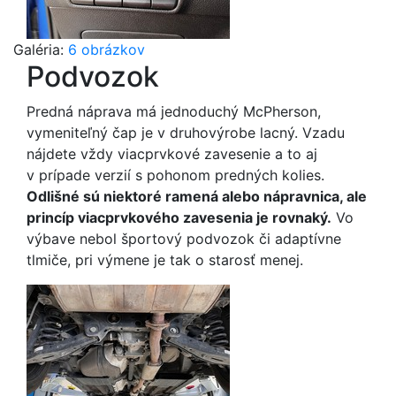
Galéria:
6 obrázkov
Podvozok
Predná náprava má jednoduchý McPherson,
vymeniteľný čap je v druhovýrobe lacný. Vzadu
nájdete vždy viacprvkové zavesenie a to aj
v prípade verzií s pohonom predných kolies.
Odlišné sú niektoré ramená alebo nápravnica, ale
princíp viacprvkového zavesenia je rovnaký.
Vo
výbave nebol športový podvozok či adaptívne
tlmiče, pri výmene je tak o starosť menej.