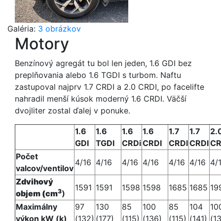
Galéria:
3 obrázkov
Motory
Benzínový agregát tu bol len jeden, 1.6 GDI bez
preplňovania alebo 1.6 TGDI s turbom. Naftu
zastupoval najprv 1.7 CRDI a 2.0 CRDI, po facelifte
nahradil menší kúsok moderný 1.6 CRDI. Väčší
dvojliter zostal ďalej v ponuke.
1.6
1.6
1.6
1.6
1.7
1.7
2.
GDI
TGDI
CRDi
CRDI
CRDI
CRDI
CR
Počet
4/16
4/16
4/16
4/16
4/16
4/16
4/
valcov/ventilov
Zdvihový
1591
1591
1598
1598
1685
1685
19
3
)
objem
(c
m
Maximálny
97
130
85
100
85
104
10
výkon kW (k)
(132)
(177)
(115)
(136)
(115)
(141)
(1