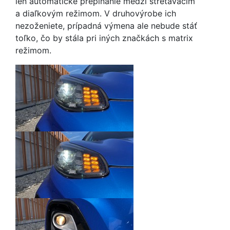
len automatické prepínanie medzi stretávacím
a diaľkovým režimom. V druhovýrobe ich
nezoženiete, prípadná výmena ale nebude stáť
toľko, čo by stála pri iných značkách s matrix
režimom.