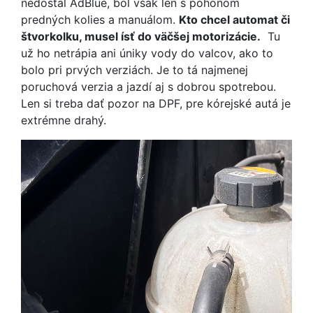
nedostal AdBlue, bol však len s pohonom
predných kolies a manuálom.
Kto chcel automat či
štvorkolku, musel ísť do väčšej motorizácie.
Tu
už ho netrápia ani úniky vody do valcov, ako to
bolo pri prvých verziách. Je to tá najmenej
poruchová verzia a jazdí aj s dobrou spotrebou.
Len si treba dať pozor na DPF, pre kórejské autá je
extrémne drahý.