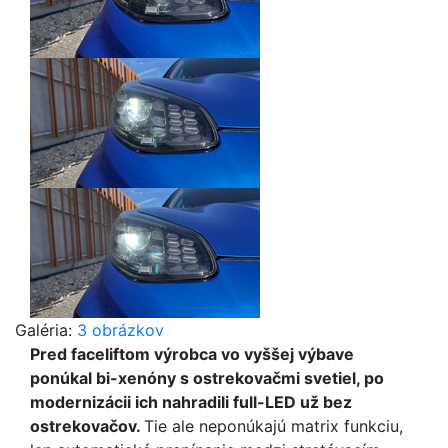
Galéria:
3 obrázkov
Pred faceliftom výrobca vo vyššej výbave
ponúkal bi-xenóny s ostrekovačmi svetiel, po
modernizácii ich nahradili full-LED už bez
ostrekovačov.
Tie ale neponúkajú matrix funkciu,