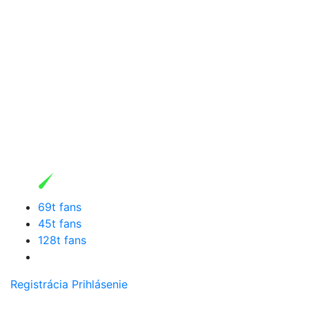
69t fans
45t fans
128t fans
Registrácia
Prihlásenie