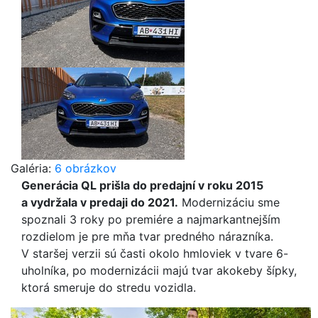
Galéria:
6 obrázkov
Generácia QL prišla do predajní v roku 2015
a vydržala v predaji do 2021.
Modernizáciu sme
spoznali 3 roky po premiére a najmarkantnejším
rozdielom je pre mňa tvar predného nárazníka.
V staršej verzii sú časti okolo hmloviek v tvare 6-
uholníka, po modernizácii majú tvar akokeby šípky,
ktorá smeruje do stredu vozidla.