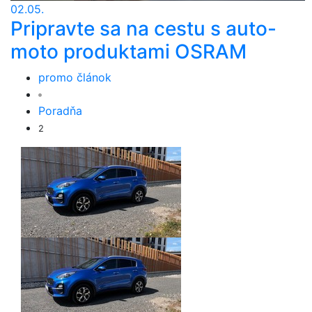
02.05.
Pripravte sa na cestu s auto-
moto produktami OSRAM
promo článok
Poradňa
2