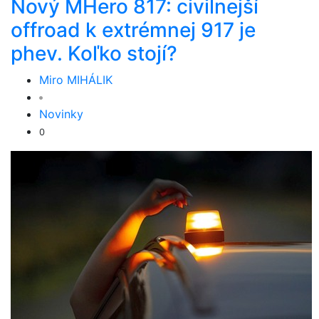
Nový MHero 817: civilnejší
offroad k extrémnej 917 je
phev. Koľko stojí?
Miro MIHÁLIK
Novinky
0