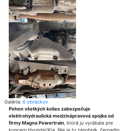
Galéria:
6 obrázkov
Pohon všetkých kolies zabezpečuje
elektrohydraulická medzinápravová spojka od
firmy Magna Powertrain
, ktorá ju vyrábala pre
koncern Hyundai/Kia. Nie je tu zásobník, čerpadlo