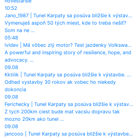
nové
staršie
10:52
Jano_1987
|
Tunel Karpaty sa posúva bližšie k výstavbe. NDS urobila dôležitý krok
Vymenuješ aspoň 50 tých miest, kde to treba riešiť?
Som na ne ...
05:48
lvldev
|
Má vôbec zlý motor? Test jazdenky Volkswagen T-Roc (2017 až 2025)
A powerful and inspiring story of resilience, hope, and
advocacy. ...
09.08
Kktiiik
|
Tunel Karpaty sa posúva bližšie k výstavbe. NDS urobila dôležitý krok
Odhad vystavby 30 rokov ak vobec ho niekedy
dokoncia
09.08
Ferichecky
|
Tunel Karpaty sa posúva bližšie k výstavbe. NDS urobila dôležitý krok
Z tych 200km ciest bude mat vacsiu dopravu tak
mozno 20km ako tunel ...
09.08
jancooo
|
Tunel Karpaty sa posúva bližšie k výstavbe. NDS urobila dôležitý krok