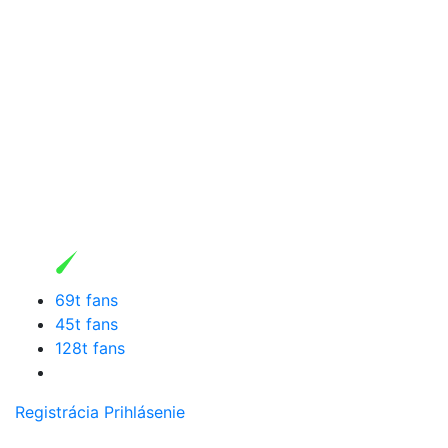
69t fans
45t fans
128t fans
Registrácia
Prihlásenie