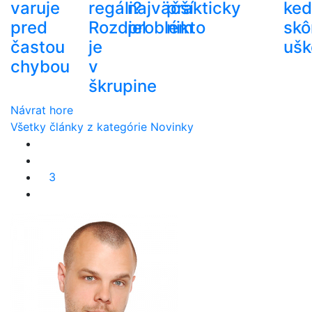
varuje
regáli?
najväčší
prakticky
ke
pred
Rozdiel
problém
nikto
skô
častou
je
ušk
chybou
v
škrupine
Návrat hore
Všetky články z kategórie Novinky
3