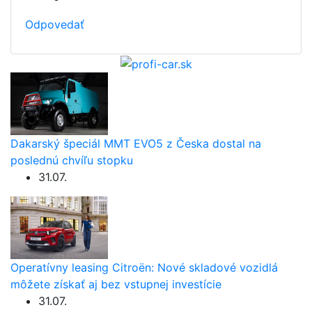
Odpovedať
Dakarský špeciál MMT EVO5 z Česka dostal na
poslednú chvíľu stopku
31.07.
Operatívny leasing Citroën: Nové skladové vozidlá
môžete získať aj bez vstupnej investície
31.07.