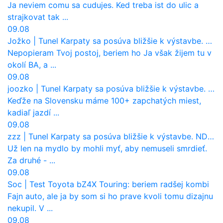
Ja neviem comu sa cudujes. Ked treba ist do ulic a
strajkovat tak ...
09.08
Jožko
|
Tunel Karpaty sa posúva bližšie k výstavbe. NDS urobila dôležitý krok
Nepopieram Tvoj postoj, beriem ho Ja však žijem tu v
okolí BA, a ...
09.08
joozko
|
Tunel Karpaty sa posúva bližšie k výstavbe. NDS urobila dôležitý krok
Keďže na Slovensku máme 100+ zapchatých miest,
kadiaľ jazdí ...
09.08
zzz
|
Tunel Karpaty sa posúva bližšie k výstavbe. NDS urobila dôležitý krok
Už len na mydlo by mohli myť, aby nemuseli smrdieť.
Za druhé - ...
09.08
Soc
|
Test Toyota bZ4X Touring: beriem radšej kombi
Fajn auto, ale ja by som si ho prave kvoli tomu dizajnu
nekupil. V ...
09.08