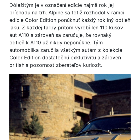
Dôležitým je v označení edície najmä rok jej
príchodu na trh. Alpine sa totiž rozhodol v rámci
edície Color Edition ponúknuť každý rok iný odtieň
laku. Z každej farby pritom vyrobí len 110 kusov
áut A110 a zároveň sa zaručuje, že rovnaký
odtieň k A110 už nikdy neponúkne. Tým
automobilka zaručila všetkým autám z kolekcie
Color Edition dostatočnú exkluzivitu a zároveň
pritiahla pozornosť zberateľov kuriozít.