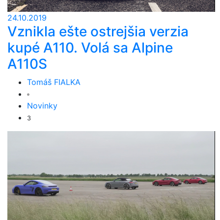
24.10.2019
Vznikla ešte ostrejšia verzia
kupé A110. Volá sa Alpine
A110S
Tomáš FIALKA
Novinky
3