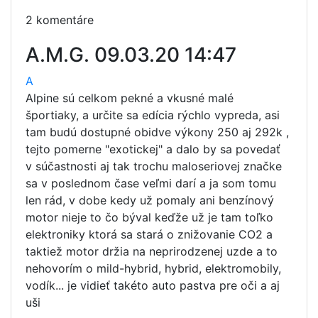
2 komentáre
A.M.G.
09.03.20 14:47
A
Alpine sú celkom pekné a vkusné malé
športiaky, a určite sa edícia rýchlo vypreda, asi
tam budú dostupné obidve výkony 250 aj 292k ,
tejto pomerne "exotickej" a dalo by sa povedať
v súčastnosti aj tak trochu maloseriovej značke
sa v poslednom čase veľmi darí a ja som tomu
len rád, v dobe kedy už pomaly ani benzínový
motor nieje to čo býval keďže už je tam toľko
elektroniky ktorá sa stará o znižovanie CO2 a
taktiež motor držia na neprirodzenej uzde a to
nehovorím o mild-hybrid, hybrid, elektromobily,
vodík... je vidieť takéto auto pastva pre oči a aj
uši