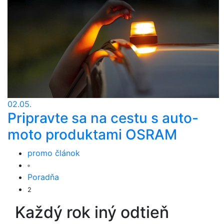
02.05.
Pripravte sa na cestu s auto-
moto produktami OSRAM
promo článok
Poradňa
2
Každý rok iný odtieň