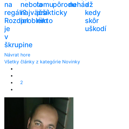
na
nebola
tomu
pôrodu
nehádž
a
regáli?
najväčší
prakticky
kedy
Rozdiel
problém
nikto
skôr
je
uškodí
v
škrupine
Návrat hore
Všetky články z kategórie Novinky
2