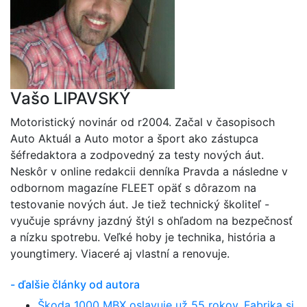
Vašo LIPAVSKÝ
Motoristický novinár od r2004. Začal v časopisoch
Auto Aktuál a Auto motor a šport ako zástupca
šéfredaktora a zodpovedný za testy nových áut.
Neskôr v online redakcii denníka Pravda a následne v
odbornom magazíne FLEET opäť s dôrazom na
testovanie nových áut. Je tiež technický školiteľ -
vyučuje správny jazdný štýl s ohľadom na bezpečnosť
a nízku spotrebu. Veľké hoby je technika, história a
youngtimery. Viaceré aj vlastní a renovuje.
- ďalšie články od autora
Škoda 1000 MBX oslavuje už 55 rokov. Fabrika si