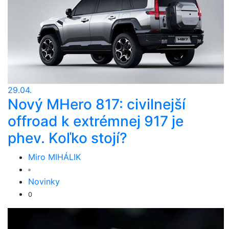
29.04.
Nový MHero 817: civilnejší
offroad k extrémnej 917 je
phev. Koľko stojí?
Miro MIHÁLIK
Novinky
0