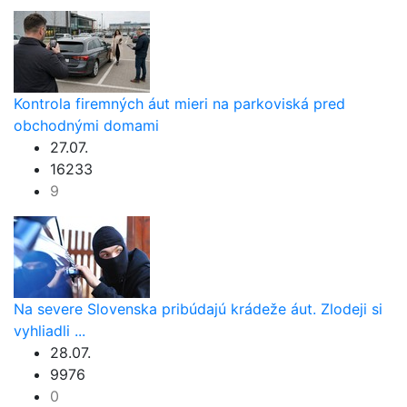
Kontrola firemných áut mieri na parkoviská pred
obchodnými domami
27.07.
16233
9
Na severe Slovenska pribúdajú krádeže áut. Zlodeji si
vyhliadli ...
28.07.
9976
0