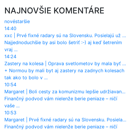
NAJNOVŠIE KOMENTÁRE
nové
staršie
14:40
xxc
|
Prvé fixné radary sú na Slovensku. Posielajú už pokuty? Ukáže ich Waze?
Najjednoduchšie by asi bolo šetriť :-) aj keď šetrením
vraj ...
14:24
Zastery na kolesa
|
Oprava svetlometov by mala byť normou. Jeden nový dnes stojí priemerne 1251 eur!
+ Normou by mali byt aj zastery na zadnych kolesach
tak ako to bolo v ...
10:54
Margaret
|
Boli cesty za komunizmu lepšie udržiavané ako dnes?
Finančný podvod vám nielenže berie peniaze – ničí
vaše ...
10:53
Margaret
|
Prvé fixné radary sú na Slovensku. Posielajú už pokuty? Ukáže ich Waze?
Finančný podvod vám nielenže berie peniaze – ničí