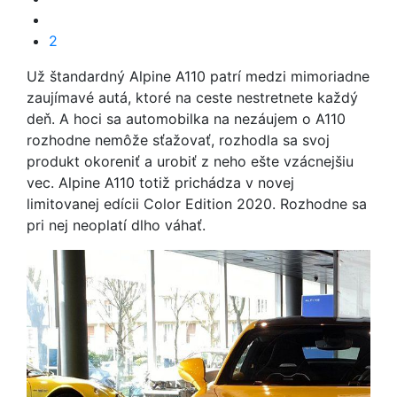
2
Už štandardný Alpine A110 patrí medzi mimoriadne
zaujímavé autá, ktoré na ceste nestretnete každý
deň. A hoci sa automobilka na nezáujem o A110
rozhodne nemôže sťažovať, rozhodla sa svoj
produkt okoreniť a urobiť z neho ešte vzácnejšiu
vec. Alpine A110 totiž prichádza v novej
limitovanej edícii Color Edition 2020. Rozhodne sa
pri nej neoplatí dlho váhať.