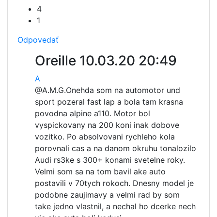
4
1
Odpovedať
Oreille
10.03.20 20:49
A
@A.M.G.
Onehda som na automotor und
sport pozeral fast lap a bola tam krasna
povodna alpine a110. Motor bol
vyspickovany na 200 koni inak dobove
vozitko. Po absolvovani rychleho kola
porovnali cas a na danom okruhu tonalozilo
Audi rs3ke s 300+ konami svetelne roky.
Velmi som sa na tom bavil ake auto
postavili v 70tych rokoch. Dnesny model je
podobne zaujimavy a velmi rad by som
take jedno vlastnil, a nechal ho dcerke nech