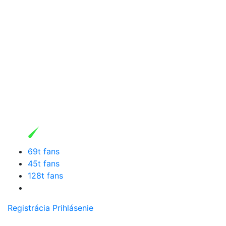
69t fans
45t fans
128t fans
Registrácia
Prihlásenie