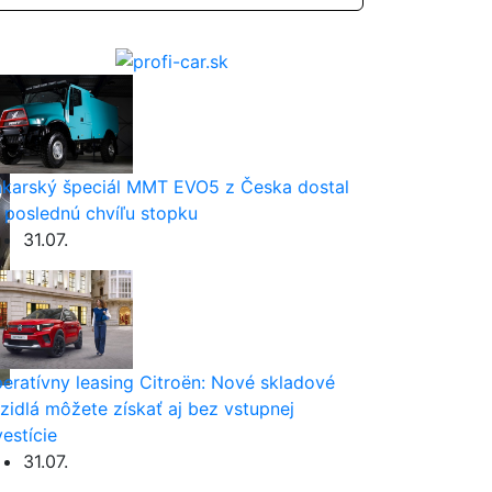
karský špeciál MMT EVO5 z Česka dostal
 poslednú chvíľu stopku
31.07.
eratívny leasing Citroën: Nové skladové
zidlá môžete získať aj bez vstupnej
vestície
31.07.