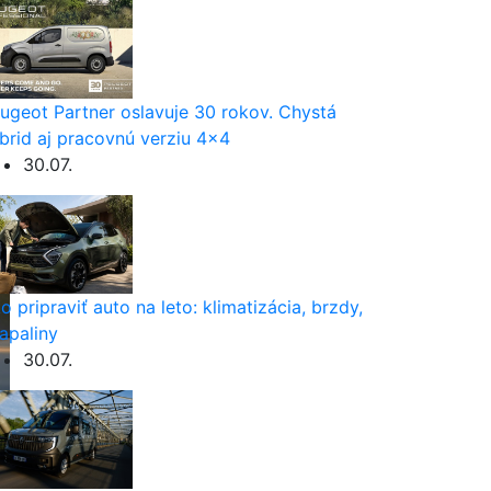
ugeot Partner oslavuje 30 rokov. Chystá
brid aj pracovnú verziu 4×4
30.07.
o pripraviť auto na leto: klimatizácia, brzdy,
apaliny
30.07.