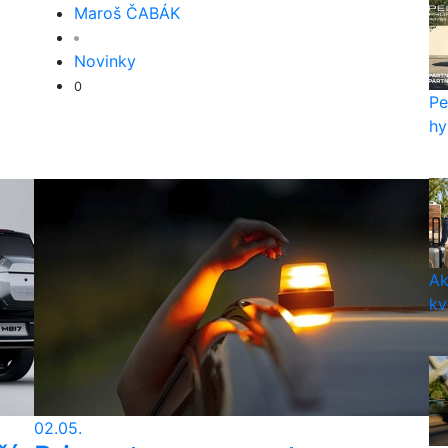
Maroš ČABÁK
Novinky
0
Pe
hy
Ak
kv
02.05.