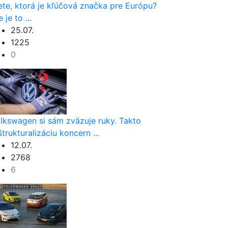
ete, ktorá je kľúčová značka pre Európu?
 je to ...
25.07.
1225
0
lkswagen si sám zväzuje ruky. Takto
štrukturalizáciu koncern ...
12.07.
2768
6