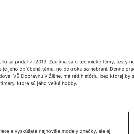
chu sa pridal v r2013. Zaujíma sa o technické témy, testy n
ie je jeho obľúbená téma, no pokroku sa nebráni. Denne pr
doval VŠ Dopravnú v Žiline, má rád históriu, bez ktorej by 
timery, ktoré sú jeho veľké hobby.
riete a vyskúšate najnovšie modely značky, ale aj