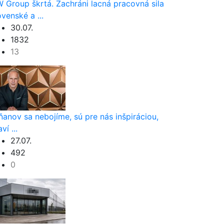
 Group škrtá. Zachráni lacná pracovná sila
ovenské a ...
30.07.
1832
13
ňanov sa nebojíme, sú pre nás inšpiráciou,
ví ...
27.07.
492
0