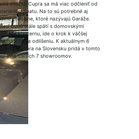
adá značka Cupra sa má viac odčleniť od
terského Seatu. Na to sú potrebné aj
astné predajne, ktoré nazývajú Garáže.
 keď budú stále spätí s domovskými
ačkami koncernu, ide o krok k väčšej
rsonalizácii a odlíšeniu. K aktuálnym 6
arážam“ Cupra na Slovensku pridá v tomto
ku ešte ďalších 7 showroomov.