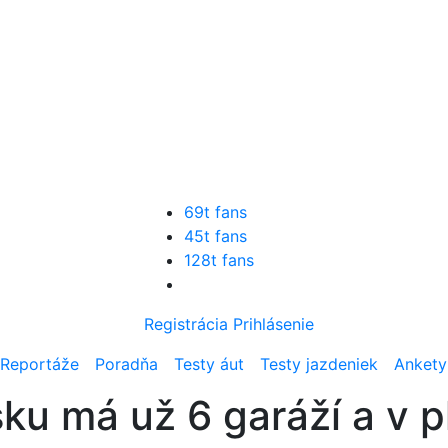
69t fans
45t fans
128t fans
Registrácia
Prihlásenie
Reportáže
Poradňa
Testy áut
Testy jazdeniek
Ankety
ku má už 6 garáží a v p