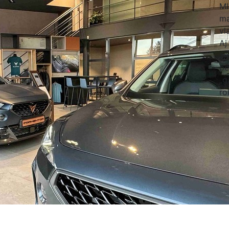
Ml
ma
vl
Aj
zn
pe
„g
ro