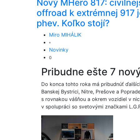
Nový MHero 817: civilnej
offroad k extrémnej 917 j
phev. Koľko stojí?
Miro MIHÁLIK
Novinky
0
Pribudne ešte 7 nov
Do konca tohto roka má pribudnúť ďalšíc
Banskej Bystrici, Nitre, Prešove a Poprad
s rovnakou vášňou a okrem vozidiel v nich
v spolupráci so svetovými značkami L.G.R.