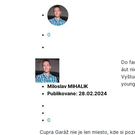
0
Do fa
áut n
Vyštu
young
Miloslav MIHALIK
Publikovane: 28.02.2024
0
Cupra Garáž nie je len miesto, kde si poz