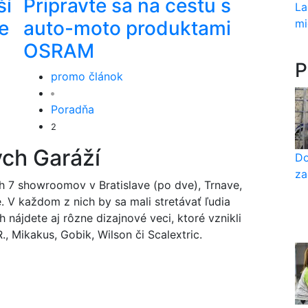
ší
Pripravte sa na cestu s
La
mi
e
auto-moto produktami
OSRAM
P
promo článok
Poradňa
2
ých Garáží
Do
za
h 7 showroomov v Bratislave (po dve), Trnave,
e. V každom z nich by sa mali stretávať ľudia
 nájdete aj rôzne dizajnové veci, ktoré vznikli
, Mikakus, Gobik, Wilson či Scalextric.