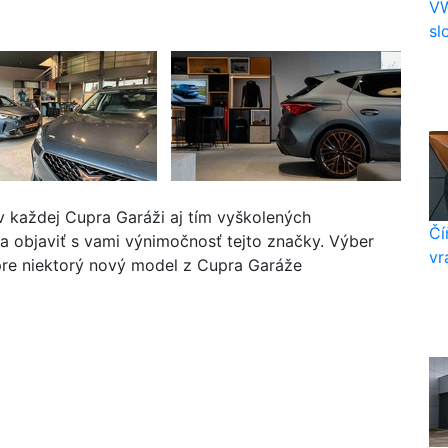
VW
sl
v každej Cupra Garáži aj tím vyškolených
Čí
 a objaviť s vami výnimočnosť tejto značky. Výber
vra
 pre niektorý nový model z Cupra Garáže