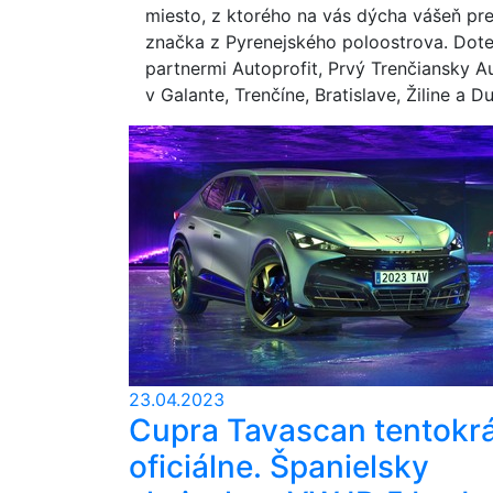
miesto, z ktorého na vás dýcha vášeň pre
značka z Pyrenejského poloostrova. Doter
partnermi Autoprofit, Prvý Trenčiansky A
v Galante, Trenčíne, Bratislave, Žiline a D
23.04.2023
Cupra Tavascan tentokr
oficiálne. Španielsky