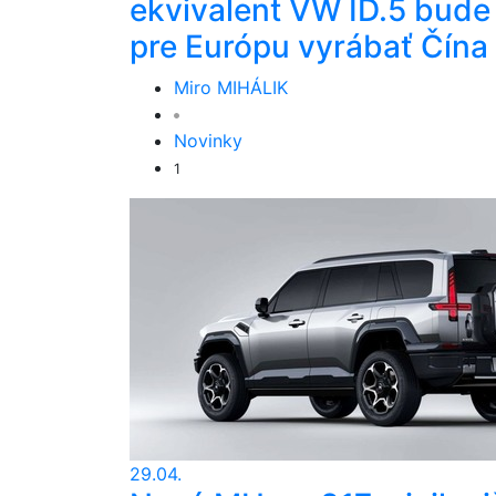
ekvivalent VW ID.5 bude
pre Európu vyrábať Čína
Miro MIHÁLIK
Novinky
1
29.04.