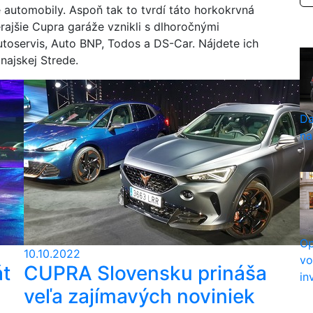
 automobily. Aspoň tak to tvrdí táto horkokrvná
ajšie Cupra garáže vznikli s dlhoročnými
utoservis, Auto BNP, Todos a DS-Car. Nájdete ich
unajskej Strede.
Da
na
Op
10.10.2022
vo
át
CUPRA Slovensku prináša
in
veľa zajímavých noviniek