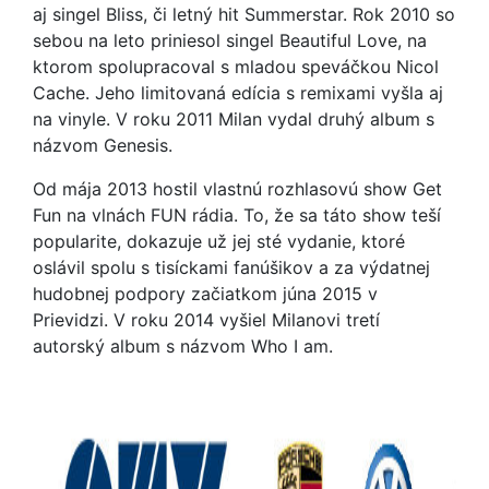
aj singel Bliss, či letný hit Summerstar. Rok 2010 so
sebou na leto priniesol singel Beautiful Love, na
ktorom spolupracoval s mladou speváčkou Nicol
Cache. Jeho limitovaná edícia s remixami vyšla aj
na vinyle. V roku 2011 Milan vydal druhý album s
názvom Genesis.
Od mája 2013 hostil vlastnú rozhlasovú show Get
Fun na vlnách FUN rádia. To, že sa táto show teší
popularite, dokazuje už jej sté vydanie, ktoré
oslávil spolu s tisíckami fanúšikov a za výdatnej
hudobnej podpory začiatkom júna 2015 v
Prievidzi. V roku 2014 vyšiel Milanovi tretí
autorský album s názvom Who I am.