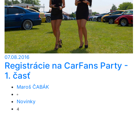
07.08.2016
Registrácie na CarFans Party -
1. časť
Maroš ČABÁK
Novinky
4