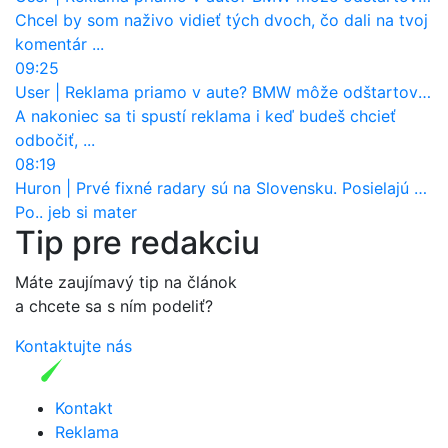
Chcel by som naživo vidieť tých dvoch, čo dali na tvoj
komentár ...
09:25
User
|
Reklama priamo v aute? BMW môže odštartovať nový trend
A nakoniec sa ti spustí reklama i keď budeš chcieť
odbočiť, ...
08:19
Huron
|
Prvé fixné radary sú na Slovensku. Posielajú už pokuty? Ukáže ich Waze?
Po.. jeb si mater
Tip pre redakciu
Máte zaujímavý tip na článok
a chcete sa s ním podeliť?
Kontaktujte nás
Kontakt
Reklama