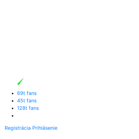
69t fans
45t fans
128t fans
Registrácia
Prihlásenie