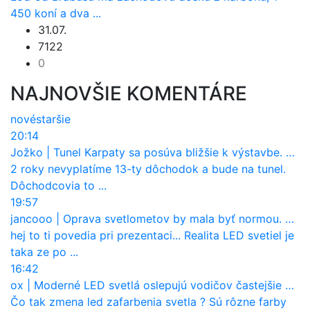
450 koní a dva ...
31.07.
7122
0
NAJNOVŠIE KOMENTÁRE
nové
staršie
20:14
Jožko
|
Tunel Karpaty sa posúva bližšie k výstavbe. NDS urobila dôležitý krok
2 roky nevyplatíme 13-ty dôchodok a bude na tunel.
Dôchodcovia to ...
19:57
jancooo
|
Oprava svetlometov by mala byť normou. Jeden nový dnes stojí priemerne 1251 eur!
hej to ti povedia pri prezentaci... Realita LED svetiel je
taka ze po ...
16:42
ox
|
Moderné LED svetlá oslepujú vodičov častejšie než staré halogény
Čo tak zmena led zafarbenia svetla ? Sú rôzne farby