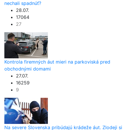
nechali spadnúť?
28.07.
17064
27
Kontrola firemných áut mieri na parkoviská pred
obchodnými domami
27.07.
16259
9
Na severe Slovenska pribúdajú krádeže áut. Zlodeji si