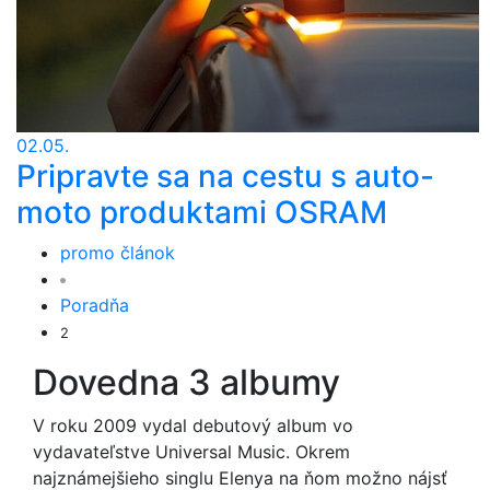
02.05.
Pripravte sa na cestu s auto-
moto produktami OSRAM
promo článok
Poradňa
2
Dovedna 3 albumy
V roku 2009 vydal debutový album vo
vydavateľstve Universal Music. Okrem
najznámejšieho singlu Elenya na ňom možno nájsť