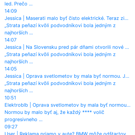
led. Prečo ...
14:09
Jessica
|
Maserati malo byť čisto elektrické. Teraz zisťuje, že potrebuje nový osemvalcový motor
„Strata peňazí kvôli podvodníkovi bola jedným z
najhorších ...
14:07
Jessica
|
Na Slovensku pred pár dňami otvorili nové mosty, ktoré to sú?
„Strata peňazí kvôli podvodníkovi bola jedným z
najhorších ...
14:05
Jessica
|
Oprava svetlometov by mala byť normou. Jeden nový dnes stojí priemerne 1251 eur!
„Strata peňazí kvôli podvodníkovi bola jedným z
najhorších ...
10:51
Elektroblb
|
Oprava svetlometov by mala byť normou. Jeden nový dnes stojí priemerne 1251 eur!
Normou by malo byť aj, že každý **** volič
progresivneho ...
09:27
User
|
Reklama priamo v aute? BMW môže odštartovať nový trend