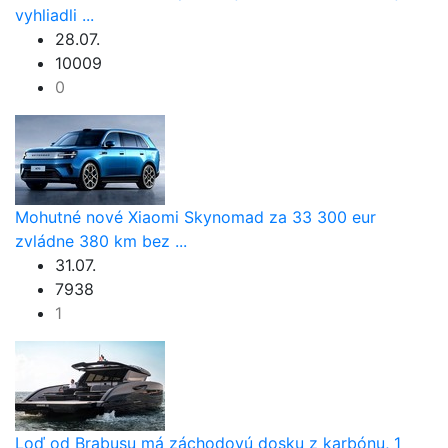
vyhliadli ...
28.07.
10009
0
Mohutné nové Xiaomi Skynomad za 33 300 eur
zvládne 380 km bez ...
31.07.
7938
1
Loď od Brabusu má záchodovú dosku z karbónu, 1