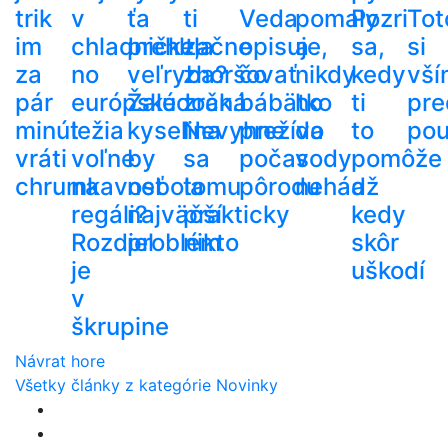
trik
v
ťa
ti
Veda
pomaly
Pozri
Tot
im
chladničke,
prehltla
začne
opisuje,
a
sa,
si
za
no
veľryba?
zhoršovať
čo
nikdy
kedy
vší
pár
európske
Žalúdočná
zrak.
bábätko
ho
ti
pre
minút
ležia
kyselina
Nevyhne
prežíva
do
to
pou
vráti
voľne
by
sa
počas
vody
pomôže
chrumkavosť
na
nebola
tomu
pôrodu
nehádž
a
regáli?
najväčší
prakticky
kedy
Rozdiel
problém
nikto
skôr
je
uškodí
v
škrupine
Návrat hore
Všetky články z kategórie Novinky