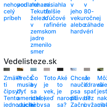
nehovorí
podlahe
nohami.
zasiahla
v
v
celý
Tekuté
ďalšie
jeho
80-
príbeh
železo
kľúčové
veku
ročnej
v
rafinérie
alebo
záhade
zemskom
hardvéri
jadre
zmenilo
smer
Vedelisteze.sk
Zmäkli
Prečo
Čo
Toto
Aké
Chceš
Je
Mô
ti
musia
by
je
to
naučiť
zdravši
sa
čipsy?
byť
sa
vek,
je
psa
spať
jes
Tento
americké
stalo,
keď
narodiť
plávať?
bez
nak
jednoduchý
vajcia
keby
sa
sa?
Začni
pyžama
cib