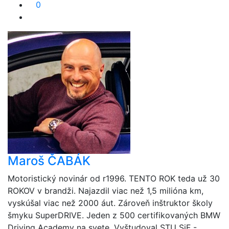
0
Maroš ČABÁK
Motoristický novinár od r1996. TENTO ROK teda už 30
ROKOV v brandži. Najazdil viac než 1,5 milióna km,
vyskúšal viac než 2000 áut. Zároveň inštruktor školy
šmyku SuperDRIVE. Jeden z 500 certifikovaných BMW
Driving Academy na svete. Vyštudoval STU SjF -