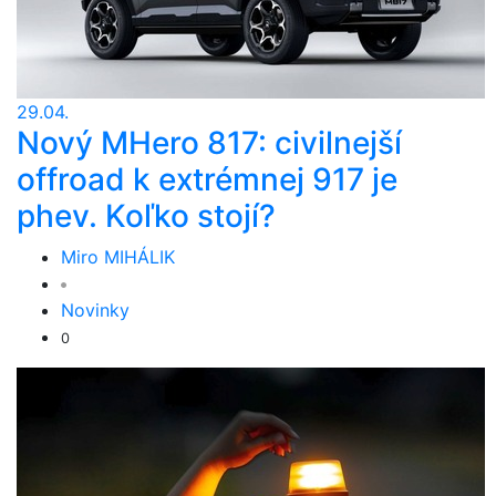
29.04.
Nový MHero 817: civilnejší
offroad k extrémnej 917 je
phev. Koľko stojí?
Miro MIHÁLIK
Novinky
0