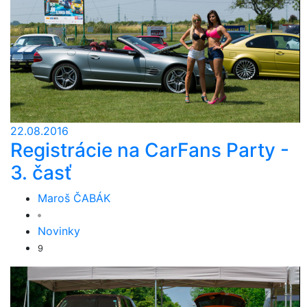
22.08.2016
Registrácie na CarFans Party -
3. časť
Maroš ČABÁK
Novinky
9