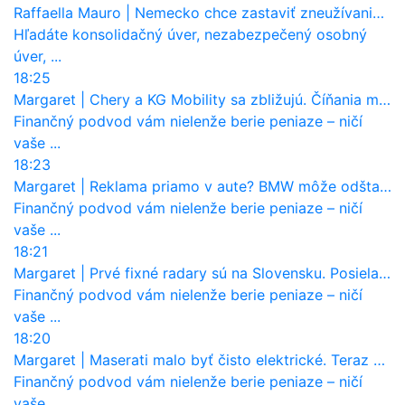
Raffaella Mauro
|
Nemecko chce zastaviť zneužívanie dotácií na elektromobily. Pritvrdí pravidlá
Hľadáte konsolidačný úver, nezabezpečený osobný
úver, ...
18:25
Margaret
|
Chery a KG Mobility sa zbližujú. Číňania môžu získať 10 % bývalého SsangYongu
Finančný podvod vám nielenže berie peniaze – ničí
vaše ...
18:23
Margaret
|
Reklama priamo v aute? BMW môže odštartovať nový trend
Finančný podvod vám nielenže berie peniaze – ničí
vaše ...
18:21
Margaret
|
Prvé fixné radary sú na Slovensku. Posielajú už pokuty? Ukáže ich Waze?
Finančný podvod vám nielenže berie peniaze – ničí
vaše ...
18:20
Margaret
|
Maserati malo byť čisto elektrické. Teraz zisťuje, že potrebuje nový osemvalcový motor
Finančný podvod vám nielenže berie peniaze – ničí
vaše ...