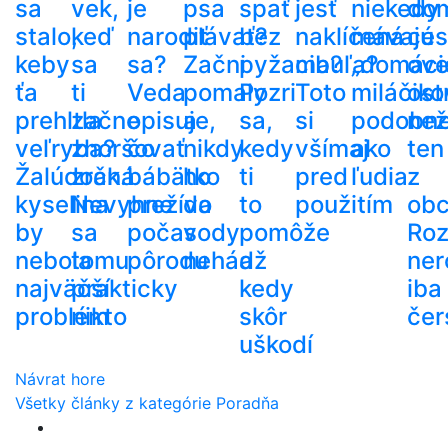
sa
vek,
je
psa
spať
jesť
niekedy
do
stalo,
keď
narodiť
plávať?
bez
naklíčená
mávajú
ces
keby
sa
sa?
Začni
pyžama?
cibuľa?
„domáci
ove
ťa
ti
Veda
pomaly
Pozri
Toto
miláčiko
ost
prehltla
začne
opisuje,
a
sa,
si
podobn
než
veľryba?
zhoršovať
čo
nikdy
kedy
všímaj
ako
ten
Žalúdočná
zrak.
bábätko
ho
ti
pred
ľudia
z
kyselina
Nevyhne
prežíva
do
to
použitím
ob
by
sa
počas
vody
pomôže
Roz
nebola
tomu
pôrodu
nehádž
a
ner
najväčší
prakticky
kedy
iba
problém
nikto
skôr
čer
uškodí
Návrat hore
Všetky články z kategórie Poradňa