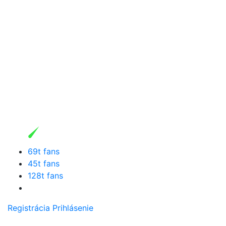
69t fans
45t fans
128t fans
Registrácia
Prihlásenie