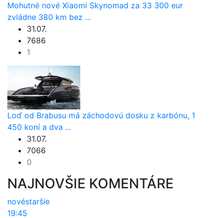
Mohutné nové Xiaomi Skynomad za 33 300 eur
zvládne 380 km bez ...
31.07.
7686
1
Loď od Brabusu má záchodovú dosku z karbónu, 1
450 koní a dva ...
31.07.
7066
0
NAJNOVŠIE KOMENTÁRE
nové
staršie
19:45