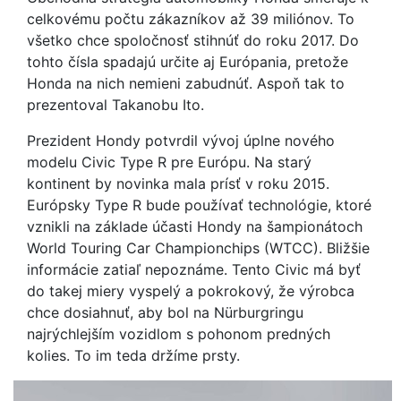
celkovému počtu zákazníkov až 39 miliónov. To
všetko chce spoločnosť stihnúť do roku 2017. Do
tohto čísla spadajú určite aj Európania, pretože
Honda na nich nemieni zabudnúť. Aspoň tak to
prezentoval Takanobu Ito.
Prezident Hondy potvrdil vývoj úplne nového
modelu Civic Type R pre Európu. Na starý
kontinent by novinka mala prísť v roku 2015.
Európsky Type R bude používať technológie, ktoré
vznikli na základe účasti Hondy na šampionátoch
World Touring Car Championchips (WTCC). Bližšie
informácie zatiaľ nepoznáme. Tento Civic má byť
do takej miery vyspelý a pokrokový, že výrobca
chce dosiahnuť, aby bol na Nürburgringu
najrýchlejším vozidlom s pohonom predných
kolies. To im teda držíme prsty.