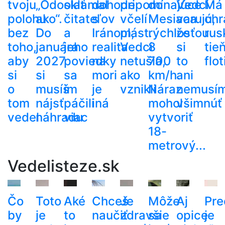
tvoju
„Odoslať
oklamal
dohode
pripomínajúce
do
Vedci
Má
polohu
ako“.
čitateľov
s
včelí
Mesiaca
varujú,
chr
bez
Do
a
Iránom,
plást.
rýchlosťou
že
rus
toho,
januára
jeho
realita
Vedci
8
si
tie
aby
2027
poviedky
na
netušia,
700
to
flot
si
si
sa
mori
ako
km/h.
ani
o
musíš
im
je
vznikli
Náraz
nemusí
tom
nájsť
páčili
iná
mohol
všimnúť
vedel
náhradu
viac
vytvoriť
18-
metrový...
Vedelisteze.sk
Čo
Toto
Aké
Chceš
Je
Môže
Aj
Pre
by
je
to
naučiť
zdravšie
sa
opice
je