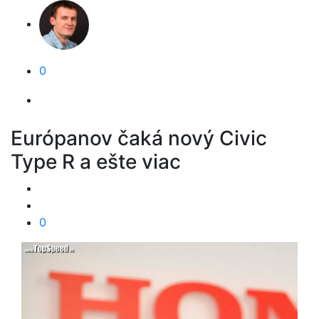
0
Európanov čaká nový Civic
Type R a ešte viac
0