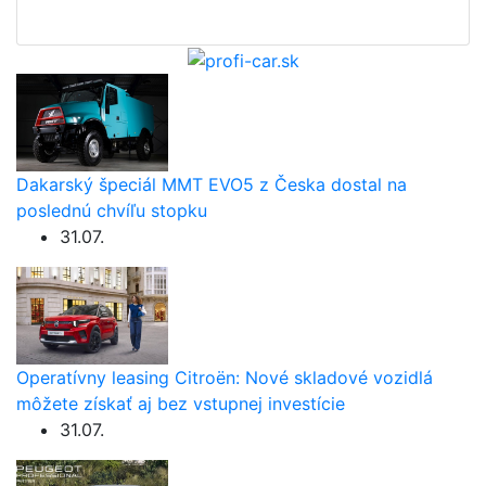
Dakarský špeciál MMT EVO5 z Česka dostal na
poslednú chvíľu stopku
31.07.
Operatívny leasing Citroën: Nové skladové vozidlá
môžete získať aj bez vstupnej investície
31.07.