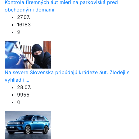
Kontrola firemných áut mieri na parkoviská pred
obchodnými domami
27.07.
16183
9
Na severe Slovenska pribúdajú krádeže áut. Zlodeji si
vyhliadli ...
28.07.
9955
0