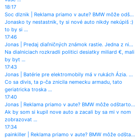
18:17
Soc dlznik
|
Reklama priamo v aute? BMW môže odštartovať nový trend
Jonasko ty nestastnik, ty si nové auto nikdy nekúpiš :)
to by si ...
17:46
Jonas
|
Predaj diaľničných známok rastie. Jedna z nich zaznamenala nečakane výrazný nárast
Na dialniciach rozkradli politici desiatky miliard €, mali
by byt ...
17:43
Jonas
|
Batérie pre elektromobily má v rukách Ázia. Európa ale stráca kontrolu aj nad vlastnou výrobou!
Co sa divis, ta p-ča znicila nemecku armadu, tato
geriatricka troska ...
17:40
Jonas
|
Reklama priamo v aute? BMW môže odštartovať nový trend
Ak by som si kupil nove auto a zacali by sa mi v nom
zobrazovat ...
17:34
painkiller
|
Reklama priamo v aute? BMW môže odštartovať nový trend