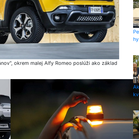
Pe
hy
ov", okrem malej Alfy Romeo poslúži ako základ
Ak
kv