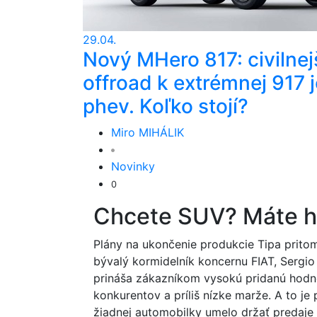
29.04.
Nový MHero 817: civilnej
offroad k extrémnej 917 j
phev. Koľko stojí?
Miro MIHÁLIK
Novinky
0
Chcete SUV? Máte h
Plány na ukončenie produkcie Tipa prito
bývalý kormidelník koncernu FIAT, Sergio
prináša zákazníkom vysokú pridanú hodn
konkurentov a príliš nízke marže. A to j
žiadnej automobilky umelo držať predaje 