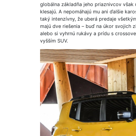
globálna základňa jeho priaznivcov však
klesajú. A nepomáhajú mu ani ďalšie karo
taký intenzívny, že uberá predaje všetk
majú dve riešenia – buď na úkor svojich 
alebo si vyhrnú rukávy a prídu s cross
vyšším SUV.