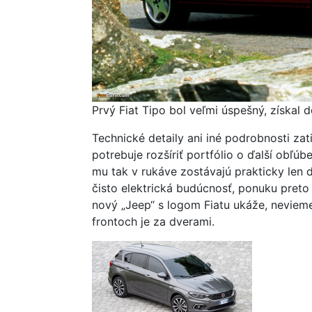
Prvý Fiat Tipo bol veľmi úspešný, získal 
Technické detaily ani iné podrobnosti zati
potrebuje rozšíriť portfólio o ďalší obľú
mu tak v rukáve zostávajú prakticky len 
čisto elektrická budúcnosť, ponuku preto
nový „Jeep“ s logom Fiatu ukáže, nevieme
frontoch je za dverami.