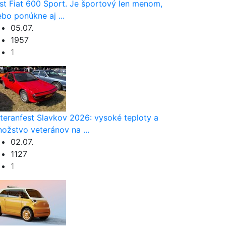
st Fiat 600 Sport. Je športový len menom,
ebo ponúkne aj ...
05.07.
1957
1
teranfest Slavkov 2026: vysoké teploty a
ožstvo veteránov na ...
02.07.
1127
1