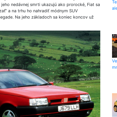
Te
 jeho nedávnej smrti ukazujú ako prorocké, Fiat sa
al
ezať“ a na trhu ho nahradiť módnym SUV
egade. Na jeho základoch sa koniec koncov už
Ve
mn