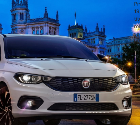
Pr
19
ti
ro
sa
kl
zá
ch
au