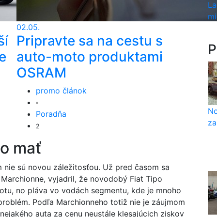
La
mi
02.05.
ší
Pripravte sa na cestu s
P
e
auto-moto produktami
OSRAM
promo článok
No
Poradňa
za
2
o mať
m nie sú novou záležitosťou. Už pred časom sa
 Marchionne, vyjadril, že novodobý Fiat Tipo
otu, no pláva vo vodách segmentu, kde je mnoho
e problém. Podľa Marchionneho totiž nie je záujmom
nejakého auta za cenu neustále klesajúcich ziskov