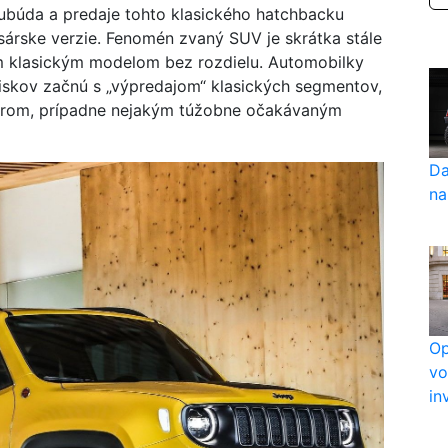
 ubúda a predaje tohto klasického hatchbacku
sárske verzie. Fenomén zvaný SUV je skrátka stále
ým klasickým modelom bez rozdielu. Automobilky
ziskov začnú s „výpredajom“ klasických segmentov,
overom, prípadne nejakým túžobne očakávaným
Da
na
Op
vo
in