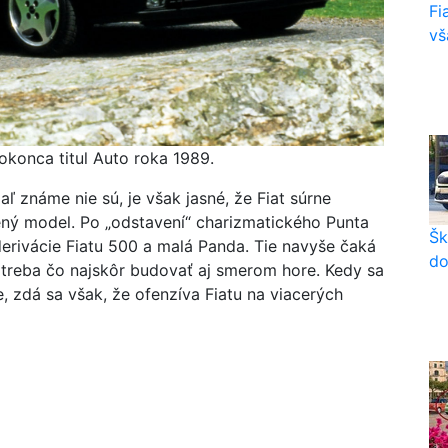
Fi
vš
dokonca titul Auto roka 1989.
aľ známe nie sú, je však jasné, že Fiat súrne
bený model. Po „odstavení“ charizmatického Punta
Šk
derivácie Fiatu 500 a malá Panda. Tie navyše čaká
do
 treba čo najskôr budovať aj smerom hore. Kedy sa
, zdá sa však, že ofenzíva Fiatu na viacerých