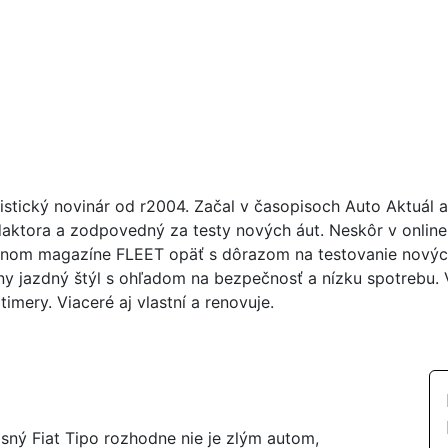
istický novinár od r2004. Začal v časopisoch Auto Aktuál 
daktora a zodpovedný za testy nových áut. Neskôr v online
nom magazíne FLEET opäť s dôrazom na testovanie nových á
ny jazdný štýl s ohľadom na bezpečnosť a nízku spotrebu. Ve
imery. Viaceré aj vlastní a renovuje.
asný Fiat Tipo rozhodne nie je zlým autom,