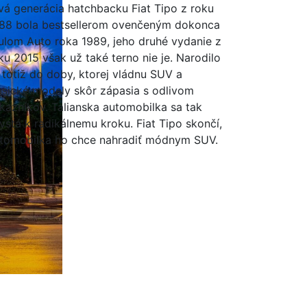
vá generácia hatchbacku Fiat Tipo z roku
88 bola bestsellerom ovenčeným dokonca
tulom Auto roka 1989, jeho druhé vydanie z
ku 2015 však už také terno nie je. Narodilo
 totiž do doby, ktorej vládnu SUV a
asické modely skôr zápasia s odlivom
kazníkov. Talianska automobilka sa tak
ystá k radikálnemu kroku. Fiat Tipo skončí,
tomobilka ho chce nahradiť módnym SUV.