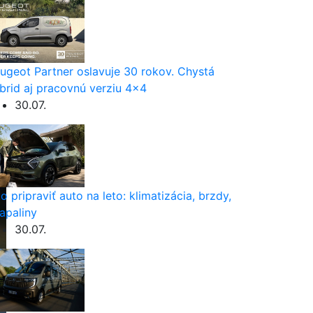
ugeot Partner oslavuje 30 rokov. Chystá
brid aj pracovnú verziu 4×4
30.07.
o pripraviť auto na leto: klimatizácia, brzdy,
apaliny
30.07.