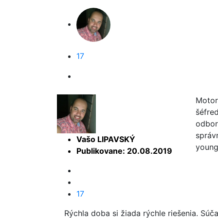
17
Motor
šéfre
odbor
správ
Vašo LIPAVSKÝ
youngt
Publikovane: 20.08.2019
17
Rýchla doba si žiada rýchle riešenia. Súč