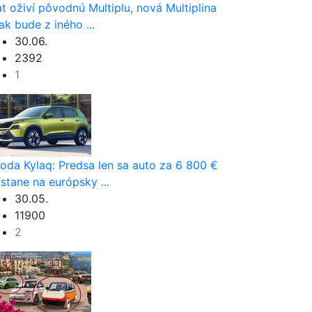
at oživí pôvodnú Multiplu, nová Multiplina
ak bude z iného ...
30.06.
2392
1
oda Kylaq: Predsa len sa auto za 6 800 €
stane na európsky ...
30.05.
11900
2