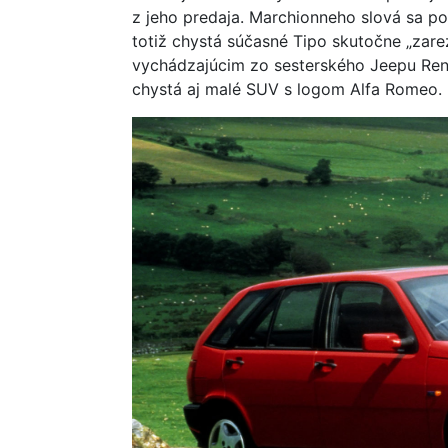
z jeho predaja. Marchionneho slová sa po
totiž chystá súčasné Tipo skutočne „zar
vychádzajúcim zo sesterského Jeepu Ren
chystá aj malé SUV s logom Alfa Romeo.