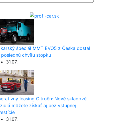
karský špeciál MMT EVO5 z Česka dostal
 poslednú chvíľu stopku
31.07.
eratívny leasing Citroën: Nové skladové
zidlá môžete získať aj bez vstupnej
vestície
31.07.