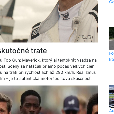
Go
skutočné trate
Fo
kt
hu Top Gun: Maverick, ktorý aj tentokrát vsádza na
osť. Scény sa natáčali priamo počas veľkých cien
u na trati pri rýchlostiach až 290 km/h. Realizmus
film – je to autentická motoršportová skúsenosť.
Au