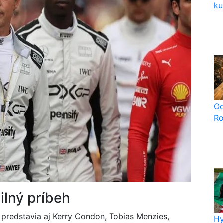
ku
Oc
Ro
ilný príbeh
e predstavia aj Kerry Condon, Tobias Menzies,
Hy