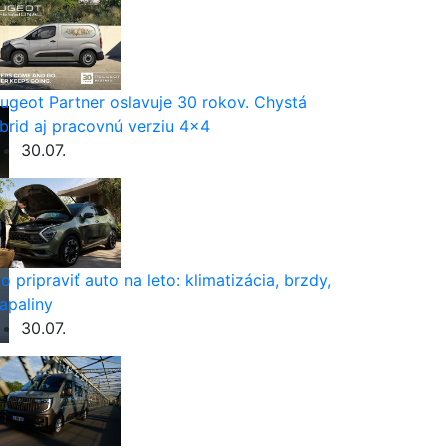
ugeot Partner oslavuje 30 rokov. Chystá
brid aj pracovnú verziu 4×4
30.07.
o pripraviť auto na leto: klimatizácia, brzdy,
apaliny
30.07.