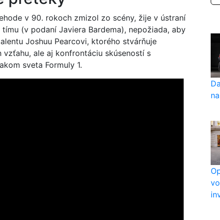
ehode v 90. rokoch zmizol zo scény, žije v ústraní
F1 tímu (v podaní Javiera Bardema), nepožiada, aby
talentu Joshuu Pearcovi, ktorého stvárňuje
h vzťahu, ale aj konfrontáciu skúseností s
akom sveta Formuly 1.
Da
na
Op
vo
in