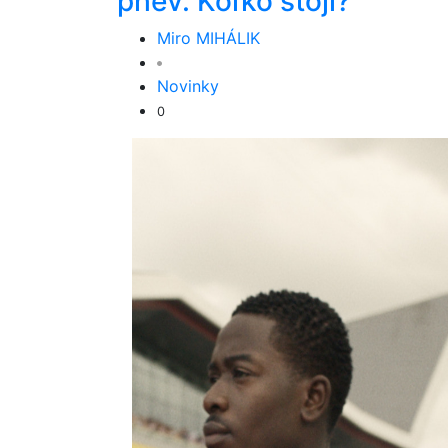
phev. Koľko stojí?
Miro MIHÁLIK
Novinky
0