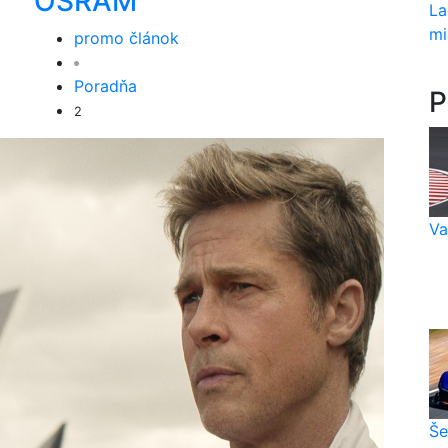
OSRAM
La
mi
promo článok
Poradňa
P
2
Va
Še