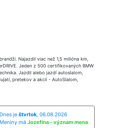
andži. Najazdil viac než 1,5 milióna km,
perDRIVE. Jeden z 500 certifikovaných BMW
hnika. Jazdil alebo jazdí autoslalom,
atí, pretekov a akcií - AutoSlalom,
Dnes je
štvrtok
, 06.08.2026
Meniny má
Jozefína - význam mena