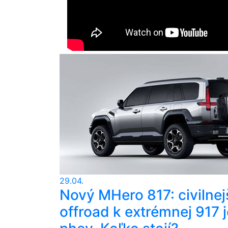
29.04.
Nový MHero 817: civilnej
offroad k extrémnej 917 j