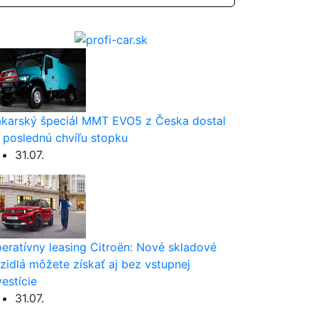
karský špeciál MMT EVO5 z Česka dostal
 poslednú chvíľu stopku
31.07.
eratívny leasing Citroën: Nové skladové
zidlá môžete získať aj bez vstupnej
vestície
31.07.