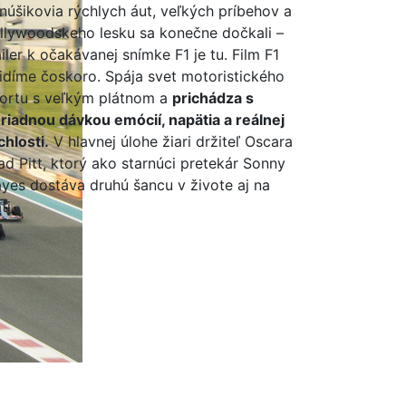
núšikovia rýchlych áut, veľkých príbehov a
llywoodskeho lesku sa konečne dočkali –
ailer k očakávanej snímke F1 je tu. Film F1
idíme čoskoro. Spája svet motoristického
ortu s veľkým plátnom a
prichádza s
riadnou dávkou emócií, napätia a reálnej
chlosti.
V hlavnej úlohe žiari držiteľ Oscara
ad Pitt, ktorý ako starnúci pretekár Sonny
yes dostáva druhú šancu v živote aj na
ti.