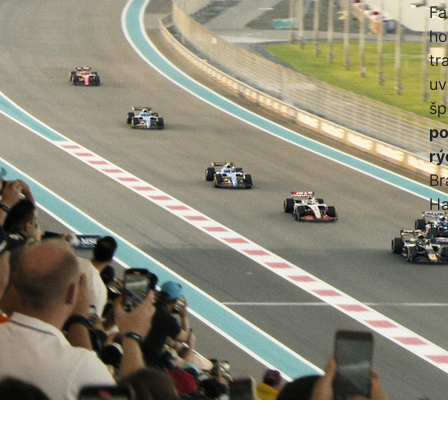
Fa
ho
tr
uv
šp
po
rý
Br
Ha
tra