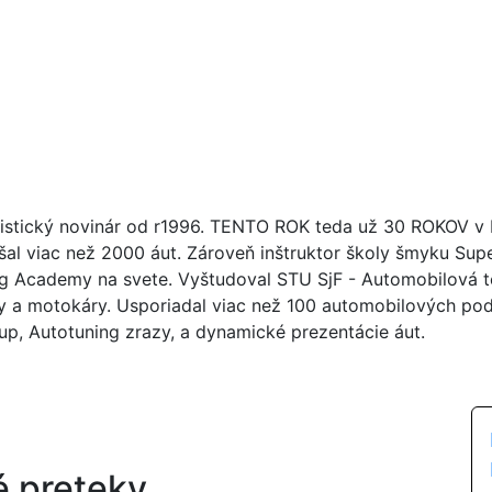
istický novinár od r1996. TENTO ROK teda už 30 ROKOV v br
šal viac než 2000 áut. Zároveň inštruktor školy šmyku Su
ng Academy na svete. Vyštudoval STU SjF - Automobilová tec
y a motokáry. Usporiadal viac než 100 automobilových poduj
up, Autotuning zrazy, a dynamické prezentácie áut.
é preteky