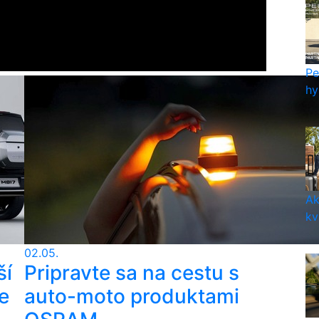
Pe
hy
Ak
kv
02.05.
ší
Pripravte sa na cestu s
e
auto-moto produktami