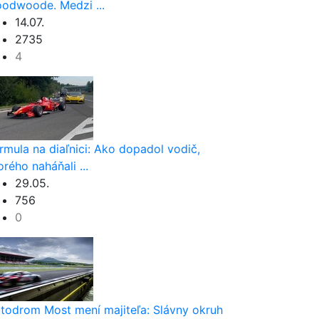
odwoode. Medzi ...
14.07.
2735
4
rmula na diaľnici: Ako dopadol vodič,
orého naháňali ...
29.05.
756
0
todrom Most mení majiteľa: Slávny okruh