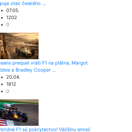
puje otec českého ...
07.05.
1202
0
eans prequel vráti F1 na plátna, Margot
bbie a Bradley Cooper ...
20.04.
1812
0
bridné F1 sú pokrytectvo! Väčšinu emisií