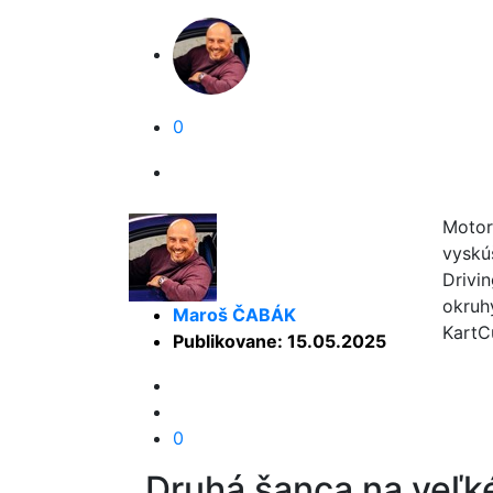
0
Motor
vyskú
Drivi
okruh
Maroš ČABÁK
KartC
Publikovane: 15.05.2025
0
Druhá šanca na veľk