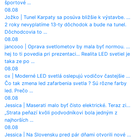
športové ...
08.08
Jožko
|
Tunel Karpaty sa posúva bližšie k výstavbe. NDS urobila dôležitý krok
2 roky nevyplatíme 13-ty dôchodok a bude na tunel.
Dôchodcovia to ...
08.08
jancooo
|
Oprava svetlometov by mala byť normou. Jeden nový dnes stojí priemerne 1251 eur!
hej to ti povedia pri prezentaci... Realita LED svetiel je
taka ze po ...
08.08
ox
|
Moderné LED svetlá oslepujú vodičov častejšie než staré halogény
Čo tak zmena led zafarbenia svetla ? Sú rôzne farby
led. Prečo ...
08.08
Jessica
|
Maserati malo byť čisto elektrické. Teraz zisťuje, že potrebuje nový osemvalcový motor
„Strata peňazí kvôli podvodníkovi bola jedným z
najhorších ...
08.08
Jessica
|
Na Slovensku pred pár dňami otvorili nové mosty, ktoré to sú?