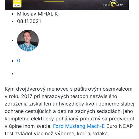
Miloslav MIHALIK
08.11.2021
0
Kým dvojdverový menovec s päťlitrovým osemvalcom
v roku 2017 pri nárazových testoch nezávislého
združenia získal len tri hviezdičky kvôli pomerne slabej
ochrane cestujúcich a detí na zadných sedadlách, jeho
kompletne elektricky poháňaný príbuzný sa predviedol
v úplne inom svetle.
Ford Mustang Mach-E
Euro NCAP
test zvládol viac než výborne, keď aj vďaka