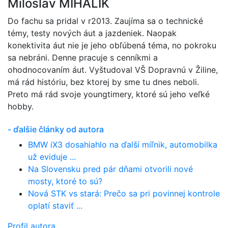
Miloslav MIHALIK
Do fachu sa pridal v r2013. Zaujíma sa o technické
témy, testy nových áut a jazdeniek. Naopak
konektivita áut nie je jeho obľúbená téma, no pokroku
sa nebráni. Denne pracuje s cenníkmi a
ohodnocovaním áut. Vyštudoval VŠ Dopravnú v Žiline,
má rád históriu, bez ktorej by sme tu dnes neboli.
Preto má rád svoje youngtimery, ktoré sú jeho veľké
hobby.
- ďalšie články od autora
BMW iX3 dosahiahlo na ďalší míľnik, automobilka
už eviduje ...
Na Slovensku pred pár dňami otvorili nové
mosty, ktoré to sú?
Nová STK vs stará: Prečo sa pri povinnej kontrole
oplatí staviť ...
Profil autora