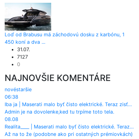
Loď od Brabusu má záchodovú dosku z karbónu, 1
450 koní a dva ...
31.07.
7127
0
NAJNOVŠIE KOMENTÁRE
nové
staršie
06:38
Iba ja
|
Maserati malo byť čisto elektrické. Teraz zisťuje, že potrebuje nový osemvalcový motor
Admin je na dovolenke,ked tu trpíme toto tela.
08.08
Realita____
|
Maserati malo byť čisto elektrické. Teraz zisťuje, že potrebuje nový osemvalcový motor
Až na to že (podobne ako pri ostatných prémiovkách)