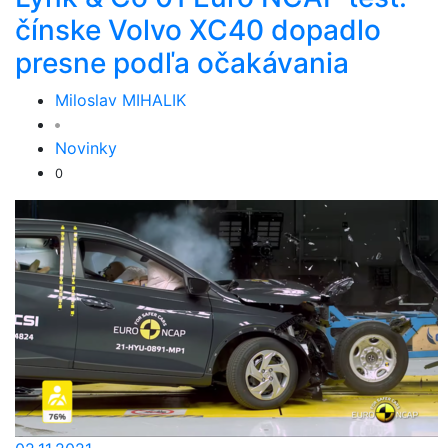
čínske Volvo XC40 dopadlo
presne podľa očakávania
Miloslav MIHALIK
Novinky
0