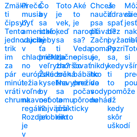
Zmäkli
Prečo
Čo
Toto
Aké
Chceš
Je
Mô
ti
musia
by
je
to
naučiť
zdravši
sa
čipsy?
byť
sa
vek,
je
psa
spať
jes
Tento
americké
stalo,
keď
narodiť
plávať?
bez
nak
jednoduchý
vajcia
keby
sa
sa?
Začni
pyžama
cib
trik
v
ťa
ti
Veda
pomaly
Pozri
Tot
im
chladničke,
prehltla
začne
opisuje,
a
sa,
si
za
no
veľryba?
zhoršovať
čo
nikdy
kedy
vší
pár
európske
Žalúdočná
zrak.
bábätko
ho
ti
pre
minút
ležia
kyselina
Nevyhne
prežíva
do
to
pou
vráti
voľne
by
sa
počas
vody
pomôže
chrumkavosť
na
nebola
tomu
pôrodu
nehádž
a
regáli?
najväčší
prakticky
kedy
Rozdiel
problém
nikto
skôr
je
uškodí
v