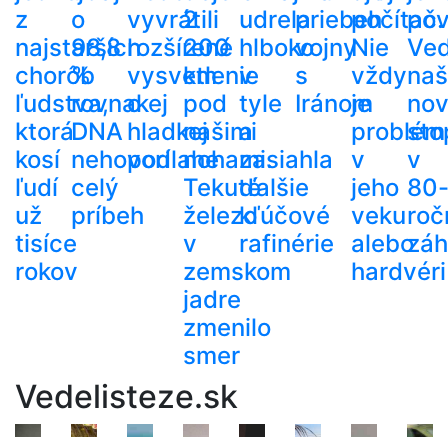
z
o
vyvrátili
2
udrela
priebeh
počítač.
pov
najstarších
98,8
rozšírené
200
hlboko
vojny
Nie
Ved
chorôb
%
vysvetlenie
km
v
s
vždy
naš
ľudstva,
rovnakej
o
pod
tyle
Iránom
je
no
ktorá
DNA
hladkej
našimi
a
problém
sto
kosí
nehovorí
podlahe
nohami.
zasiahla
v
v
ľudí
celý
Tekuté
ďalšie
jeho
80
už
príbeh
železo
kľúčové
veku
roč
tisíce
v
rafinérie
alebo
zá
rokov
zemskom
hardvéri
jadre
zmenilo
smer
Vedelisteze.sk