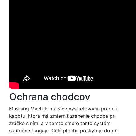
Ochrana chodcov
Mustang Mach-E má síce vystreľovaciu prednú
kapotu, ktorá má zmierniť zranenie chodca pri
zrážke s ním, a v tomto smere tento systém
skutočne funguje. Celá plocha poskytuje dobrú