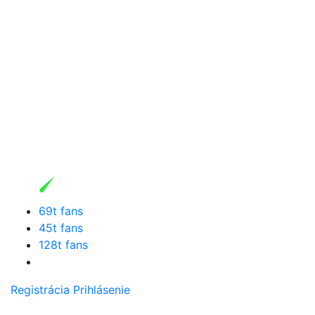
69t fans
45t fans
128t fans
Registrácia
Prihlásenie