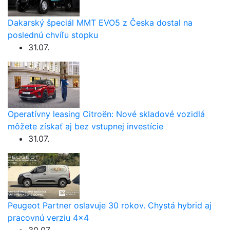
Dakarský špeciál MMT EVO5 z Česka dostal na
poslednú chvíľu stopku
31.07.
Operatívny leasing Citroën: Nové skladové vozidlá
môžete získať aj bez vstupnej investície
31.07.
Peugeot Partner oslavuje 30 rokov. Chystá hybrid aj
pracovnú verziu 4×4
30.07.