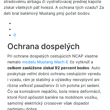
stredovému airbagu či vystreľovacej prednej kapote
získal všetkých päť hviezd. A ochrana tých vzadu? Za
deti bral batériový Mustang plný počet bodov.
0
Ochrana dospelých
Pri ochrane dospelých cestujúcich NCAP vlastne
nemalo
modelu Mustang Mach-E
čo vytknúť a
celkom zaslúžene získal 92 percent bodov
. Auto
poskytuje veľmi dobrú ochranu cestujúcim vpredu
i vzadu, rám je stabilný a výsledky neovplyvní ani
rôzna veľkosť pasažierov či ich poloha pri sedení.
Čo sa komisárom nepáčilo, bola miera deformácií,
ktoré Ford spôsobil bariére na mobilnom vozíku,
samotný elektrický crossover však dopadol
nadmieru dobre.