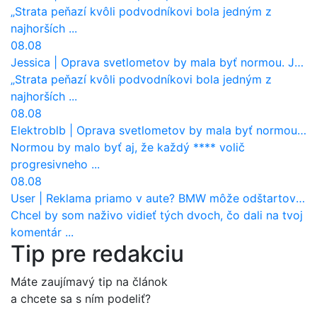
„Strata peňazí kvôli podvodníkovi bola jedným z
najhorších ...
08.08
Jessica
|
Oprava svetlometov by mala byť normou. Jeden nový dnes stojí priemerne 1251 eur!
„Strata peňazí kvôli podvodníkovi bola jedným z
najhorších ...
08.08
Elektroblb
|
Oprava svetlometov by mala byť normou. Jeden nový dnes stojí priemerne 1251 eur!
Normou by malo byť aj, že každý **** volič
progresivneho ...
08.08
User
|
Reklama priamo v aute? BMW môže odštartovať nový trend
Chcel by som naživo vidieť tých dvoch, čo dali na tvoj
komentár ...
Tip pre redakciu
Máte zaujímavý tip na článok
a chcete sa s ním podeliť?