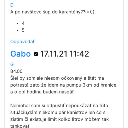
D
A po návšteve šup do karantény??:=)))
4
5
Odpovedať
Gabo
17.11.21 11:42
G
84.00
Šiel by som,ale niesom očkovaný a štát ma
potrestá zato že idem na pumpu 3km od hranice
a o pol hodinu budem naspäť
Nemohol som si odpustiť nepoukázať na túto
situáciu,dám niekomu pár kanistrov len čo si
zistím či existuje limit koľko litrov môžem tak
tankovať