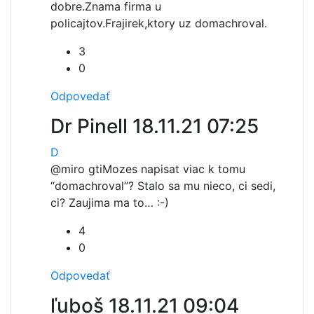
dobre.Znama firma u
policajtov.Frajirek,ktory uz domachroval.
3
0
Odpovedať
Dr Pinell
18.11.21 07:25
D
@miro gti
Mozes napisat viac k tomu
“domachroval”? Stalo sa mu nieco, ci sedi,
ci? Zaujima ma to… :-)
4
0
Odpovedať
ľuboš
18.11.21 09:04