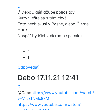
D
@Debo
Cigáň džube policajtov.
Kurrva, ešte sa s tým chváli.
Toto nech skúsi v Bosne, alebo Čiernej
Hore.
Naspäť by išiel v čiernom spacaku.
4
1
Odpovedať
Debo
17.11.21 12:41
D
@Gabo
https://www.youtube.com/watch?
v=V_2xtNMx8FM
https://www.youtube.com/watch?