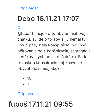
Odpovedať
Debo
18.11.21 17:07
D
@ľuboš
Tu nejde o to aby on mal tvoju
chatku. Tu ide o to aby si ju nemal ty.
Kovid pasy bola konšpirácia, povinné
očkovanie bola konšpirácia, segregácia
neočkovaných bola konšpirácia. Bude
rovnakou konšpiráciou aj zbavenie
obyvateľstva majetku?
10
1
Odpovedať
ľuboš
17.11.21 09:55