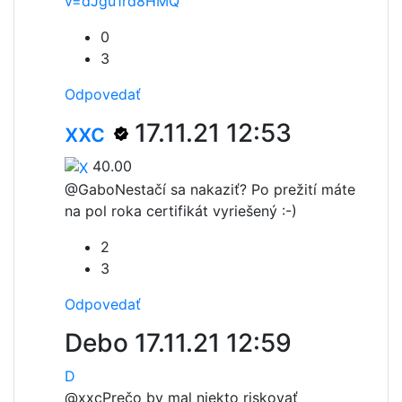
v=dJgu1rd8HMQ
0
3
Odpovedať
xxc
17.11.21 12:53
40.00
@Gabo
Nestačí sa nakaziť? Po prežití máte
na pol roka certifikát vyriešený :-)
2
3
Odpovedať
Debo
17.11.21 12:59
D
@xxc
Prečo by mal niekto riskovať