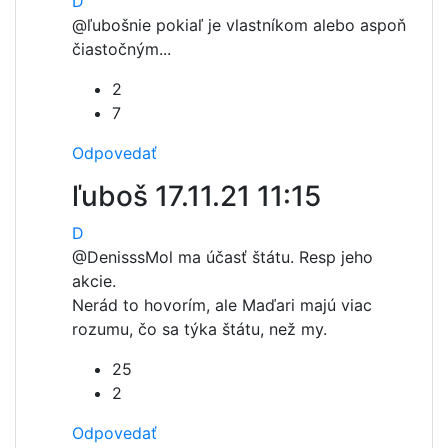
D
@ľuboš
nie pokiaľ je vlastníkom alebo aspoň
čiastočným...
2
7
Odpovedať
ľuboš
17.11.21 11:15
D
@Denisss
Mol ma účasť štátu. Resp jeho
akcie.
Nerád to hovorím, ale Maďari majú viac
rozumu, čo sa týka štátu, než my.
25
2
Odpovedať