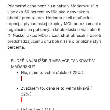
Priemerné ceny benzínu a nafty v Maďarsku sú o
viac ako 50 percent vyššie ako v rovnakom
období pred rokom. Hodnota akcií maďarskej
ropnej a plynárenskej skupiny MOL po oznámení o
regulácii cien pohonných látok klesla o viac ako 6
%. Neskôr akcie MOL-u časť strát okresali a oproti
predchádzajúcemu dňu boli nižšie o približne štyri
percentá.
BUDEŠ NAJBLIŽŠIE 3 MESIACE TANKOVAŤ V
MAĎARSKU?
Nie, mám to veľmi ďaleko
( 29% )
Zvažujem to, cena je to veľmi lákavá
(
32% )
Určite áno
( 31% )