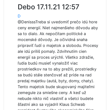
Debo
17.11.21 12:57
D
@Denisss
Treba si uvedomiť prečo idú hore
ceny energií. Niet najmenšieho dôvodu aby
sa to dialo. Ak nepočítam politické a
mocenské dôvody. Je očividná snaha
pripraviť ľudí o majetok a slobodu. Procesy
ale idú príliš pomaly. Zdvihnutím cien
energií sa proces urýchli. Všetko zdražie,
ľudia budú musieť vynaložiť viac
prostriedkov na to aby prežili, prostriedky
sa budú stále stenčovať až príde na rad
predaj majetku (autá, byty, domy, chaty).
Tento majetok bude skupovaný majiteľmi
zemegule za smiešne ceny. A keď už
nebude nikto nič vlastniť a všetci budete
šťastní ako sa vyjadril Klaus Schwab