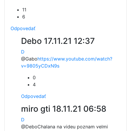
11
6
Odpovedať
Debo
17.11.21 12:37
D
@Gabo
https://www.youtube.com/watch?
v=9805yCDxN9s
0
4
Odpovedať
miro gti
18.11.21 06:58
D
@Debo
Chalana na videu poznam velmi