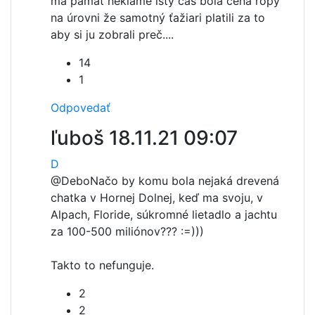
ma pamäť neklame istý čas bola cena ropy
na úrovni že samotný ťažiari platili za to
aby si ju zobrali preč....
14
1
Odpovedať
ľuboš
18.11.21 09:07
D
@Debo
Načo by komu bola nejaká drevená
chatka v Hornej Dolnej, keď ma svoju, v
Alpach, Floride, súkromné lietadlo a jachtu
za 100-500 miliónov??? :=)))
Takto to nefunguje.
2
2