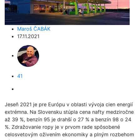
Maroš ČABÁK
17.11.2021
41
Jeseň 2021 je pre Európu v oblasti vývoja cien energií
extrémna. Na Slovensku stúpla cena nafty medziročne
až 39 %, benzín 95 je drahší o 27 % a benzín 98 o 24
%. Zdražovanie ropy je v prvom rade spôsobené
celosvetovým oživením ekonomiky a plným rozbehom