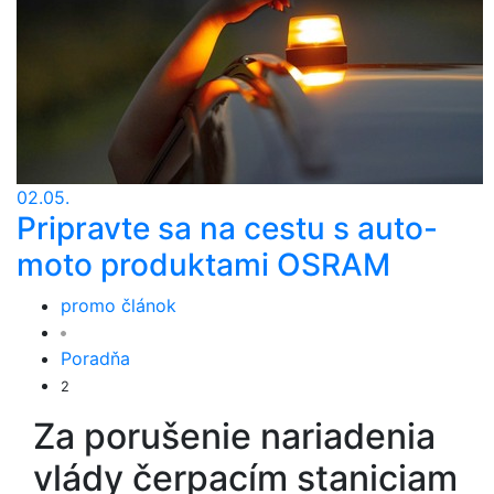
02.05.
Pripravte sa na cestu s auto-
moto produktami OSRAM
promo článok
Poradňa
2
Za porušenie nariadenia
vlády čerpacím staniciam