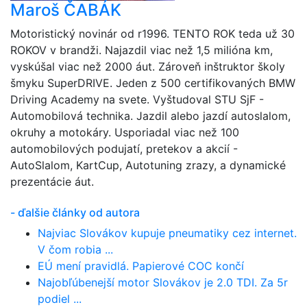
Maroš ČABÁK
Motoristický novinár od r1996. TENTO ROK teda už 30
ROKOV v brandži. Najazdil viac než 1,5 milióna km,
vyskúšal viac než 2000 áut. Zároveň inštruktor školy
šmyku SuperDRIVE. Jeden z 500 certifikovaných BMW
Driving Academy na svete. Vyštudoval STU SjF -
Automobilová technika. Jazdil alebo jazdí autoslalom,
okruhy a motokáry. Usporiadal viac než 100
automobilových podujatí, pretekov a akcií -
AutoSlalom, KartCup, Autotuning zrazy, a dynamické
prezentácie áut.
- ďalšie články od autora
Najviac Slovákov kupuje pneumatiky cez internet.
V čom robia ...
EÚ mení pravidlá. Papierové COC končí
Najobľúbenejší motor Slovákov je 2.0 TDI. Za 5r
podiel ...