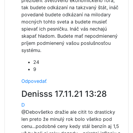
prezident Svetového ekonomického fóra,
tak budete odkázaní na takzvaný štát, ináč
povedané budete odkázaní na milodary
mocných tohto sveta a budete musieť
spievať ich pesničku. Ináč vás nechajú
skapať hladom. Budete mať nepodmienený
príjem podmienený vašou poslušnosťou
systému.
24
9
Odpovedať
Denisss
17.11.21 13:28
D
@Debo
všetko dražie ale citit to drasticky
len preto že minulý rok bolo všetko pod
cenu...podobné ceny kedy stál benzín aj 1,5