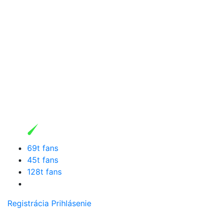
69t fans
45t fans
128t fans
Registrácia
Prihlásenie