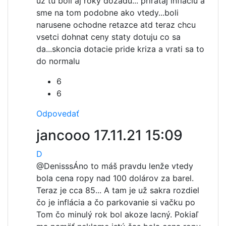
už tu boli aj roky dozadu... prirataj inflaciu a
sme na tom podobne ako vtedy...boli
narusene ochodne retazce atd teraz chcu
vsetci dohnat ceny staty dotuju co sa
da...skoncia dotacie pride kriza a vrati sa to
do normalu
6
6
Odpovedať
jancooo
17.11.21 15:09
D
@Denisss
Áno to máš pravdu lenže vtedy
bola cena ropy nad 100 dolárov za barel.
Teraz je cca 85... A tam je už sakra rozdiel
čo je inflácia a čo parkovanie si vačku po
Tom čo minulý rok bol akoze lacný. Pokiaľ