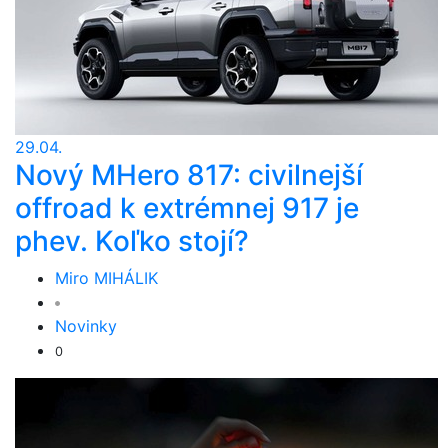
29.04.
Nový MHero 817: civilnejší
offroad k extrémnej 917 je
phev. Koľko stojí?
Miro MIHÁLIK
Novinky
0