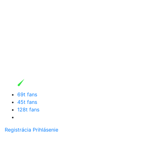
69t fans
45t fans
128t fans
Registrácia
Prihlásenie