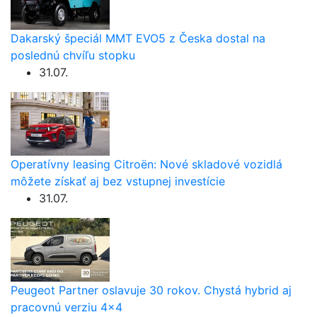
Dakarský špeciál MMT EVO5 z Česka dostal na
poslednú chvíľu stopku
31.07.
Operatívny leasing Citroën: Nové skladové vozidlá
môžete získať aj bez vstupnej investície
31.07.
Peugeot Partner oslavuje 30 rokov. Chystá hybrid aj
pracovnú verziu 4×4