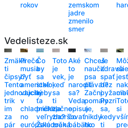
rokov
zemskom
har
jadre
zmenilo
smer
Vedelisteze.sk
Zmäkli
Prečo
Čo
Toto
Aké
Chceš
Je
Mô
ti
musia
by
je
to
naučiť
zdravši
sa
čipsy?
byť
sa
vek,
je
psa
spať
jes
Tento
americké
stalo,
keď
narodiť
plávať?
bez
nak
jednoduchý
vajcia
keby
sa
sa?
Začni
pyžama
cib
trik
v
ťa
ti
Veda
pomaly
Pozri
Tot
im
chladničke,
prehltla
začne
opisuje,
a
sa,
si
za
no
veľryba?
zhoršovať
čo
nikdy
kedy
vší
pár
európske
Žalúdočná
zrak.
bábätko
ho
ti
pre