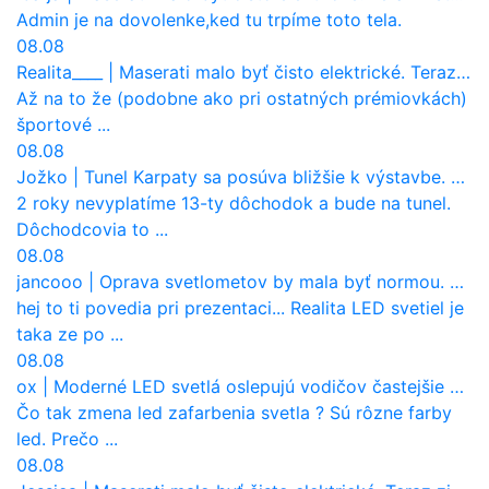
Admin je na dovolenke,ked tu trpíme toto tela.
08.08
Realita____
|
Maserati malo byť čisto elektrické. Teraz zisťuje, že potrebuje nový osemvalcový motor
Až na to že (podobne ako pri ostatných prémiovkách)
športové ...
08.08
Jožko
|
Tunel Karpaty sa posúva bližšie k výstavbe. NDS urobila dôležitý krok
2 roky nevyplatíme 13-ty dôchodok a bude na tunel.
Dôchodcovia to ...
08.08
jancooo
|
Oprava svetlometov by mala byť normou. Jeden nový dnes stojí priemerne 1251 eur!
hej to ti povedia pri prezentaci... Realita LED svetiel je
taka ze po ...
08.08
ox
|
Moderné LED svetlá oslepujú vodičov častejšie než staré halogény
Čo tak zmena led zafarbenia svetla ? Sú rôzne farby
led. Prečo ...
08.08