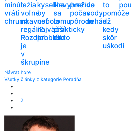
minút
ležia
kyselina
Nevyhne
prežíva
do
to
pou
vráti
voľne
by
sa
počas
vody
pomôže
chrumkavosť
na
nebola
tomu
pôrodu
nehádž
a
regáli?
najväčší
prakticky
kedy
Rozdiel
problém
nikto
skôr
je
uškodí
v
škrupine
Návrat hore
Všetky články z kategórie Poradňa
2