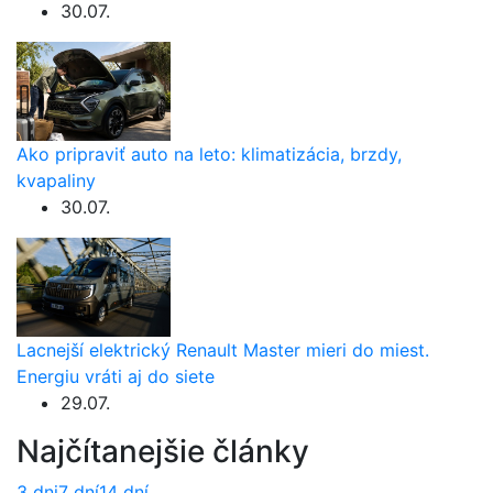
30.07.
Ako pripraviť auto na leto: klimatizácia, brzdy,
kvapaliny
30.07.
Lacnejší elektrický Renault Master mieri do miest.
Energiu vráti aj do siete
29.07.
Najčítanejšie články
3 dni
7 dní
14 dní