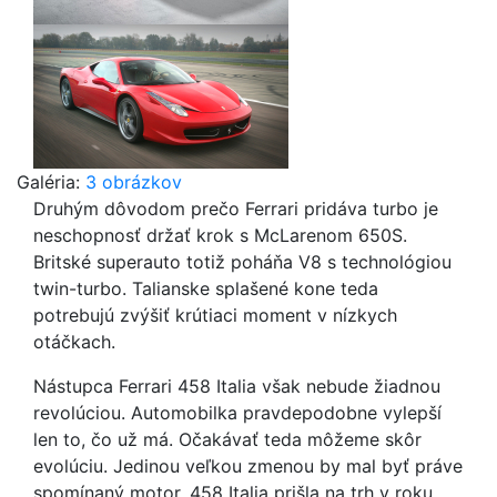
Galéria:
3 obrázkov
Druhým dôvodom prečo Ferrari pridáva turbo je
neschopnosť držať krok s McLarenom 650S.
Britské superauto totiž poháňa V8 s technológiou
twin-turbo. Talianske splašené kone teda
potrebujú zvýšiť krútiaci moment v nízkych
otáčkach.
Nástupca Ferrari 458 Italia však nebude žiadnou
revolúciou. Automobilka pravdepodobne vylepší
len to, čo už má. Očakávať teda môžeme skôr
evolúciu. Jedinou veľkou zmenou by mal byť práve
spomínaný motor. 458 Italia prišla na trh v roku