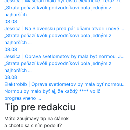
Jessica
|
Maserati malo byť čisto elektrické. Teraz zisťuje, že potrebuje nový osemvalcový motor
„Strata peňazí kvôli podvodníkovi bola jedným z
najhorších ...
08.08
Jessica
|
Na Slovensku pred pár dňami otvorili nové mosty, ktoré to sú?
„Strata peňazí kvôli podvodníkovi bola jedným z
najhorších ...
08.08
Jessica
|
Oprava svetlometov by mala byť normou. Jeden nový dnes stojí priemerne 1251 eur!
„Strata peňazí kvôli podvodníkovi bola jedným z
najhorších ...
08.08
Elektroblb
|
Oprava svetlometov by mala byť normou. Jeden nový dnes stojí priemerne 1251 eur!
Normou by malo byť aj, že každý **** volič
progresivneho ...
Tip pre redakciu
Máte zaujímavý tip na článok
a chcete sa s ním podeliť?