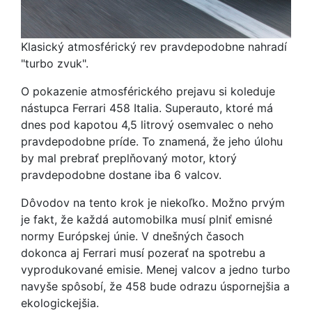
Klasický atmosférický rev pravdepodobne nahradí
"turbo zvuk".
O pokazenie atmosférického prejavu si koleduje
nástupca Ferrari 458 Italia. Superauto, ktoré má
dnes pod kapotou 4,5 litrový osemvalec o neho
pravdepodobne príde. To znamená, že jeho úlohu
by mal prebrať preplňovaný motor, ktorý
pravdepodobne dostane iba 6 valcov.
Dôvodov na tento krok je niekoľko. Možno prvým
je fakt, že každá automobilka musí plniť emisné
normy Európskej únie. V dnešných časoch
dokonca aj Ferrari musí pozerať na spotrebu a
vyprodukované emisie. Menej valcov a jedno turbo
navyše spôsobí, že 458 bude odrazu úspornejšia a
ekologickejšia.