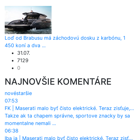
Loď od Brabusu má záchodovú dosku z karbónu, 1
450 koní a dva ...
31.07.
7129
0
NAJNOVŠIE KOMENTÁRE
nové
staršie
07:53
FK
|
Maserati malo byť čisto elektrické. Teraz zisťuje, že potrebuje nový osemvalcový motor
Takze ak ta chapem správne, sportove znacky by sa
momentalne nemali ...
06:38
Iba ja
|
Maserati malo byť čisto elektrické. Teraz zisťuje, že potrebuje nový osemvalcový motor