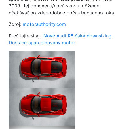
2009. Jej obnovenú/novú verziu môžeme
očakávať pravdepodobne počas budúceho roka.
Zdroj:
motorauthority.com
Prečítajte si aj:
Nové Audi R8 čaká downsizing.
Dostane aj preplňovaný motor