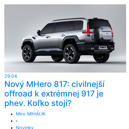
29.04.
Nový MHero 817: civilnejší
offroad k extrémnej 917 je
phev. Koľko stojí?
Miro MIHÁLIK
Novinky