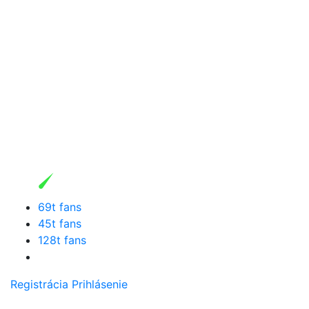
69t fans
45t fans
128t fans
Registrácia
Prihlásenie