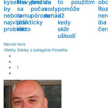
kyselina
Nevyhne
prežíva
do
to
použitím
ob
by
sa
počas
vody
pomôže
Roz
nebola
tomu
pôrodu
nehádž
a
ner
najväčší
prakticky
kedy
iba
problém
nikto
skôr
čer
uškodí
Návrat hore
Všetky články z kategórie Poradňa
1