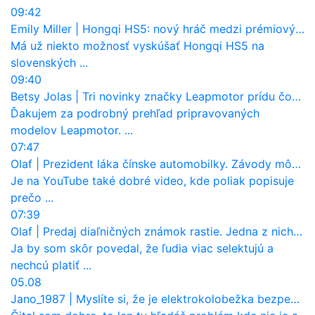
09:42
Emily Miller
|
Hongqi HS5: nový hráč medzi prémiovými SUV na Slovensku
Má už niekto možnosť vyskúšať Hongqi HS5 na
slovenských ...
09:40
Betsy Jolas
|
Tri novinky značky Leapmotor prídu čoskoro aj na Slovensko
Ďakujem za podrobný prehľad pripravovaných
modelov Leapmotor. ...
07:47
Olaf
|
Prezident láka čínske automobilky. Závody môžu prevziať po európskej značke
Je na YouTube také dobré video, kde poliak popisuje
prečo ...
07:39
Olaf
|
Predaj diaľničných známok rastie. Jedna z nich zaznamenala nečakane výrazný nárast
Ja by som skôr povedal, že ľudia viac selektujú a
nechcú platiť ...
05.08
Jano_1987
|
Myslíte si, že je elektrokolobežka bezpečná? Tento test odhalil vážny problém