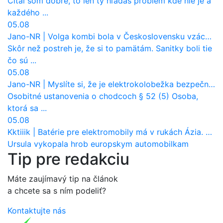
Čital som dobre, to len ty hľadáš problém kde nie je a
každého ...
05.08
Jano-NR
|
Volga kombi bola v Československu vzácnosť. Jazdila ako sanitka, aj pre Verejnú bezpečnosť
Skôr než postreh je, že si to pamätám. Sanitky boli tie
čo sú ...
05.08
Jano-NR
|
Myslíte si, že je elektrokolobežka bezpečná? Tento test odhalil vážny problém
Osobitné ustanovenia o chodcoch § 52 (5) Osoba,
ktorá sa ...
05.08
Kktiiik
|
Batérie pre elektromobily má v rukách Ázia. Európa ale stráca kontrolu aj nad vlastnou výrobou!
Ursula vykopala hrob europskym automobilkam
Tip pre redakciu
Máte zaujímavý tip na článok
a chcete sa s ním podeliť?
Kontaktujte nás