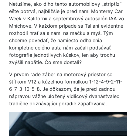
Netušíme, ako dlho tento automobilový „striptíz“
ešte potrvá, najbližšie je pred nami Monterey Car
Week v Kalifornii a septembrový autosalón IAA vo
Mníchove. V každom prípade sa Taliani evidentne
rozhodli hrať sa s nami na mačku a myš. Tým
chceme povedať, že namiesto odhalenia
kompletne celého auta nám začali podsúvať
fotografie jednotlivých kúskov, len aby trochu
zvýšili napätie. Čo sme dostali?
V prvom rade záber na motorový priestor so
štítkom V12 a kúzelnou formulkou 1-12-4-9-2-11-
6-7-3-10-5-8. Je dôkazom, že je pred zadnou
nápravou vážne uložený vidlicový dvanásťvalec
tradične priznávajúci poradie zapaľovania.