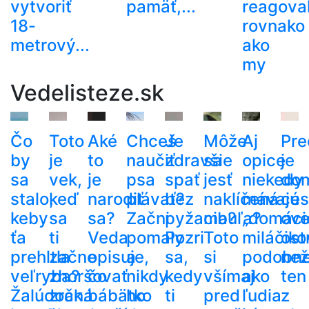
vytvoriť
pamäť,...
reagoval
18-
rovnako
metrový...
ako
my
Vedelisteze.sk
Čo
Toto
Aké
Chceš
Je
Môže
Aj
Pre
by
je
to
naučiť
zdravšie
sa
opice
je
sa
vek,
je
psa
spať
jesť
niekedy
do
stalo,
keď
narodiť
plávať?
bez
naklíčená
mávajú
ces
keby
sa
sa?
Začni
pyžama?
cibuľa?
„domáci
ove
ťa
ti
Veda
pomaly
Pozri
Toto
miláčiko
ost
prehltla
začne
opisuje,
a
sa,
si
podobn
než
veľryba?
zhoršovať
čo
nikdy
kedy
všímaj
ako
ten
Žalúdočná
zrak.
bábätko
ho
ti
pred
ľudia
z