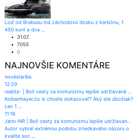
Loď od Brabusu má záchodovú dosku z karbónu, 1
450 koní a dva ...
31.07.
7055
0
NAJNOVŠIE KOMENTÁRE
nové
staršie
12:29
realita-
|
Boli cesty za komunizmu lepšie udržiavané ako dnes?
Kolbenhayer,čo si chcete dokazovať? Aký ste úbožiak?
Len 1 ...
11:16
Jano-NR
|
Boli cesty za komunizmu lepšie udržiavané ako dnes?
Autor vybral extrémnu podobu zriedkavého názoru o
kvalite soc ...