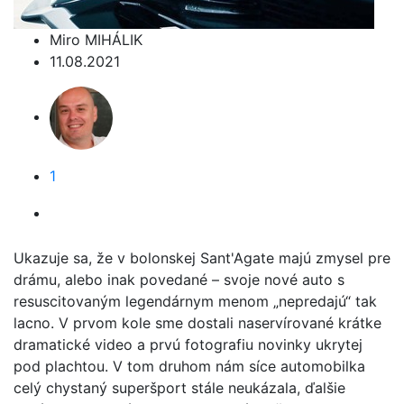
Miro MIHÁLIK
11.08.2021
1
Ukazuje sa, že v bolonskej Sant'Agate majú zmysel pre
drámu, alebo inak povedané – svoje nové auto s
resuscitovaným legendárnym menom „nepredajú“ tak
lacno. V prvom kole sme dostali naservírované krátke
dramatické video a prvú fotografiu novinky ukrytej
pod plachtou. V tom druhom nám síce automobilka
celý chystaný superšport stále neukázala, ďalšie