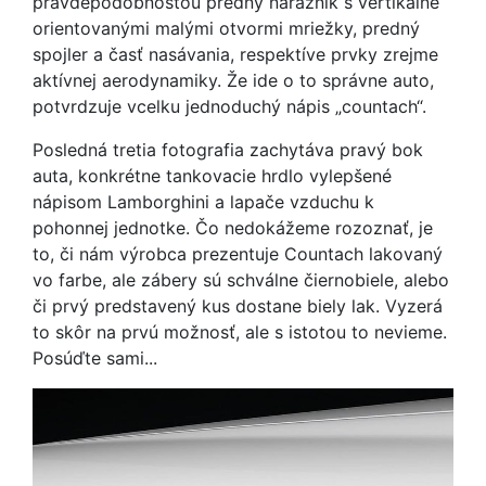
pravdepodobnosťou predný nárazník s vertikálne
orientovanými malými otvormi mriežky, predný
spojler a časť nasávania, respektíve prvky zrejme
aktívnej aerodynamiky. Že ide o to správne auto,
potvrdzuje vcelku jednoduchý nápis „countach“.
Posledná tretia fotografia zachytáva pravý bok
auta, konkrétne tankovacie hrdlo vylepšené
nápisom Lamborghini a lapače vzduchu k
pohonnej jednotke. Čo nedokážeme rozoznať, je
to, či nám výrobca prezentuje Countach lakovaný
vo farbe, ale zábery sú schválne čiernobiele, alebo
či prvý predstavený kus dostane biely lak. Vyzerá
to skôr na prvú možnosť, ale s istotou to nevieme.
Posúďte sami...