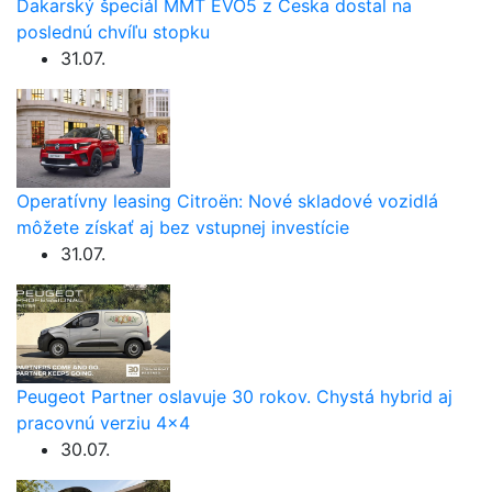
Dakarský špeciál MMT EVO5 z Česka dostal na
poslednú chvíľu stopku
31.07.
Operatívny leasing Citroën: Nové skladové vozidlá
môžete získať aj bez vstupnej investície
31.07.
Peugeot Partner oslavuje 30 rokov. Chystá hybrid aj
pracovnú verziu 4×4
30.07.