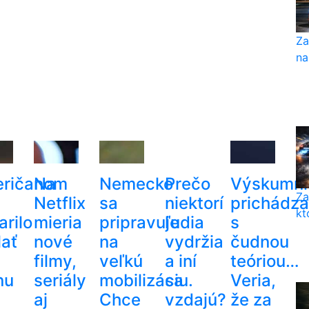
Za
na
ričanom
Na
Nemecko
Prečo
Výskumní
Za
Netflix
sa
niektorí
prichádza
kt
arilo
mieria
pripravuje
ľudia
s
lať
nové
na
vydržia
čudnou
filmy,
veľkú
a iní
teóriou…
nu
seriály
mobilizáciu.
sa
Veria,
u
aj
Chce
vzdajú?
že za