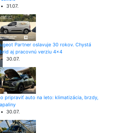
31.07.
ugeot Partner oslavuje 30 rokov. Chystá
brid aj pracovnú verziu 4×4
30.07.
o pripraviť auto na leto: klimatizácia, brzdy,
apaliny
30.07.