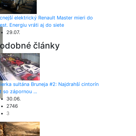
cnejší elektrický Renault Master mieri do
est. Energiu vráti aj do siete
29.07.
odobné články
ierka sultána Bruneja #2: Najdrahší cintorín
t so zápornou ...
30.06.
2746
3