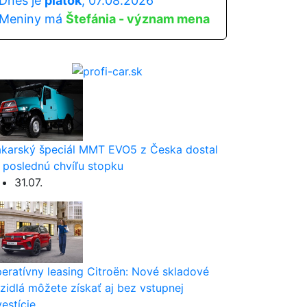
Dnes je
piatok
, 07.08.2026
Meniny má
Štefánia - význam mena
karský špeciál MMT EVO5 z Česka dostal
 poslednú chvíľu stopku
31.07.
eratívny leasing Citroën: Nové skladové
zidlá môžete získať aj bez vstupnej
vestície