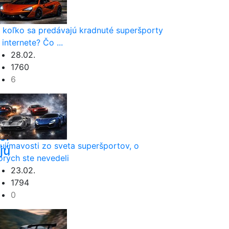
 koľko sa predávajú kradnuté superšporty
 internete? Čo ...
28.02.
1760
6
ci
ujímavosti zo sveta superšportov, o
jú
orých ste nevedeli
23.02.
1794
0