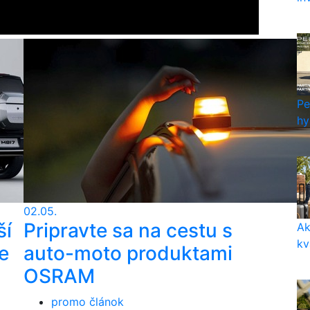
Pe
hy
02.05.
ší
Pripravte sa na cestu s
Ak
kv
e
auto-moto produktami
OSRAM
promo článok