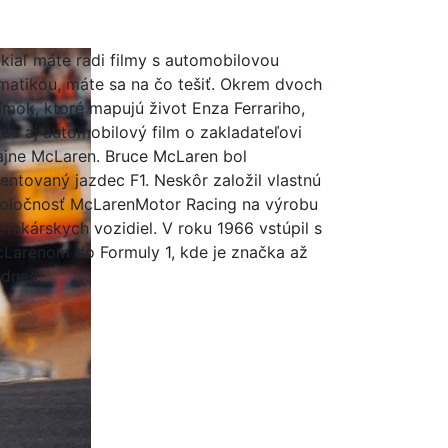
kiaľ máte radi filmy s automobilovou
matikou, máte sa na čo tešiť. Okrem dvoch
ímok, ktoré mapujú život Enza Ferrariho,
íde aj automobilový film o zakladateľovi
ajne McLaren. Bruce McLaren bol
lentovaný jazdec F1. Neskôr založil vlastnú
oločnosť McLarenMotor Racing na výrobu
etekárskych vozidiel. V roku 1966 vstúpil s
Larenom do Formuly 1, kde je značka až
dnes.