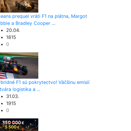
eans prequel vráti F1 na plátna, Margot
bbie a Bradley Cooper ...
20.04.
1815
0
bridné F1 sú pokrytectvo! Väčšinu emisií
tvára logistika a ...
31.03.
1915
0