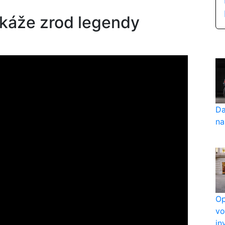
káže zrod legendy
Da
na
Op
vo
in