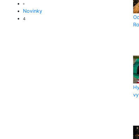
Novinky
Oc
4
Ro
Hy
vy