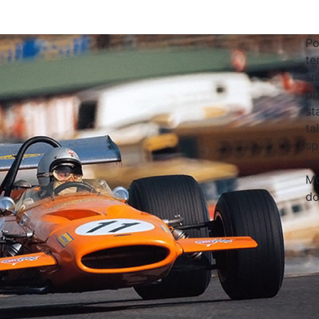
Po
te
sn
pr
st
ta
sp
pr
Mc
do