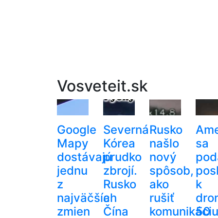
Vosveteit.sk
Google
Severná
Rusko
Ame
Mapy
Kórea
našlo
sa
dostávajú
prudko
nový
pod
jednu
zbrojí.
spôsob,
pos
z
Rusko
ako
k
najväčších
a
rušiť
dro
zmien
Čína
komunikáci
50