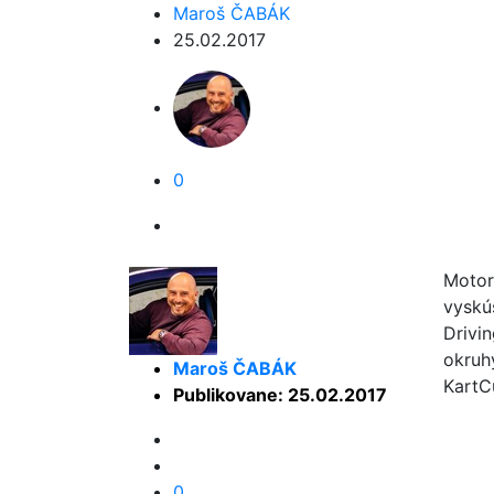
Maroš ČABÁK
25.02.2017
0
Motor
vyskú
Drivi
okruh
Maroš ČABÁK
KartC
Publikovane: 25.02.2017
0