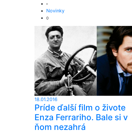
Novinky
0
18.01.2016
Príde ďalší film o živote
Enza Ferrariho. Bale si v
ňom nezahrá