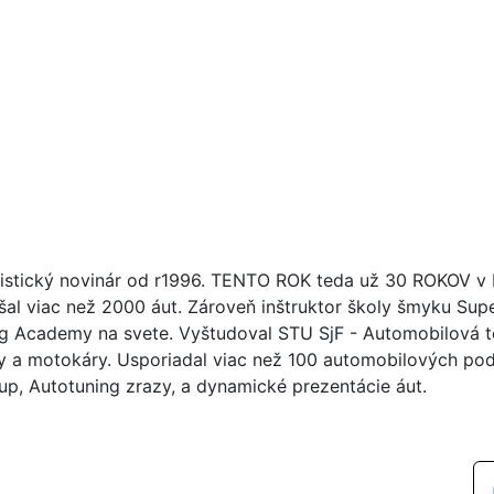
istický novinár od r1996. TENTO ROK teda už 30 ROKOV v br
šal viac než 2000 áut. Zároveň inštruktor školy šmyku Su
ng Academy na svete. Vyštudoval STU SjF - Automobilová tec
y a motokáry. Usporiadal viac než 100 automobilových poduj
up, Autotuning zrazy, a dynamické prezentácie áut.