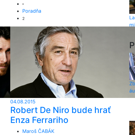
Poradňa
La
2
mi
P
Zb
áu
04.08.2015
Robert De Niro bude hrať
Enza Ferrariho
Maroš ČABÁK