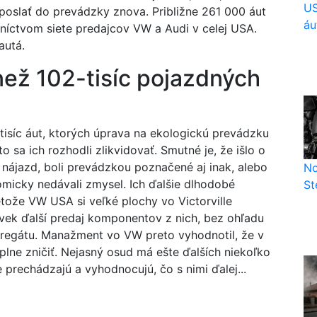
US
 poslať do prevádzky znova. Približne 261 000 áut
áu
níctvom siete predajcov VW a Audi v celej USA.
autá.
 než 102-tisíc pojazdných
tisíc áut, ktorých úprava na ekologickú prevádzku
to sa ich rozhodli zlikvidovať. Smutné je, že išlo o
 nájazd, boli prevádzkou poznačené aj inak, alebo
No
omicky nedávali zmysel. Ich ďalšie dlhodobé
St
etože VW USA si veľké plochy vo Victorville
vek ďalší predaj komponentov z nich, bez ohľadu
agregátu. Manažment vo VW preto vyhodnotil, že v
úplne zničiť. Nejasný osud má ešte ďalších niekoľko
e prechádzajú a vyhodnocujú, čo s nimi ďalej...