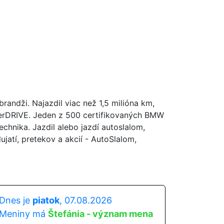
andži. Najazdil viac než 1,5 milióna km,
perDRIVE. Jeden z 500 certifikovaných BMW
hnika. Jazdil alebo jazdí autoslalom,
atí, pretekov a akcií - AutoSlalom,
Dnes je
piatok
, 07.08.2026
Meniny má
Štefánia - význam mena