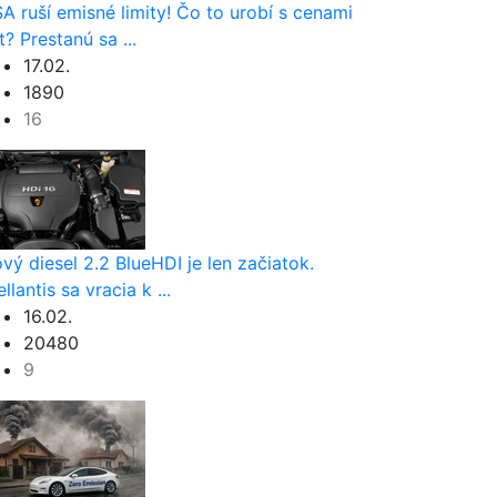
A ruší emisné limity! Čo to urobí s cenami
t? Prestanú sa ...
17.02.
1890
16
vý diesel 2.2 BlueHDI je len začiatok.
ellantis sa vracia k ...
16.02.
20480
9