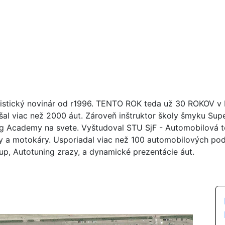
istický novinár od r1996. TENTO ROK teda už 30 ROKOV v br
šal viac než 2000 áut. Zároveň inštruktor školy šmyku Su
ng Academy na svete. Vyštudoval STU SjF - Automobilová tec
y a motokáry. Usporiadal viac než 100 automobilových poduj
up, Autotuning zrazy, a dynamické prezentácie áut.