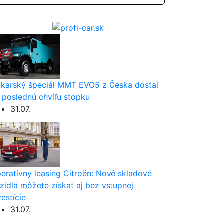
karský špeciál MMT EVO5 z Česka dostal
 poslednú chvíľu stopku
31.07.
eratívny leasing Citroën: Nové skladové
zidlá môžete získať aj bez vstupnej
vestície
31.07.