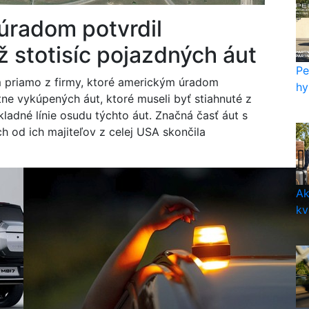
radom potvrdil
ž stotisíc pojazdných áut
Pe
m priamo z firmy, ktoré americkým úradom
hy
tne vykúpených áut, ktoré museli byť stiahnuté z
adné línie osudu týchto áut. Značná časť áut s
od ich majiteľov z celej USA skončila
Ak
kv