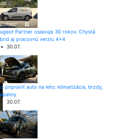
ugeot Partner oslavuje 30 rokov. Chystá
brid aj pracovnú verziu 4×4
30.07.
o pripraviť auto na leto: klimatizácia, brzdy,
apaliny
30.07.