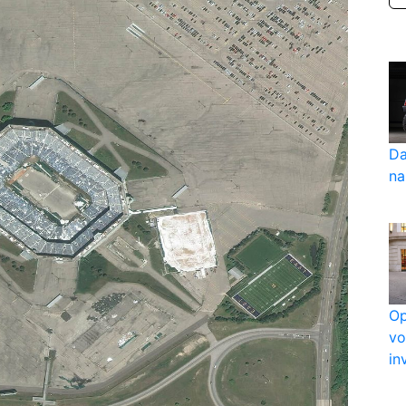
Da
na
Op
vo
in