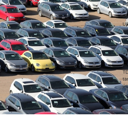
Zn
pr
na
US
zn
vý
vi
gi
di
mn
TD
ta
ús