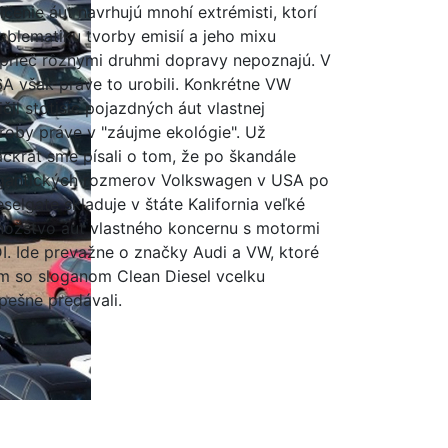
ičenie áut navrhujú mnohí extrémisti, ktorí
oblematiku tvorby emisií a jeho mixu
prieč rôznymi druhmi dopravy nepoznajú. V
A však práve to urobili. Konkrétne VW
ičil stotisíc pojazdných áut vlastnej
roby práve v "záujme ekológie". Už
ackrát sme písali o tom, že po škandále
gantických rozmerov Volkswagen v USA po
eselgate skladuje v štáte Kalifornia veľké
ožstvo áut vlastného koncernu s motormi
I. Ide prevažne o značky Audi a VW, ktoré
m so sloganom Clean Diesel vcelku
pešne predávali.