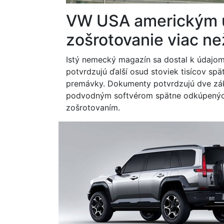
VW USA americkým ú
zošrotovanie viac ne
Istý nemecký magazín sa dostal k údajo
potvrdzujú ďalší osud stoviek tisícov spä
premávky. Dokumenty potvrdzujú dve zákl
podvodným softvérom spätne odkúpených 
zošrotovaním.