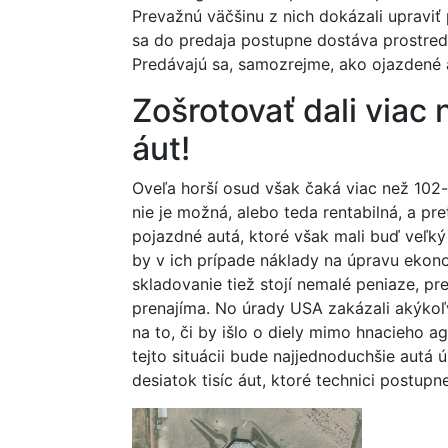
Prevažnú väčšinu z nich dokázali upraviť
sa do predaja postupne dostáva prostred
Predávajú sa, samozrejme, ako ojazdené 
Zošrotovať dali viac
áut!
Oveľa horší osud však čaká viac než 102-
nie je možná, alebo teda rentabilná, a pre
pojazdné autá, ktoré však mali buď veľký
by v ich prípade náklady na úpravu ekon
skladovanie tiež stojí nemalé peniaze, pr
prenajíma. No úrady USA zakázali akýkoľ
na to, či by išlo o diely mimo hnacieho 
tejto situácii bude najjednoduchšie autá 
desiatok tisíc áut, ktoré technici postupn