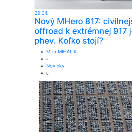
29.04.
Nový MHero 817: civilnej
offroad k extrémnej 917 j
phev. Koľko stojí?
Miro MIHÁLIK
Novinky
0