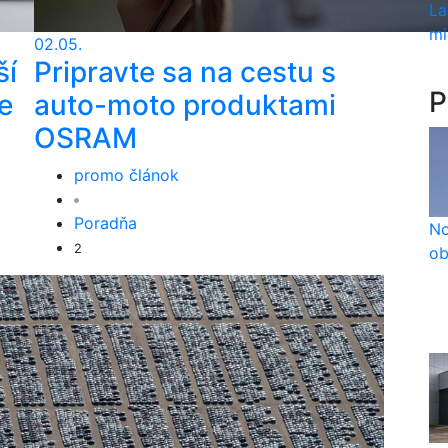
La
mi
02.05.
ší
Pripravte sa na cestu s
P
e
auto-moto produktami
OSRAM
promo článok
Poradňa
No
2
ob