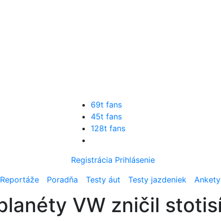
69t fans
45t fans
128t fans
Registrácia
Prihlásenie
Reportáže
Poradňa
Testy áut
Testy jazdeniek
Ankety
lanéty VW zničil stotis