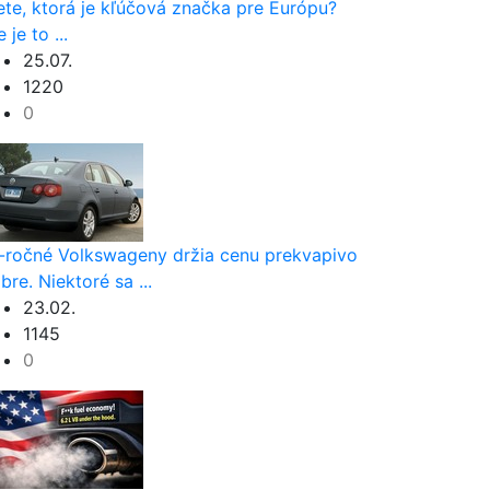
ete, ktorá je kľúčová značka pre Európu?
 je to ...
25.07.
1220
0
-ročné Volkswageny držia cenu prekvapivo
bre. Niektoré sa ...
23.02.
1145
0