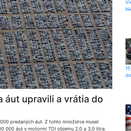
Vi
Nie
15
do
 áut upravili a vrátia do
6 000 predaných áut. Z tohto množstva musel
 000 áut s motormi TDI objemu 2,0 a 3,0 litra.