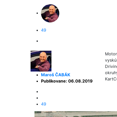
49
Motor
vyskú
Drivi
okruh
Maroš ČABÁK
KartC
Publikovane: 06.08.2019
49