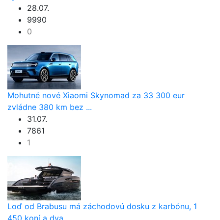
28.07.
9990
0
Mohutné nové Xiaomi Skynomad za 33 300 eur
zvládne 380 km bez ...
31.07.
7861
1
Loď od Brabusu má záchodovú dosku z karbónu, 1
450 koní a dva ...