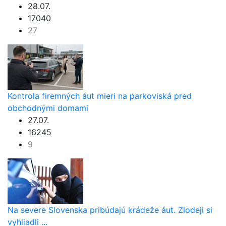
28.07.
17040
27
Kontrola firemných áut mieri na parkoviská pred
obchodnými domami
27.07.
16245
9
Na severe Slovenska pribúdajú krádeže áut. Zlodeji si
vyhliadli ...