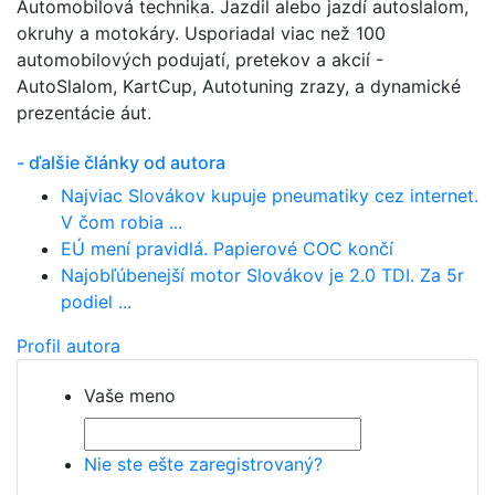
Automobilová technika. Jazdil alebo jazdí autoslalom,
okruhy a motokáry. Usporiadal viac než 100
automobilových podujatí, pretekov a akcií -
AutoSlalom, KartCup, Autotuning zrazy, a dynamické
prezentácie áut.
- ďalšie články od autora
Najviac Slovákov kupuje pneumatiky cez internet.
V čom robia ...
EÚ mení pravidlá. Papierové COC končí
Najobľúbenejší motor Slovákov je 2.0 TDI. Za 5r
podiel ...
Profil autora
Vaše meno
Nie ste ešte zaregistrovaný?