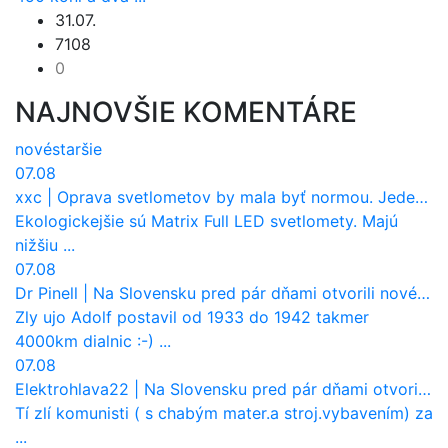
31.07.
7108
0
NAJNOVŠIE KOMENTÁRE
nové
staršie
07.08
xxc
|
Oprava svetlometov by mala byť normou. Jeden nový dnes stojí priemerne 1251 eur!
Ekologickejšie sú Matrix Full LED svetlomety. Majú
nižšiu ...
07.08
Dr Pinell
|
Na Slovensku pred pár dňami otvorili nové mosty, ktoré to sú?
Zly ujo Adolf postavil od 1933 do 1942 takmer
4000km dialnic :-) ...
07.08
Elektrohlava22
|
Na Slovensku pred pár dňami otvorili nové mosty, ktoré to sú?
Tí zlí komunisti ( s chabým mater.a stroj.vybavením) za
...