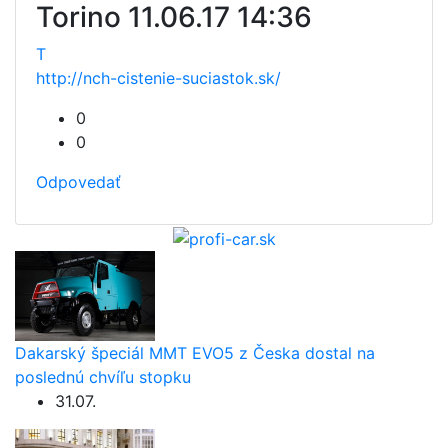
Torino
11.06.17 14:36
T
http://nch-cistenie-suciastok.sk/
0
0
Odpovedať
Dakarský špeciál MMT EVO5 z Česka dostal na
poslednú chvíľu stopku
31.07.