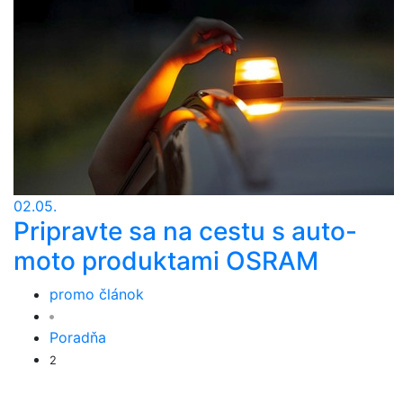
02.05.
Pripravte sa na cestu s auto-
moto produktami OSRAM
promo článok
Poradňa
2