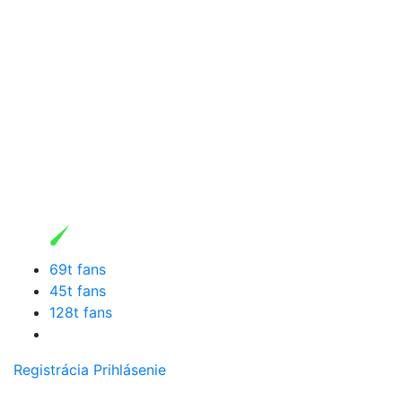
69t fans
45t fans
128t fans
Registrácia
Prihlásenie