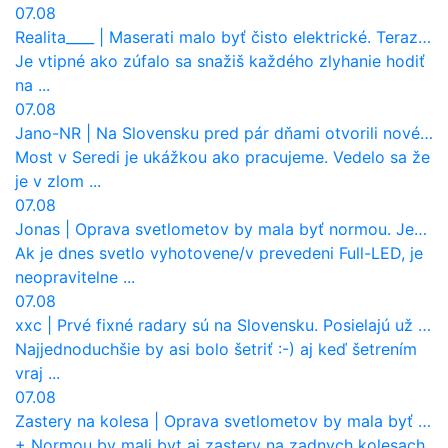
07.08
Realita____
|
Maserati malo byť čisto elektrické. Teraz zisťuje, že potrebuje nový osemvalcový motor
Je vtipné ako zúfalo sa snažiš každého zlyhanie hodiť
na ...
07.08
Jano-NR
|
Na Slovensku pred pár dňami otvorili nové mosty, ktoré to sú?
Most v Seredi je ukážkou ako pracujeme. Vedelo sa že
je v zlom ...
07.08
Jonas
|
Oprava svetlometov by mala byť normou. Jeden nový dnes stojí priemerne 1251 eur!
Ak je dnes svetlo vyhotovene/v prevedeni Full-LED, je
neopravitelne ...
07.08
xxc
|
Prvé fixné radary sú na Slovensku. Posielajú už pokuty? Ukáže ich Waze?
Najjednoduchšie by asi bolo šetriť :-) aj keď šetrením
vraj ...
07.08
Zastery na kolesa
|
Oprava svetlometov by mala byť normou. Jeden nový dnes stojí priemerne 1251 eur!
+ Normou by mali byt aj zastery na zadnych kolesach