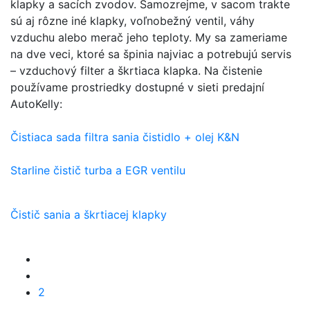
klapky a sacích zvodov. Samozrejme, v sacom trakte
sú aj rôzne iné klapky, voľnobežný ventil, váhy
vzduchu alebo merač jeho teploty. My sa zameriame
na dve veci, ktoré sa špinia najviac a potrebujú servis
– vzduchový filter a škrtiaca klapka. Na čistenie
používame prostriedky dostupné v sieti predajní
AutoKelly:
Čistiaca sada filtra sania čistidlo + olej K&N
Starline čistič turba a EGR ventilu
Čistič sania a škrtiacej klapky
2