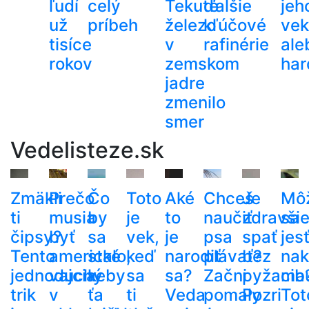
ľudí
celý
Tekuté
ďalšie
jeh
už
príbeh
železo
kľúčové
ve
tisíce
v
rafinérie
ale
rokov
zemskom
har
jadre
zmenilo
smer
Vedelisteze.sk
Zmäkli
Prečo
Čo
Toto
Aké
Chceš
Je
Mô
ti
musia
by
je
to
naučiť
zdravši
sa
čipsy?
byť
sa
vek,
je
psa
spať
jes
Tento
americké
stalo,
keď
narodiť
plávať?
bez
nak
jednoduchý
vajcia
keby
sa
sa?
Začni
pyžama
cib
trik
v
ťa
ti
Veda
pomaly
Pozri
Tot