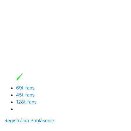
69t fans
45t fans
128t fans
Registrácia
Prihlásenie