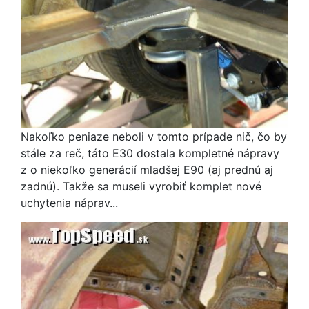
Nakoľko peniaze neboli v tomto prípade nič, čo by
stále za reč, táto E30 dostala kompletné nápravy
z o niekoľko generácií mladšej E90 (aj prednú aj
zadnú). Takže sa museli vyrobiť komplet nové
uchytenia náprav...