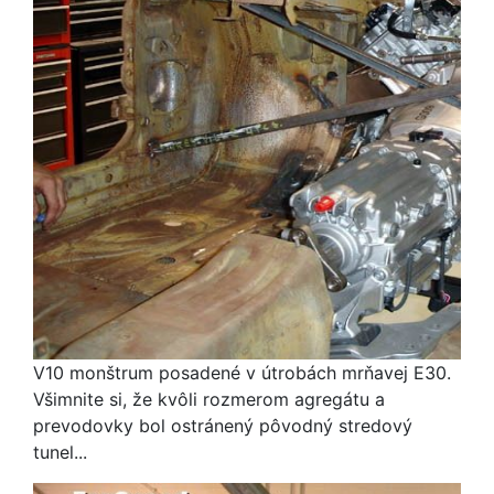
V10 monštrum posadené v útrobách mrňavej E30.
Všimnite si, že kvôli rozmerom agregátu a
prevodovky bol ostránený pôvodný stredový
tunel...