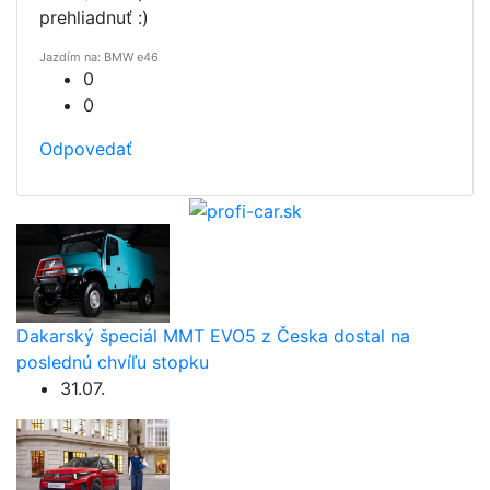
prehliadnuť :)
Jazdím na: BMW e46
0
0
Odpovedať
Dakarský špeciál MMT EVO5 z Česka dostal na
poslednú chvíľu stopku
31.07.