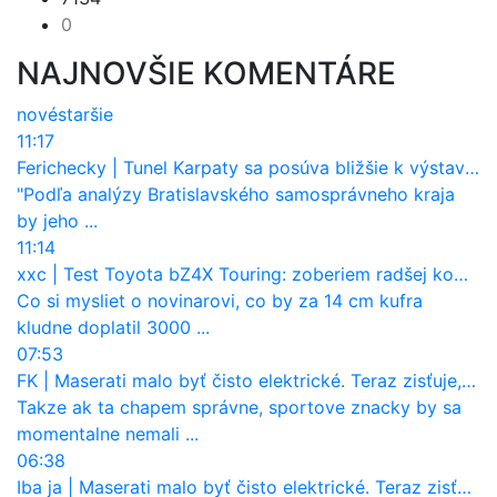
0
NAJNOVŠIE KOMENTÁRE
nové
staršie
11:17
Ferichecky
|
Tunel Karpaty sa posúva bližšie k výstavbe. NDS urobila dôležitý krok
"Podľa analýzy Bratislavského samosprávneho kraja
by jeho ...
11:14
xxc
|
Test Toyota bZ4X Touring: zoberiem radšej kombi
Co si mysliet o novinarovi, co by za 14 cm kufra
kludne doplatil 3000 ...
07:53
FK
|
Maserati malo byť čisto elektrické. Teraz zisťuje, že potrebuje nový osemvalcový motor
Takze ak ta chapem správne, sportove znacky by sa
momentalne nemali ...
06:38
Iba ja
|
Maserati malo byť čisto elektrické. Teraz zisťuje, že potrebuje nový osemvalcový motor