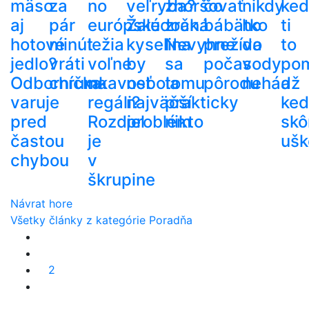
mäso
za
no
veľryba?
zhoršovať
čo
nikdy
ke
aj
pár
európske
Žalúdočná
zrak.
bábätko
ho
ti
hotové
minút
ležia
kyselina
Nevyhne
prežíva
do
to
jedlo?
vráti
voľne
by
sa
počas
vody
po
Odborníčka
chrumkavosť
na
nebola
tomu
pôrodu
nehádž
a
varuje
regáli?
najväčší
prakticky
ke
pred
Rozdiel
problém
nikto
skô
častou
je
ušk
chybou
v
škrupine
Návrat hore
Všetky články z kategórie Poradňa
2