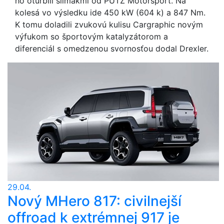
ho oturbili slimákmi od PUTZ Motorsport. Na
kolesá vo výsledku ide 450 kW (604 k) a 847 Nm.
K tomu doladili zvukovú kulisu Cargraphic novým
výfukom so športovým katalyzátorom a
diferenciál s omedzenou svornosťou dodal Drexler.
29.04.
Nový MHero 817: civilnejší
offroad k extrémnej 917 je