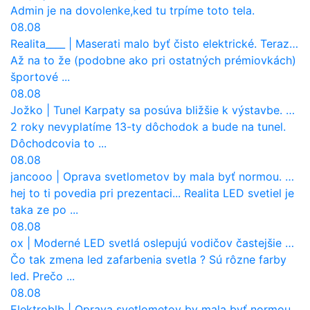
Admin je na dovolenke,ked tu trpíme toto tela.
08.08
Realita____
|
Maserati malo byť čisto elektrické. Teraz zisťuje, že potrebuje nový osemvalcový motor
Až na to že (podobne ako pri ostatných prémiovkách)
športové ...
08.08
Jožko
|
Tunel Karpaty sa posúva bližšie k výstavbe. NDS urobila dôležitý krok
2 roky nevyplatíme 13-ty dôchodok a bude na tunel.
Dôchodcovia to ...
08.08
jancooo
|
Oprava svetlometov by mala byť normou. Jeden nový dnes stojí priemerne 1251 eur!
hej to ti povedia pri prezentaci... Realita LED svetiel je
taka ze po ...
08.08
ox
|
Moderné LED svetlá oslepujú vodičov častejšie než staré halogény
Čo tak zmena led zafarbenia svetla ? Sú rôzne farby
led. Prečo ...
08.08
Elektroblb
|
Oprava svetlometov by mala byť normou. Jeden nový dnes stojí priemerne 1251 eur!