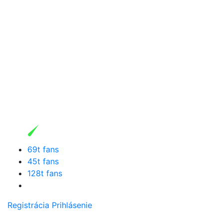
69t fans
45t fans
128t fans
Registrácia
Prihlásenie