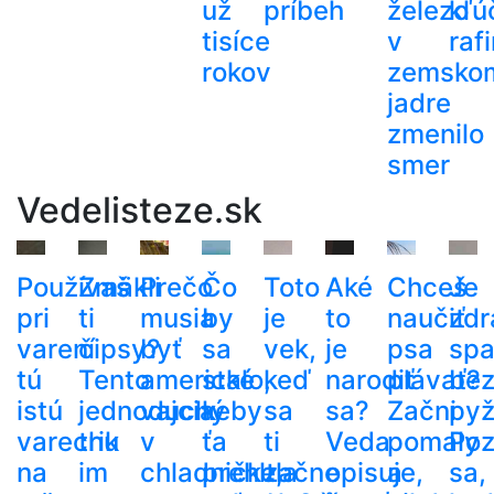
už
príbeh
železo
kľú
tisíce
v
raf
rokov
zemsko
jadre
zmenilo
smer
Vedelisteze.sk
Používaš
Zmäkli
Prečo
Čo
Toto
Aké
Chceš
Je
pri
ti
musia
by
je
to
naučiť
zdr
varení
čipsy?
byť
sa
vek,
je
psa
spa
tú
Tento
americké
stalo,
keď
narodiť
plávať?
be
istú
jednoduchý
vajcia
keby
sa
sa?
Začni
py
varechu
trik
v
ťa
ti
Veda
pomaly
Poz
na
im
chladničke,
prehltla
začne
opisuje,
a
sa,